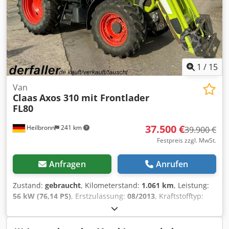
1
/
15
Van
Claas
Axos 310 mit Frontlader
FL80
37.500 €
Heilbronn
241 km
39.900 €
Festpreis zzgl. MwSt.
Anfragen
Anrufen
Zustand:
gebraucht
, Kilometerstand:
1.061 km
, Leistung:
56 kW (76,14 PS)
, Erstzulassung:
08/2013
, Kraftstofftyp:
Diesel
, Gesamtgewicht:
7.500 kg
, Farbe:
Grün
, Getriebetyp:
mechanisch
, Federung:
Sonstige
, Anzahl der Sitzplätze:
2
,
Betriebsstunden:
1.061 h
, Ausstattung:
Allradantrieb,