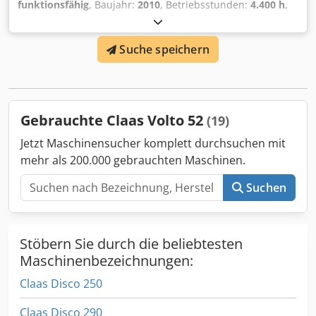
⸻ Bereifung 710/75 R42 175D, 172E Trelleborg
funktionsfähig
, Baujahr:
2010
, Betriebsstunden:
4.400 h
,
Dkedpjzdr Eqofx Agfsr ⸻ Sonstiges Standard-
Leistung:
55,16 kW (75,00 PS)
,
Zündschlüssel ⸻ Technische Daten und Wartung
Maschinen-/Fahrzeugnummer:
A2204DAA2203584
,
Länge: 7.593 mm Höhe: 3.791 bis 3.941 mm Radstand:
Suche speichern
Ausstattung:
Kabine
, Hydraulischer Wendegetriebe, ohne
3.600 mm
Klimaanlage, FL80 Lader Djdpfx Agjy Eq Upjfekr
Gebrauchte Claas Volto 52
(19)
Jetzt Maschinensucher komplett durchsuchen mit
mehr als 200.000 gebrauchten Maschinen.
Suchen
Stöbern Sie durch die beliebtesten
Maschinenbezeichnungen:
Claas Disco 250
Claas Disco 290