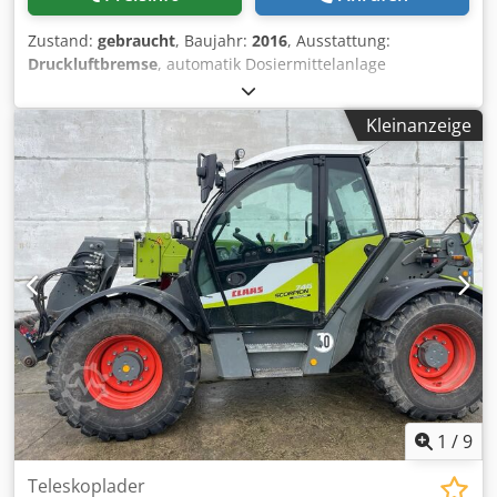
Zustand:
gebraucht
, Baujahr:
2016
, Ausstattung:
Druckluftbremse
, automatik Dosiermittelanlage
abklappbarer Kratzboden 3. Tastrad unter PickUp / 6905
Ladungen Nachlauflenkachse Deichselfederung
Kleinanzeige
hydraulisch Achsfederung / mechanisch LoadSensing
PickUp 40 Messer Schneidwerk LED-Lichtpaket /
Kraftmessbolzen für L Dodpfotpn Tpsx Agfskr
1
/
9
Teleskoplader