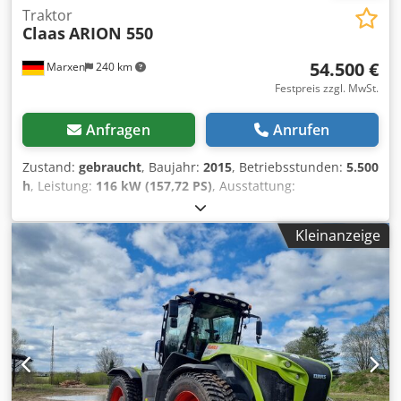
Traktor
Claas
ARION 550
54.500 €
Marxen
240 km
Festpreis zzgl. MwSt.
Anfragen
Anrufen
Zustand:
gebraucht
, Baujahr:
2015
, Betriebsstunden:
5.500
h
, Leistung:
116 kW (157,72 PS)
, Ausstattung:
Druckluftbremse
,
Kleinanzeige