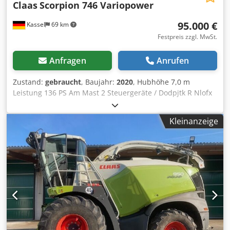
Claas
Scorpion 746 Variopower
95.000 €
Kassel
69 km
Festpreis zzgl. MwSt.
Anfragen
Anrufen
Zustand:
gebraucht
, Baujahr:
2020
, Hubhöhe 7,0 m
Leistung 136 PS Am Mast 2 Steuergeräte / Dodpjtk R Nlofx
Agfskr
Kleinanzeige