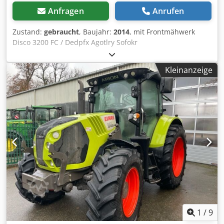
Anfragen
Anrufen
Zustand:
gebraucht
, Baujahr:
2014
, mit Frontmähwerk
Disco 3200 FC / Dedpfx Agotlry Sofokr
Kleinanzeige
1
/
9