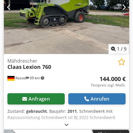
1
/
9
Mähdrescher
Claas
Lexion 760
144.000 €
Kassel
69 km
Festpreis zzgl. MwSt.
Anfragen
Anrufen
Zustand:
gebraucht
, Baujahr:
2011
, Schneidwerk mit
Rapsausrüstung Schneidwerk ist BJ 2022 Schneidwerk
Claas Vario / 930 / Dodet Twuiopfx Agfokr