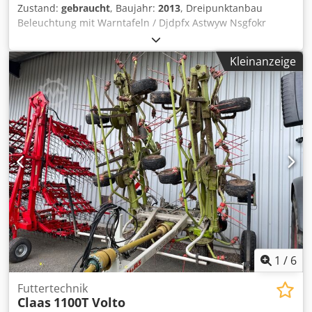
Zustand:
gebraucht
, Baujahr:
2013
, Dreipunktanbau
Beleuchtung mit Warntafeln / Djdpfx Astwyw Nsgfokr
Kleinanzeige
1
/
6
Futtertechnik
Claas
1100T Volto