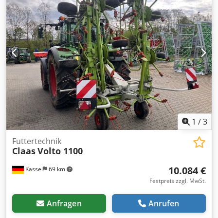
1
/
3
Futtertechnik
Claas
Volto 1100
10.084 €
Kassel
69 km
Festpreis zzgl. MwSt.
Anfragen
Anrufen