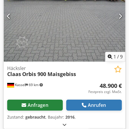
1
/
9
Häcksler
Claas
Orbis 900 Maisgebiss
48.900 €
Kassel
69 km
Festpreis zzgl. MwSt.
Anfragen
Anrufen
Zustand:
gebraucht
, Baujahr:
2016
,