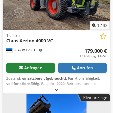
1
/
32
Traktor
Claas
Xerion 4000 VC
179.000 €
Tallinn
1.280 km
FCA VB zzgl. MwSt.
Anfragen
Anrufen
Zustand:
einsatzbereit (gebraucht)
, Funktionsfähigkeit:
voll funktionsfähig
, Baujahr:
2020
, Betriebsstunden:
10.500 h
, Leistung:
308 kW (418,76 PS)
, Motorenhersteller:
Mercedes
, Getriebetyp:
Sonstige
, Höchstgeschwindigkeit:
Kleinanzeige
50 km/h
, Erstzulassung:
08/2026
, nächste Prüfung (TÜV):
08/2026
, Farbe:
Grün
, Gesamtgewicht:
18.000 kg
,
Vorderreifengröße:
710/75 R42
, Hinterreifengröße:
710/75