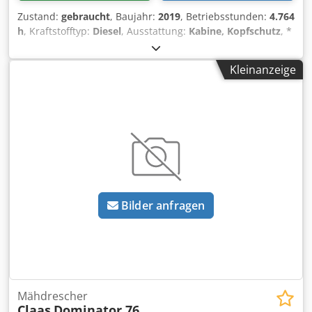
Zustand:
gebraucht
, Baujahr:
2019
, Betriebsstunden:
4.764
h
, Kraftstofftyp:
Diesel
, Ausstattung:
Kabine, Kopfschutz
, *
Claas Scorpion 746 Teleskoplader * Rückfahrkamera *
Klimaanlage * Vorderrad-Lenkung Dsdpfx Agswta Dvjfskr *
Kleinanzeige
Allrad-Lenkung * Hundegang -----Interne
Fahrzeugnummer: 11072----Irrtümer & Zwischenverkauf
vorbehalten WhatsApp-Support verfügbar! Bei Fragen zum
Fahrzeug oder für weitere Infos schreiben Sie uns gerne
bequem per WhatsApp Whatsapp Whatsapp
Bilder anfragen
Mähdrescher
Claas
Dominator 76