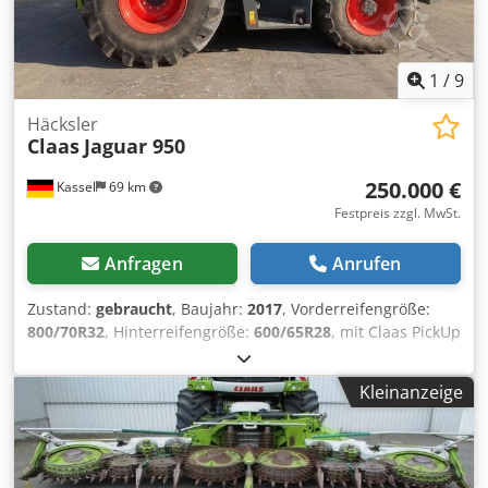
1
/
9
Häcksler
Claas
Jaguar 950
250.000 €
Kassel
69 km
Festpreis zzgl. MwSt.
Anfragen
Anrufen
Zustand:
gebraucht
, Baujahr:
2017
, Vorderreifengröße:
800/70R32
, Hinterreifengröße:
600/65R28
, mit Claas PickUp
300 mit Claas Orbis 7,50m Mercedes Motor 430kW, 585PS
36 / Messertrommel Korncracker Auto Fill
Kleinanzeige
Reifendruckregelanlage Rückfahrtkamera /
Siliermittelanlage / Dkjdpfx Ajtpgm Esgfer