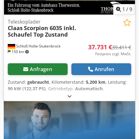
1
/
9
Teleskoplader
Claas
Scorpion 6035 inkl.
Schaufel Top Zustand
37.731 €
Schloß Holte-Stukenbrock
39.411 €
150 km
Festpreis zzgl. MwSt.
Anfragen
Anrufen
Zustand:
gebraucht
, Kilometerstand:
5.200 km
, Leistung:
90 kW (122,37 PS)
, Getriebetyp:
Automatisch
,
Kraftstofftyp:
Diesel
, Farbe:
Grün
, Gesamtgewicht:
8.500
kg
, Leergewicht:
5 kg
, maximales Ladegewicht:
2.900 kg
,
Hubhöhe:
6.150.000 mm
, Anzahl der Sitzplätze:
1
,
Erstzulassung:
01/2016
, Betriebsstunden:
5.200 h
,
Gesamthöhe:
46.800 mm
, Fahrerkabine:
Sonstige
,
Radstand:
2.850 mm
, Ausleger 6 m, Bereifung neu und
neuwertig, diverse Hydraulikanschlüsse erneuert, Hubkraft