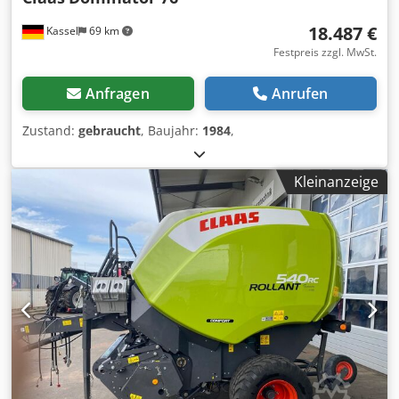
18.487 €
Kassel
69 km
Festpreis zzgl. MwSt.
Anfragen
Anrufen
Zustand:
gebraucht
, Baujahr:
1984
,
Kleinanzeige