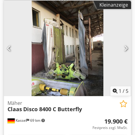
Kleinanzeige
1
/
5
Mäher
Claas
Disco 8400 C Butterfly
19.900 €
Kassel
69 km
Festpreis zzgl. MwSt.