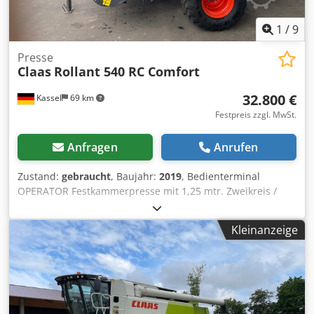
1
/
9
Presse
Claas
Rollant 540 RC Comfort
32.800 €
Kassel
69 km
Festpreis zzgl. MwSt.
Anfragen
Anrufen
Zustand:
gebraucht
, Baujahr:
2019
, Bedienterminal
OPERATOR Festkammerpresse mit 1,25 mtr. Zweikreis /
Druckluftbremsanlage Bereifung: 500/50 - 17 Pick-up mit
Rollenniederhalter / Eingangsgetriebe mit 1.000 U/m /
Kleinanzeige
Dsdpfx Agotia Dfefekr