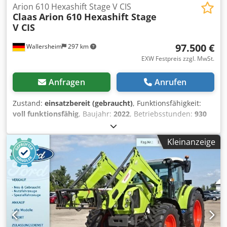
Arion 610 Hexashift Stage V CIS
Claas
Arion 610 Hexashift Stage
V CIS
97.500 €
Wallersheim
297 km
EXW Festpreis zzgl. MwSt.
Anfragen
Anrufen
Zustand:
einsatzbereit (gebraucht)
, Funktionsfähigkeit:
voll funktionsfähig
, Baujahr:
2022
, Betriebsstunden:
930
h
, Kraftstofftyp:
Diesel
, Höchstgeschwindigkeit:
40 km/h
,
Farbe:
Grün
, Zu verkaufen: Claas Arion 610 Hexashift Stufe
Kleinanzeige
V (CIS) Landwirtschaftlicher Traktor, Typ A96 100 Baujahr:
2022 Dkedszmv Twopfx Agfor Betriebsstunden: 939
Stunden Der Traktor befindet sich in ausgezeichnetem,
nahezu neuwertigem Zustand, wurde sehr wenig benutzt,
ist voll funktionsfähig und einsatzbereit, ohne dass weitere
Investitionen erforderlich sind. Er wird von einem 6-
Zylinder-John Deere DPS 6.8-Liter-Motor angetrieben, der
die Abgasnormen der Stufe V erfüllt (SCR, DPF, DOC,