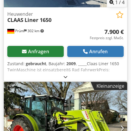
1
/
4
Heuwender
CLAAS
Liner 1650
7.900 €
Prüm
302 km
Festpreis zzgl. MwSt.
Anfragen
Anrufen
Zustand:
gebraucht
, Baujahr:
2009
, _____Claas Liner 1650
TwinMaschine ist einsatzbereit6 Rad FahrwerkPreis:
7.900,00 Euro netto,Lagerort:null Dkodpfx Aezp Angogfjr
Kleinanzeige