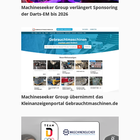
Machineseeker Group verlängert Sponsoring
Claas Volto 58
der Darts-EM bis 2026
Claas Volto 64
Claas Volto 640
Claas Volto 640 H
Claas Volto 670
Claas Volto 740
Claas Volto 740 H
Machineseeker Group übernimmt das
Claas Volto 740 Hr
Kleinanzeigenportal Gebrauchtmaschinen.de
Claas Volto 77
Claas Volto 770
Claas Volto 870