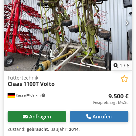
1
/
6
Futtertechnik
Claas
1100T Volto
9.500 €
Kassel
69 km
Festpreis zzgl. MwSt.
Anfragen
Anrufen
Zustand:
gebraucht
, Baujahr:
2014
,