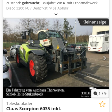
Zustand:
gebraucht
, Baujahr:
2014
, mit Frontmähwerk
Disco 3200 FC / Dedpfxstlry Ss Aphjkr
Kleinanzeige
1
/
9
Teleskoplader
Claas
Scorpion 6035 inkl.