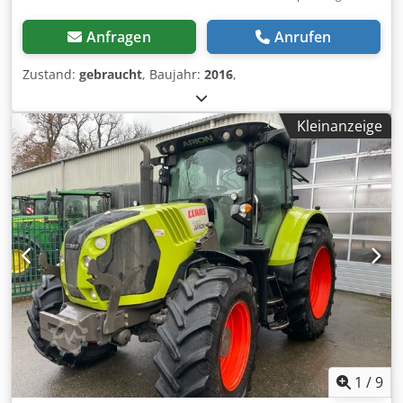
Anfragen
Anrufen
Zustand:
gebraucht
, Baujahr:
2016
,
Kleinanzeige
1
/
9