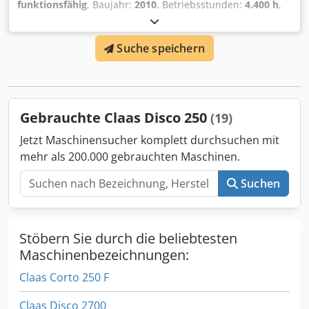
⸻ Bereifung 710/75 R42 175D, 172E Trelleborg ⸻
funktionsfähig
, Baujahr:
2010
, Betriebsstunden:
4.400 h
,
Sonstiges Standard-Zündschlüssel ⸻ Technische
Leistung:
55,16 kW (75,00 PS)
,
Daten und Wartung Länge: 7.593 mm Höhe: 3.791 bis 3.941
Maschinen-/Fahrzeugnummer:
A2204DAA2203584
,
mm Radstand: 3.600 mm
Suche speichern
Ausstattung:
Kabine
, Hydraulischer Wendegetriebe, ohne
Klimaanlage, FL80 Lader Dkodpoy Eq Upefx Aphor
Gebrauchte Claas Disco 250
(19)
Jetzt Maschinensucher komplett durchsuchen mit
mehr als 200.000 gebrauchten Maschinen.
Suchen
Stöbern Sie durch die beliebtesten
Maschinenbezeichnungen:
Claas Corto 250 F
Claas Disco 2700