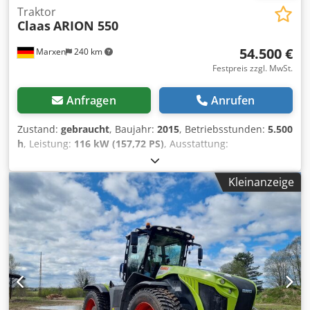
Traktor
Claas
ARION 550
54.500 €
Marxen
240 km
Festpreis zzgl. MwSt.
Anfragen
Anrufen
Zustand:
gebraucht
, Baujahr:
2015
, Betriebsstunden:
5.500
h
, Leistung:
116 kW (157,72 PS)
, Ausstattung:
Druckluftbremse
,
Kleinanzeige