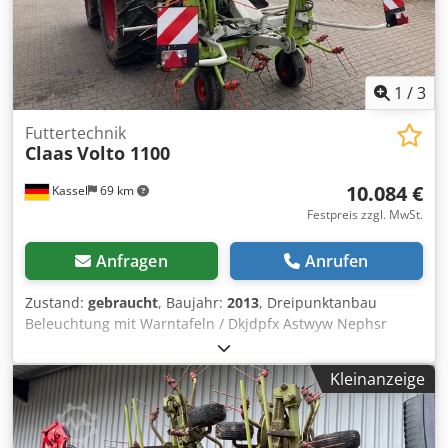
1
/
3
Futtertechnik
Claas
Volto 1100
10.084 €
Kassel
69 km
Festpreis zzgl. MwSt.
Anfragen
Anrufen
Zustand:
gebraucht
, Baujahr:
2013
, Dreipunktanbau
Beleuchtung mit Warntafeln / Dkjdpfx Astwyw Nephsr
Kleinanzeige