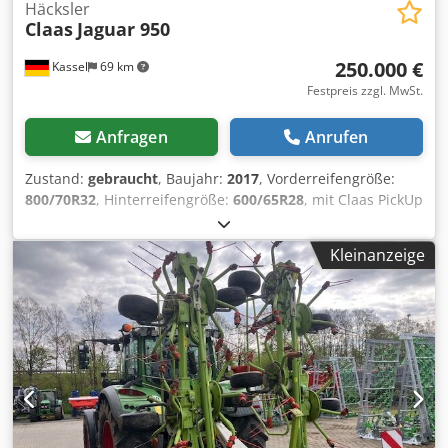
Häcksler
Claas
Jaguar 950
250.000 €
Kassel
69 km
Festpreis zzgl. MwSt.
Anfragen
Anrufen
Zustand:
gebraucht
, Baujahr:
2017
, Vorderreifengröße:
800/70R32
, Hinterreifengröße:
600/65R28
, mit Claas PickUp
300 mit Claas Orbis 7,50m Mercedes Motor 430kW, 585PS
36 / Messertrommel Korncracker Auto Fill
Kleinanzeige
Reifendruckregelanlage Rückfahrtkamera /
Siliermittelanlage / Dkedpfx Astpgm Eephor