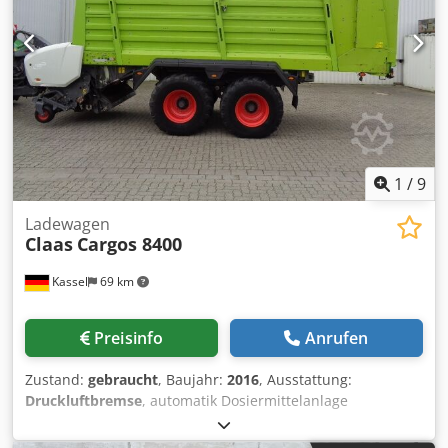
1
/
9
Ladewagen
Claas
Cargos 8400
Kassel
69 km
Preisinfo
Anrufen
Zustand:
gebraucht
, Baujahr:
2016
, Ausstattung:
Druckluftbremse
, automatik Dosiermittelanlage
abklappbarer Kratzboden 3. Tastrad unter PickUp / 6905
Ladungen Nachlauflenkachse Deichselfederung