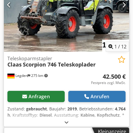
Frontlader Claas FL 120C (Baujahr 2022 / Tragkraft 1.825
kg) ... u.v.a.m. ----Das Fahrzeug ist unaufbereitet!
Bundesweite Anlieferung gegen Aufpreis möglich. Irrtümer
und Zwischenverkauf vorbehalten. Gerne nehmen wir Ihr
Fahrzeug in Zahlung. Finanzierung / Leasing auch ohne
Anzahlung möglich! Sie haben noch Fragen? Wir beraten
Sie gern!
1
/
12
Teleskoparmstapler
Claas
Scorpion 746 Teleskoplader
42.500 €
Legden
275 km
Festpreis zzgl. MwSt.
Anfragen
Anrufen
Zustand:
gebraucht
, Baujahr:
2019
, Betriebsstunden:
4.764
h
, Kraftstofftyp:
Diesel
, Ausstattung:
Kabine, Kopfschutz
, *
Claas Scorpion 746 Teleskoplader * Rückfahrkamera *
Klimaanlage * Vorderrad-Lenkung * Allrad-Lenkung *
Kleinanzeige