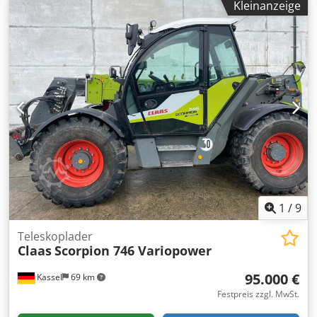
Kleinanzeige
hydraulisch Achsfederung / mechanisch LoadSensing
PickUp 40 Messer Schneidwerk LED-Lichtpaket /
Kraftmessbolzen für L Dkjdpfxetpn Tpe Aphsr
1
/
9
Teleskoplader
Claas
Scorpion 746 Variopower
95.000 €
Kassel
69 km
Festpreis zzgl. MwSt.