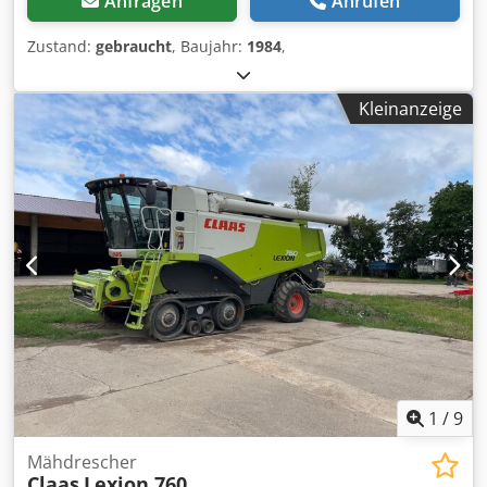
Anfragen
Anrufen
Zustand:
gebraucht
, Baujahr:
1984
,
Kleinanzeige
1
/
9
Mähdrescher
Claas
Lexion 760