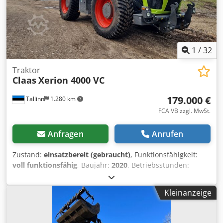
1
/
32
Traktor
Claas
Xerion 4000 VC
179.000 €
Tallinn
1.280 km
FCA VB zzgl. MwSt.
Anfragen
Anrufen
Zustand:
einsatzbereit (gebraucht)
, Funktionsfähigkeit:
voll funktionsfähig
, Baujahr:
2020
, Betriebsstunden:
10.500 h
, Leistung:
308 kW (418,76 PS)
, Motorenhersteller:
Mercedes
, Getriebetyp:
Sonstige
, Höchstgeschwindigkeit:
Kleinanzeige
50 km/h
, Erstzulassung:
08/2026
, nächste Prüfung (TÜV):
08/2026
, Farbe:
Grün
, Gesamtgewicht:
18.000 kg
,
Vorderreifengröße:
710/75 R42
, Hinterreifengröße:
710/75