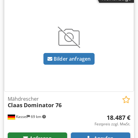
Hundegang -----Interne Fahrzeugnummer: 11072----
Irrtümer & Zwischenverkauf vorbehalten WhatsApp-
Support verfügbar! Bei Fragen zum Fahrzeug oder für
weitere Infos schreiben Sie uns gerne bequem per
WhatsApp Dksdswta Dvjpfx Apher Whatsapp Whatsapp
Bilder anfragen
Mähdrescher
Claas
Dominator 76
18.487 €
Kassel
69 km
Festpreis zzgl. MwSt.