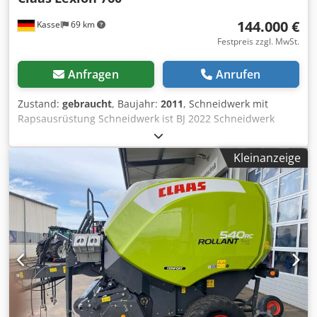
144.000 €
Kassel
69 km
Festpreis zzgl. MwSt.
Anfragen
Anrufen
Zustand:
gebraucht
, Baujahr:
2011
, Schneidwerk mit
Rapsausrüstung Schneidwerk ist BJ 2022 Schneidwerk
Claas Vario / 930 / Dodpot Twuisfx Aphokr
Kleinanzeige