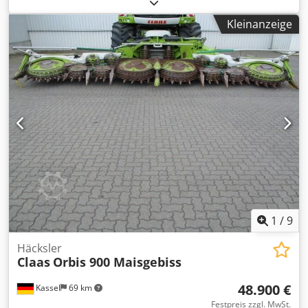
Kleinanzeige
1
/
9
Häcksler
Claas
Orbis 900 Maisgebiss
48.900 €
Kassel
69 km
Festpreis zzgl. MwSt.