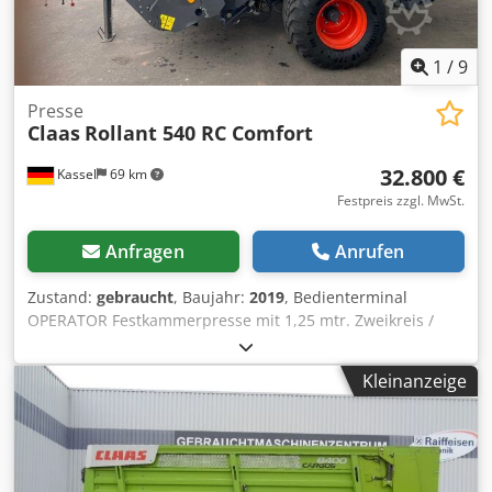
1
/
9
Presse
Claas
Rollant 540 RC Comfort
32.800 €
Kassel
69 km
Festpreis zzgl. MwSt.
Anfragen
Anrufen
Zustand:
gebraucht
, Baujahr:
2019
, Bedienterminal
OPERATOR Festkammerpresse mit 1,25 mtr. Zweikreis /
Druckluftbremsanlage Bereifung: 500/50 - 17 Pick-up mit
Rollenniederhalter / Eingangsgetriebe mit 1.000 U/m /
Kleinanzeige
Dkedpfx Apotia Dfohsr