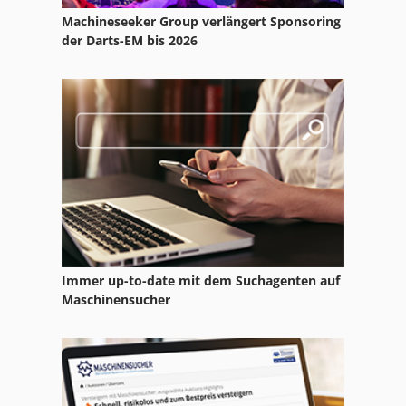
Machineseeker Group verlängert Sponsoring
Claas Disco 3900
der Darts-EM bis 2026
Claas Disco 3900 Contour
Claas Disco 8400
Claas Disco 8400 Contour
Claas Disco 8550 C
Claas Pu 300
Claas Rollant 250
Immer up-to-date mit dem Suchagenten auf
Claas Rollant 250 Rc
Maschinensucher
Claas Rollant 340
Claas Volto 52
Claas Volto 58