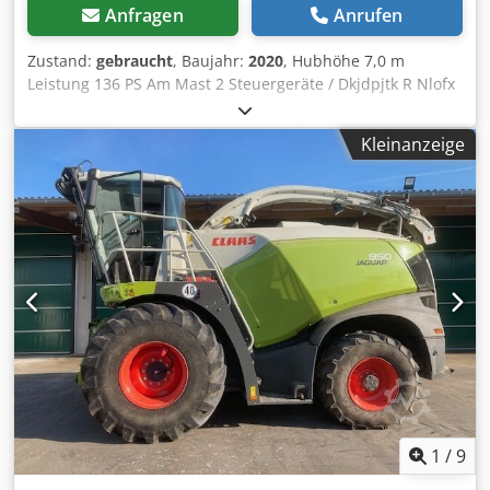
Anfragen
Anrufen
Zustand:
gebraucht
, Baujahr:
2020
, Hubhöhe 7,0 m
Leistung 136 PS Am Mast 2 Steuergeräte / Dkjdpjtk R Nlofx
Apher
Kleinanzeige
1
/
9