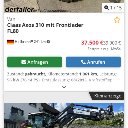
1
/
15
Van
Claas
Axos 310 mit Frontlader
FL80
37.500 €
Heilbronn
241 km
39.900 €
Festpreis zzgl. MwSt.
Anfragen
Anrufen
Zustand:
gebraucht
, Kilometerstand:
1.061 km
, Leistung:
56 kW (76,14 PS)
, Erstzulassung:
08/2013
, Kraftstofftyp:
Diesel
, Gesamtgewicht:
7.500 kg
, Farbe:
Grün
, Getriebetyp:
mechanisch
, Federung:
Sonstige
, Anzahl der Sitzplätze:
2
,
Kleinanzeige
Betriebsstunden:
1.061 h
, Ausstattung:
Allradantrieb,
Kabine
, 1. Hand, Radio, Mittelarmlehne, HU/AU neu, Diesel
Allrad Erstzulassung 07.08.2013 56 kW 4.400 cm³ 2
Sitzplätze 1.061 Betriebsstunden Kabine Fronthydraulik
Scheinwerfer vorne und hinten Radio 40 km/h
Wendeschaltung Armlehne Rundumleuchte Frontlader mit