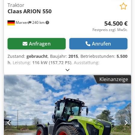
Traktor
Claas
ARION 550
54.500 €
Marxen
240 km
Festpreis zzgl. MwSt.
Anfragen
Anrufen
Zustand:
gebraucht
, Baujahr:
2015
, Betriebsstunden:
5.500
h
, Leistung:
116 kW (157,72 PS)
, Ausstattung:
Druckluftbremse
,
Kleinanzeige