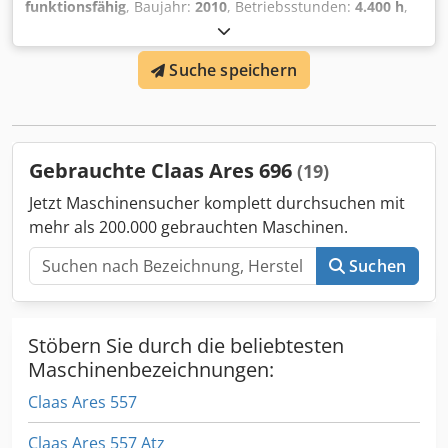
2-Leitungs-Druckluftbremse ⸻ Bereifung 710/75 R42
funktionsfähig
, Baujahr:
2010
, Betriebsstunden:
4.400 h
,
175D, 172E Trelleborg ⸻ Sonstiges Standard-
Leistung:
55,16 kW (75,00 PS)
,
Zündschlüssel ⸻ Technische Daten und Wartung
Maschinen-/Fahrzeugnummer:
A2204DAA2203584
,
Länge: 7.593 mm Höhe: 3.791 bis 3.941 mm Radstand:
Suche speichern
Ausstattung:
Kabine
, Hydraulischer Wendegetriebe, ohne
3.600 mm
Klimaanlage, FL80 Lader Dcsdpfx Abjy Eq Uperok
Gebrauchte Claas Ares 696
(19)
Jetzt Maschinensucher komplett durchsuchen mit
mehr als 200.000 gebrauchten Maschinen.
Suchen
Stöbern Sie durch die beliebtesten
Maschinenbezeichnungen:
Claas Ares 557
Claas Ares 557 Atz