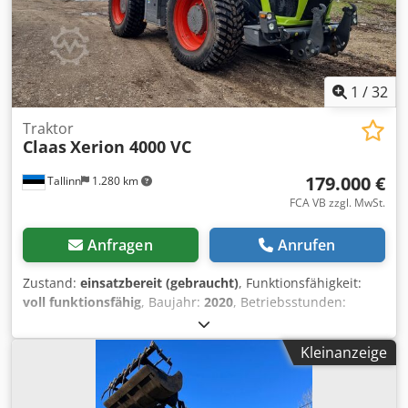
1
/
32
Traktor
Claas
Xerion 4000 VC
179.000 €
Tallinn
1.280 km
FCA VB zzgl. MwSt.
Anfragen
Anrufen
Zustand:
einsatzbereit (gebraucht)
, Funktionsfähigkeit:
voll funktionsfähig
, Baujahr:
2020
, Betriebsstunden:
10.500 h
, Leistung:
308 kW (418,76 PS)
, Motorenhersteller:
Mercedes
, Getriebetyp:
Sonstige
, Höchstgeschwindigkeit:
Kleinanzeige
50 km/h
, Erstzulassung:
08/2026
, nächste Prüfung (TÜV):
08/2026
, Farbe:
Grün
, Gesamtgewicht:
18.000 kg
,
Vorderreifengröße:
710/75 R42
, Hinterreifengröße:
710/75