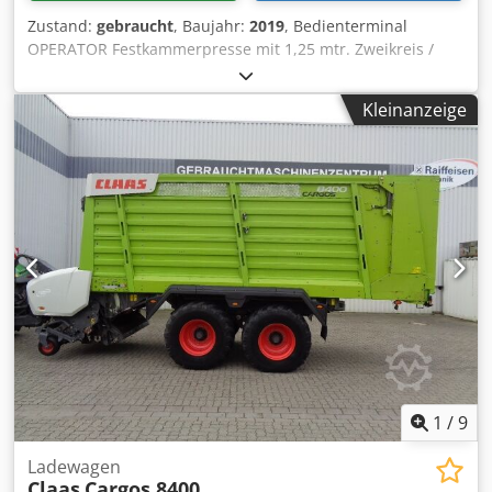
Zustand:
gebraucht
, Baujahr:
2019
, Bedienterminal
OPERATOR Festkammerpresse mit 1,25 mtr. Zweikreis /
Druckluftbremsanlage Bereifung: 500/50 - 17 Pick-up mit
Rollenniederhalter / Eingangsgetriebe mit 1.000 U/m /
Kleinanzeige
Dcedpfx Abetia Dforok
1
/
9
Ladewagen
Claas
Cargos 8400