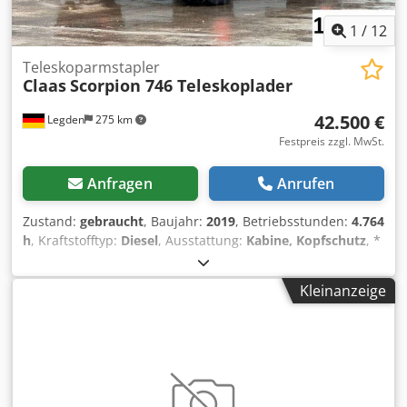
1
/
12
Teleskoparmstapler
Claas
Scorpion 746 Teleskoplader
42.500 €
Legden
275 km
Festpreis zzgl. MwSt.
Anfragen
Anrufen
Zustand:
gebraucht
, Baujahr:
2019
, Betriebsstunden:
4.764
h
, Kraftstofftyp:
Diesel
, Ausstattung:
Kabine, Kopfschutz
, *
Claas Scorpion 746 Teleskoplader * Rückfahrkamera *
Klimaanlage * Vorderrad-Lenkung * Allrad-Lenkung *
Kleinanzeige
Hundegang Dcedpfx Abewta Dvorek -----Interne
Fahrzeugnummer: 11072----Irrtümer & Zwischenverkauf
vorbehalten WhatsApp-Support verfügbar! Bei Fragen zum
Fahrzeug oder für weitere Infos schreiben Sie uns gerne
bequem per WhatsApp Whatsapp Whatsapp