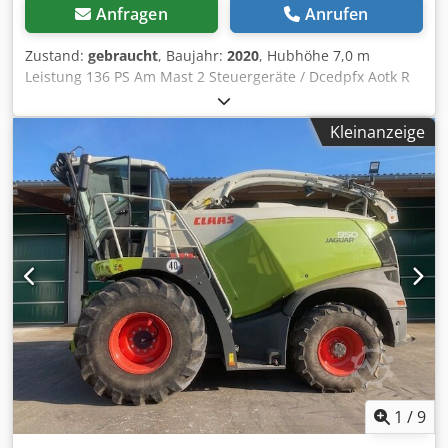
Anfragen
Anrufen
Zustand:
gebraucht
, Baujahr:
2020
, Hubhöhe 7,0 m
Leistung 136 PS Am Mast 2 Steuergeräte / Dcedpfx Aotk R
Nlebrek
Kleinanzeige
1
/
9