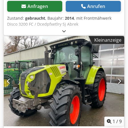
Anfragen
Anrufen
Zustand:
gebraucht
, Baujahr:
2014
, mit Frontmähwerk
Disco 3200 FC / Dcedpfxetlry Sj Abrek
Kleinanzeige
1
/
9