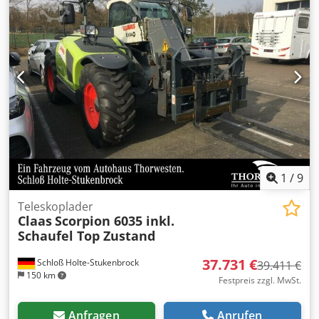
1
/
9
Teleskoplader
Claas
Scorpion 6035 inkl.
Schaufel Top Zustand
37.731 €
Schloß Holte-Stukenbrock
39.411 €
150 km
Festpreis zzgl. MwSt.
Anfragen
Anrufen