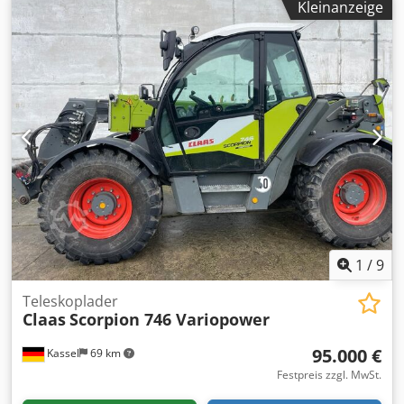
Kleinanzeige
1
/
9
Teleskoplader
Claas
Scorpion 746 Variopower
95.000 €
Kassel
69 km
Festpreis zzgl. MwSt.