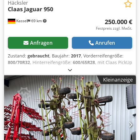
Häcksler
Claas
Jaguar 950
250.000 €
Kassel
69 km
Festpreis zzgl. MwSt.
Anfragen
Anrufen
Zustand:
gebraucht
, Baujahr:
2017
, Vorderreifengröße:
800/70R32
, Hinterreifengröße:
600/65R28
, mit Claas PickUp
300 mit Claas Orbis 7,50m Mercedes Motor 430kW, 585PS
36 / Messertrommel Korncracker Auto Fill
Kleinanzeige
Reifendruckregelanlage Rückfahrtkamera /
Siliermittelanlage / Dcodpfotpgm Eox Abrsk