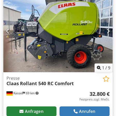
1
/
9
Presse
Claas
Rollant 540 RC Comfort
32.800 €
Kassel
69 km
Festpreis zzgl. MwSt.
Anfragen
Anrufen