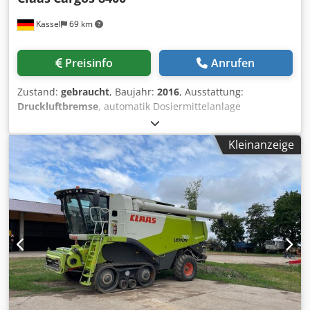
Kassel
69 km
Preisinfo
Anrufen
Zustand:
gebraucht
, Baujahr:
2016
, Ausstattung:
Druckluftbremse
, automatik Dosiermittelanlage
abklappbarer Kratzboden 3. Tastrad unter PickUp / 6905
Ladungen Nachlauflenkachse Deichselfederung
Kleinanzeige
hydraulisch Achsfederung / mechanisch LoadSensing
PickUp 40 Messer Schneidwerk LED-Lichtpaket /
Kraftmessbolzen für L Dedpfx Abjtpn Tpsrjck