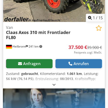
1
/
15
Van
Claas
Axos 310 mit Frontlader
FL80
37.500 €
Heilbronn
241 km
39.900 €
Festpreis zzgl. MwSt.
Anfragen
Anrufen
Zustand:
gebraucht
, Kilometerstand:
1.061 km
, Leistung:
56 kW (76,14 PS)
, Erstzulassung:
08/2013
, Kraftstofftyp:
Diesel
, Gesamtgewicht:
7.500 kg
, Farbe:
Grün
, Getriebetyp:
mechanisch
, Federung:
Sonstige
, Anzahl der Sitzplätze:
2
,
Betriebsstunden:
1.061 h
, Ausstattung:
Allradantrieb,
Kabine
, 1. Hand, Radio, Mittelarmlehne, HU/AU neu, Diesel
Allrad Erstzulassung 07.08.2013 56 kW 4.400 cm³ 2