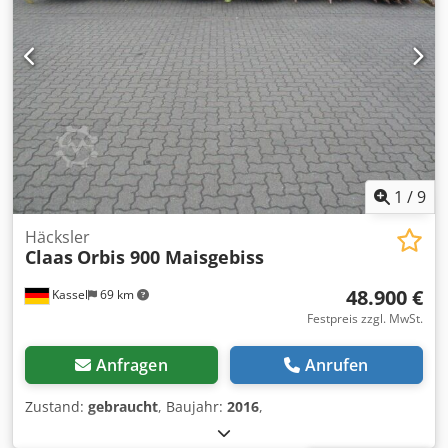
1
/
9
Häcksler
Claas
Orbis 900 Maisgebiss
48.900 €
Kassel
69 km
Festpreis zzgl. MwSt.
Anfragen
Anrufen
Zustand:
gebraucht
, Baujahr:
2016
,