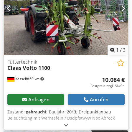
1
/
3
Futtertechnik
Claas
Volto 1100
10.084 €
Kassel
69 km
Festpreis zzgl. MwSt.
Anfragen
Anrufen
Zustand:
gebraucht
, Baujahr:
2013
, Dreipunktanbau
Beleuchtung mit Warntafeln / Dsdpfstwyw Nox Abrock