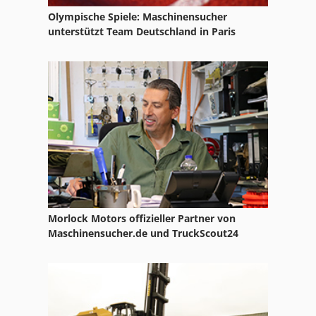
Olympische Spiele: Maschinensucher
Claas Arion 640 Cebis
unterstützt Team Deutschland in Paris
Claas Arion 640 Cis
Claas Arion 650 Cebis
Claas Axos 330
Claas Axos 340 C
Claas Axos 340 Cx
Claas Celtis 436
Morlock Motors offizieller Partner von
Claas Disco 290
Maschinensucher.de und TruckScout24
Claas Disco 8550 C
Claas Rollant 66
Claas Volto 52