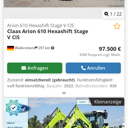
1
/
22
Arion 610 Hexashift Stage V CIS
Claas
Arion 610 Hexashift Stage
V CIS
97.500 €
Wallersheim
297 km
EXW Festpreis zzgl. MwSt.
Anfragen
Anrufen
Zustand:
einsatzbereit (gebraucht)
, Funktionsfähigkeit:
voll funktionsfähig
, Baujahr:
2022
, Betriebsstunden:
930
h
, Kraftstofftyp:
Diesel
, Höchstgeschwindigkeit:
40 km/h
,
Farbe:
Grün
, Zu verkaufen: Claas Arion 610 Hexashift Stufe
Kleinanzeige
V (CIS) Landwirtschaftlicher Traktor, Typ A96 100 Baujahr:
2022 Betriebsstunden: 939 Stunden Der Traktor befindet
sich in ausgezeichnetem, nahezu neuwertigem Zustand,
wurde sehr wenig benutzt, ist voll funktionsfähig und
einsatzbereit, ohne dass weitere Investitionen erforderlich