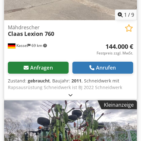
1
/
9
Mähdrescher
Claas
Lexion 760
144.000 €
Kassel
69 km
Festpreis zzgl. MwSt.
Anfragen
Anrufen
Zustand:
gebraucht
, Baujahr:
2011
, Schneidwerk mit
Rapsausrüstung Schneidwerk ist BJ 2022 Schneidwerk
Claas Vario / 930 / Djdpfx Abot Twuiorsck
Kleinanzeige