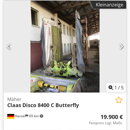
Kleinanzeige
1
/
5
Mäher
Claas
Disco 8400 C Butterfly
19.900 €
Kassel
69 km
Festpreis zzgl. MwSt.