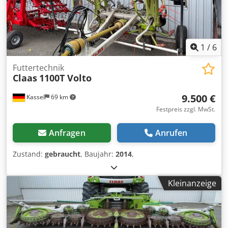
1
/
6
Futtertechnik
Claas
1100T Volto
9.500 €
Kassel
69 km
Festpreis zzgl. MwSt.
Anfragen
Anrufen
Zustand:
gebraucht
, Baujahr:
2014
,
Kleinanzeige