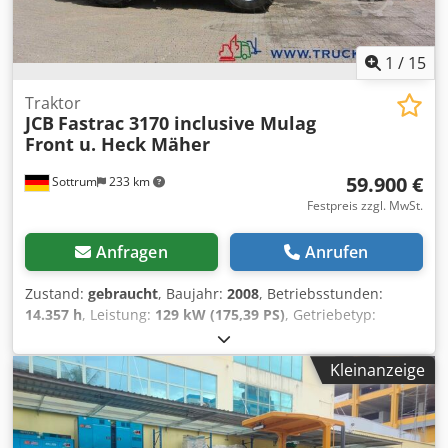
1
/
15
Traktor
JCB
Fastrac 3170 inclusive Mulag
Front u. Heck Mäher
59.900 €
Sottrum
233 km
Festpreis zzgl. MwSt.
Anfragen
Anrufen
Zustand:
gebraucht
, Baujahr:
2008
, Betriebsstunden:
14.357 h
, Leistung:
129 kW (175,39 PS)
, Getriebetyp:
Sonstige
, Höchstgeschwindigkeit:
80 km/h
, Erstzulassung:
03/2008
, Farbe:
Orange
, Gesamtgewicht:
12.000 kg
,
Kleinanzeige
Kilometerstand:
14.358 km
, Leergewicht:
7.277 kg
,
maximales Ladegewicht:
4.723 kg
, Achsen-Konfiguration:
4x4
, Federung:
Blatt
, Anzahl der Sitzplätze:
2
,
Fahrerkabine:
Fahrerhaus
, Radstand:
3.000 mm
, Bremsen: