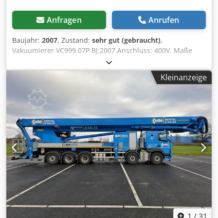
Anfragen
Anrufen
Baujahr:
2007
, Zustand:
sehr gut (gebraucht)
,
Vakuumierer VC999 07P BJ:2007.Anschluss: 400V. Maße
Kammer ca. 88x50x15cm, mit 2x CLFH 220 Rietschle
Vakuumpumpen. Bj:1998 Leistung 2x 5.5 kW. Dsdpfxjf Srcfo
Kleinanzeige
Ah Njkr Sehr guter Zustand, funktioniert einwandfrei.
1
/
31