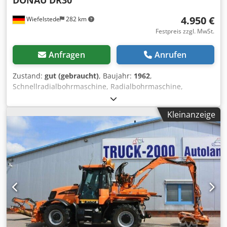
4.950 €
Wiefelstede
282 km
Festpreis zzgl. MwSt.
Anfragen
Anrufen
Zustand:
gut (gebraucht)
, Baujahr:
1962
,
Schnellradialbohrmaschine, Radialbohrmaschine,
Bohrmaschine, Auslegerbohrmaschine, Schnellradiale
Bohrmaschine -Aufspanntisch: 400 x 1100 mm -Ausladung:
Kleinanzeige
930 mm -Kegelaufnahme: MK4 -Motor Leistung: 1,35/1,8
kW -Drehzahlen: 41-1700 U/min Dsdeirax Uepfx Ah Nskr -
Säulen: Ø 200 mm -Spindelhub: 125 mm -
Gewindeschneideinrichtung: JA -Vorschub: 0,075 - 0,3
mm/U -Abmessungen: 1800/1235/H2240 mm -Gewicht:
1500 kg