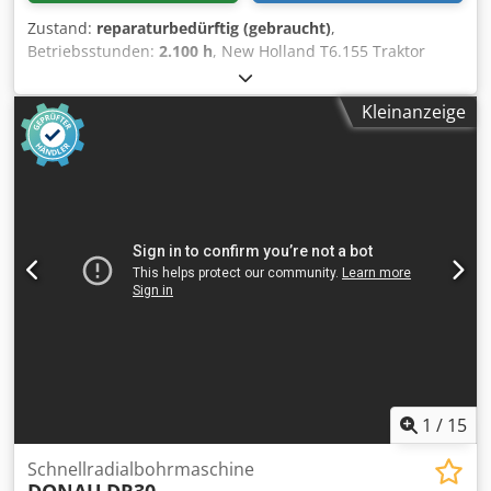
Zustand:
reparaturbedürftig (gebraucht)
,
Betriebsstunden:
2.100 h
, New Holland T6.155 Traktor
nach Überschlag. Startet, fahrbereit, 2100
Betriebsstunden. Dkodpfx Ahsyl S S Ue Nsr
Kleinanzeige
1
/
15
Schnellradialbohrmaschine
DONAU
DR30