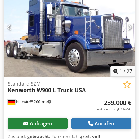
Krans auf Anfrage möglich Flexible Transportlösungen je
nach Zielort und Logistikanforderungen Alle Transporte
werden professionell durch das Logistikteam von Collé
Rental & Sales abgewickelt
1
/
27
Standard SZM
Kenworth
W900 L Truck USA
239.000 €
Kolkwitz
266 km
Festpreis zzgl. MwSt.
Anfragen
Anrufen
Zustand:
gebraucht
, Funktionsfähigkeit:
voll