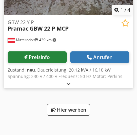
1
/
4
GBW 22 Y P
Pramac
GBW 22 P MCP
Mitterndorf
439 km
Preisinfo
Anrufen
Zustand:
neu
, Dauerleistung: 20,12 kVA / 16,10 kW
Spannung: 230 V / 400 V Frequenz: 50 Hz Motor: Perkins
404J-22G Kraftstoff: Diesel Dkjdpfeq A T Euex Ah Nsr
Tankinhalt: 51 Liter Generator-Typ: Schutzklasse IP21,
MeccALte Startart: elektrisch Stromerzeuger mit AVR-
Regelung Abmessungen und Gewicht: Länge (mm):1645
Breite (mm):870 Höhe (mm):1072 Gewicht, trocken: 640 kg
Hier werben
Schlüsselstart Steckdosen: 1 x 32-A 400 V 1 x 16 A - 400 V 1
x 230 V Schuko 2 x 16 A 230 V CEE