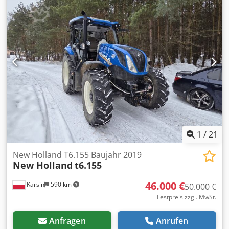
1
/
21
New Holland T6.155 Baujahr 2019
New Holland
t6.155
46.000 €
Karsin
590 km
50.000 €
Festpreis zzgl. MwSt.
Anfragen
Anrufen