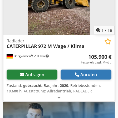
1
/
18
Radlader
CATERPILLAR
972 M Wage / Klima
105.900 €
Bergkamen
201 km
Festpreis zzgl. MwSt.
Anfragen
Anrufen
Zustand:
gebraucht
, Baujahr:
2020
, Betriebsstunden:
10.600 h
, Ausstattung:
Allradantrieb
, RADLADER
CATERPILLAR 972 XE Baujahr 2020 10600 BS , Motor mit ca.
253 kW, Wage, Djdpfsu Sgd Sjx Aiijwa Klima sehr gute,
neuwertige Zustand Netto zzgl. 19% MwSt