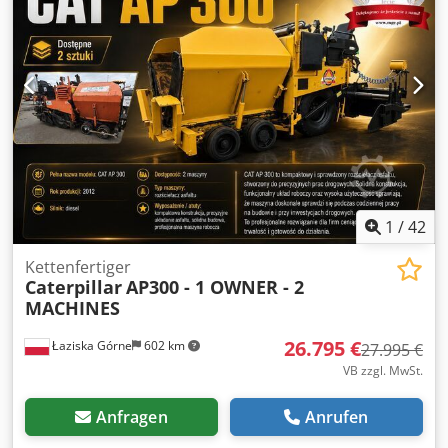
MEHRWERTSTEUER KORENBLIK MACHINERY BV. VEENWEG
5 6733 AG APELDOORN NIEDERLANDE UST-ID:
NL864089764B01
1
/
42
Kettenfertiger
Caterpillar
AP300 - 1 OWNER - 2
MACHINES
26.795 €
Łaziska Górne
602 km
27.995 €
VB zzgl. MwSt.
Anfragen
Anrufen