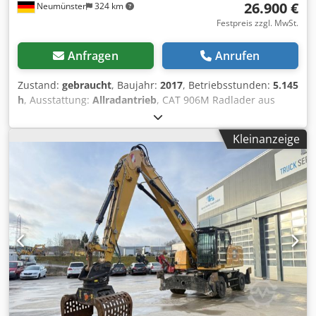
26.900 €
Neumünster
324 km
Festpreis zzgl. MwSt.
Anfragen
Anrufen
Zustand:
gebraucht
, Baujahr:
2017
, Betriebsstunden:
5.145
h
, Ausstattung:
Allradantrieb
, CAT 906M Radlader aus
Baujahr 2017 mit Schaufel & Gabel ! ----* Hersteller: CAT *
Typ: 906M * Baujahr: 2017 * Abgelesene Betriebsstunden:
Kleinanzeige
ca. 5.145 * Mit Schaufel & Gabel * Deutsche Maschine, 1.
Hand * Hydraulischer Schnellwechsler Dwodpfszp Ayisx
Aiija * CE Erklärung & Datenbestätigung vorhanden *
Weitere Fotos + Video auf Anfrage (Whats APP Erik) * Preis:
26.900 Euro, netto + 19% MwSt. ----Für weitere Fragen bitte
anrufen: For more question please call: Erik Kortum: Whats
App ?Alle Angaben ohne Gewähr und Garantie, Irrtümer
und Zwischenverkauf vorbehalten. ?