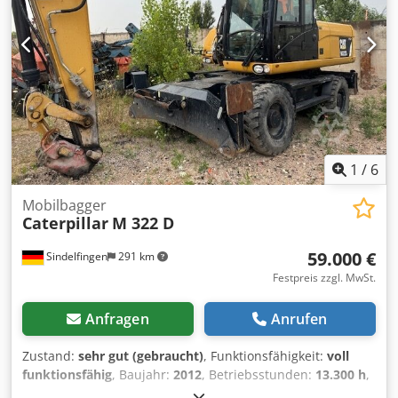
Inspector's Comment: Maschine sauber, nichts zu melden.
📄 Want to see the full inspection, extra photos, or a video?
Tip: The reference "40575 Equippo" is commonly used
when looking up more details online. 💡 Why this machine
and our service stands out: ✔ Thorough inspection by
professionals ✔ Jobsite delivery available ✔ Money-Back
Guaranteed ✔ Secure and flexible payment options 🔄
Considering other equipment options? We offer helpful
tools and resources for all equipment owners and
1
/
6
operators – easily accessible on our platform.
Mobilbagger
Caterpillar
M 322 D
59.000 €
Sindelfingen
291 km
Festpreis zzgl. MwSt.
Anfragen
Anrufen
Zustand:
sehr gut (gebraucht)
, Funktionsfähigkeit:
voll
funktionsfähig
, Baujahr:
2012
, Betriebsstunden:
13.300 h
,
* 13.300 Stunden * Kombiabstützung (Schild & Pratze)