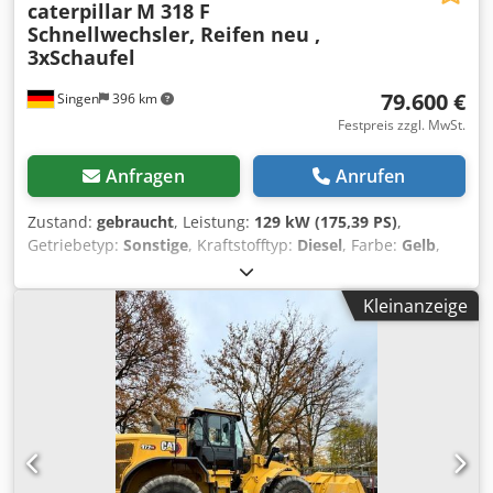
caterpillar
M 318 F
Schnellwechsler, Reifen neu ,
3xSchaufel
79.600 €
Singen
396 km
Festpreis zzgl. MwSt.
Anfragen
Anrufen
Zustand:
gebraucht
, Leistung:
129 kW (175,39 PS)
,
Getriebetyp:
Sonstige
, Kraftstofftyp:
Diesel
, Farbe:
Gelb
,
Erstzulassung:
01/2019
, Emissionsklasse:
keine
, Federung:
Sonstige
, Baujahr:
2019
, Betriebsstunden:
7.162 h
,
Kleinanzeige
Fahrerkabine:
Sonstige
, Kraftstoff:
Diesel
, Ausstattung:
Allradantrieb, Klimaanlage
, * Rückfahrkamera *
Schnellwechsler CAT CW-20-H.4.N. * Grabenräumlöffel
2,20 m Dwodpfx Ajzhbv Hoiioa * 2x Tiefenlöffel 1,00 m +
0,50 m * Reifen neu ... Radio, Allrad, Klimaanlage,
Schnellwechsel, Gebrauchtwagen, Diesel, inkl. Mwst.