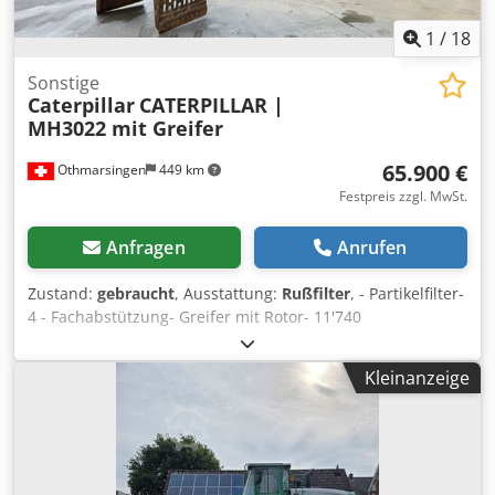
1
/
18
Sonstige
Caterpillar
CATERPILLAR |
MH3022 mit Greifer
65.900 €
Othmarsingen
449 km
Festpreis zzgl. MwSt.
Anfragen
Anrufen
Zustand:
gebraucht
, Ausstattung:
Rußfilter
, - Partikelfilter-
4 - Fachabstützung- Greifer mit Rotor- 11'740
Stunden&nbsp,Federung: Hydraulisch Dsdpfxsy Srd Ee
Aiiowa
Kleinanzeige