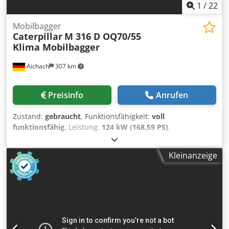
1
/
22
Mobilbagger
Caterpillar
M 316 D OQ70/55
Klima Mobilbagger
Aichach
307 km
Preisinfo
Anrufen
Zustand:
gebraucht
, Funktionsfähigkeit:
voll
funktionsfähig
, Leistung:
124 kW (168,59 PS)
,
Betriebsgewicht:
17.150 kg
, Baujahr:
2010
,
Betriebsstunden:
13.000 h
, Ausstattung:
Greiferhydraulik,
Kleinanzeige
Hammerhydraulik, Klimaanlage
, Caterpillar M316D
Mobilbagger Baujahr 2010 13.000 h Dwjdpsxq A D Refx
Aiioa 17.150 kg 124 KW CAT 6 Zylinder Motor 250cm
Spurbreite 20 km/h Oilquick OQ70/55 vollhydraulischer
Schnellwechsler Klimaanlage Alle Leitungen