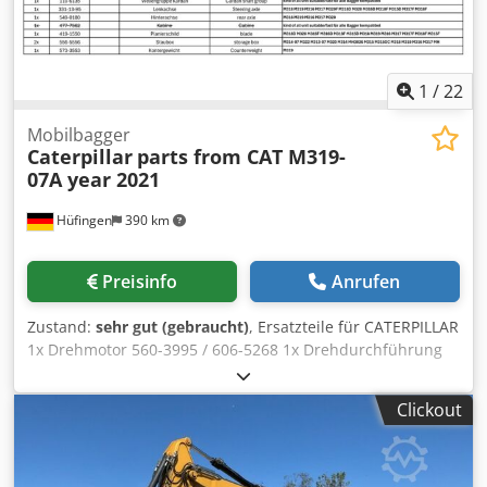
1
/
22
Mobilbagger
Caterpillar
parts from CAT M319-
07A year 2021
Hüfingen
390 km
Preisinfo
Anrufen
Zustand:
sehr gut (gebraucht)
, Ersatzteile für CATERPILLAR
1x Drehmotor 560-3995 / 606-5268 1x Drehdurchführung
525-9476 2x Pendelachszylilinder 568-8851 1x Koppel (Link)
568-9344 1x Stiel (Stick) 541-6698 1x Boom Variable
Clickout
Adjustable 525-9267 1x Boom GP Stub 562-7526/525-9265
1x Hydr. Zylinder Verstell (Variable Boom) 540-1323 1x
Hydr. Zylinder Stiel (Stick) 540-1327 2x Hydr. Zylinder Hub
(Boom) 540-1342 1x Hydr. Zylinder Löffel (Bucket) 540-1348