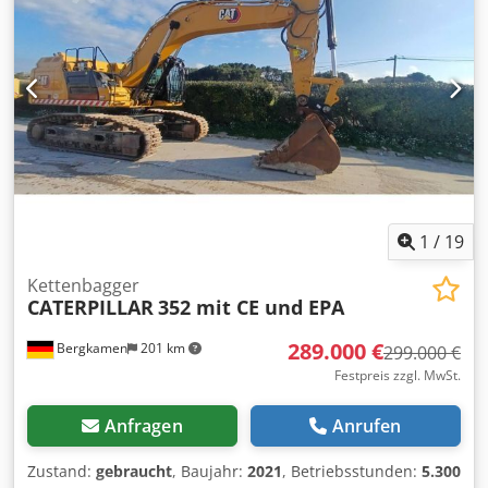
Dieseltank: ca. 350 Liter * Hydrauliksystem: Load-Sensing
Hydraulik mit mehreren Zusatzkreisen für Anbaugeräte
Klimaanlage Erst 2600 Betriebsstunden und eine sehr gute
Zustand
1
/
19
Kettenbagger
CATERPILLAR
352 mit CE und EPA
289.000 €
Bergkamen
201 km
299.000 €
Festpreis zzgl. MwSt.
Anfragen
Anrufen
Zustand:
gebraucht
, Baujahr:
2021
, Betriebsstunden:
5.300