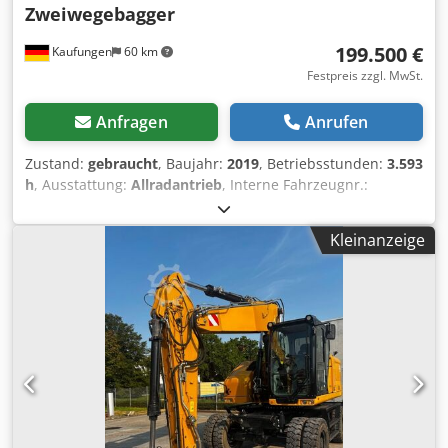
Zweiwegebagger
199.500 €
Kaufungen
60 km
Festpreis zzgl. MwSt.
Anfragen
Anrufen
Zustand:
gebraucht
, Baujahr:
2019
, Betriebsstunden:
3.593
h
, Ausstattung:
Allradantrieb
, Interne Fahrzeugnr.:
MK300021 Ab sofort verfügbar auf unserem Hof in
Kaufungen. Mehr INFO unter: ? Luis Lucena ? Viktoria
Kleinanzeige
Sologubova DeutschCAT M323F 4x4 Zweiwegebagger |
Baujahr 2019 | 3.593 Betriebsstunden Zum Verkauf steht
ein gebrauchter CAT M323F 4x4 Zweiwegebagger aus dem
Baujahr 2019. Technische Daten: * Hersteller/Modell: CAT
M323F * Fahrzeugart: Zweiwege-Mobilbagger * Baujahr:
2019 * Betriebsstunden: 3.593 Std. * Gewicht: 24.000 kg *
Antrieb: 4x4-Allradantrieb * Schnellwechseleinrichtung *
Fahrzeugnummer: MK300021 * Zustand: Gebraucht *
Deutsches Fahrzeug Besichtigung nach vorheriger
Terminvereinbarung möglich. Weitere Informationen,