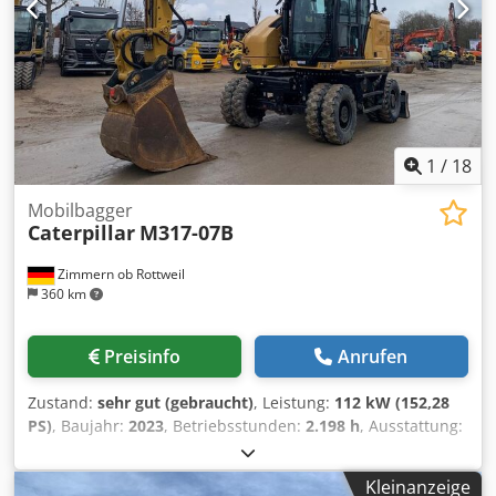
1
/
18
Mobilbagger
Caterpillar
M317-07B
Zimmern ob Rottweil
360 km
Preisinfo
Anrufen
Zustand:
sehr gut (gebraucht)
, Leistung:
112 kW (152,28
PS)
, Baujahr:
2023
, Betriebsstunden:
2.198 h
, Ausstattung:
Kabine, Klimaanlage
, CATERPILLAR M317-07B Baujahr 2023
Betriebsstunden 2.198 std. Geschlossene Kabine
Kleinanzeige
Klimaanlage Radio Rück- und Seitenkamera