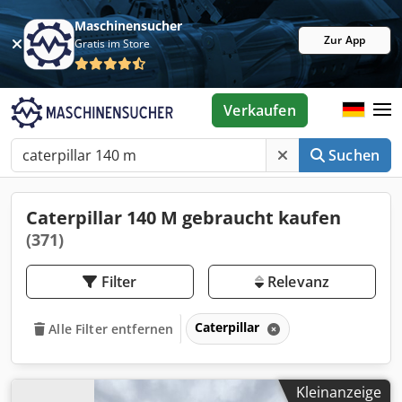
Maschinensucher
Zur App
Gratis im Store
Verkaufen
Suchen
Caterpillar 140 M gebraucht kaufen
(371)
Filter
Relevanz
Caterpillar
Alle Filter entfernen
Kleinanzeige