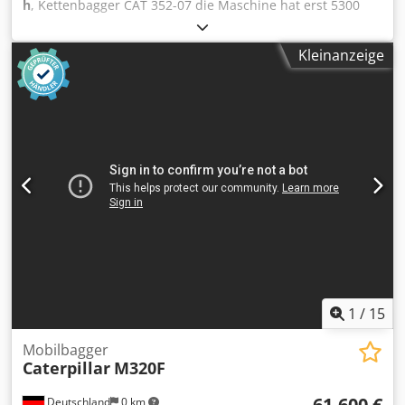
h
, Kettenbagger CAT 352-07 die Maschine hat erst 5300
Betriebsstunden und ist in guten Zustand Dwjdpfx Aeyy
Hvxsiija Einsatzgewicht ca. 52.800 kg
Kleinanzeige
1
/
15
Mobilbagger
Caterpillar
M320F
61.600 €
Deutschland
0 km