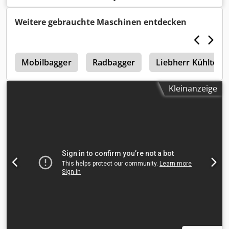
Dwodpfowmbtfex Aiija * Verstellausleger *
Schnellwechsler Lehnhoff HS 10 * Einsatzgewicht: 22.000kg
Weitere gebrauchte Maschinen entdecken
* Top Zustand
3
Mobilbagger
Radbagger
Liebherr Kühltech
Kleinanzeige