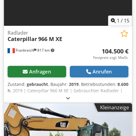
1
/
15
Radlader
Caterpillar
966 M XE
104.500 €
Frankreich
817 km
Festpreis zzgl. MwSt.
Anfragen
Anrufen
Zustand:
gebraucht
, Baujahr:
2019
, Betriebsstunden:
8.600
h
, 2019 | Caterpillar 966 M XE | Gebrauchter Radlader |
8600 hours 📍Location: Frankreich 🚛 Delivery available to
your destination – Use our shipping calculator to estimate
Kleinanzeige
transport costs! 💰 Buy Now for EUR 104500 or Make an
Offer. Payment at delivery available for an affordable fee
(subject to approval)* 👷‍♂️ Inspected by an independent
expert 56 Inspektionspunkte 55 genehmigt ✅ 1
unvollkommene ℹ️ 0 Ausgaben ⚠️ Dodpfx Aoyywnljiiewa 📌