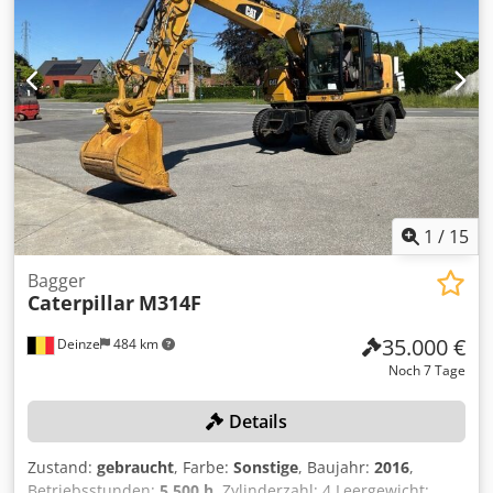
1x Fahrmotor 550-1473/625-7594 1x Verteilergetriebe 549-
0183 Dwjdpov E Dwxjfx Aiija 1x Ölkühler 589-1115 1x
Nachkühlerblock 590-0288 1x Kühlerblock 590-0290 2x
Sauglüfter 637-6650 1x Air Clean Emmission 563-7899 1x
Drehkranz 550-4954 1x Kardanwelle 516-9980 1x
Kardanwelle 517-0000 1x Wellengruppe Kardan 110-6135
1x Lenkachse 331-13-95 1x Hinterachse 549-0180 1x
Planierschild 419-1550 2x Staubox 556-5556 1x
Kontergewicht 573-3553
1
/
15
Bagger
Caterpillar
M314F
35.000 €
Deinze
484 km
Noch 7 Tage
Details
Zustand:
gebraucht
, Farbe:
Sonstige
, Baujahr:
2016
,
Betriebsstunden:
5.500 h
, Zylinderzahl: 4 Leergewicht: