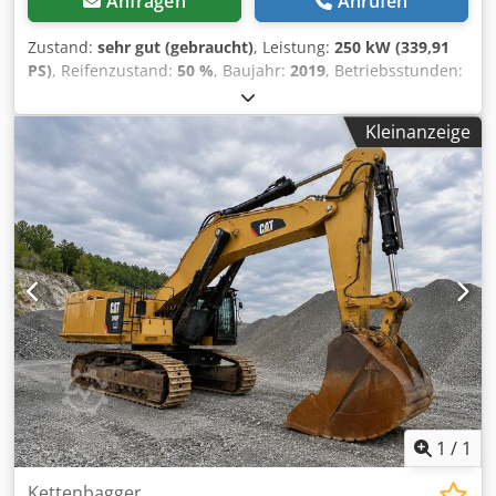
Anfragen
Anrufen
Zustand:
sehr gut (gebraucht)
, Leistung:
250 kW (339,91
PS)
, Reifenzustand:
50 %
, Baujahr:
2019
, Betriebsstunden:
11.876 h
, Ausstattung:
Klimaanlage
, CATERPILLAR 972M XE
Baujahr: 2019 Betriebsstunden: 11.876 Std. geschlossene
Kleinanzeige
Kabine Klimaanlage Radio Rückfahrkamera
Zentralschmierung Bridgestone Reifengröße 26.5R25: ca.
40-50 % erhalten, Schaufel – 5 m³ CAT C9.3 Motor mit
250kW Dwodpoy Nmrfsfx Aiioa CE Einsatzgewicht: 26 to.
neuer Service von Zeppelin
1
/
1
Kettenbagger