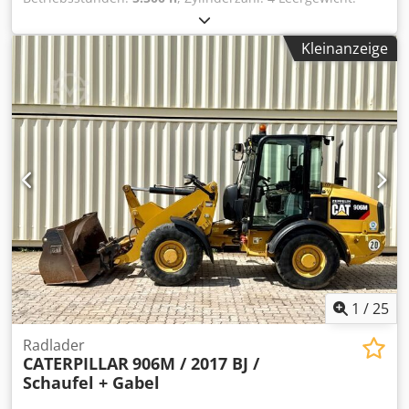
15.320 kg Breite: 255 cm Schnellwechselsystem: Ja
Seriennummer: CF4A00262 Zulassungsbescheinigung Teil
Kleinanzeige
1 und 2 vorhanden: ja Datum der Erstzulassung:
03.03.2025 Betriebsstunden: 5500 Stunden Motor:
Caterpillar C4,4 Anzahl der Zylinder: 4 Zylinder Leistung:
110 kW Schaufelvolumen: 0,53 m³ Gräbtiefe: 5,03 m
Maximale Reichweite: 8,28 m Ausbrechkraft: 103 kN
Fahrgeschwindigkeit: bis zu 37 km/h Reifen: 10.00-20 CE-
konform: ja EPA-geprüft Dreifachausleger zusätzliche
Hydraulikleitungen Dwsdpfxjzrv Uro Aiiea hydraulische
Schnellkupplung inklusive Baggerschaufel hydraulischer
Daumen Planierschild vorhanden: ja Zentralschmierung
vorhanden Abmessungen: Länge: 8250 Breite: 2550 Höhe:
3280 Gewicht: 15320 kg Zustand: Gebrauchsspuren,
Handbremse defekt, Ölverlust an der Unterseite der
Kabine
1
/
25
Radlader
CATERPILLAR
906M / 2017 BJ /
Schaufel + Gabel