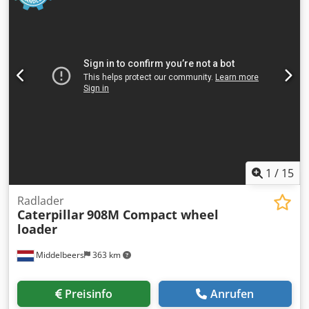
Raupe Leergewicht: 1.720 kg Zustand Technischer
Zustand: gut Optischer Zustand: gut Finanzielle
Informationen Preis: Auf Anfrage Weitere Informationen
Wenden Sie sich an Ernst van Hek, um weitere
Informationen zu erhalten.
1
/
15
Radlader
Caterpillar
908M Compact wheel
loader
Middelbeers
363 km
Preisinfo
Anrufen