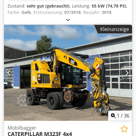
Zustand:
sehr gut (gebraucht)
, Leistung:
55 kW (74,78 PS)
,
Farbe:
Gelb
, Erstzulassung:
07/2018
, Baujahr:
2018
,
Betriebsstunden:
5.014 h
, Ausstattung:
Bordcomputer,
Kabine
, Modelljahr: 2018 Zylinderzahl: 3 Leergewicht:
Kleinanzeige
6.460 kg Anzahl der Ventile: 3 CE-Kennzeichnung: ja
Technischer Zustand: sehr gut Optischer Zustand: sehr gut
Preis: Auf Anfrage Seriennummer: CAT0908MAH8803391 =
Weitere Optionen und Zubehör = - 3. Ventil - Geschlossene
Kabine Dwjdsy A Tn Hjpfx Aiija - Zentralschmierung
1
/
36
Mobilbagger
CATERPILLAR
M323F 4x4