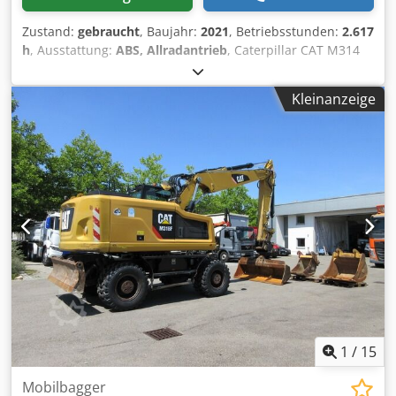
Zustand:
gebraucht
, Baujahr:
2021
, Betriebsstunden:
2.617
h
, Ausstattung:
ABS, Allradantrieb
, Caterpillar CAT M314
Mobilbagger ? Baujahr 2021 ? Nur 2.617 Betriebsstunden
Zum Verkauf steht ein Caterpillar M314 Mobilbagger in
Kleinanzeige
einem sehr gepflegten und sofort einsatzbereiten Zustand.
Ausstattung:* Baujahr: 2021 * Betriebsstunden: 2.617 *
Klimaanlage * Hydraulischer Schnellwechsler *
Zentralschmieranlage * Bereifung in gutem Zustand *
Leistungsstarker und sparsamer CAT-Dieselmotor Die
Maschine wurde regelmäßig gewartet und befindet sich
sowohl technisch als auch optisch in einem sehr guten
Zustand. Sie ist sofort einsatzbereit und eignet sich ideal
für den Tief-, Straßen- und Kanalbau sowie den
allgemeinen Erdbau. Besichtigung und Probelauf sind
jederzeit nach Terminvereinbarung möglich. Transport
kann auf Wunsch organisiert werden. Djdpszmpxmofx
Aiiowa
1
/
15
Mobilbagger