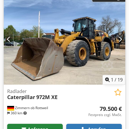
Verstellausleger Stiel: 2,50m. Vollverrohrung (Hammer-,
Greifer-, Schere-) Dwsdpfx Asyi Tp Noiisa Schnellwechsler
OQ70/55 1 x Löffel Zentralschmieranlage Reifengröße:
10.00-20 ca. 40% erhalten Schildabstützung Motor mit
112kW CE Betriebsgewicht: 18.4 to.
1
/
19
Radlader
Caterpillar
972M XE
79.500 €
Zimmern ob Rottweil
360 km
Festpreis zzgl. MwSt.