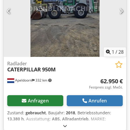
1
/
28
Radlader
CATERPILLAR
950M
62.950 €
Apeldoorn
332 km
Festpreis zzgl. MwSt.
Anfragen
Anrufen
Zustand:
gebraucht
, Baujahr:
2018
, Betriebsstunden:
13.380 h
, Ausstattung:
ABS, Allradantrieb
, MARKE:
CATERPILLAR TYP: 950M BAUJAHR: 2018 CE-