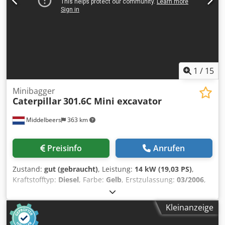
1
/
15
Minibagger
Caterpillar
301.6C Mini excavator
Middelbeers
363 km
Preisinfo
Anrufen
Zustand:
gut (gebraucht)
, Leistung:
14 kW (19,03 PS)
,
Kraftstofftyp:
Diesel
, Farbe:
Gelb
, Erstzulassung:
03/2006
,
Baujahr:
2006
, Betriebsstunden:
5.484 h
, Allgemeine
Informationen Modelljahr: 2006 Verwendungszweck:
Kleinanzeige
Bauwesen Seriennummer: JBB00645 Dedpfow Hpqrjx
Aiiswa Technische Informationen Zylinderzahl: 3 Antrieb: