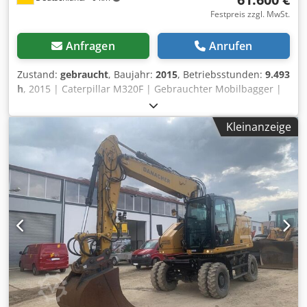
Festpreis zzgl. MwSt.
Anfragen
Anrufen
Zustand:
gebraucht
, Baujahr:
2015
, Betriebsstunden:
9.493
h
, 2015 | Caterpillar M320F | Gebrauchter Mobilbagger |
9493 hours 📍Location: Deutschland 🚛 Delivery available
to your destination – Use our shipping calculator to
Kleinanzeige
estimate transport costs! 💰 Buy Now for EUR 61600 or
Make an Offer. Payment at delivery available for an
affordable fee (subject to approval)* 👷‍♂️ Inspected by an
independent expert 56 Inspektionspunkte 48 genehmigt ✅
8 unvollkommene ℹ️ 0 Ausgaben ⚠️ 📌 Inspector's Comment:
Maschine mit bereits 9.500 Stunden. Jedoch wurde nach
einem Umfaller auf die Seite die Maschine einem
kompletten Rework unterzogen. Dabei wurde die Kabine
erneuert und die Maschine einmal neu lackiert. 📄 Want to
see the full inspection, extra photos, or a video? Tip: The
reference "41025 Equippo" is commonly used when
looking up more details online. 💡 Why this machine and
our service stands out: Dwodozhw Ekepfx Aiioa ✔