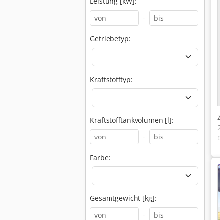
Leistung [kW]:
-
Getriebetyp:
Kraftstofftyp:
Kraftstofftankvolumen [l]:
-
Farbe:
Gesamtgewicht [kg]:
-