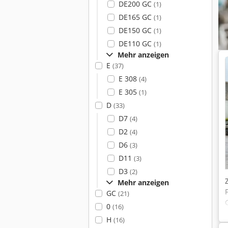
DE200 GC
(1)
DE165 GC
(1)
DE150 GC
(1)
DE110 GC
(1)
Mehr anzeigen
E
(37)
E 308
(4)
E 305
(1)
D
(33)
D7
(4)
D2
(4)
D6
(3)
D11
(3)
D3
(2)
Mehr anzeigen
GC
(21)
0
(16)
H
(16)