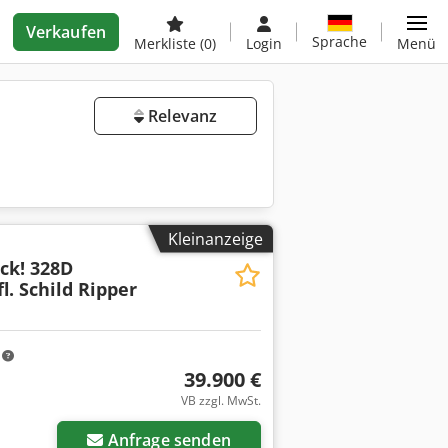
Verkaufen
Sprache
Merkliste
(0)
Login
Menü
Relevanz
Kleinanzeige
ck! 328D
. Schild Ripper
m
39.900 €
VB zzgl. MwSt.
Anfrage senden