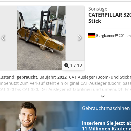
Lösungen für Ihren Bedarf sucht. 1000 Stunden oder 1 Jahr Garanti
Sonstige
Uhr an sieben Tagen in der Woche erreichbar. Schneller Service. Gro
CATERPILLAR
32
Stick
Bergkamen
201 k
1
/
12
Zustand:
gebraucht
, Baujahr:
2022
, CAT Ausleger (Boom) und Stick
unbenutzt Zum Verkauf steht ein original CAT-Ausleger (Boom) pas
CAT 320 bis CAT 330. Der Ausleger ist fabrikneu und unbenutzt. Er 
Hydraulikleitungen und Hubzylinder verkauft und ist sofort einsatzb
* Passend für CAT 320?330 (je nach Ausführung) * Neu, unbenutzt *
Hydraulikleitungen bereits montiert * Sofort verfügbar Ideal als Er
Gebrauchtmaschinen s
Instandsetzung eines Baggers. Chodpfjziyb Dox Ac Isa
Inserieren Sie jetzt a
11 Millionen
Käufer w