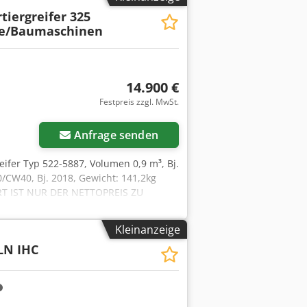
tiergreifer 325
te/Baumaschinen
14.900 €
Festpreis zzgl. MwSt.
Anfrage senden
greifer Typ 522-5887, Volumen 0,9 m³, Bj.
0/CW40, Bj. 2018, Gewicht: 141,2kg
ORT IST NUR DER NETTOPREIS ZU
UBEHÖR.Grundlage aller
erkaufsgespräche sind unsere AGBs
Kleinanzeige
LN IHC