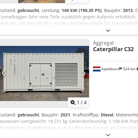
Zustand:
gebraucht
, Leistung:
140 kW (190,35 PS)
, Baujahr:
2013
, 
Tunnelbagger Sehr viele Teile zusätzlich gegen Aufpreis erhältlich, 
Leistung: 140 kW (190 PS) • Knick-/ Verstellausleger für Tunnelarbe
Schildabstützung • Klima • Kurzheckversion • 11.600 Bh. • 600 mm Kett
m³ und 1 x Ripper • Baggergrabungstiefe: ca. 7m • Leergewicht: 43
Aggregat
Acjwmpcus Isha - funktionsfähig! - Alle Kundendienste durch Fa. Ze
Caterpillar
C32
Zwischenverkauf vorbehaltlich! = Weitere Informationen = Baujahr:
Apeldoorn
324 km
1
/
4
Zustand:
gebraucht
, Baujahr:
2021
, Kraftstofftyp:
Diesel
, Motorenhe
Bauwesen Leergewicht: 18.221 kg Generatorleistung: 1.100 kVA Tran
HC container Chjdpfx Acjvyn A Us Ija Wenden Sie sich an Sales De
erhalten. Über 85 Jahre Sales-Erfahrung in den Niederlanden. Ein 