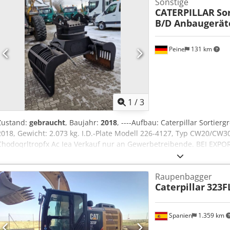
Sonstige
CATERPILLAR
Sor
B/D Anbaugerä
Peine
131 km
1
/
3
Zustand:
gebraucht
, Baujahr:
2018
, ----Aufbau: Caterpillar Sortier
2018, Gewicht: 2.073 kg. I.D.-Plate Modell 226-4127, Typ CW20/CW3
Chodoqrltropfx Ac Iea Verkauf nur an Gewerbetreibende. BEI EXP
BEZAHLEN !!!!! ALLE ANGABEN OHNE GEWÄHR INS. AUSSTATTUNG+Z
Kaufverträge, Rechnungen, Proforma-Rechnungen, Bestellungen, V
Raupenbagger
(Siehe dazu Impressum).
Caterpillar
323F
Spanien
1.359 km