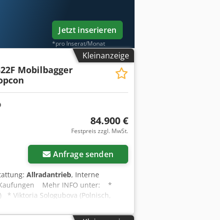
Jetzt inserieren
*pro Inserat/Monat
Kleinanzeige
22F Mobilbagger
Topcon
84.900 €
Festpreis zzgl. MwSt.
Anfrage senden
tattung:
Allradantrieb
, Interne
in Kaufungen Mehr INFO unter: *
 * Viktoria Sologubova (Polnisch,
opcon MC-i4 Maschinensteuerung BJ
ellwechsel Finanzierungsbeispiel: *