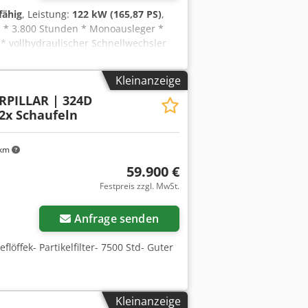
fähig
, Leistung:
122 kW (165,87 PS)
,
, * 3.800 Stunden * Monoausleger *
* vollhydraulischer Schnellwechsler
atzgew 25.000kg * 1 x Tieflöffel *
Kleinanzeige
RPILLAR | 324D
2x Schaufeln
 km
59.900 €
Festpreis zzgl. MwSt.
Anfrage senden
eflöffek- Partikelfilter- 7500 Std- Guter
Kleinanzeige