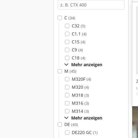
C
(34)
C32
(5)
C1.1
(4)
C15
(4)
C9
(4)
C18
(4)
Mehr anzeigen
M
(45)
M320F
(4)
M320
(4)
M318
(3)
M316
(3)
M314
(3)
Mehr anzeigen
DE
(43)
DE220 GC
(1)