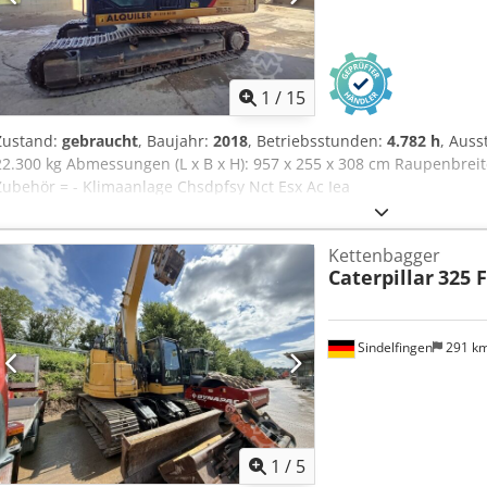
1
/
15
Zustand:
gebraucht
, Baujahr:
2018
, Betriebsstunden:
4.782 h
, Auss
22.300 kg Abmessungen (L x B x H): 957 x 255 x 308 cm Raupenbrei
Zubehör = - Klimaanlage Chsdpfsy Nct Esx Ac Iea
Kettenbagger
Caterpillar
325 
Sindelfingen
291 k
1
/
5