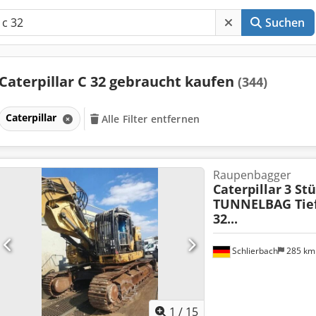
Suchen
Caterpillar C 32 gebraucht kaufen
(344)
Caterpillar
Alle Filter entfernen
Raupenbagger
Caterpillar
3 Stü
TUNNELBAG Tiefl
32...
Schlierbach
285 k
1
/
15