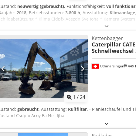
Zustand:
neuwertig (gebraucht)
, Funktionsfähigkeit:
voll funktions
Baujahr:
2018
, Betriebsstunden:
3.800 h
, Ausstattung:
Klimaanlage
Schildabstützung * Klima Cjdpfx Acezdn Sye Ioha * Kamera System 
Oilquick OQ70/55 * Zentralschmierung * Motorleistung 122 kW * Eins
neuwertiger Zustand
Kettenbagger
Caterpillar
CATE
Schnellwechsel 
Othmarsingen
449
1
/
24
Zustand:
gebraucht
, Ausstattung:
Rußfilter
, - Planieschaufel und Ti
Zustand Csdpfx Acoy Ea Ncs Ijha
Radlader