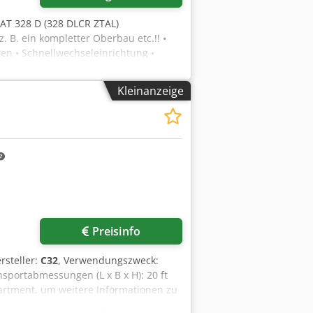
CAT 328 D (328 DLCR ZTAL)
z. B. ein kompletter Oberbau etc.!! •
iten • Schnellwechseleinrichtung •
enbreite • inclusive 1 x Tieflöffel 1.3
.500 kg - deutsche Maschine! Cedpfx
Kleinanzeige
ppelin / Caterpillar Irrtümer und
 2013 Schäden: keines
Preisinfo
rsteller:
C32
, Verwendungszweck:
sportabmessungen (L x B x H): 20 ft
partment, um weitere Informationen zu
Expertenteam, das nach individuellen