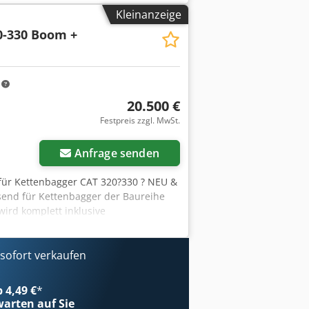
e: optimale Sicherheit. Rund um die
Kleinanzeige
ßer Vorrat, direkt lieferbar.
0-330 Boom +
m
20.500 €
Festpreis zzgl. MwSt.
Anfrage senden
 für Kettenbagger CAT 320?330 ? NEU &
send für Kettenbagger der Baureihe
wird komplett inklusive
ereit. Details:* Original CAT-Ausleger
 Inklusive Hubzylinder *
satzteil oder für den Umbau bzw. die
ofort verkaufen
b 4,49 €
*
arten auf Sie