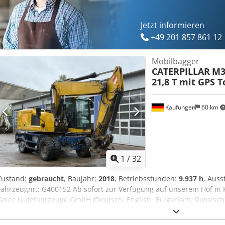
Jetzt informieren
+49 201 857 861 12
Mobilbagger
CATERPILLAR
M3
21,8 T mit GPS 
Kaufungen
60 km
1
/
32
Zustand:
gebraucht
, Baujahr:
2018
, Betriebsstunden:
9.937 h
, Auss
Fahrzeugnr.: G400152 Ab sofort zur Verfügung auf unserem Hof 
Golec Nutzfahrzeuge GmbH (Deutsch, English, Bulgarisch, Russisch)
Russisch, Ukrainisch, English) CAT M322F Mobilbagger Mit GPS T
2018 129,4 Kw 21,400 Kg Hammer Hydraulikanschluss 9.938 h Schn