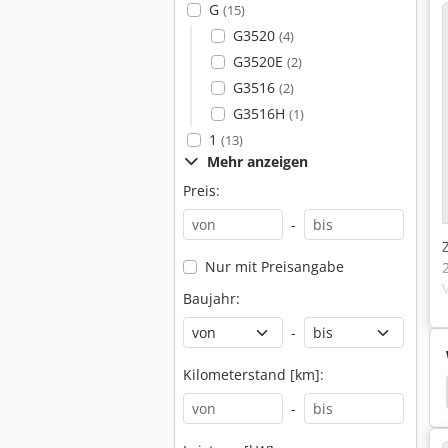
G
(15)
G3520
(4)
G3520E
(2)
G3516
(2)
G3516H
(1)
1
(13)
Mehr anzeigen
Preis:
-
Nur mit Preisangabe
Baujahr:
-
Kilometerstand [km]:
technik
Liebherr Baumaschinen
Liebherr 941
-