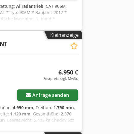
tattung:
Allradantrieb
, CAT 906M
CAT * Typ: 906M * Baujahr: 2017 *
eutsche Maschine, 1. Hand *
vorhanden * Weitere Fotos + Video auf
-Für weitere Fragen bitte anrufen:
Kleinanzeige
: Whats App ?Alle Angaben ohne
5NT
?
6.950 €
Festpreis zzgl. MwSt.
Anfrage senden
bhöhe:
4.990 mm
, Freihub:
1.790 mm
,
reite:
1.120 mm
, Gesamthöhe:
2.370
un
, Leergewicht: 5.405 kg Chedoy Szz
on verfügbar: Ja - CE-Kennzeichnung
3G-51087 - Betriebsstunden: 12933 -