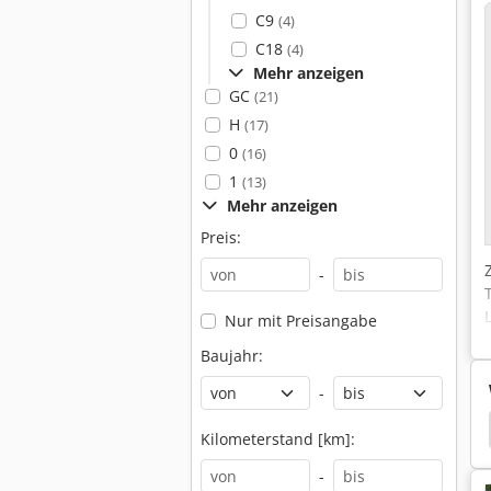
C9
(4)
C18
(4)
Mehr anzeigen
GC
(21)
H
(17)
0
(16)
1
(13)
Mehr anzeigen
Preis:
-
Nur mit Preisangabe
Baujahr:
-
technik
Liebherr Baumaschinen
Liebherr 941
Kilometerstand [km]:
-