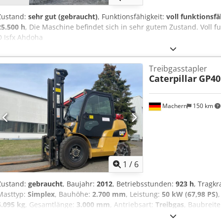
Zustand:
sehr gut (gebraucht)
, Funktionsfähigkeit:
voll funktionsfä
25.500 h
, Die Maschine befindet sich in sehr gutem Zustand. Voll f
D Isfx Ahdoha
Treibgasstapler
Caterpillar
GP4
Machern
150 km
1
/
6
Zustand:
gebraucht
, Baujahr:
2012
, Betriebsstunden:
923 h
, Tragkr
Masttyp:
Simplex
, Bauhöhe:
2.700 mm
, Leistung:
50 kW (67,98 PS)
6.095 kg
, Gesamtlänge:
3.000 mm
, Antriebsart:
Treibgas
, Baubreit
Lastschwerpunkt: 500 Gabelbreite: 125 mm Gabeldicke: 50 mm Mas