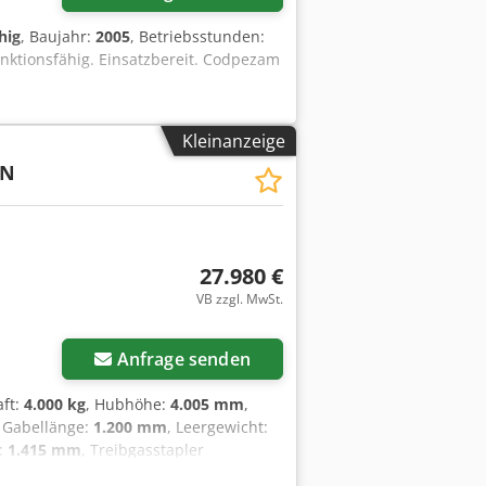
hig
, Baujahr:
2005
, Betriebsstunden:
unktionsfähig. Einsatzbereit. Codpezam
Kleinanzeige
0N
27.980 €
VB zzgl. MwSt.
Anfrage senden
aft:
4.000 kg
, Hubhöhe:
4.005 mm
,
, Gabellänge:
1.200 mm
, Leergewicht:
e:
1.415 mm
, Treibgasstapler
ttyp: Standard Zustand Technisch: