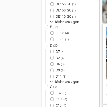
DE165 GC
(1)
DE150 GC
(1)
DE110 GC
(1)
Mehr anzeigen
E
(38)
E 308
(4)
E 305
(1)
D
(35)
D7
(4)
D2
(4)
D6
(3)
D9
(3)
D11
(3)
Mehr anzeigen
C
(34)
C32
(5)
C1.1
(4)
C15
(4)