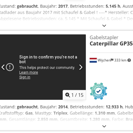
Zustand:
gebraucht
, Baujahr:
2017
, Betriebsstunden:
5.145 h
, Auss
Radlader aus Baujahr 2017 mit Schaufel & Gabel ! ----* Hersteller: 
Abgelesene Betriebsstunden: ca. 5.145 * Mit Schaufel & Gabel * D
Hydraulischer Schnellwechsler * CE Erklärung & Datenbestätigung 
Anfrage (Whats APP Erik) * Preis: 26.900 Euro, netto + 19% MwSt. ---
Gabelstapler
Chsdpfxszp Ayie Ahdea For more question please call: Erik Kortum
Caterpillar
GP3
Gewähr und Garantie, Irrtümer und Zwischenverkauf vorbehalten. 
Wijchen
333 km
1
/
15
Zustand:
gebraucht
, Baujahr:
2014
, Betriebsstunden:
12.933 h
, Hu
Kraftstofftyp:
Gas
, Masttyp:
Triplex
, Gabellänge:
1.310 mm
, Gabelb
mm
, Gesamtlänge:
2.850 mm
, Gesamtbreite:
1.280 mm
, Farbe:
Bra
Hspfx Ahdsa Hubkapazität: 3.500 kg - Baujahr: 2014 - Dokumentati
vorhanden: Ja - CE-Zertifikat vorhanden: Nein - Seriennummer: CT1