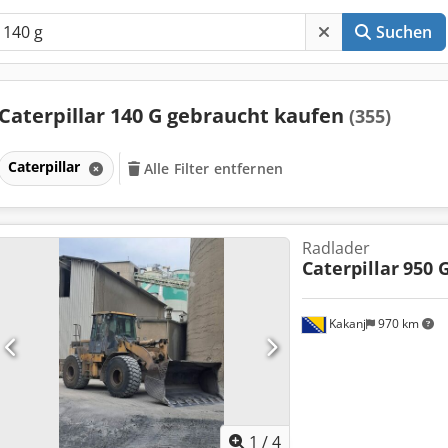
Suchen
Caterpillar 140 G gebraucht kaufen
(355)
Caterpillar
Alle Filter entfernen
Radlader
Caterpillar
950 G
Kakanj
970 km
1
/
4