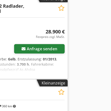
2 Radlader,
l
28.900 €
Festpreis zzgl. MwSt.
Anfrage senden
arbe:
Gelb
, Erstzulassung:
01/2013
,
bsstunden:
3.700 h
, Fahrerkabine:
Chsdpfxezrzf As Ahdoa
Kleinanzeige
360 km