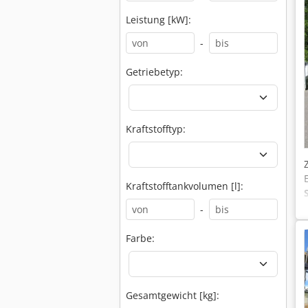
Leistung [kW]:
-
Getriebetyp:
Kraftstofftyp:
Kraftstofftankvolumen [l]:
-
Farbe:
Gesamtgewicht [kg]: