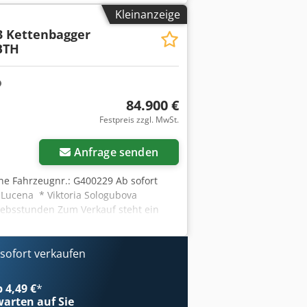
 80% Csdpfxsl Hbmpj Ahdsha Bereifung
Kleinanzeige
: Gebrauchtgerät in gutem Zustand.
3 Kettenbagger
ährleistung von 3 Monaten.
 BTH
einwerfer hinten, Arbeitsscheinwerfer
84.900 €
Festpreis zzgl. MwSt.
Anfrage senden
rne Fahrzeugnr.: G400229 Ab sofort
s Lucena * Viktoria Sologubova
riebsstunden Zum Verkauf steht ein
m Betriebsgewicht von 22.800 kg
ch- und Baustellenarbeiten.
tenbagger * Baujahr: 2018 *
ofort verkaufen
eugnummer: G400229 * Ausstattung:
h vorheriger Terminvereinbarung
b 4,49 €
*
rne auf Anfrage. Irrtümer, Änderungen
arten auf Sie