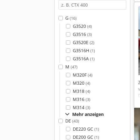
G
(16)
G3520
(4)
G3516
(3)
G3520E
(2)
G3516H
(1)
G3516A
(1)
M
(47)
M320F
(4)
M320
(4)
M318
(4)
M316
(3)
M314
(3)
Mehr anzeigen
DE
(43)
DE220 GC
(1)
DE200 GC
(1)