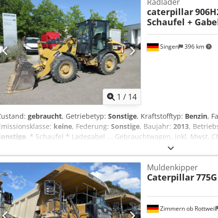
Radlader
caterpillar
906H
Schaufel + Gabe
Singen
396 km
1
/
14
Zustand:
gebraucht
, Getriebetyp:
Sonstige
, Kraftstofftyp:
Benzin
, F
Emissionsklasse:
keine
, Federung:
Sonstige
, Baujahr:
2013
, Betrie
Sonstige
, * Schaufel * Ladegabel ... Gebrauchtwagen, inkl. Mwst. 
Muldenkipper
Caterpillar
775G
Zimmern ob Rottweil