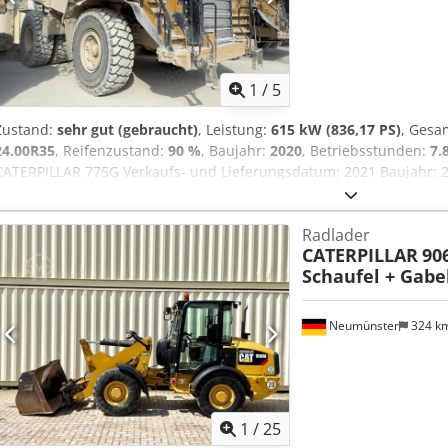
1
/
5
Zustand:
sehr gut (gebraucht)
, Leistung:
615 kW (836,17 PS)
, Gesa
24.00R35
, Reifenzustand:
90 %
, Baujahr:
2020
, Betriebsstunden:
7.
CATERPILLAR 775G Verkaufs- und Lieferungsdatum: 2021 Baujahr: 2
geschlossene Kabine Radio Klimaanlage Rückfahrkamera Muldenhe
Muldenerhöhung Zentralschmieranlage Bridgestone Reifengroße 24
Radlader
mit 615kW CE Einsatzgewicht: 46.3 to
CATERPILLAR
906
Schaufel + Gabe
Neumünster
324 k
1
/
25