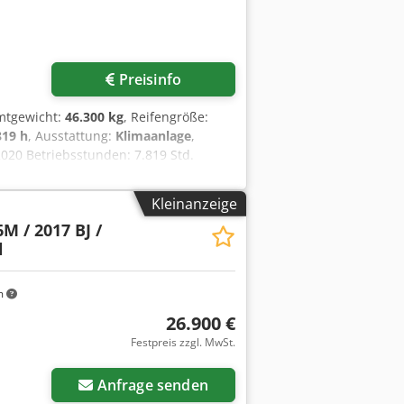
Preisinfo
mtgewicht:
46.300 kg
, Reifengröße:
819 h
, Ausstattung:
Klimaanlage
,
020 Betriebsstunden: 7.819 Std.
izung Chodpfx Aozdi Txohdja
.00R35 : ca. 90% erhalten C27 Motor
Kleinanzeige
M / 2017 BJ /
l
m
26.900 €
Festpreis zzgl. MwSt.
Anfrage senden