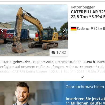
sehr gut Bereifung vorne Typ: Luft Bereifung vorne Zustand: 60 -
Kettenbagger
hinten Typ: Luft Bereifung hinten Zustand: 60 - 80% Beschreibung
CATERPILLAR
32
Wartung und UVV-Prüfung erneuert. Gebrauchtgerät mit einer Gew
22,8 Ton *5.394
Seitenschieber, Zinkenverstellgerät, 3. Ventil, 4. Ventil, Arbeitssch
vorn, Heizung, Vollkabine,
Kaufungen
60 km
1
/
32
Zustand:
gebraucht
, Baujahr:
2018
, Betriebsstunden:
5.394 h
, Inte
verfügbar auf unserem Hof in Kaufungen. Mehr INFO unter: * Lui
Deutsch CAT 323 Kettenbagger | 22,8 t | Baujahr 2018 | 5.394 Bet
gebrauchter CAT 323 Kettenbagger aus dem Baujahr 2018. Mit eine
eignet sich die Maschine ideal für Erdbewegungs-, Tiefbau-, Abbru
Technische Daten: * Hersteller/Modell: CAT 323 * Fahrzeugart: Ket
Gebrauchtmaschinen s
Betriebsstunden: 5.394 Std. * Betriebsgewicht: 22.800 kg * Fahrz
Schnellwechseleinrichtung * Zustand: Gebraucht Besichtigung nac
Inserieren Sie jetzt a
möglich. Weitere Informationen, Fotos oder Videos erhalten Sie ge
11 Millionen
Käufer w