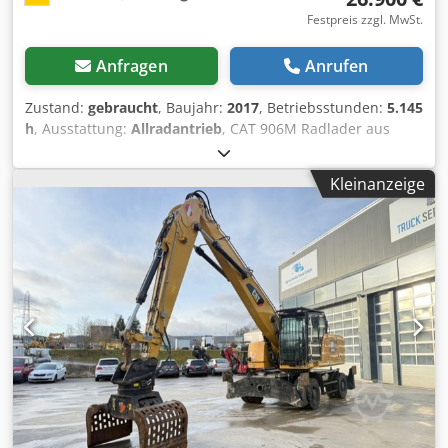
Festpreis zzgl. MwSt.
Anfragen
Anrufen
Zustand:
gebraucht
, Baujahr:
2017
, Betriebsstunden:
5.145
h
, Ausstattung:
Allradantrieb
, CAT 906M Radlader aus
Baujahr 2017 mit Schaufel & Gabel ! ----* Hersteller: CAT *
Typ: 906M * Baujahr: 2017 Chedpfozp Ayisx Acysa *
Kleinanzeige
Abgelesene Betriebsstunden: ca. 5.145 * Mit Schaufel &
Gabel * Deutsche Maschine, 1. Hand * Hydraulischer
Schnellwechsler * CE Erklärung & Datenbestätigung
vorhanden * Weitere Fotos + Video auf Anfrage (Whats APP
Erik) * Preis: 26.900 Euro, netto + 19% MwSt. ----Für weitere
Fragen bitte anrufen: For more question please call: Erik
Kortum: Whats App ?Alle Angaben ohne Gewähr und
Garantie, Irrtümer und Zwischenverkauf vorbehalten. ?