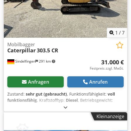
1
/
7
Mobilbagger
Caterpillar
303.5 CR
31.000 €
Sindelfingen
291 km
Festpreis zzgl. MwSt.
Anfragen
Anrufen
Zustand:
sehr gut (gebraucht)
, Funktionsfähigkeit:
voll
funktionsfähig
, Kraftstofftyp:
Diesel
, Betriebsgewicht:
3.580 kg
, Baujahr:
2020
, Betriebsstunden:
2.434 h
,
Ausstattung:
Gummiketten
, * 2.434 Stunden * Motor: Cat
Kleinanzeige
C1.7 * Motorleistung 24,8 kW * Emissionsstufe: EU Stufe V
* Einsatzgewicht: 3.580 kg Csdpfxozrthvo Acysha *
Abmessungen (Transportlänge: 4.800 - Transportbreite: