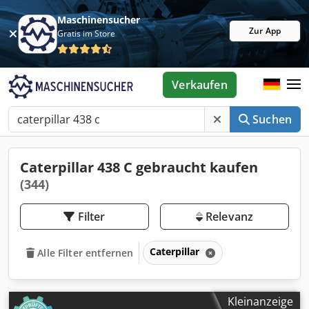
Maschinensucher
Zur App
Gratis im Store
Verkaufen
Suchen
Caterpillar 438 C gebraucht kaufen
(344)
Filter
Relevanz
Caterpillar
Alle Filter entfernen
Kleinanzeige