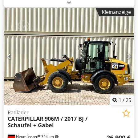
Erstzulassung:
01/2019
, Emissionsklasse:
keine
, Federung:
Sonstige
, Baujahr:
2019
, Betriebsstunden:
7.162 h
,
Kleinanzeige
Fahrerkabine:
Sonstige
, Kraftstoff:
Diesel
, Ausstattung:
Allradantrieb, Klimaanlage
, * Rückfahrkamera *
Schnellwechsler CAT CW-20-H.4.N. * Grabenräumlöffel
2,20 m * 2x Tiefenlöffel 1,00 m + 0,50 m * Reifen neu
Csdpfszhbv Hjx Acyeha ... Radio, Allrad, Klimaanlage,
Schnellwechsel, Gebrauchtwagen, Diesel, inkl. Mwst.
1
/
25
Radlader
CATERPILLAR
906M / 2017 BJ /
Schaufel + Gabel
26.900 €
Neumünster
324 km