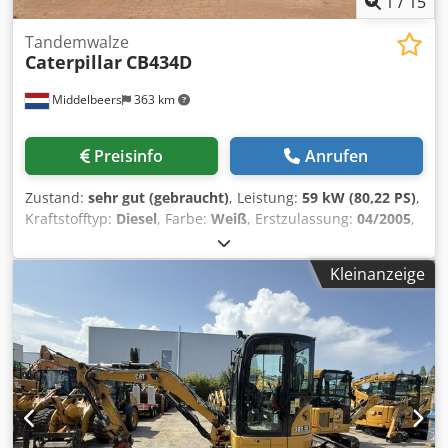
1
/
15
Tandemwalze
Caterpillar
CB434D
Middelbeers
363 km
Preisinfo
Anrufen
Zustand:
sehr gut (gebraucht)
, Leistung:
59 kW (80,22 PS)
,
Kraftstofftyp:
Diesel
, Farbe:
Weiß
, Erstzulassung:
04/2005
,
Baujahr:
2005
, Betriebsstunden:
3.310 h
, Allgemeine
Informationen Csdpfoyzz E Rex Acysha Modelljahr: 2005
Kleinanzeige
Seriennummer: CATCB434LCNH00390 Technische
Informationen Zylinderzahl: 4 Motorhubraum: 4.400 cc
Antrieb: Rad Leergewicht: 7.500 kg Funktionell
Arbeitsbreite: 150 cm Zustand Technischer Zustand: sehr
gut Optischer Zustand: sehr gut Schäden: keines
Finanzielle Informationen Preis: Auf Anfrage Weitere
Informationen Wenden Sie sich an Ernst van Hek, um
weitere Informationen zu erhalten.