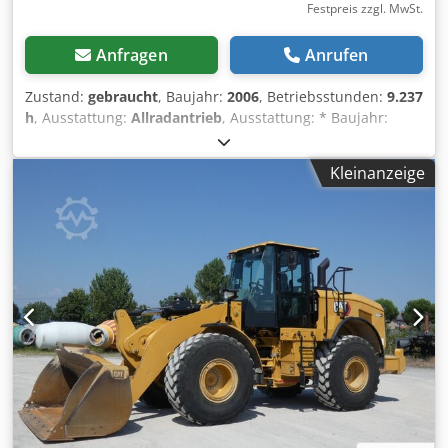
Festpreis zzgl. MwSt.
Anfragen
Anrufen
Zustand:
gebraucht
, Baujahr:
2006
, Betriebsstunden:
9.237
h
, Ausstattung:
Allradantrieb
, Ausstattung: * Baujahr:
2006 * Betriebsstunden: 9.236 Bh * Leistung: 157kW / 213
PS * Gewicht: 19,8 t * Bereifung: Michelin 23.5-25X Type A
Kleinanzeige
ca. 60% * Rückfahrkamera * Lenkradsteuerung *
Klimaanlage * Anhängebolzen * Zentralschmieranlage *
Schwingsitz, * Radio-Vorrüstung, Sonstiges: 1 Vorbesitzer,
* deutsche Maschine, * CAT Scheckheft gepflegt, * letzter
Service bei 9.003 Bh * Nutzungsspuren * Rost Seit 1972 Ihr
zuverlässiger Partner rundum das
Automobil/Nutzfahrzeug in 28832 Achim am Bremer
Kreuz. Das NutzfahrzeugZentrum Behnke hält ständig ca.
200 Fahrzeuge aus den Bereichen Transporter,
Nutzfahrzeuge sowie Baumaschinen ! Wir bieten Ihnen
laufend attraktive Finanzierungsmöglichkeiten zu
günstigen Sonderkonditionen. Bei Interesse erstellen wir
Ihnen gerne ein individuelles Angebot! Inzahlungnahme