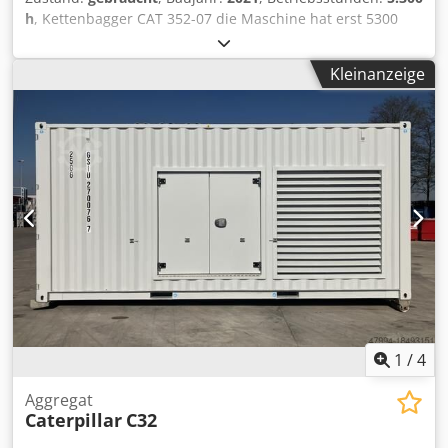
h
, Kettenbagger CAT 352-07 die Maschine hat erst 5300
Betriebsstunden und ist in guten Zustand Chsdpfxoyy
Hvxe Acysa Einsatzgewicht ca. 52.800 kg
Kleinanzeige
1
/
4
Aggregat
Caterpillar
C32