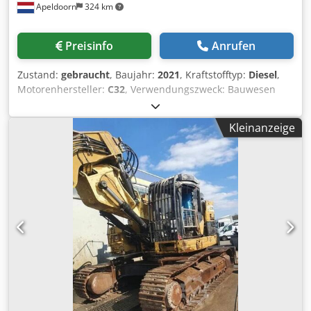
Apeldoorn
324 km
Preisinfo
Anrufen
Zustand:
gebraucht
, Baujahr:
2021
, Kraftstofftyp:
Diesel
,
Motorenhersteller:
C32
, Verwendungszweck: Bauwesen
Leergewicht: 18.221 kg Generatorleistung: 1.100 kVA
Transportabmessungen (L x B x H): 20 ft HC container
Kleinanzeige
Wenden Sie sich an Sales Department, um weitere
Informationen zu erhalten. Über 85 Jahre Sales-Erfahrung
in den Niederlanden. Ein Expertenteam, das nach
individuellen Lösungen für Ihren Bedarf sucht. 1000
Stunden oder 1 Jahr Garantie: optimale Sicherheit. Rund
um die Uhr an sieben Tagen in der Woche erreichbar.
Schneller Service. Chodpjvyn A Uofx Acysa Großer Vorrat,
direkt lieferbar.