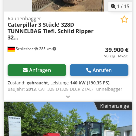
1
/
15
Raupenbagger
Caterpillar
3 Stück! 328D
TUNNELBAG Tiefl. Schild Ripper
32...
39.900 €
Schlierbach
285 km
VB zzgl. MwSt.
Anfragen
Anrufen
Zustand:
gebraucht
, Leistung:
140 kW (190,35 PS)
,
Baujahr:
2013
, CAT 328 D (328 DLCR ZTAL) Tunnelbagger
Sehr viele Teile zusätzlich gegen Aufpreis erhältlich, z. B.
ein kompletter Oberbau etc.!! • Leistung: 140 kW (190 PS) •
Kleinanzeige
Knick-/ Verstellausleger für Tunnelarbeiten •
Schnellwechseleinrichtung • Schildabstützung • Klima •
Kurzheckversion • 11.600 Bh. • 600 mm Kettenbreite
Codjwmpcujpfx Acyeha • inclusive 1 x Tieflöffel 1.3 m³ und
1 x Ripper • Baggergrabungstiefe: ca. 7m • Leergewicht: