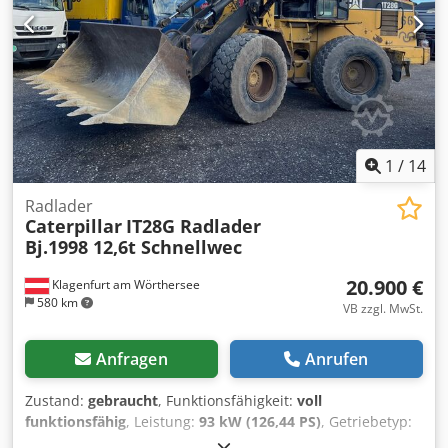
1
/
14
Radlader
Caterpillar
IT28G Radlader
Bj.1998 12,6t Schnellwec
20.900 €
Klagenfurt am Wörthersee
580 km
VB zzgl. MwSt.
Anfragen
Anrufen
Zustand:
gebraucht
, Funktionsfähigkeit:
voll
funktionsfähig
, Leistung:
93 kW (126,44 PS)
, Getriebetyp:
Automatisch
, Kraftstofftyp:
Diesel
, Leergewicht:
12.600 kg
,