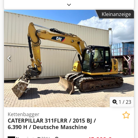
Emissionsklasse:
keine
, Federung:
Sonstige
, Baujahr:
2013
,
Betriebsstunden:
3.700 h
, Fahrerkabine:
Sonstige
, *
Kleinanzeige
Schaufel Cedpozrzf Aofx Acyoha * Ladegabel ...
Gebrauchtwagen, inkl. Mwst.
1
/
23
Kettenbagger
CATERPILLAR
311FLRR / 2015 BJ /
6.390 H / Deutsche Maschine