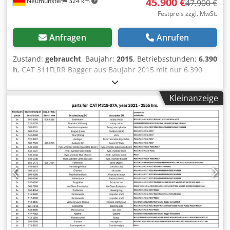
45.900 €
Neumünster
324 km
47.900 €
Festpreis zzgl. MwSt.
Anfragen
Anrufen
Zustand:
gebraucht
, Baujahr:
2015
, Betriebsstunden:
6.390
h
, CAT 311FLRR Bagger aus Baujahr 2015 mit nur 6.390
Betriebsstunden ! ----* Hersteller: CAT * Typ: 311FL RR
Cjdpfx Aoy Sdlzocyjha * Baujahr: 2015 * Abgelesene
Kleinanzeige
Betriebsstunden: ca. 6.390 * Letzter Service bei ca. 5.960
Stunden * Inkl. hydraulischer Schnellwechsler CW20 * Inkl.
hydraulischer Gabenräumlöffel * Deutsche Maschine * 1.
Hand * Gummipads * Schild * Klima - A/C *
Rückfahrkamera * Verrohrt * Guter Zustand! * Laufwerk:
ca. 40-50% * Weitere Fotos und Video auf Anfrage (Whats
APP ERIK) * Preis: 45.900 Euro, netto + 19% MwSt. ---- Für
weitere Fragen bitte anrufen: For more question please
call: Erik Kortum: Whats App ?Alle Angaben ohne Gewähr
und Garantie, Irrtümer und Zwischenverkauf vorbehalten.
?