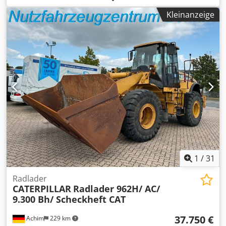
Betriebsgewicht:
12.600 kg
, Achsen-Konfiguration:
4x4
,
Kleinanzeige
Erstzulassung:
10/1998
, Baujahr:
1998
, Betriebsstunden:
17.762 h
, Kraftstoff:
Diesel
, Ausstattung:
Allradantrieb,
Palettengabeln
, RADLADER CATERPILLAR IT28G
Schnellwechselsystem! Palettengabel gegen Aufpreis.
17762 Betriebsstunden 12600 kg Eigengewicht 93KW
Produkt Nummer: 9AR00289 Technisch in Ordnung!
Cjdpfxji Tmhpj Acysha Tel. 44
1
/
31
Radlader
CATERPILLAR
Radlader 962H/ AC/
9.300 Bh/ Scheckheft CAT
37.750 €
Achim
229 km