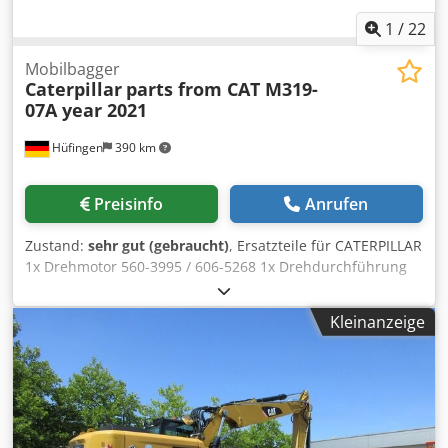
1
/
22
Mobilbagger
Caterpillar
parts from CAT M319-
07A year 2021
Hüfingen
390 km
Preisinfo
Anrufen
Zustand:
sehr gut (gebraucht)
, Ersatzteile für CATERPILLAR
1x Drehmotor 560-3995 / 606-5268 1x Drehdurchführung
525-9476 2x Pendelachszylilinder 568-8851 1x Koppel (Link)
568-9344 1x Stiel (Stick) 541-6698 1x Boom Variable
Kleinanzeige
Adjustable 525-9267 1x Boom GP Stub 562-7526/525-9265
1x Hydr. Zylinder Verstell (Variable Boom) 540-1323
Chsdpfx Acev E Dwxoyea 1x Hydr. Zylinder Stiel (Stick) 540-
1327 2x Hydr. Zylinder Hub (Boom) 540-1342 1x Hydr.
Zylinder Löffel (Bucket) 540-1348 1x Fahrmotor 550-
1473/625-7594 1x Verteilergetriebe 549-0183 1x Ölkühler