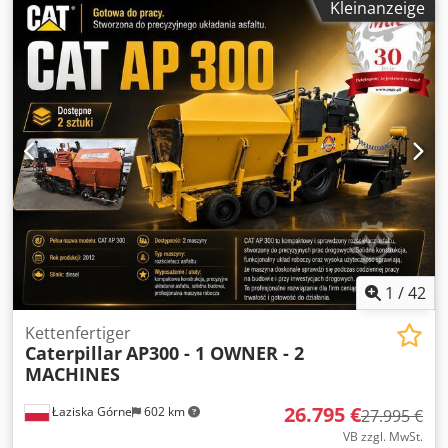
Kleinanzeige
1
/
42
Kettenfertiger
Caterpillar
AP300 - 1 OWNER - 2
MACHINES
26.795 €
Łaziska Górne
602 km
27.995 €
VB zzgl. MwSt.