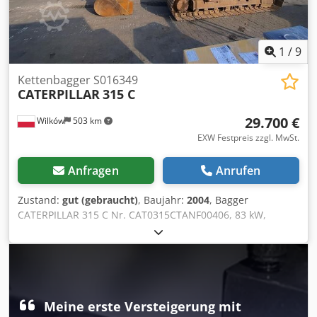
1
/
9
Kettenbagger S016349
CATERPILLAR
315 C
29.700 €
Wilków
503 km
EXW Festpreis zzgl. MwSt.
Anfragen
Anrufen
Zustand:
gut (gebraucht)
, Baujahr:
2004
, Bagger
CATERPILLAR 315 C Nr. CAT0315CTANF00406, 83 kW,
Baujahr 2004 Chjdpfx Acsydnxbsyja
Meine erste Versteigerung mit