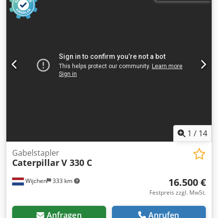
1
/
14
Gabelstapler
Caterpillar
V 330 C
16.500 €
Wijchen
333 km
Festpreis zzgl. MwSt.
Anfragen
Anrufen