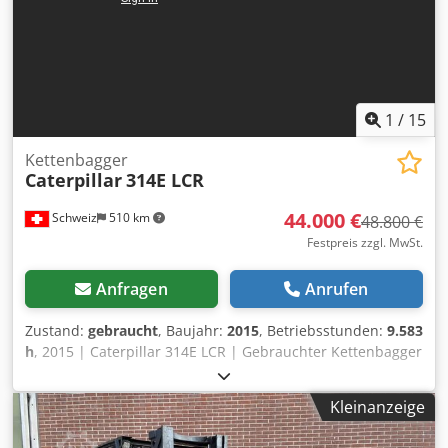
1
/
15
Kettenbagger
Caterpillar
314E LCR
44.000 €
Schweiz
510 km
48.800 €
Festpreis zzgl. MwSt.
Anfragen
Anrufen
Zustand:
gebraucht
, Baujahr:
2015
, Betriebsstunden:
9.583
h
, 2015 | Caterpillar 314E LCR | Gebrauchter Kettenbagger
| 9583 hours 📍Location: Schweiz 🚛 Delivery available to
your destination – Use our shipping calculator to estimate
Kleinanzeige
transport costs! 💰 Buy Now for EUR 44000 or Make an
Offer. Payment at delivery available for an affordable fee