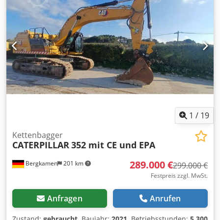
1.780 mm - Transporthöhe: 2.480 mm) * Kurzheck (ECR –
Extended Compact Radius) * Proportionale Zusatzhydraulik
* Schnellwechsler
1
/
19
Kettenbagger
CATERPILLAR
352 mit CE und EPA
289.000 €
Bergkamen
201 km
299.000 €
Festpreis zzgl. MwSt.
Anfragen
Anrufen
Zustand:
gebraucht
, Baujahr:
2021
, Betriebsstunden:
5.300