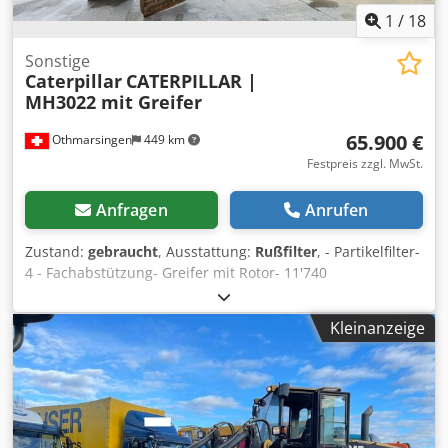
1
/
18
Sonstige
Caterpillar
CATERPILLAR |
MH3022 mit Greifer
65.900 €
Othmarsingen
449 km
Festpreis zzgl. MwSt.
Anfragen
Anrufen
Zustand:
gebraucht
, Ausstattung:
Rußfilter
, - Partikelfilter-
4 - Fachabstützung- Greifer mit Rotor- 11'740
Stunden&nbsp,Federung: Hydraulisch Codpfoy Srd Eox
Acysha
Kleinanzeige