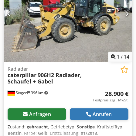
43.500 kg - deutsche Maschine! - funktionsfähig! - Alle
Kundendienste durch Fa. Zeppelin / Caterpillar Irrtümer
und Zwischenverkauf vorbehaltlich! = Weitere
Informationen = Baujahr: 2013 Schäden: keines
1
/
14
Radlader
caterpillar
906H2 Radlader,
Schaufel + Gabel
28.900 €
Singen
396 km
Festpreis zzgl. MwSt.
Anfragen
Anrufen
Zustand:
gebraucht
, Getriebetyp:
Sonstige
, Kraftstofftyp:
Benzin
, Farbe:
Gelb
, Erstzulassung:
01/2013
,