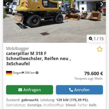
589-1115 1x Nachkühlerblock 590-0288 1x Kühlerblock 590-
0290 2x Sauglüfter 637-6650 1x Air Clean Emmission 563-
7899 1x Drehkranz 550-4954 1x Kardanwelle 516-9980 1x
Kardanwelle 517-0000 1x Wellengruppe Kardan 110-6135
1x Lenkachse 331-13-95 1x Hinterachse 549-0180 1x
Planierschild 419-1550 2x Staubox 556-5556 1x
Kontergewicht 573-3553
1
/
15
Mobilbagger
caterpillar
M 318 F
Schnellwechsler, Reifen neu ,
3xSchaufel
79.600 €
Singen
396 km
Festpreis zzgl. MwSt.
Anfragen
Anrufen
Zustand:
gebraucht
, Leistung:
129 kW (175,39 PS)
,
Getriebetyp:
Sonstige
, Kraftstofftyp:
Diesel
, Farbe:
Gelb
,