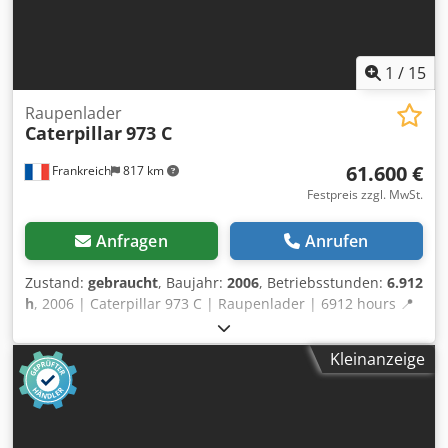
1
/
15
Raupenlader
Caterpillar
973 C
61.600 €
Frankreich
817 km
Festpreis zzgl. MwSt.
Anfragen
Anrufen
Zustand:
gebraucht
, Baujahr:
2006
, Betriebsstunden:
6.912
h
, 2006 | Caterpillar 973 C | Raupenlader | 6912 hours 📍
Location: Frankreich 🚛 Delivery available to your
destination – Use our shipping calculator to estimate
Kleinanzeige
transport costs! 💰 Buy Now for EUR 61600 or Make an
Offer. Payment at delivery available for an affordable fee
(subject to approval)* Csdpfxjx Ut Uke Acyoha 👷‍♂️ Inspected
by an independent expert 36 Inspektionspunkte 27