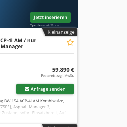
or sale! Dedpfezq Tztsx Ah Aeck
Tobias Ebert, um weitere
Jetzt inserieren
*pro Inserat/Monat
Kleinanzeige
CP-4i AM / nur
t Manager
59.890 €
Festpreis zzgl. MwSt.
Anfrage senden
ag BW 154 ACP-4i AM Kombiwalze,
/75PS], Asphalt Manager 2,
Zustand, sofort Einsatzbereit, Auf
ebot, Herr Mihm(Tel. betreut Sie
Irrtümer und Zwischenverkauf