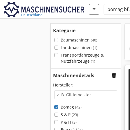
Deutschland
Kategorie
Baumaschinen
(40)
Landmaschinen
(1)
Transportfahrzeuge &
Nutzfahrzeuge
(1)
Maschinendetails
Hersteller:
Bomag
(42)
S & P
(23)
P & H
(3)
Benz
(3.624)