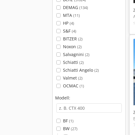
DEMAG
(134)
MTA
(11)
HP
(4)
S&F
(4)
BITZER
(2)
Noxon
(2)
Salvagnini
(2)
Schiatti
(2)
Schiatti Angelo
(2)
Valmet
(2)
OCMAC
(1)
Modell:
BF
(1)
BW
(27)