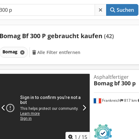
Suchen
Bomag Bf 300 P gebraucht kaufen
(42)
Bomag
Alle Filter entfernen
Asphaltfertiger
Bomag
bf 300 p
Frankreich
817 km
1
/
15