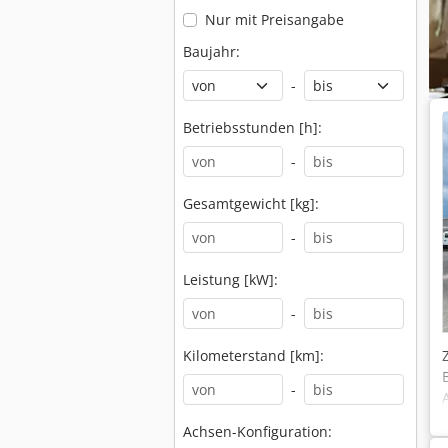
Nur mit Preisangabe
Baujahr:
-
Betriebsstunden [h]:
-
Gesamtgewicht [kg]:
-
Leistung [kW]:
-
Kilometerstand [km]:
-
Achsen-Konfiguration: