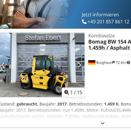
information can be found on our website. Subject to errors and pri
Vermietung möglich = Weitere Informationen = Wenden Sie sich an 
Informationen zu erhalten.
Jetzt informieren
+49 201 857 861 12
Kombiwalze
Bomag
BW 154 A
1.459h / Asphal
Burghaun
72 km
1
/
15
Zustand:
gebraucht
, Baujahr:
2017
, Betriebsstunden:
1.459 h
, Bom
Baujahr: 2017, Betriebsstunden: nur 1.459h, Motor: Kubota[55,4kW
Asphaltschneide rechts, Gewicht: 7.400kg, Glattbandbandage, guter 
Wunsch unterbreiten wir Ihnen ein Leasing- oder Finanzierungsang
gerne., Weitere Informationen finden Sie auf unserer Homepage., 