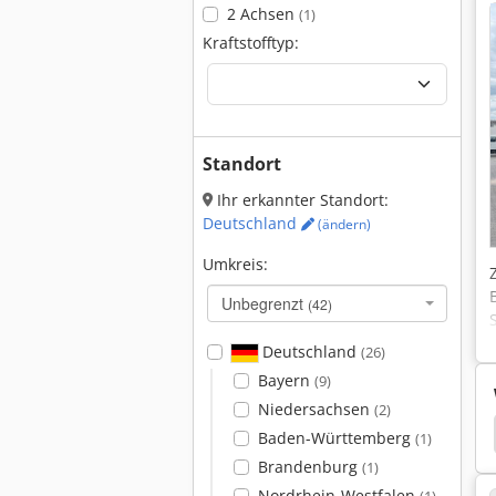
2 Achsen
(1)
Kraftstofftyp:
Standort
Ihr erkannter Standort:
Deutschland
(ändern)
Umkreis:
Unbegrenzt
(42)
Deutschland
(26)
Bayern
(9)
Niedersachsen
(2)
Rüttelplatte
Lumag Rüttelplatte
Neuson 1903
Baden-Württemberg
(1)
Brandenburg
(1)
Nordrhein-Westfalen