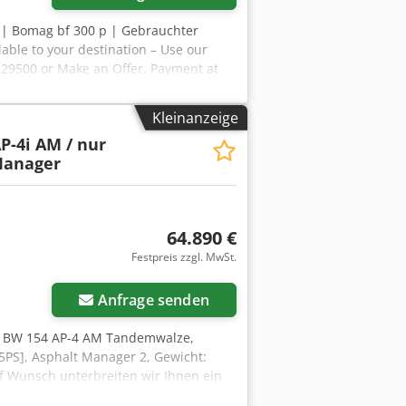
 | Bomag bf 300 p | Gebrauchter
lable to your destination – Use our
R 29500 or Make an Offer. Payment at
 Inspected by an independent expert 56
⚠️ 📌 Inspector's Comment:
Kleinanzeige
rend der Inspektion,
P-4i AM / nur
Kühlflüssigkeit niedrig, alle anderen
Manager
Ah Aeck 📄 Want to see the full
quippo" is commonly used when looking
s out: ✔ Thorough inspection by
ed ✔ Secure and flexible payment
64.890 €
ools and resources for all equipment
Festpreis zzgl. MwSt.
Anfrage senden
 BW 154 AP-4 AM Tandemwalze,
5PS], Asphalt Manager 2, Gewicht:
uf Wunsch unterbreiten wir Ihnen ein
rne., Weitere Informationen finden Sie