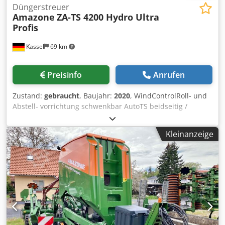
Düngerstreuer
Amazone
ZA-TS 4200 Hydro Ultra
Profis
Kassel
69 km
Preisinfo
Anrufen
Zustand:
gebraucht
, Baujahr:
2020
, WindControlRoll- und
Abstell- vorrichtung schwenkbar AutoTS beidseitig /
Rohrschutzbügel L Neigungssensor für Wiegesystem
FlowCheck EasyCheck-Matten, 16 / Stück Schmutzfänger L
Kleinanzeige
und Leitern Beleuchtung LED Abdeckrollplane L /
Streuschaufelsatz TS Cjdpferxr Uyjx Apnsrf