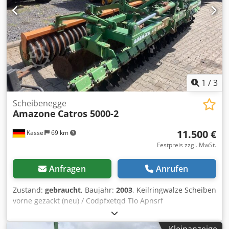
1
/
3
Scheibenegge
Amazone
Catros 5000-2
11.500 €
Kassel
69 km
Festpreis zzgl. MwSt.
Anfragen
Anrufen
Zustand:
gebraucht
, Baujahr:
2003
, Keilringwalze Scheiben
vorne gezackt (neu) / Codpfxetqd Tlo Apnsrf
Kleinanzeige