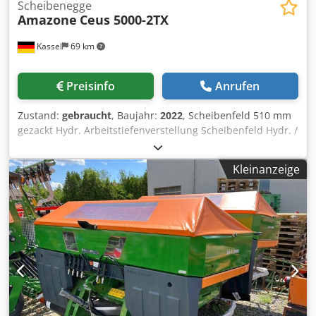
Scheibenegge
Amazone
Ceus 5000-2TX
Kassel
69 km
Preisinfo
Anrufen
Zustand:
gebraucht
, Baujahr:
2022
, Scheibenfeld 510 mm
gezackt Hydr. Arbeitstiefenverstellung Scheibenfeld Hydr. /
Arbeitstiefenverstellung der Einebnungseinheit C-Mix-
Ultra-Zinken für Ceus 50 / Hydr. Arbeitstiefenverstellung
Kleinanzeige
Zinkenfeld mit hydr. Deichsel HD SCHAR 80 mm / (14/K1)
Csdpfx Astz Tplspnerf