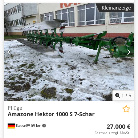
Kleinanzeige
1
/
5
Pflüge
Amazone
Hektor 1000 S 7-Schar
27.000 €
Kassel
69 km
Festpreis zzgl. MwSt.