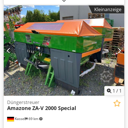
Einleitsystemverstellg. Profis-Wiegesystem Einbauteile f ZA
Kleinanzeige
Grundgeräte LED / Beleuchtung hinten Manuell Csdst A
Udgjpfx Apnorf
1
/
1
Düngerstreuer
Amazone
ZA-V 2000 Special
Kassel
69 km