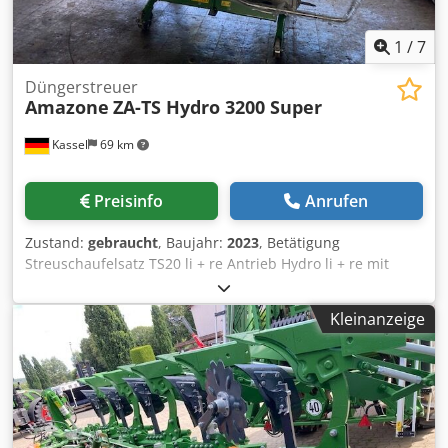
1
/
7
Düngerstreuer
Amazone
ZA-TS Hydro 3200 Super
Kassel
69 km
Preisinfo
Anrufen
Zustand:
gebraucht
, Baujahr:
2023
, Betätigung
Streuschaufelsatz TS20 li + re Antrieb Hydro li + re mit
Auto TS / und FlowControl Hauptscheibe li + re m AutoTS
Rohrschutzbügel Roll- u / Abstellvorrichtung schwenkbar
Kleinanzeige
Arbeitsbeleuchtung Neigungssensor f Wiegesystem / 16 St
EasyCheck- Crjdpfx Ast A Tzwepnsf