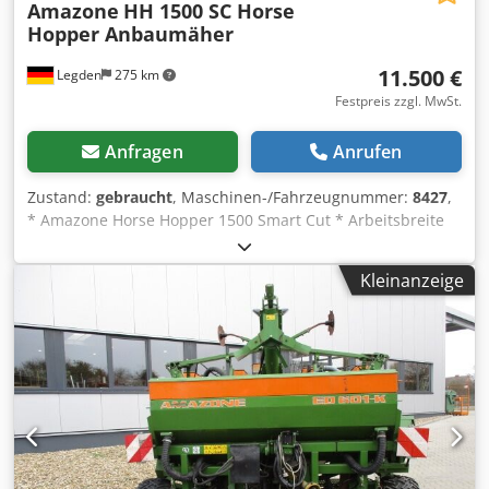
Amazone
HH 1500 SC Horse
Hopper Anbaumäher
11.500 €
Legden
275 km
Festpreis zzgl. MwSt.
Anfragen
Anrufen
Zustand:
gebraucht
, Maschinen-/Fahrzeugnummer:
8427
,
* Amazone Horse Hopper 1500 Smart Cut * Arbeitsbreite
1,50m * 1.500 l Fangkorbinhalt * Schlepper 3.Punkt
Aufhängung Csdpfxorhy H Rj Apnjrf * H60 Flügelmesser *
Kleinanzeige
Stützrollen * Mulchvorrichtung * Gelenkwelle mit Freilauf
* Fangkorb mit hydr. Bodenentleerung *
Rotationsgeschwindigkeit 2650 U/min. * Füllstandanzeige -
----Interne Fahrzeugnummer: 8427 WhatsApp-Support
verfügbar! Bei Fragen zum Fahrzeug oder für weitere Infos
schreiben Sie uns gerne bequem per WhatsApp Whatsapp
Whatsapp ----Irrtümer & Zwischenverkauf vorbehalten.