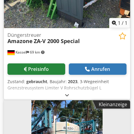
1
/
1
Düngerstreuer
Amazone
ZA-V 2000 Special
Kassel
69 km
Preisinfo
Anrufen
Zustand:
gebraucht
, Baujahr:
2023
, 3-Wegeeinheit
Grenzstreusystem Limiter V Rohrschutzbügel L
mechanische / Positionsanzeige Streuwerk ZA-V
Behälteraufsatz S 2000 Einbauteile für / ZA-Grundgeräte
Kleinanzeige
Gelenkwelle mit Reibkupplung Schmutzfänger L und
Leitern / LED-Beleuchtung nach hinte Crjdpfx Ajt
Dwibepnef