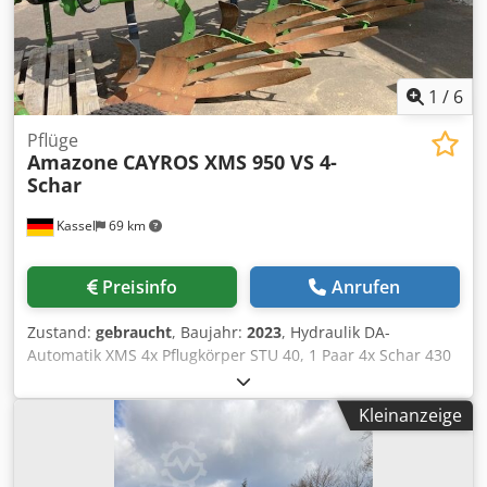
1
/
6
Pflüge
Amazone
CAYROS XMS 950 VS 4-
Schar
Kassel
69 km
Preisinfo
Anrufen
Zustand:
gebraucht
, Baujahr:
2023
, Hydraulik DA-
Automatik XMS 4x Pflugkörper STU 40, 1 Paar 4x Schar 430
HD, 1 / Paar Anlagenschoner, 1 Paar 4x Vorschäler M0
RH65-85 Scheibensech DM 500 zu / hydr. Steinauslösung
Kleinanzeige
schwer Pendelstützrad DM680 / Csdpfx Aotvf Rwjpnorf