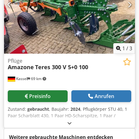
1
/
3
Pflüge
Amazone
Teres 300 V 5+0 100
Kassel
69 km
Preisinfo
Anrufen
Zustand:
gebraucht
, Baujahr:
2024
, Pflugkörper STU 40, 1
Paar Scharblatt 430, 1 Paar HD-Scharspitze, 1 Paar /
Vorschälerstiel f Rahmen- höhe 80 f hydr. Überlast-
sicherung Vorschäler M2, 1 / Paar Scheibensechhalter
Scheibensech D 500 gezackt Anlagenschoner, 1 Paar /
Weitere gebrauchte Maschinen entdecken