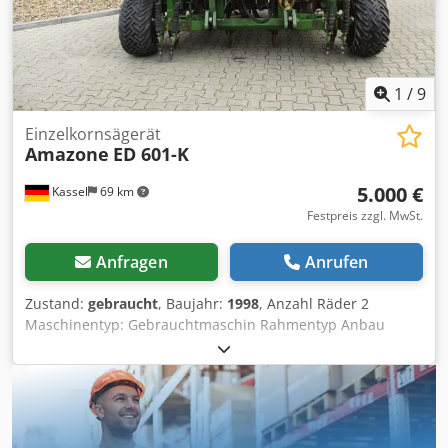
1
/
9
Einzelkornsägerät
Amazone
ED 601-K
5.000 €
Kassel
69 km
Festpreis zzgl. MwSt.
Anfragen
Anrufen
Zustand:
gebraucht
, Baujahr:
1998
, Anzahl Räder 2
Maschinentyp: Gebrauchtmaschin Rahmentyp Anbau
Düngeeinrichtung / Düngerschnecke / Cedpfor Ncfqex
Apnjrf