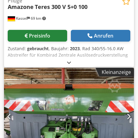
Pflüge
Amazone
Teres 300 V 5+0 100
Kassel
69 km
Preisinfo
Anrufen
Zustand:
gebraucht
, Baujahr:
2023
, Rad 340/55-16.0 AW
Abstreifer für Kombirad Zentrale Auslösedruckverstellung
/ Pflugkörper STU 40 Scharblatt 430 HD-Scharspitze
Scheibensech D 500 gezackt, 1 / gezackt Vorbereitung für
Kleinanzeige
die Beleuchtung / Crjdpfxst Eay Ej Apnjf