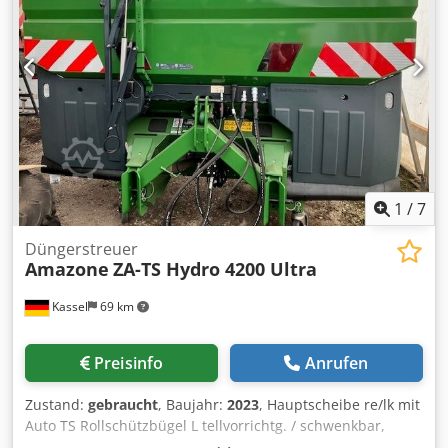
1
/
7
Düngerstreuer
Amazone
ZA-TS Hydro 4200 Ultra
Kassel
69 km
Preisinfo
Anrufen
Zustand:
gebraucht
, Baujahr:
2023
, Hauptscheibe re/lk mit
Auto TS Rollschützbügel L tellvorrichtg. / schwenkbar,
werkseitg mont. Neigungssensor f Wiegesystem elekt. /