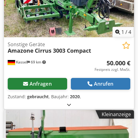
1
/
4
Sonstige Geräte
Amazone
Cirrus 3003 Compact
50.000 €
Kassel
69 km
Festpreis zzgl. MwSt.
Anfragen
Anrufen
Zustand:
gebraucht
, Baujahr:
2020
,
Kleinanzeige