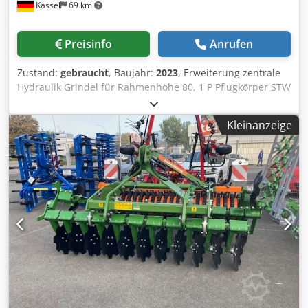
Kassel
69 km
Preisinfo
Anrufen
Zustand:
gebraucht
, Baujahr:
2023
, Erweiterung zentrale
Hydraulik Grindel für Rahmenhöhe 80, 1 P Pflugkörper STW
/ 35, 1 Paar Scharblatt 430, 1 Paar HD-Scharspitze, 1 Paar
Einlegeblech für STW / 35, 1 Paa Scheibensechhalter für
Kleinanzeige
Variopf Scheibensech D 500 gezackt und / gefedert, 1
Crjdpfxer Ucigs Apnjf