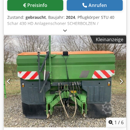
Preisinfo
Anrufen
Zustand:
gebraucht
, Baujahr:
2024
, Pflugkörper STU 40
Schar 430 HD Anlagenschoner SCHERBOLZEN /
Cedpfeuhnlmjx Apnorf
Kleinanzeige
1
/
6