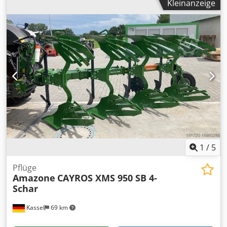
Kleinanzeige
1
/
5
Pflüge
Amazone
CAYROS XMS 950 SB 4-
Schar
Kassel
69 km