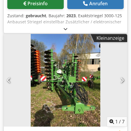
Preisinfo
Anrufen
Zustand:
gebraucht
, Baujahr:
2023
, Exaktstriegel 3000-125
Anbauset Striegel einstellbar Zusätzlicher / elektronischer
Spuranreißer 3000 AmaDrill 2 für Cataya Radarsensor /
international Analoger Arbeitsstellungssenso Elektr.
Kleinanzeige
Fahrgassenschaltung / Steuerventil und Hydraulik Fahrgas
Cjdpfxstgpggs Apnorf
1
/
7