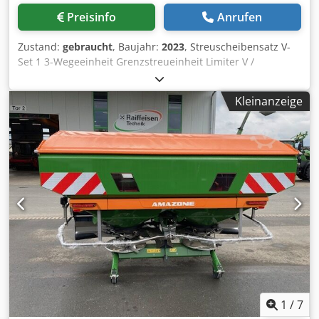
Preisinfo
Anrufen
Zustand:
gebraucht
, Baujahr:
2023
, Streuscheibensatz V-
Set 1 3-Wegeeinheit Grenzstreueinheit Limiter V /
Rohrschutzbügel S Rollvorrichtung steckbar Streuwerk ZA-
V Behälteraufsatz S / 2000 Gelenkwelle mit Reibkupplung
Kleinanzeige
Einbauteile f. ZA-Grundgeräte Schmutzfänger S / LED-
Beleuchtung Crjdpfx Ajt Dwh Repnsf
1
/
7