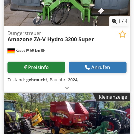
1
/
4
Düngerstreuer
Amazone
ZA-V Hydro 3200 Super
Kassel
69 km
Preisinfo
Anrufen
Zustand:
gebraucht
, Baujahr:
2024
,
Kleinanzeige