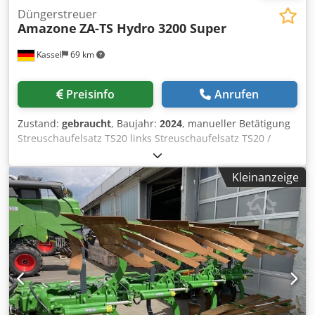
Düngerstreuer
Amazone
ZA-TS Hydro 3200 Super
Kassel
69 km
Preisinfo
Anrufen
Zustand:
gebraucht
, Baujahr:
2024
, manueller Betätigung
Streuschaufelsatz TS20 links Streuschaufelsatz TS20 /
rechts Antrieb Hydro links mit AutoTS und FlowControl
ProfiSPro Antrieb Hydro / recht mit AutoTS und FlowControl
Kleinanzeige
ProfiSPro Hauptscheibe links mit AutoTS / Hauptscheibe
rec Crsdpfx Apjtrdzwjnjf