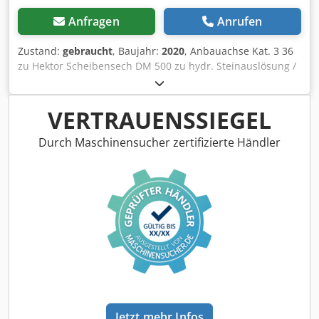
Anfragen
Anrufen
Zustand:
gebraucht
, Baujahr:
2020
, Anbauachse Kat. 3 36
zu Hektor Scheibensech DM 500 zu hydr. Steinauslösung /
schwer Vorschäler G1 einstellbar Beleuchtung Heck LED
Kenntlichmachung Vorn / Diebstahlsicherung
Typengenehmigung-EU 40km/h - Anhänge-Volldrehpflug -
VERTRAUENSSIEGEL
RH 82 / Erweiterbar Cedpfothk U Tjx Apnerf
Durch Maschinensucher zertifizierte Händler
Jetzt mehr Infos