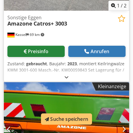
1
/
2
Sonstige Eggen
Amazone
Catros+ 3003
Kassel
69 km
Preisinfo
Anrufen
Zustand:
gebraucht
, Baujahr:
2023
, montiert Keilringwalze
KWM 3001-600 Masch.-Nr. KW00059843 Set Lagerung für /
Walze - Anbau-Kompaktscheibenegge - Scheibenträgerfeld
für Catros Hydraulische / Arbeitstiefen- verstellung LED-
Kleinanzeige
Beleuchtung für die Straße für starre Maschinen / Scheibe
Crsdpfx Apsr Ty N Eonof
Suche speichern