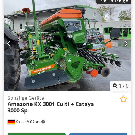
1
/
6
Sonstige Geräte
Amazone
KX 3001 Culti + Cataya
3000 Sp
Kassel
69 km