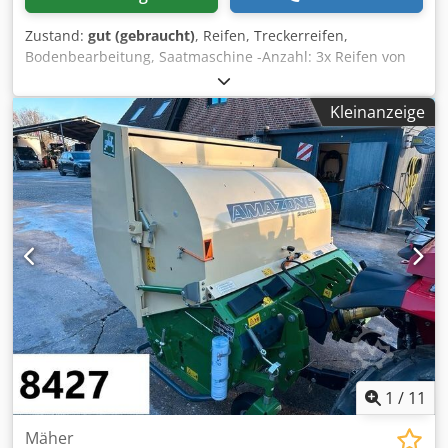
Zustand:
gut (gebraucht)
, Reifen, Treckerreifen,
Bodenbearbeitung, Saatmaschine -Anzahl: 3x Reifen von
einer Amazone Saatmaschine Crsdpfxob A E Ufs Apnof -
Reifengrösse -Nabe: Ø 40 mm -Abmessung: Ø 750 -
Kleinanzeige
Komplettpreis: für 3 Reifen -Gewicht: 51 kg/Stück
1
/
11
Mäher