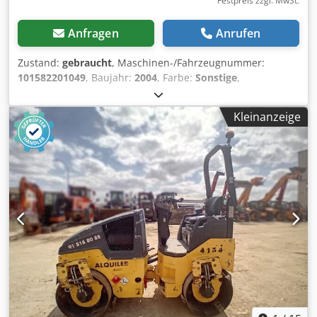
Festpreis zzgl. MwSt.
Anfragen
Anrufen
Zustand:
gebraucht
, Maschinen-/Fahrzeugnummer:
101582201049
, Baujahr:
2004
, Farbe:
Sonstige
,
Betriebsstunden:
4.350 h
, Maschinen zu verkaufen!
Stöbern Sie auf unserer Webseite und entdecken Sie eine
Kleinanzeige
Vielzahl sofort verfügbarer Maschinen. Wir haben mehr
Maschinen im Bestand, als online gelistet sind – rufen Sie
uns gerne jederzeit an oder schreiben Sie uns eine E-Mail.
Alle unsere Maschinen sind vollständig gewartet und auf
Zuverlässigkeit geprüft. Benötigen Sie Bilder? Kontaktieren
Sie uns, wir senden sie Ihnen umgehend zu. Csdozblb
Uopfx Aa Doha Wir beraten Sie gerne auf Niederländisch,
Englisch, Französisch, Deutsch, Spanisch und Russisch.
Entdecken Sie unser breites Angebot an zuverlässigen
Maschinen.