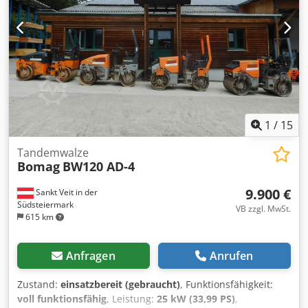
1
/
15
Tandemwalze
Bomag
BW120 AD-4
9.900 €
Sankt Veit in der
Südsteiermark
VB zzgl. MwSt.
615 km
Anfragen
Anrufen
Zustand:
einsatzbereit (gebraucht)
, Funktionsfähigkeit:
voll funktionsfähig
, Leistung:
25 kW (33,99 PS)
,