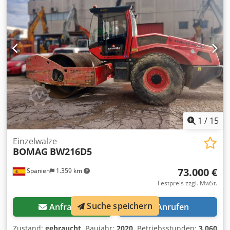
1
/
15
Einzelwalze
BOMAG
BW216D5
73.000 €
Spanien
1.359 km
Festpreis zzgl. MwSt.
Suche speichern
Anfragen
Anrufen
Zustand:
gebraucht
, Baujahr:
2020
, Betriebsstunden:
3.060