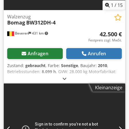
1
/
15
Walzenzug
Bomag
BW312DH-4
42.500 €
Beveren
431 km
Festpreis zzgl. MwSt.
Anfragen
Anrufen
Zustand:
gebraucht
, Farbe:
Sonstige
, Baujahr:
2010
,
Betriebsstunden:
8.099 h
, GVW: 28.000 kg Motorfabrikat:
Deutz CE-Kennzeichnung: ja Seriennummer:
101583141318 Chsdozblcrjpfx Aa Dea Maschinen zum
Kleinanzeige
Verkauf! Besuchen Sie unsere Webseite, um eine Vielzahl
sofort verfügbarer Maschinen zu entdecken. Wir bieten
mehr Optionen als online angezeigt, kontaktieren Sie uns
daher gerne jederzeit telefonisch oder per E-Mail. Alle
unsere Maschinen sind vollständig gewartet und auf
Zuverlässigkeit geprüft. Benötigen Sie Bilder? Senden Sie
uns eine Anfrage, und wir stellen sie Ihnen umgehend zur