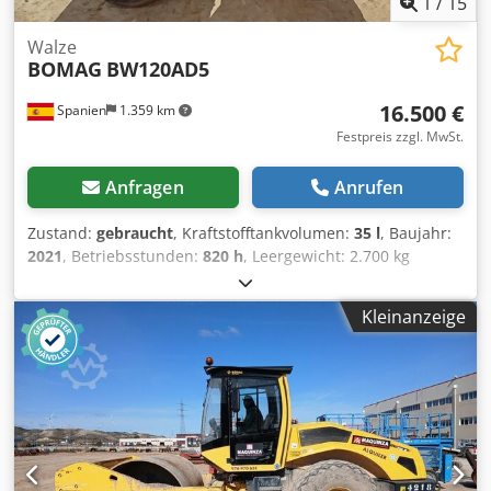
1
/
15
Walze
BOMAG
BW120AD5
16.500 €
Spanien
1.359 km
Festpreis zzgl. MwSt.
Anfragen
Anrufen
Zustand:
gebraucht
, Kraftstofftankvolumen:
35 l
, Baujahr:
2021
, Betriebsstunden:
820 h
, Leergewicht: 2.700 kg
Chodpfx Aaey Iz A As Doa Abmessungen (L x B x H): 253 x
127 x 257 cm
Kleinanzeige