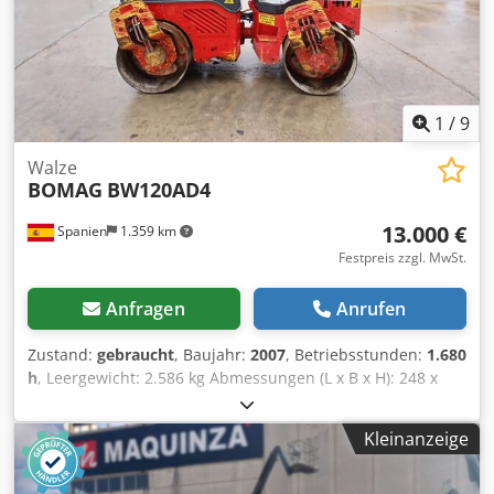
1
/
9
Walze
BOMAG
BW120AD4
13.000 €
Spanien
1.359 km
Festpreis zzgl. MwSt.
Anfragen
Anrufen
Zustand:
gebraucht
, Baujahr:
2007
, Betriebsstunden:
1.680
h
, Leergewicht: 2.586 kg Abmessungen (L x B x H): 248 x
128 x 180 cm Codpfx Aszb I Tmoa Dsha
Kleinanzeige