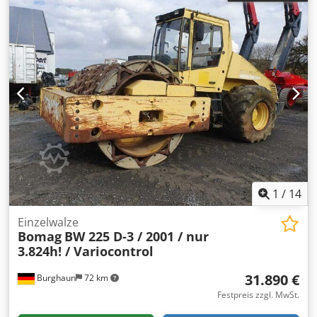
1
/
14
Einzelwalze
Bomag
BW 225 D-3 / 2001 / nur
3.824h! / Variocontrol
31.890 €
Burghaun
72 km
Festpreis zzgl. MwSt.