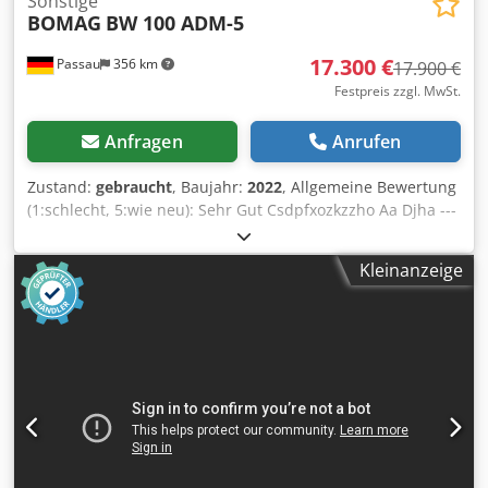
Sonstige
BOMAG
BW 100 ADM-5
17.300 €
Passau
356 km
17.900 €
Festpreis zzgl. MwSt.
Anfragen
Anrufen
Zustand:
gebraucht
, Baujahr:
2022
, Allgemeine Bewertung
(1:schlecht, 5:wie neu): Sehr Gut Csdpfxozkzzho Aa Djha ---
- UVV Neu!
Kleinanzeige