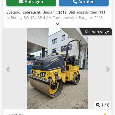
Anfragen
Anrufen
Zustand:
gebraucht
, Baujahr:
2018
, Betriebsstunden:
731
h
, Bomag BW 154 AP-4 AM Tandemwalze, Baujahr: 2018,
Betriebsstunden: nur 731h, Motor: Kubota[55,4kW/75PS],
Asphalt Manager 2, Gewicht: 7.300kg, Glattbandbandage,
Kleinanzeige
guter Zustand, sofort Einsatzbereit, Auf Wunsch
unterbreiten wir Ihnen ein Leasing- oder
Finanzierungsangebot, Herr Mihm(Tel. betreut Sie gerne.,
Weitere Informationen finden Sie auf unserer Homepage.,
Irrtümer und Zwischenverkauf vorbehalten! englisch:,
Csdpfx Aajzq Tzyo Dsha Bomag BW 154 AP-4 AM tandem
roller, Year of manufacture: 2018, Operating hours: only
731h, Engine: Kubota [55.4 kW/75 PS], Asphalt Manager 2,
Weight: 7.300 kg, Smooth-surface drum, good condition,
ready for immediate use, Upon request, we will provide
you with a leasing or financing offer; Mr. Mihm (Tel. will be
happy to assist you. Further information can be found on
our website. Subject to errors and prior sale! - = Weitere
Informationen = Wenden Sie sich an Tobias Ebert, um
1
/
8
weitere Informationen zu erhalten.