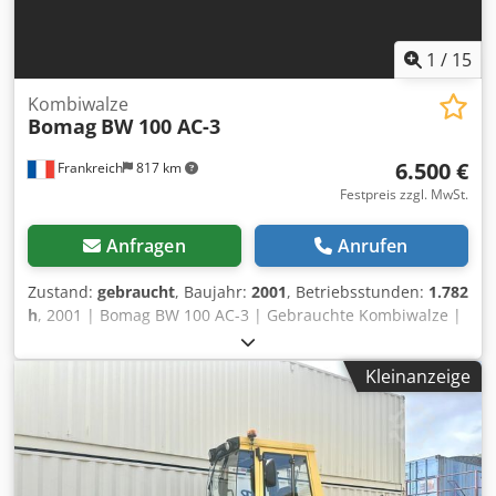
1
/
15
Kombiwalze
Bomag
BW 100 AC-3
6.500 €
Frankreich
817 km
Festpreis zzgl. MwSt.
Anfragen
Anrufen
Zustand:
gebraucht
, Baujahr:
2001
, Betriebsstunden:
1.782
h
, 2001 | Bomag BW 100 AC-3 | Gebrauchte Kombiwalze |
1782 hours 📍Location: Frankreich 🚛 Delivery available to
your destination – Use our shipping calculator to estimate
Kleinanzeige
transport costs! 💰 Buy Now for EUR 6500 or Make an Offer.
Chjdpfxozcp Sgo Aa Dsa Payment at delivery available for
an affordable fee (subject to approval)* 👷‍♂️ Inspected by an
independent expert 41 Inspektionspunkte 36 genehmigt ✅
5 unvollkommene ℹ️ 0 Ausgaben ⚠️ 📌 Inspector's Comment: