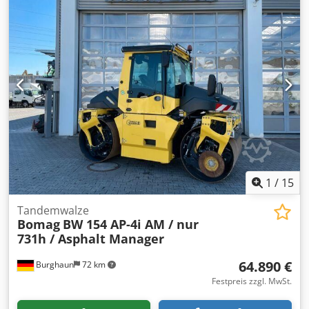
verfügbarer Maschinen. Wir haben mehr Optionen als
online gelistet – rufen Sie uns gerne an oder schreiben Sie
uns jederzeit eine E-Mail. Alle unsere Maschinen sind
vollständig gewartet und auf Zuverlässigkeit geprüft.
Benötigen Sie Bilder? Kontaktieren Sie uns einfach, wir
senden sie Ihnen umgehend zu. Chjdey R Uwrepfx Aa Dja
Wir unterstützen Sie auf Niederländisch, Englisch,
Französisch, Deutsch, Spanisch und Russisch. Entdecken
Sie unser umfangreiches Angebot zuverlässiger
Maschinen.
1
/
15
Tandemwalze
Bomag
BW 154 AP-4i AM / nur
731h / Asphalt Manager
64.890 €
Burghaun
72 km
Festpreis zzgl. MwSt.