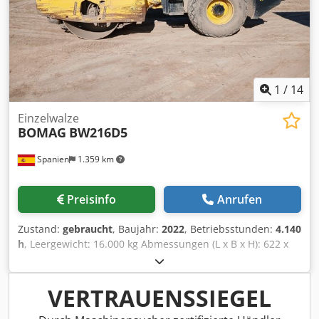
1
/
14
Einzelwalze
BOMAG
BW216D5
Spanien
1.359 km
Preisinfo
Anrufen
Zustand:
gebraucht
, Baujahr:
2022
, Betriebsstunden:
4.140
h
, Leergewicht: 16.000 kg Abmessungen (L x B x H): 622 x
230 x 299 cm Cedpezi Eb Njfx Aa Djha
VERTRAUENSSIEGEL