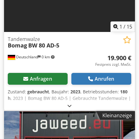
1
/
15
Tandemwalze
Bomag
BW 80 AD-5
19.900 €
Deutschland
0 km
Festpreis zzgl. MwSt.
Anfragen
Anrufen
Zustand:
gebraucht
, Baujahr:
2023
, Betriebsstunden:
180
h
, 2023 | Bomag BW 80 AD-5 | Gebrauchte Tandemwalze |
180 hours 📍Location: Deutschland 🚛 Delivery available to
your destination – Use our shipping calculator to estimate
Kleinanzeige
transport costs! Chodpfxsydr Awj Aa Dsa 💰 Buy Now for
EUR 19900 or Make an Offer. Payment at delivery available
for an affordable fee (subject to approval)* 👷‍♂️ Inspected by
an independent expert 41 Inspektionspunkte 41