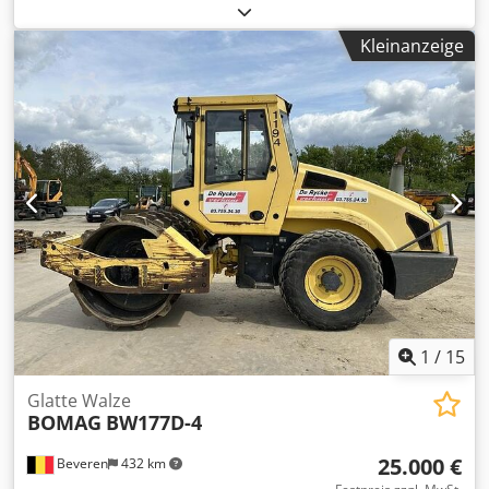
Leergewicht:
2.800 kg
, Baujahr:
2007
, Betriebsstunden:
2.950 h
, BOMAG BW120AD-4 BJ. 2007 lt. Zähler 2.950
Kleinanzeige
Stunden 25,2 KW Kubota 2.800 KG Verkaufspreis: 9.900,--
netto BOMAG BW100AD-4 BJ. 2005 Csdpszc Iyvofx Aa Dsha
lt. Zähler 6.594 Stunden 25,2 KW Kubota 2.600 KG
Verkaufspreis: 8.800,-- netto Hamm HD 10 Bj. 2006 lt.
Zähler 4.356 Stunden 20,1 KW Deutz 2.450 KG
Verkaufspreis: 8.800,-- netto Hamm HD 10 Bj. 2006 lt.
Zähler 7.771 Stunden 20,1 KW Deutz 2.450 KG
Verkaufspreis: 8.800,-- netto Auch günstige Zustellung
möglich!
1
/
15
Glatte Walze
BOMAG
BW177D-4
25.000 €
Beveren
432 km