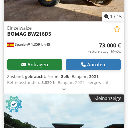
1
/
15
Einzelwalze
BOMAG
BW216D5
73.000 €
Spanien
1.359 km
Festpreis zzgl. MwSt.
Anfragen
Anrufen
Zustand:
gebraucht
, Farbe:
Gelb
, Baujahr:
2021
,
Betriebsstunden:
3.820 h
, Baujahr: 2021 Leergewicht:
16.000 kg Abmessungen (L x B x H): 622 x 230 x 299 cm
Chodpfox Sqhiox Aa Dja Motortyp: Deutz DEUTZ TCD4.1 L-4
Kleinanzeige