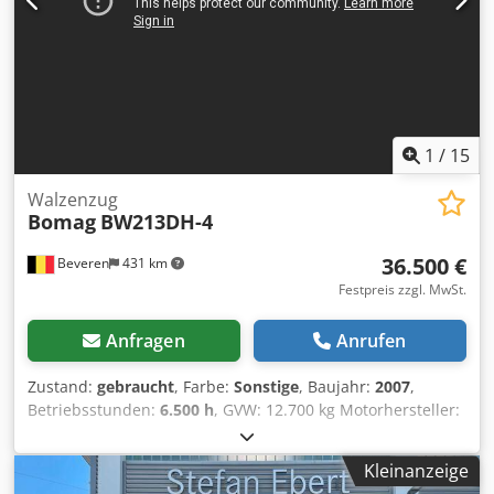
Verfügung. Wir beraten Sie gerne auf Niederländisch,
Englisch, Französisch, Deutsch, Spanisch und Russisch.
Entdecken Sie unser umfangreiches Sortiment an
zuverlässigen Maschinen.
1
/
15
Walzenzug
Bomag
BW213DH-4
36.500 €
Beveren
431 km
Festpreis zzgl. MwSt.
Anfragen
Anrufen
Zustand:
gebraucht
, Farbe:
Sonstige
, Baujahr:
2007
,
Betriebsstunden:
6.500 h
, GVW: 12.700 kg Motorhersteller:
Deutz CE-Kennzeichnung: ja Seriennummer:
101582511260 Maschinen zu verkaufen! Besuchen Sie
Kleinanzeige
unsere Website und entdecken Sie eine Vielzahl sofort