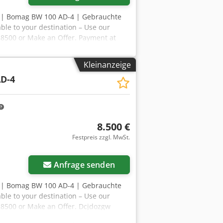
7 | Bomag BW 100 AD-4 | Gebrauchte
ble to your destination – Use our
R 8500 or Make an Offer. Payment at
 Inspected by an independent expert
vollkommene ℹ️ 0 Ausgaben ⚠️ 📌
Kleinanzeige
e ausgetauscht, daher sind die 200
D-4
berichten. 📄 Want to see the full
quippo" is commonly used when looking
s out: ✔ Thorough inspection by
ed ✔ Secure and flexible payment
ools and resources for all equipment
8.500 €
Festpreis zzgl. MwSt.
Anfrage senden
7 | Bomag BW 100 AD-4 | Gebrauchte
ble to your destination – Use our
R 8500 or Make an Offer. Dcjdozgw
ject to approval)* 👷‍♂️ Inspected by