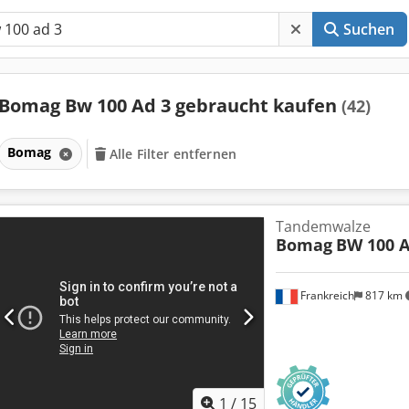
Suchen
Bomag Bw 100 Ad 3 gebraucht kaufen
(42)
Bomag
Alle Filter entfernen
Tandemwalze
Bomag
BW 100 A
Frankreich
817 km
1
/
15