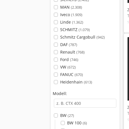
MAN
(2.308)
Iveco
(1.909)
Linde
(1.362)
SCHMITZ
(1.079)
Schmitz Cargobull
(942)
DAF
(787)
Renault
(768)
Ford
(746)
VW
(672)
FANUC
(670)
Heidenhain
(613)
Modell:
BW
(27)
BW 100
(6)