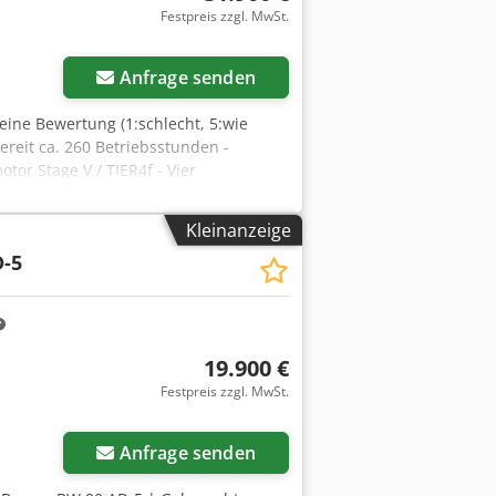
Festpreis zzgl. MwSt.
Anfrage senden
eine Bewertung (1:schlecht, 5:wie
ereit ca. 260 Betriebsstunden -
tor Stage V / TIER4f - Vier
ationsantrieb - 2 Abstreifer je
ntervallschaltung -
Kleinanzeige
ndenzähler - Wasserstandsanzeige -
-5
stellbarer Fahrersitz -
beleuchtung vorne/hinten -
material - Verzurrösen verzinkt -
19.900 €
Festpreis zzgl. MwSt.
Anfrage senden