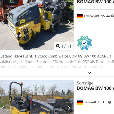
BOMAG
BW 100 
Tettnang
395 km
1
/
11
Zustand:
gebraucht
, 1 Stück Kombiwalze BOMAG BW 100 ACM-5 all
Auktionsobjekt finden Sie unter "Dokumente" als PDF als Download!
und Besichtigung Zustand: gebraucht Dcodpfx Aozqaycombjk
Sonstige
BOMAG
BW 100 
Passau
356 km