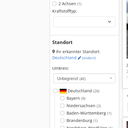
2 Achsen
(1)
Kraftstofftyp:
Standort
Ihr erkannter Standort:
Deutschland
(ändern)
Umkreis:
Unbegrenzt
(42)
Deutschland
(26)
Bayern
(9)
Niedersachsen
(2)
ze
Hamm 3520
Hamm 3518
Hamm 3414
Baden-Württemberg
(1)
Brandenburg
(1)
Nordrhein-Westfalen