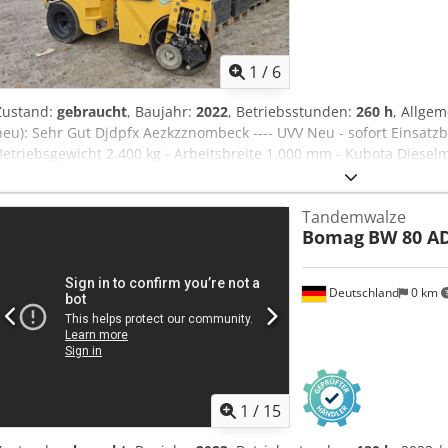
1
/
6
Zustand:
gebraucht
, Baujahr:
2022
, Betriebsstunden:
260 h
, Allgem
neu): Sehr Gut Djdpfx Aezkzznombeck ---- UVV Neu - sofort Einsatzb
Betriebsgewicht 2.400 kg - Arbeitsbreite 1.000 mm - Kubota Dieselmo
Gummiräder mit Glattprofil hinten - Hydrostatischer Fahre- und Vibr
Bandage federvorgespannt und abklappbar - Druckberieselung mit I
Tandemwalze
Multifunktionsfahrhebel - Multifunktionsanzeige inkl. Betriebsstu
Bomag
BW 80 AD
NOT-AUS - Intelligent Vibration Control - integeriertes Staufach - ein
Sitzkontaktschalter - Vandalismusschutz - 12 V Steckdose - Arbeits
Rückfahrwarneinrichtung - abschließbarer Motorhaube aus Komposit
Deutschland
0 km
Einpunktaufhängung
1
/
15