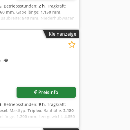
5
, Betriebsstunden:
2 h
, Tragkraft:
160 mm
, Gabellänge:
1.150 mm
,
, Baubreite:
540 mm
, Niederhubwagen
jzrildox Ak Uerf Zustand: Neugerät
vorne Zustand: 80 - 100% Bereifung
Kleinanzeige
lt: 24V Batterie Ah: 20Ah Batterie Typ:
 Zertifikat, Lithium-Ionen
km
Preisinfo
5
, Betriebsstunden:
9 h
, Tragkraft:
esel
, Masttyp:
Triplex
, Bauhöhe:
2.180
bellänge:
1.200 mm
, Leergewicht:
4.850
 mm
, Dieselstapler Lastschwerpunkt:
triebe: Wandler Geschw. Klasse: 20