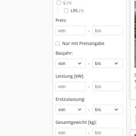
L
(1)
L95
(1)
Preis:
-
Nur mit Preisangabe
Baujahr:
-
Leistung [kW]:
-
Erstzulassung:
-
stapler
Treibgasstapler
Frontstapler Schaufel
Gesamtgewicht [kg]:
-