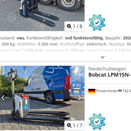
Arbeitsscheinwerfer vorn, Vollkabine, Vollfreihub, CE Zertifikat, I
Scheibenwischer,
1
/
8
Zustand:
neu
, Funktionsfähigkeit:
voll funktionsfähig
, Baujahr:
202
1.200 kg
, Hubhöhe:
3.200 mm
, Kraftstofftyp:
elektrisch
, Masttyp:
D
Gabellänge:
1.150 mm
, Leergewicht:
585 kg
, Gesamtlänge:
1.710 
mm
, Hochhubwagen Lastschwerpunkt: 600 Cjdpfx Akjy Uz Sqj Uerf 
mm Masttyp: Duplex Zustand: Neugerät Zustand Technisch: Neu Be
Niederhubwagen
Bereifung vorne Zustand: 80 - 100% Bereifung hinten Typ: Polyuret
Bobcat
LPM15N-
100% Batterie Volt: 24V Batterie Ah: 60Ah Batterie Typ: Lithium-Ione
Zustand: 80 - 100% CE Zertifikat, Lithium -Ionen Wartungsfrei Batter
Friedrichsdorf
162 
1
/
7