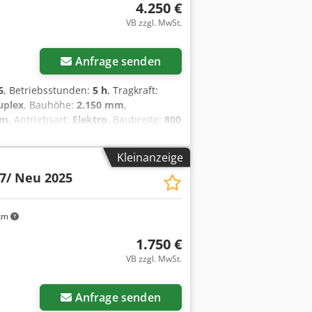
nnenspiegel, Rundumleuchte,
4.250 €
VB zzgl. MwSt.
Anfrage senden
6
, Betriebsstunden:
5 h
, Tragkraft:
uplex
, Bauhöhe:
2.150 mm
,
mm
, Antriebsart:
Elektro
, Baubreite:
800
Gabelbreite: 180 mm Gabeldicke: 60
reifung vorne Typ: Polyurethan
Kleinanzeige
han Bereifung hinten Zustand: 80 -
7/ Neu 2025
n Batterie Baujahr: 2026 Batterie
ie 24 V
km
1.750 €
VB zzgl. MwSt.
Anfrage senden