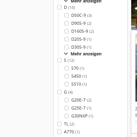
Mehr anzeigen
D
(15)
D50C-9
(3)
D90S-9
(2)
D160S-9
(2)
D20S-9
(1)
D30S-9
(1)
Mehr anzeigen
S
(12)
S70
(1)
S450
(1)
S510
(1)
G
(4)
G20E-7
(2)
G25E-7
(1)
G30NXP
(1)
TL
(2)
A770
(1)