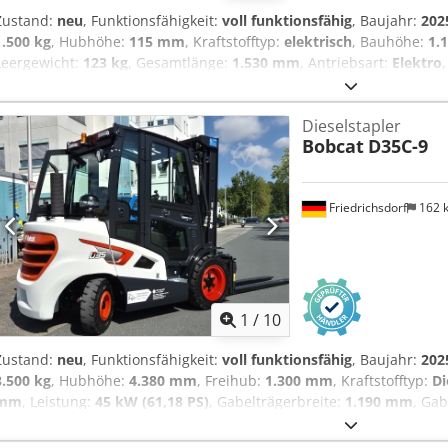
Zustand:
neu
, Funktionsfähigkeit:
voll funktionsfähig
, Baujahr:
202
1.500 kg
, Hubhöhe:
115 mm
, Kraftstofftyp:
elektrisch
, Bauhöhe:
1.
Leergewicht:
123 kg
, Gesamtlänge:
1.530 mm
, Antriebsart:
Elektro
Lastschwerpunkt: 600 Gabelbreite: 160 mm Gabeldicke: 47 mm Cjdpf
Zustand Technisch: Neu Bereifung vorne Typ: Vulkollan Bereifung 
Dieselstapler
hinten Typ: Vulkollan Bereifung hinten Zustand: 60 - 80% Batterie Vo
Bobcat
D35C-9
Lithium-Ionen Batterie Baujahr: 2024 Batterie Zustand: 80 - 100% CE
Wartungsfreie Batterie 24 V
Friedrichsdorf
162 
1
/
10
Zustand:
neu
, Funktionsfähigkeit:
voll funktionsfähig
, Baujahr:
202
3.500 kg
, Hubhöhe:
4.380 mm
, Freihub:
1.300 mm
, Kraftstofftyp:
Di
mm
, Leistung:
45 kW (61,18 PS)
, Gabelträgerbreite:
1.190 mm
, Ga
kg
, Gesamtlänge:
2.779 mm
, Antriebsart:
Diesel
, Baubreite:
1.290
500 ISO Klasse: ISO Klasse 3 = 2.500 - 4.999 kg Masttyp: Triplex Ge