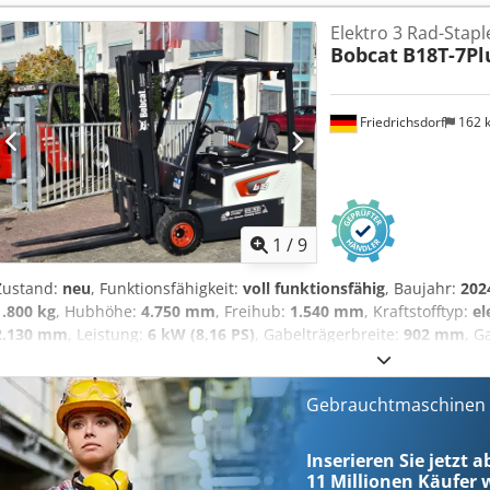
500 ISO Klasse: ISO Klasse 3 = 2.500 - 4.999 kg Masttyp: Triplex Ge
Elektro 3 Rad-Stapl
Zustand: Neugerät Zustand Technisch: Neu Bereifung vorne Typ: Su
Bobcat
B18T-7Pl
9 x15 Bereifung vorne Zustand: 80 - 100% Bereifung hinten Typ: Sup
Bereifung hinten Grösse: 6.50x10 Bereifung hinten Zustand: 80 - 100%
Arbeitsscheinwerfer hinten, Arbeitsscheinwerfer vorn, Lastschutzgit
Friedrichsdorf
162 
Zertifikat, Innenspiegel, Außenspiegel, Rundumleuchte, Scheibenw
1
/
9
Zustand:
neu
, Funktionsfähigkeit:
voll funktionsfähig
, Baujahr:
202
1.800 kg
, Hubhöhe:
4.750 mm
, Freihub:
1.540 mm
, Kraftstofftyp:
el
2.130 mm
, Leistung:
6 kW (8,16 PS)
, Gabelträgerbreite:
902 mm
, G
3.250 kg
, Gesamtlänge:
1.991 mm
, Antriebsart:
Elektro
, Baubreite:
Lastschwerpunkt: 500 Gabelbreite: 100 mm Gabeldicke: 35 mm ISO Kl
Masttyp: Triplex Geschw. Klasse: 15 Zustand: Neugerät Zustand Te
Gebrauchtmaschinen s
Superelastik Bereifung vorne Grösse: 18x7-8 Bereifung vorne Zusta
Superelastik Bereifung hinten Grösse: 15x4-5-8 Bereifung hinten Zus
Inserieren Sie jetzt a
Ah: 625Ah Batterie Hersteller: Midac Batterie Typ: PzS Batterie Bau
11 Millionen
Käufer w