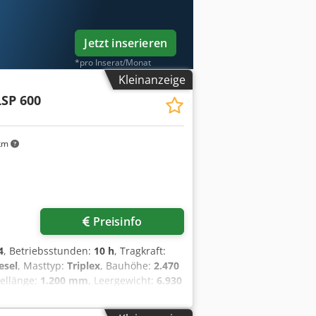
cheinwerfer hinten, Arbeitsscheinwerfer
Jetzt inserieren
*pro Inserat/Monat
Kleinanzeige
LSP 600
km
Preisinfo
4
, Betriebsstunden:
10 h
, Tragkraft:
esel
, Masttyp:
Triplex
, Bauhöhe:
2.470
bellänge:
1.200 mm
, Leergewicht:
6.930
 mm
, Dieselstapler Lastschwerpunkt:
 = 5.000 - 10.000 kg Masttyp: Triplex