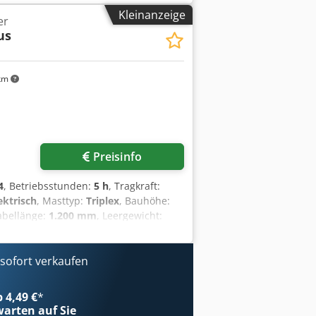
triebe: Wandler Geschw. Klasse: 20
Kleinanzeige
er
perelastik Bereifung vorne Grösse: 28-
us
erelastik Cedpfx Akjy U R Dce Usrf
 Seitenschieber, 3. Ventil, 4. Ventil,
ter, Vollkabine, Vollfreihub, CE
km
ischer,
Preisinfo
4
, Betriebsstunden:
5 h
, Tragkraft:
ektrisch
, Masttyp:
Triplex
, Bauhöhe:
abellänge:
1.200 mm
, Leergewicht:
1.090 mm
, Elektro 3 Rad-Stapler
asse: ISO Klasse 2 = 1.000 - 2.500 kg
chnisch: Neu Bereifung vorne Typ:
ofort verkaufen
nd: Neu Bereifung hinten Typ:
tand: Neu Batterie Volt: 48V Batterie
b 4,49 €
*
jahr: 2024 Cedjw N Tp Nspfx Ak Uerf
arten auf Sie