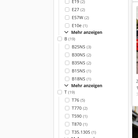
E19
(2)
E27
(2)
E57W
(2)
E10e
(1)
Mehr anzeigen
B
(19)
B25NS
(3)
B30NS
(2)
B35NS
(2)
B15NS
(1)
B18NS
(1)
Mehr anzeigen
T
(19)
T76
(5)
T770
(2)
T590
(1)
T870
(1)
T35.130S
(1)