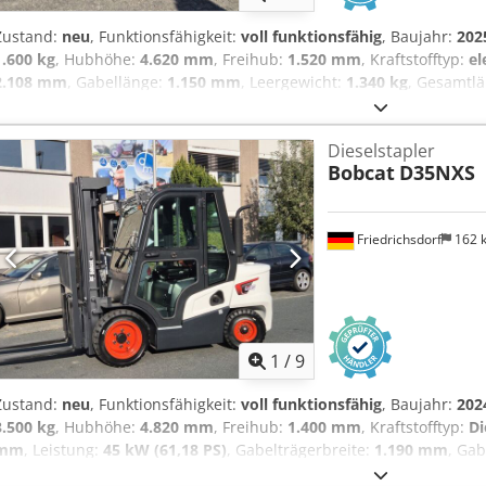
Zustand:
neu
, Funktionsfähigkeit:
voll funktionsfähig
, Baujahr:
202
1.600 kg
, Hubhöhe:
4.620 mm
, Freihub:
1.520 mm
, Kraftstofftyp:
el
2.108 mm
, Gabellänge:
1.150 mm
, Leergewicht:
1.340 kg
, Gesamtl
Baubreite:
820 mm
, Hochhubwagen Lastschwerpunkt: 600 Gabelbrei
Neugerät Zustand Technisch: Neu Bereifung vorne Typ: Polyuretha
Dieselstapler
Bereifung hinten Typ: Polyurethan Bereifung hinten Zustand: 80 - 10
Bobcat
D35NXS
150Ah Batterie Typ: Lithium-Ionen Batterie Baujahr: 2025 Crodjwi Ac
100% Initialhub, Vollfreihub, CE Zertifikat, Wartungsfreie Lithium- I
Friedrichsdorf
162 
1
/
9
Zustand:
neu
, Funktionsfähigkeit:
voll funktionsfähig
, Baujahr:
202
3.500 kg
, Hubhöhe:
4.820 mm
, Freihub:
1.400 mm
, Kraftstofftyp:
Di
mm
, Leistung:
45 kW (61,18 PS)
, Gabelträgerbreite:
1.190 mm
, Ga
kg
, Gesamtlänge:
2.750 mm
, Antriebsart:
Diesel
, Baubreite:
1.290