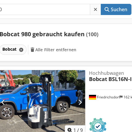
Suchen
Bobcat 980 gebraucht kaufen
(100)
Bobcat
Alle Filter entfernen
Hochhubwagen
Bobcat
BSL16N-I
Friedrichsdorf
162 
1
/
9