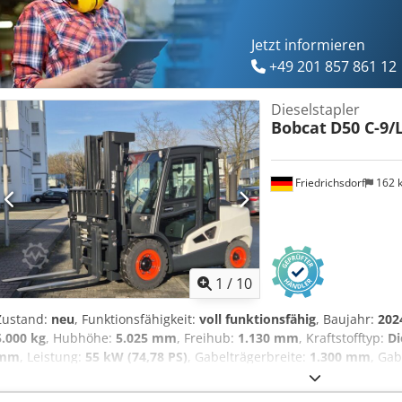
Batterie Zustand: Neu Seitenschieber, 3. Ventil, 4. Ventil, Arbeitss
vorn, Vollfreihub, CE Zertifikat, Innenspiegel, Rundumleuchte,
Jetzt informieren
+49 201 857 861 12
Dieselstapler
Bobcat
D50 C-9/
Friedrichsdorf
162 
1
/
10
Zustand:
neu
, Funktionsfähigkeit:
voll funktionsfähig
, Baujahr:
202
5.000 kg
, Hubhöhe:
5.025 mm
, Freihub:
1.130 mm
, Kraftstofftyp:
Di
mm
, Leistung:
55 kW (74,78 PS)
, Gabelträgerbreite:
1.300 mm
, Ga
kg
, Gesamtlänge:
3.300 mm
, Antriebsart:
Diesel
, Baubreite:
1.455
600 Gabelbreite: 150 mm Gabeldicke: 60 mm ISO Klasse: ISO Klasse 4