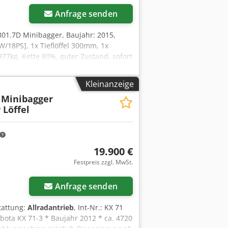
Anfrage senden
301.7D Minibagger, Baujahr: 2015,
/18PS], 1x Tieflöffel 300mm, 1x
77kg, Kette 80%, guter Zustand, sofort
er Finanzierungsangebot., Herr Mihm
erer Homepage., Irrtümer und
Kleinanzeige
 excavator, Year of manufacture: 2015,
 Minibagger
W/18 hp], 1x backhoe bucket 300 mm, 1x
 Löffel
77 kg, tracks 80%, good condition,
leasing or financing offer., Mr. Mihm
 on our website., Subject to errors and
sen Antrieb: Raupe Wenden Sie sich an
19.900 €
Festpreis zzgl. MwSt.
Anfrage senden
tattung:
Allradantrieb
, Int-Nr.: KX 71
bota KX 71-3 * Baujahr 2012 * ca. 4720