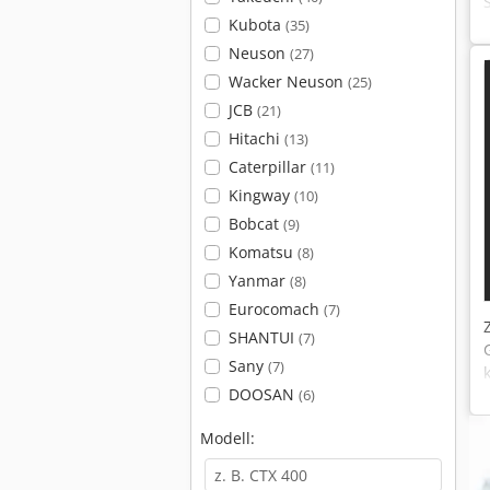
Kubota
(35)
Neuson
(27)
Wacker Neuson
(25)
JCB
(21)
Hitachi
(13)
Caterpillar
(11)
Kingway
(10)
Bobcat
(9)
Komatsu
(8)
Yanmar
(8)
Eurocomach
(7)
SHANTUI
(7)
Sany
(7)
DOOSAN
(6)
Modell: