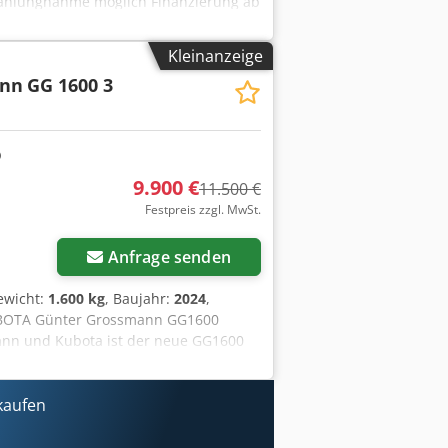
nzahlungnahme möglich Finanzierung ab
ieser Anzeige sind unverbindliche
 Der Verkäufer übernimmt keine
Kleinanzeige
tattungen sind gesondert zu prüfen.
ann
GG 1600 3
 gesamten Bundesgebiet auf Anfrage
 Ahozr Awmetsrf Freitag von 9:00Uhr-
9.900 €
11.500 €
Festpreis zzgl. MwSt.
Anfrage senden
ewicht:
1.600 kg
, Baujahr:
2024
,
BOTA Günter Grossmann GG1600
nn und Kubota ist der neue GG1600
ni-Raupenbagger GG1600, KUBOTA-
e Qualität. Standard-Ausrüstung
erworben werden. Das Modell GG1600
kaufen
Elektro- und Hydraulikunternehmen. Wir
f der Grundlage solider europäischer