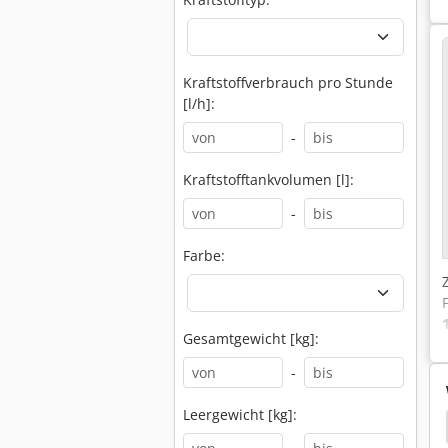
Kraftstoffverbrauch pro Stunde
[l/h]:
-
Kraftstofftankvolumen [l]:
-
Farbe:
Gesamtgewicht [kg]:
-
Leergewicht [kg]:
Kubota Bx 1870
Kubota Bx 1800
Kubota