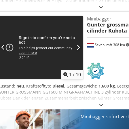
Stunden * Schnellwechsler * hydr-Grabenräumer * 2x Tieflöffel I
3,99% Irrtümer und Zwischenverkauf vorbehalten! Die Angaben in d
Beschreibungen und dienen nicht als zugesicherte Eigenschaften.
Minibagger
Haftung für Tipp- und Datenübermittlungsfehler. Aufgeführte Auss
Gunter grossm
Alle Angaben in den Inseraten sind unverbindlich! Anlieferung im
cilinder Kubota
Öffnungszeiten : Montag bis Donnerstag von 9:00-17:00 Uhr Cjdpfx
14:00Uhr und nach Vereinbarung!!!
Sevenum
308 km
1
/
10
Zustand:
neu
, Kraftstofftyp:
Diesel
, Gesamtgewicht:
1.600 kg
, Leerg
GÜNTER GROSSMANN GG1600 MINI GRAAFMACHINE 3 Zylinder KU
kubota Dank der engen Zusammenarbeit zwischen Günter Grossma
Bagger entstanden. Günter Grossmann GG1600 Raupenbagger. Mi
Motor, KDK-Hydraulikpumpe, VS EATON-Kompressormotor. Sehr gut
Baggerlöffel 400mm Zusätzliches Zubehör für die Maschine kann 
Minibagger sofort ver
ist eine hervorragende Maschine für die anspruchsvollsten Bau-, 
garantieren einen Service nach der Garantiezeit. Der Bagger ist au