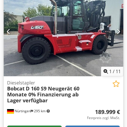
003130 Batteriedaten: 24 V, 60 Ah Dcodeyv S Rmspfx Amrsk
1
/
11
Dieselstapler
Bobcat
D 160 S9 Neugerät 60
Monate 0% Finanzierung ab
Lager verfügbar
189.999 €
Nürtingen
295 km
Festpreis zzgl. MwSt.