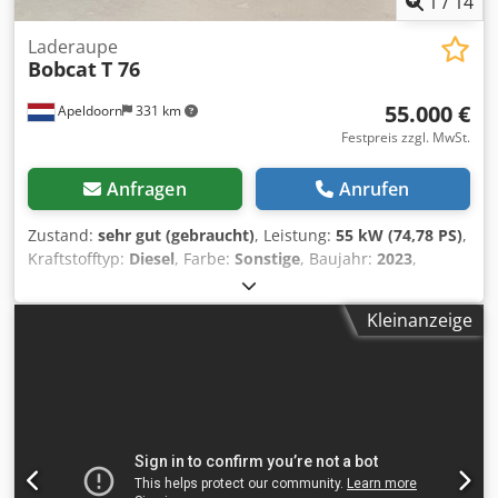
1
/
14
Laderaupe
Bobcat
T 76
55.000 €
Apeldoorn
331 km
Festpreis zzgl. MwSt.
Anfragen
Anrufen
Zustand:
sehr gut (gebraucht)
, Leistung:
55 kW (74,78 PS)
,
Kraftstofftyp:
Diesel
, Farbe:
Sonstige
, Baujahr:
2023
,
Betriebsstunden:
1.585 h
, Ausstattung:
Klimaanlage
,
Leergewicht: 4.898 kg Abmessungen (L x B x H): 395 x 220 x
Kleinanzeige
208 cm Lenkung: Bock Motormarke: Bobcat CE-
Kennzeichnung: ja Technischer Zustand: sehr gut
Optischer Zustand: sehr gut = Weitere Optionen und
Zubehör = - 3. Hydr. Schaltkreis - Hoher Durchfluss -
Letzter Kompensator = Anmerkungen = Antriebsstrang
Stufe (Tier): Stage V / Tier IV final Dodpfx Aoy D D Slomrjck
2-Fahrstufen, Ride control, Klimaanlage, Rückfahrkamera,
luftgefederter Sitz, Joystick-Steuerung