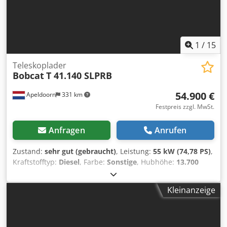
Geschwindigkeiten = Anmerkungen = Antriebsstrang Stufe
(Tier): Stage V / Tier IV final Allgemein Produktionsland:
USA Superflow, hydraulischer Schnellwechsler, 2
Geschwindigkeiten, großes Display, Klimaanlage,
Forstschutzpaket (*ohne Schutz fronttur, nur standard
1
/
15
Glastür)
Teleskoplader
Bobcat
T 41.140 SLPRB
54.900 €
Apeldoorn
331 km
Festpreis zzgl. MwSt.
Anfragen
Anrufen
Zustand:
sehr gut (gebraucht)
, Leistung:
55 kW (74,78 PS)
,
Kraftstofftyp:
Diesel
, Farbe:
Sonstige
, Hubhöhe:
13.700
mm
, Masttyp:
Triplex
, Baujahr:
2022
, Betriebsstunden:
1.210 h
, Allgemeine Informationen Baujahr: 2022
Kleinanzeige
Technische Informationen Zylinderzahl: 4 Motortyp: Bobcat
D34 Leergewicht: 10.180 kg Abmessungen (L x B x H): 611 x
242 x 252 cm Funktionell Hubkapazität: 4.100 kg Maximale
Reichweite: 940 cm Schnellwechselsystem: Ja CE-