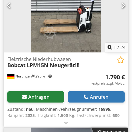
1
/
24
Elektrische Niederhubwagen
Bobcat
LPM15N Neugerät!!!
1.790 €
Nürtingen
295 km
Festpreis zzgl. MwSt.
Anfragen
Anrufen
Zustand:
neu
, Maschinen-/Fahrzeugnummer:
15895
,
Baujahr:
2025
, Tragkraft:
1.500 kg
, Lastschwerpunkt:
600
mm
, Kraftstofftyp:
elektrisch
, Masttyp:
Sonstige
, Bauhöhe:
700 mm
, Gabellänge:
1.150 mm
, Vorderreifengröße:
,
Kleinanzeige