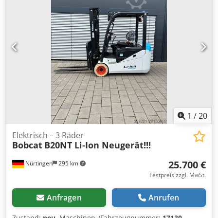
Hinterreifengröße:
18X7-8
, Gesamtgewicht:
3.552 kg
,
5141046 Seriennummer: FBA47-4880-01823 Dcsdpfxey Hau
Ij Amrek Batterie-Details: 48 V, 600 Ah, Lithium
1
/
20
Elektrisch – 3 Räder
Bobcat
B20NT Li-Ion Neugerät!!!
25.700 €
Nürtingen
295 km
Festpreis zzgl. MwSt.
Anfragen
Anrufen
Zustand:
neu
, Maschinen-/Fahrzeugnummer:
17130
,