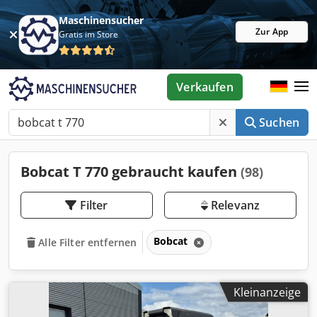
Maschinensucher
Zur App
Gratis im Store
Verkaufen
Suchen
Bobcat T 770 gebraucht kaufen
(98)
Filter
Relevanz
Bobcat
Alle Filter entfernen
Kleinanzeige