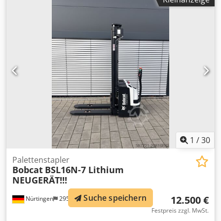
Hinterreifengröße:
, Gesamtgewicht:
150 kg
, Motortyp:
Elektrisch, Hersteller: Bobcat Dsdpfx Aow R A Dlsmrock
1
/
30
Palettenstapler
Bobcat
BSL16N-7 Lithium
NEUGERÄT!!!
Suche speichern
12.500 €
Nürtingen
295 km
Festpreis zzgl. MwSt.