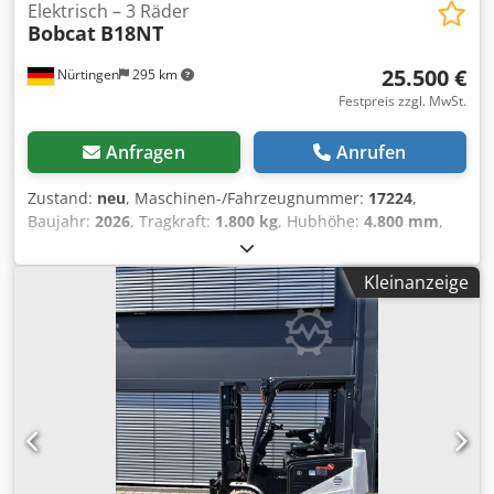
Elektrisch – 3 Räder
Bobcat
B18NT
25.500 €
Nürtingen
295 km
Festpreis zzgl. MwSt.
Anfragen
Anrufen
Zustand:
neu
, Maschinen-/Fahrzeugnummer:
17224
,
Baujahr:
2026
, Tragkraft:
1.800 kg
, Hubhöhe:
4.800 mm
,
Freihub:
1.484 mm
, Lastschwerpunkt:
500 mm
,
Kraftstofftyp:
elektrisch
, Masttyp:
Triplex
, Bauhöhe:
2.215
Kleinanzeige
mm
, Batteriespannung:
51,2 V
, Gabellänge:
1.150 mm
,
Vorderreifengröße:
18x7-6 weiss
, Hinterreifengröße:
16x6-
8 weiss
, Gesamtgewicht:
3.460 kg
, 5230052 Djdpfxozp Tz
Do Amrsck Seriennummer: OBA06-000030 Batteriedaten:
51,2 V, 277 Ah, Lithium-Ionen