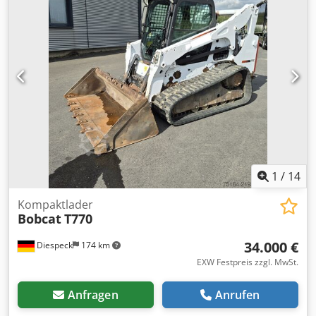
1
/
14
Kompaktlader
Bobcat
T770
34.000 €
Diespeck
174 km
EXW Festpreis zzgl. MwSt.
Anfragen
Anrufen