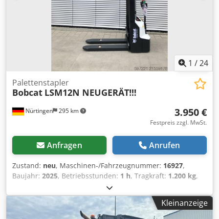
Verkaufspreis: 21.900,-- netto Auch günstige Zustellung
möglich! Gegen Aufzahlung auch mit neuer Schaufel oder
neuen Arbeitskorb!
1
/
24
Palettenstapler
Bobcat
LSM12N NEUGERÄT!!!
3.950 €
Nürtingen
295 km
Festpreis zzgl. MwSt.
Anfragen
Anrufen
Zustand:
neu
, Maschinen-/Fahrzeugnummer:
16927
,
Baujahr:
2025
, Betriebsstunden:
1 h
, Tragkraft:
1.200 kg
,
Hubhöhe:
3.620 mm
, Lastschwerpunkt:
600 mm
,
Kraftstofftyp:
elektrisch
, Masttyp:
Simplex
, Bauhöhe:
2.280
Kleinanzeige
mm
, Batteriespannung:
24 V
, Gabellänge:
1.150 mm
,
Gesamtgewicht:
576 kg
, 5108763 Seriennummer: OBWNL-