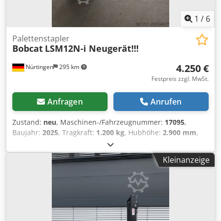
1
/
6
Palettenstapler
Bobcat
LSM12N-i Neugerät!!!
4.250 €
Nürtingen
295 km
Festpreis zzgl. MwSt.
Anfragen
Anrufen
Zustand:
neu
, Maschinen-/Fahrzeugnummer:
17095
,
Baujahr:
2025
, Tragkraft:
1.200 kg
, Hubhöhe:
2.900 mm
,
Lastschwerpunkt:
600 mm
, Kraftstofftyp:
elektrisch
,
Masttyp:
Simplex
, Bauhöhe:
1.970 mm
, Batteriespannung:
Kleinanzeige
24 V
, Gabellänge:
1.150 mm
, Gesamtgewicht:
665 kg
,
5180321 Dcjdpfszfd Dbsx Amrjk Seriennummer: OBWNR-
000081 Batterie-Details: 24 V, 60 Ah