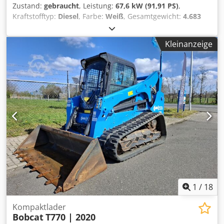
Zustand:
gebraucht
, Leistung:
67,6 kW (91,91 PS)
,
Kraftstofftyp:
Diesel
, Farbe:
Weiß
, Gesamtgewicht:
4.683
kg
, Anzahl der Sitzplätze:
1
, Baujahr:
2013
,
Betriebsstunden:
3.711 h
, Ausstattung:
Gummiketten
,
Kleinanzeige
Schnellwechseleinrichtung Schnellwechsler Dsdpfjy S
Aaqsx Amrsck Irrtümer vorbehalten
1
/
18
Kompaktlader
Bobcat
T770 | 2020