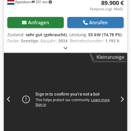
89.900 €
Apeldoorn
331 km
Festpreis zzgl. MwSt.
Anfragen
Anrufen
Zustand:
sehr gut (gebraucht)
, Leistung:
55 kW (74,78 PS)
,
Farbe:
Sonstige
, Baujahr:
2024
, Betriebsstunden:
1.192 h
,
Ausstattung:
Klimaanlage
, Baujahr: 2024 Leergewicht:
4.898 kg Fahrgestellform: starr Lenkung: Bock Motormarke:
Kleinanzeige
Bobcat Schnellwechselsystem: Ja CE-Kennzeichnung: ja
Technischer Zustand: sehr gut Optischer Zustand: sehr gut
= Weitere Optionen und Zubehör = - Arbeitslampe(n) -
Gebläse Dsdeyl Iulepfx Amrsck - Gummiketten - Hoher
Durchfluss - Hydraulischer Schnellwechsler - Radio-
Bluetooth - Signalfeuer - Zwei Geschwindigkeiten =
Anmerkungen = Antriebsstrang Praktikum / Stufe: Stage V /
Tier IV final Allgemein Produktionsland: USA Zustand CE-
Typ: CE Gebrauchter Bobcat T76 mit neuem HD-Grader 96 /
244 cm mit Lasersystem Bobcat mit folgenden
Ausstattungsoptionen: Hydraulischer Schnellwechsler, 2
Geschwindigkeiten großes Display Luftgefederter Sitz,