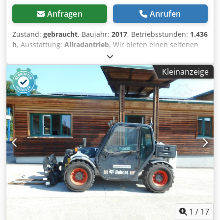
Anfragen
Anrufen
Zustand:
gebraucht
, Baujahr:
2017
, Betriebsstunden:
1.436
h
, Ausstattung:
Allradantrieb
, Wir bieten einen seltenen
E85, keine Vermietung aus einem kleinem Baubetrieb
Klimaanlage * VERSTELLAUSLEGER mit ZANGE/FINGER *
Kleinanzeige
hyd. Grabenräumschaufel optional lieferbar, vorrätig zum
fairen Aufpreis * aus kleinem Baubetrieb * deutsche
Ausführung * nur 1350 Betriebs-h * Gummiketten Djdpjzr
Avvefx Amrsck * große Inspektion in 2025 bei BOBCAT * 44
KW Diesel Motor Hersteller Yanmar * Verrohrung für
zusätzliche Anbauwerkzeuge * Schnellwechselvorrichtung
* Zusatzscheinwerfer * sehr gepflegter Zustand ----Wir
sind eine KFZ und Baumaschinen Meisterwerkstatt,
unverbindlichs Maschinenangebot, finanzierung,
Inzahlungnahme, Mietkauf von Fahrzeugen aller Art
möglich----
1
/
17