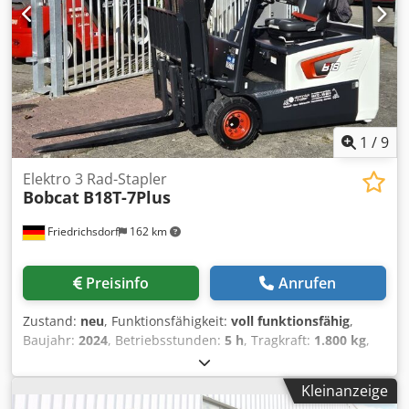
Geschlossene Kabine mit Heizung, SJC-Joystick-Steuerung,
neue Gummiketten, Deluxe-Display
1
/
9
Elektro 3 Rad-Stapler
Bobcat
B18T-7Plus
Friedrichsdorf
162 km
Preisinfo
Anrufen
Zustand:
neu
, Funktionsfähigkeit:
voll funktionsfähig
,
Baujahr:
2024
, Betriebsstunden:
5 h
, Tragkraft:
1.800 kg
,
Hubhöhe:
4.750 mm
, Freihub:
1.540 mm
, Kraftstofftyp:
elektrisch
, Masttyp:
Triplex
, Bauhöhe:
2.130 mm
, Leistung:
Kleinanzeige
6 kW (8,16 PS)
, Gabelträgerbreite:
902 mm
, Gabellänge: