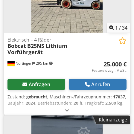
1
/
34
Elektrisch – 4 Räder
Bobcat
B25NS Lithium
Vorführgerät
25.000 €
Nürtingen
295 km
Festpreis zzgl. MwSt.
Anfragen
Anrufen
Zustand:
gebraucht
, Maschinen-/Fahrzeugnummer:
17037
,
Baujahr:
2024
, Betriebsstunden:
20 h
, Tragkraft:
2.500 kg
,
Hubhöhe:
4.710 mm
, Freihub:
1.700 mm
,
Lastschwerpunkt:
500 mm
, Kraftstofftyp:
elektrisch
,
Kleinanzeige
Masttyp:
Triplex
, Bauhöhe:
2.180 mm
, Batteriespannung:
48 V
, Gabellänge:
1.200 mm
, Vorderreifengröße:
23X9-10
,