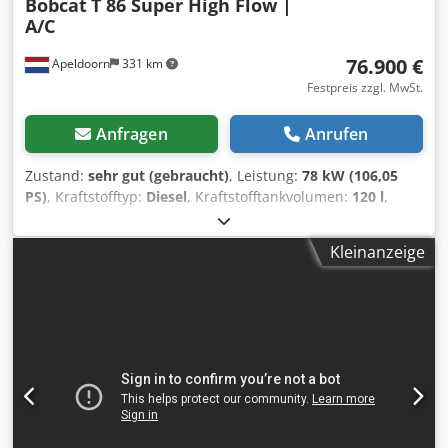
Bobcat
T 86 Super High Flow |
A/C
76.900 €
Apeldoorn
331 km
Festpreis zzgl. MwSt.
Anfragen
Anrufen
Zustand:
sehr gut (gebraucht)
, Leistung:
78 kW (106,05
PS)
, Kraftstofftyp:
Diesel
, Kraftstofftankvolumen:
120 l
,
Farbe:
Sonstige
, Hubhöhe:
3.350 mm
, Baujahr:
2023
,
Betriebsstunden:
1.168 h
, Ausstattung:
Klimaanlage
,
Kleinanzeige
Zylinderzahl: 4 Dcjdszbi Sqepfx Amrsk zGG: 5.643 kg
Abmessungen (L x B x H): 390 x 203 x 211 cm Motortyp:
Bobcat DM03VA Arbeitsbreite: 203 cm
Schnellwechselsystem: Ja CE-Kennzeichnung: ja
Technischer Zustand: sehr gut Optischer Zustand: sehr gut
= Weitere Optionen und Zubehör = - 3. Hydr. Schaltkreis -
4. Hydr. Kreis - Arbeitslampe(n) - FOPS-Kabinenschutz -
Forstschutzset - Gummiketten - Hoher Durchfluss -
Hydraulischer Schnellwechsler - Radio-Bluetooth - Zwei