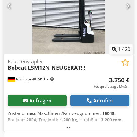
1
/
20
Palettenstapler
Bobcat
LSM12N NEUGERÄT!!!
3.750 €
Nürtingen
295 km
Festpreis zzgl. MwSt.
Anfragen
Anrufen
Zustand:
neu
, Maschinen-/Fahrzeugnummer:
16048
,
Baujahr:
2024
, Tragkraft:
1.200 kg
, Hubhöhe:
3.200 mm
,
Lastschwerpunkt:
600 mm
, Kraftstofftyp:
elektrisch
,
Masttyp:
Simplex
, Bauhöhe:
2.080 mm
, Batteriespannung: