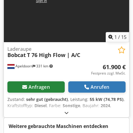
1
/
15
Laderaupe
Bobcat
T 76 High Flow | A/C
61.900 €
Apeldoorn
331 km
Festpreis zzgl. MwSt.
Anfragen
Anrufen
Zustand:
sehr gut (gebraucht)
, Leistung:
55 kW (74,78 PS)
,
Kraftstofftyp:
Diesel
, Farbe:
Sonstige
, Baujahr:
2024
,
Betriebsstunden:
1.231 h
, Ausstattung:
Klimaanlage
,
Technische Informationen Zylinderzahl: 4 Motorhubraum:
2.400 cc Lenkung: Bock Motormarke: Bobcat Leergewicht:
Weitere gebrauchte Maschinen entdecken
4.898 kg Abmessungen (L x B x H): 390 x 186 x 206 cm