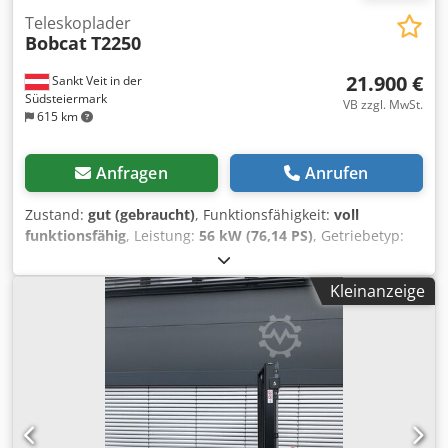
Teleskoplader
Bobcat
T2250
21.900 €
Sankt Veit in der
Südsteiermark
VB zzgl. MwSt.
615 km
Anfragen
Anrufen
Zustand:
gut (gebraucht)
, Funktionsfähigkeit:
voll
funktionsfähig
, Leistung:
56 kW (76,14 PS)
, Getriebetyp:
Hydrostat
, Kraftstofftyp:
Diesel
, Hubkraft:
2.200 kg/m
,
Baujahr:
2008
, Betriebsstunden:
4.871 h
, Ausstattung:
Kleinanzeige
Kabine, Palettengabeln
, Teleskoplader BOBCAT T2250 Bj.
2008 lt. Zähler 4.871 Stunden 2,2 Tonnen Hubkraft 5 Meter
Hubhöhe 56 KW 2 Stufen Hydrostat nur 198cm Bauhöhe
nur 190cm Baubreite - incl. Gabel - mech. Schnellwechsler
- Zusatzkreis bis Gabelträger - Allrad - 3 Lenkarten -
Joystikbedienung - Rückfahrkamera - Kabine mit Heizung -
Lichtanlage mit Blinker - sofort einsatzbereit Djdjzr En
Iopfx Amrjck - gute Bereifung - incl. Straßenzulassung NL