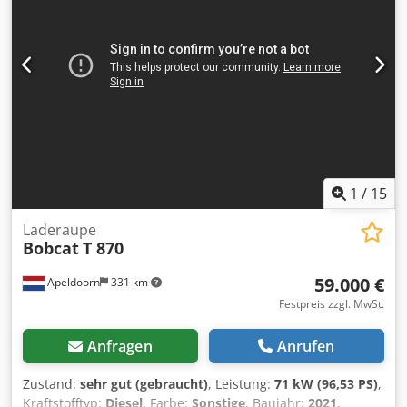
Kennzeichnung: ja Dcodpfx Amjy U Ntvsrok Zustand
Technischer Zustand: sehr gut Optischer Zustand: sehr gut
= Weitere Optionen und Zubehör = - 3. Hydr. Schaltkreis -
Arbeitslampe(n) - Gebläse - Kotflügel - Palettengabeln -
Schneller Wechsel - Signalfeuer - Stützbeine =
Anmerkungen = Antriebsstrang Stufe (Tier): Stage V / Tier
IV final Allgemein Produktionsland: Frankrijk
1
/
15
Laderaupe
Bobcat
T 870
59.000 €
Apeldoorn
331 km
Festpreis zzgl. MwSt.
Anfragen
Anrufen
Zustand:
sehr gut (gebraucht)
, Leistung:
71 kW (96,53 PS)
,
Kraftstofftyp:
Diesel
, Farbe:
Sonstige
, Baujahr:
2021
,