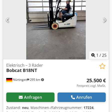
Seriennummer: FDC0H-5107-00494
1
/
25
Elektrisch – 3 Räder
Bobcat
B18NT
25.500 €
Nürtingen
295 km
Festpreis zzgl. MwSt.
Anfragen
Anrufen
Zustand:
neu
, Maschinen-/Fahrzeugnummer:
17224
,