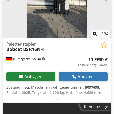
1
/
34
Palettenstapler
Bobcat
BSR16N-I
11.990 €
Nürtingen
295 km
Festpreis zzgl. MwSt.
Anfragen
Anrufen
Zustand:
neu
, Maschinen-/Fahrzeugnummer:
5097695
,
Baujahr:
2025
, Tragkraft:
1.600 kg
, Hubhöhe:
4.620 mm
,
Freihub:
1.400 mm
, Lastschwerpunkt:
600 mm
,
Kraftstofftyp:
elektrisch
, Masttyp:
Triplex
, Bauhöhe:
2.120
Kleinanzeige
mm
, Batteriespannung:
25,6 V
, Gabellänge:
1.150 mm
,
Gesamtgewicht:
1.412 kg
, 5097695 Seriennummer: