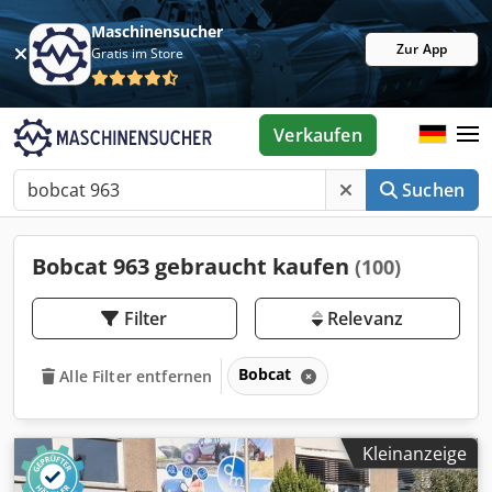
Maschinensucher
Zur App
Gratis im Store
Verkaufen
Suchen
Bobcat 963 gebraucht kaufen
(100)
Filter
Relevanz
Bobcat
Alle Filter entfernen
Kleinanzeige