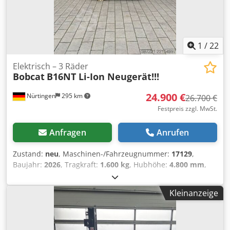
1
/
22
Elektrisch – 3 Räder
Bobcat
B16NT Li-Ion Neugerät!!!
24.900 €
Nürtingen
295 km
26.700 €
Festpreis zzgl. MwSt.
Anfragen
Anrufen
Zustand:
neu
, Maschinen-/Fahrzeugnummer:
17129
,
Baujahr:
2026
, Tragkraft:
1.600 kg
, Hubhöhe:
4.800 mm
,
Freihub:
1.484 mm
, Lastschwerpunkt:
500 mm
,
Kraftstofftyp:
elektrisch
, Masttyp:
Triplex
, Bauhöhe:
2.215
Kleinanzeige
mm
, Batteriespannung:
51,2 V
, Gabellänge:
1.200 mm
,
Vorderreifengröße:
18x7-8 non marking
,
Hinterreifengröße:
16x6-8 non marking
, Gesamtgewicht:
3.290 kg
, 5174830 Seriennummer: OBA05-000013 Crsdezfd