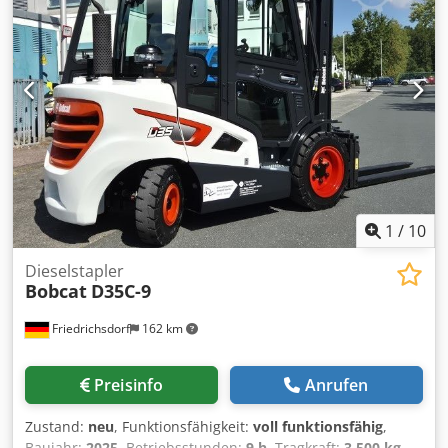
Neugerät Zustand Technisch: Neu Bereifung vorne Typ:
Vulkollan Bereifung vorne Zustand: 80 - 100% Bereifung
hinten Typ: Vulkollan Bereifung hinten Zustand: 60 - 80%
Batterie Volt: 24V Batterie Ah: 20Ah Credozrildopfx Adhjf
Batterie Typ: Lithium-Ionen Batterie Baujahr: 2024 Batterie
Zustand: 80 - 100% CE Zertifikat, Lithium-Ionen
Wartungsfreie Batterie 24 V
1
/
10
Dieselstapler
Bobcat
D35C-9
Friedrichsdorf
162 km
Preisinfo
Anrufen
Zustand:
neu
, Funktionsfähigkeit:
voll funktionsfähig
,
Baujahr:
2025
, Betriebsstunden:
9 h
, Tragkraft:
3.500 kg
,