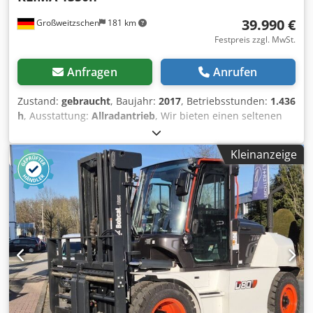
39.990 €
Großweitzschen
181 km
Festpreis zzgl. MwSt.
Anfragen
Anrufen
Zustand:
gebraucht
, Baujahr:
2017
, Betriebsstunden:
1.436
h
, Ausstattung:
Allradantrieb
, Wir bieten einen seltenen
E85, keine Vermietung aus einem kleinem Baubetrieb
Klimaanlage * VERSTELLAUSLEGER mit ZANGE/FINGER *
Kleinanzeige
hyd. Grabenräumschaufel optional lieferbar, vorrätig zum
fairen Aufpreis * aus kleinem Baubetrieb * deutsche
Ausführung * nur 1350 Betriebs-h * Gummiketten * große
Inspektion in 2025 bei BOBCAT * 44 KW Diesel Motor
Hersteller Yanmar * Verrohrung für zusätzliche
Anbauwerkzeuge * Schnellwechselvorrichtung *
Zusatzscheinwerfer Csdpfxezr Avvs Adhjrf * sehr
gepflegter Zustand ----Wir sind eine KFZ und
Baumaschinen Meisterwerkstatt, unverbindlichs
Maschinenangebot, finanzierung, Inzahlungnahme,
Mietkauf von Fahrzeugen aller Art möglich----