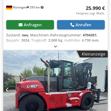
25.990 €
Nürtingen
295 km
Festpreis zzgl. MwSt.
Anfragen
Anrufen
Zustand:
neu
, Maschinen-/Fahrzeugnummer:
4704351
,
Baujahr:
2024
, Tragkraft:
2.000 kg
, Hubhöhe:
4.730 mm
,
Freihub:
1.000 mm
, Lastschwerpunkt:
500 mm
,
Kraftstofftyp:
elektrisch
, Masttyp:
Triplex
, Bauhöhe:
2.230
Kleinanzeige
mm
, Gabellänge:
1.200 mm
, Motortyp: Elektrisch,
Hersteller: Bobcat Cedpfx Adjxz Spwshorf