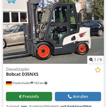
1
/
9
Dieselstapler
Bobcat
D35NXS
Friedrichsdorf
162 km
Preisinfo
Anrufen
Zustand:
neu
, Funktionsfähigkeit:
voll funktionsfähig
,