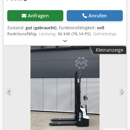
Anfragen
Anrufen
Zustand:
gut (gebraucht)
, Funktionsfähigkeit:
voll
funktionsfähig
, Leistung:
56 kW (76,14 PS)
, Getriebetyp:
Hydrostat
, Kraftstofftyp:
Diesel
, Hubkraft:
2.200 kg/m
,
Baujahr:
2008
, Betriebsstunden:
4.871 h
, Ausstattung:
Kleinanzeige
Kabine, Palettengabeln
, Teleskoplader BOBCAT T2250 Bj.
2008 lt. Zähler 4.871 Stunden 2,2 Tonnen Hubkraft 5 Meter
Hubhöhe 56 KW 2 Stufen Hydrostat nur 198cm Bauhöhe
nur 190cm Baubreite - incl. Gabel - mech. Schnellwechsler
- Zusatzkreis bis Gabelträger - Allrad - 3 Lenkarten -
Joystikbedienung - Rückfahrkamera - Kabine mit Heizung -
Lichtanlage mit Blinker - sofort einsatzbereit - gute
Bereifung Cedpfxszr En Io Adhsrf - incl. Straßenzulassung
NL Verkaufspreis: 21.900,-- netto Auch günstige Zustellung
möglich! Gegen Aufzahlung auch mit neuer Schaufel oder
neuen Arbeitskorb!