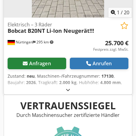
1
/
20
Elektrisch – 3 Räder
Bobcat
B20NT Li-Ion Neugerät!!!
25.700 €
Nürtingen
295 km
Festpreis zzgl. MwSt.
Anfragen
Anrufen
Zustand:
neu
, Maschinen-/Fahrzeugnummer:
17130
,
Baujahr:
2026
, Tragkraft:
2.000 kg
, Hubhöhe:
4.800 mm
,
Freihub:
1.484 mm
, Lastschwerpunkt:
500 mm
,
Kraftstofftyp:
elektrisch
, Masttyp:
Triplex
, Bauhöhe:
2.215
mm
, Batteriespannung:
51,2 V
, Gabellänge:
1.200 mm
,
VERTRAUENSSIEGEL
Vorderreifengröße:
200/50-10 non-marking
,
Hinterreifengröße:
16x6-8 non marking
, Gesamtgewicht:
Durch Maschinensucher zertifizierte Händler
3.790 kg
, 5174822 Seriennummer: OBA07-000027
Crjdpezfd D Iefx Adhof Batterie-Details: 51,2 V, 277 Ah