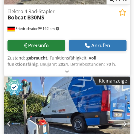
Elektro 4 Rad-Stapler
Bobcat
B30NS
Friedrichsdorf
162 km
Preisinfo
Anrufen
Zustand:
gebraucht
, Funktionsfähigkeit:
voll
funktionsfähig
, Baujahr:
2024
, Betriebsstunden:
70 h
,
Tragkraft:
3.000 kg
, Hubhöhe:
4.710 mm
, Freihub:
1.475
mm
, Kraftstofftyp:
elektrisch
, Masttyp:
Triplex
, Bauhöhe:
Kleinanzeige
2.145 mm
, Leistung:
16 kW (21,75 PS)
, Gabelträgerbreite:
1.116 mm
, Gabellänge:
1.200 mm
, Leergewicht:
4.850 kg
,
Gesamtlänge:
2.520 mm
, Antriebsart:
Elektro
, Baubreite:
1.244 mm
, Elektro 4 Rad-Stapler Lastschwerpunkt: 500
Gabelbreite: 122 mm Gabeldicke: 45 mm ISO Klasse: ISO
Klasse 3 = 2.500 - 4.999 kg Masttyp: Triplex Geschw. Klasse:
15 Zustand: Neuwertig Zustand Technisch: sehr gut Cjdpfx
Adozgybfjhjrf Bereifung vorne Typ: Superelastik Bereifung
vorne Grösse: 23x10-12 Bereifung vorne Zustand: 80 -