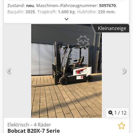
Zustand:
neu
, Maschinen-/Fahrzeugnummer:
5097670
,
Baujahr:
2025
, Tragkraft:
1.600 kg
, Hubhöhe:
220 mm
,
Lastschwerpunkt:
600 mm
, Kraftstofftyp:
elektrisch
,
Masttyp:
Sonstige
, Bauhöhe:
1.300 mm
, Batteriespannung:
Kleinanzeige
25,6 V
, Gabellänge:
1.150 mm
, Gesamtgewicht:
400 kg
,
5097670 Csdpfx Aoytldgsdherf Seriennummer: OBWN3-
0000 Batterie-Details: 25,6 V, 150 Ah
1
/
12
Elektrisch – 4 Räder
Bobcat
B20X-7 Serie