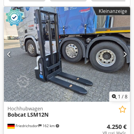
Bereifung vorne Zustand: 80 - 100% Bereifung hinten Typ:
Polyurethan Bereifung hinten Zustand: 80 - 100% Batterie
Kleinanzeige
Volt: 24V Cjdpfx Adowzpc Doherf Batterie Ah: 300Ah
Batterie Typ: PzS Batterie Baujahr: 2024 Batterie Zustand:
80 - 100% Vollfreihub, CE Zertifikat, Aquamatik für die
Batteriezellen
1
/
8
Hochhubwagen
Bobcat
LSM12N
4.250 €
Friedrichsdorf
162 km
VB zzgl. MwSt.