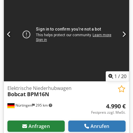
OBWNQ-00000 Crsdjytld Tjpfx Adhjf Batteriedaten: 25,6 V,
150 Ah
1
/
20
Elektrische Niederhubwagen
Bobcat
BPM16N
4.990 €
Nürtingen
295 km
Festpreis zzgl. MwSt.
Anfragen
Anrufen