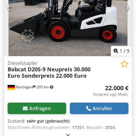
Bereifung vorne Typ: Superelastik Bereifung vorne
Zustand: Neu Bereifung hinten Typ: Superelastik Bereifung
hinten Zustand: Neu Seitenschieber, Zinkenverstellgerät,
3. Ventil, 4. Ventil, Arbeitsscheinwerfer hinten,
Arbeitsscheinwerfer vorn, Heizung, Vollkabine, Vollfreihub,
CE Zertifikat, Innenspiegel, Außenspiegel, Rundumleuchte,
Sitz, Front und Heckkamera
1
/
9
Dieselstapler
Bobcat
D20S-9 Neupreis 30.000
Euro Sonderpreis 22.000 Euro
22.000 €
Nürtingen
295 km
Festpreis zzgl. MwSt.
Anfragen
Anrufen
Zustand:
sehr gut (gebraucht)
,
Maschinen-/Fahrzeugnummer:
17251
, Baujahr:
2024
,
Betriebsstunden:
430 h
, Tragkraft:
2.000 kg
, Hubhöhe: