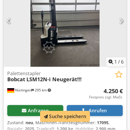
Dzopfx Adhjf Batterieangaben: 51,2 V, 277 Ah
1
/
6
Palettenstapler
Bobcat
LSM12N-i Neugerät!!!
4.250 €
Nürtingen
295 km
Festpreis zzgl. MwSt.
Anfragen
Anrufen
Suche speichern
Zustand:
neu
, Maschinen-/Fahrzeugnummer:
17095
,
Baujahr:
2025
, Tragkraft:
1.200 kg
, Hubhöhe:
2.900 mm
,