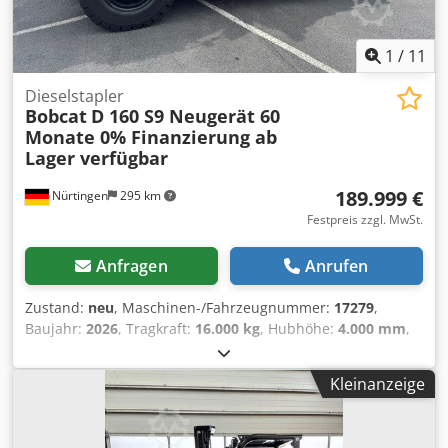
1
/
11
Dieselstapler
Bobcat
D 160 S9 Neugerät 60
Monate 0% Finanzierung ab
Lager verfügbar
189.999 €
Nürtingen
295 km
Festpreis zzgl. MwSt.
Anfragen
Anrufen
Zustand:
neu
, Maschinen-/Fahrzeugnummer:
17279
,
Baujahr:
2026
, Tragkraft:
16.000 kg
, Hubhöhe:
4.000 mm
,
Freihub:
1.480 mm
, Lastschwerpunkt:
600 mm
,
Kraftstofftyp:
Diesel
, Masttyp:
Triplex
, Bauhöhe:
3.030 mm
,
Kleinanzeige
Gabellänge:
2.400 mm
, Vorderreifengröße:
12.00-20 100%
,
Hinterreifengröße:
12.00-20 100%
, Gesamtgewicht:
19.300
kg
, Ausstattung:
Kabine
, 5218640 Cjdpfx Aszp T Auodhjrf