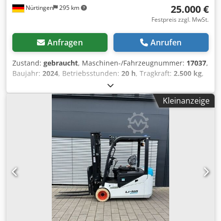
25.000 €
Nürtingen
295 km
Festpreis zzgl. MwSt.
Anfragen
Anrufen
Zustand:
gebraucht
, Maschinen-/Fahrzeugnummer:
17037
,
Baujahr:
2024
, Betriebsstunden:
20 h
, Tragkraft:
2.500 kg
,
Hubhöhe:
4.710 mm
, Freihub:
1.700 mm
,
Lastschwerpunkt:
500 mm
, Kraftstofftyp:
elektrisch
,
Kleinanzeige
Masttyp:
Triplex
, Bauhöhe:
2.180 mm
, Batteriespannung:
48 V
, Gabellänge:
1.200 mm
, Vorderreifengröße:
23X9-10
,
Hinterreifengröße:
18X7-8
, Gesamtgewicht:
3.552 kg
,
5141046 Seriennummer: FBA47-4880-01823 Crodsy Hau
Iopfx Adhjf Batterie-Details: 48 V, 600 Ah, Lithium