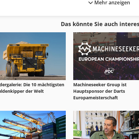
Mehr anzeigen
Blechtafelschere
Omnimat
Eisenschere
Ostas
Das könnte Sie auch intere
Elektrodenofen
Rettungsschere
Handtafelschere
Rondenschere
ldergalerie: Die 10 mächtigsten
Machineseeker Group ist
ldenkipper der Welt
Hauptsponsor der Darts
Europameisterschaft