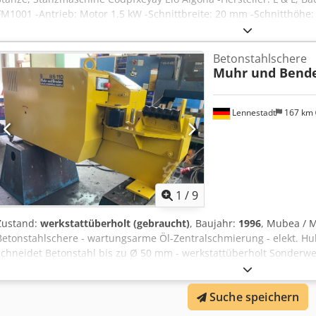
FM1001 -Antrieb: Motor 1,5 kW -Schnittbreite: 20 mm -Schnitthöh
1160/500/H765 mm -Gewicht: 334 kg
Betonstahlschere
Muhr und Bende
Lennestadt
167 km
1
/
9
Zustand:
werkstattüberholt (gebraucht)
, Baujahr:
1996
, Mubea / 
Betonstahlschere - wartungsarme Öl-Zentralschmierung - elekt. 
schneidet Betonstahl bis zu Ø 50 mm - werkstattüberholt Sonderw
Anfrage. Inzahlungnahme von gebrauchten Maschinen. Cjdpfjqfgy 
möglich.
Suche speichern