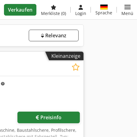
Verkaufen
Sprache
Merkliste
(0)
Login
Menü
Relevanz
Kleinanzeige
m
Preisinfo
schine, Baustahlschere, Profilschere,
ustahlschere mit Fahrgestell -Typ: