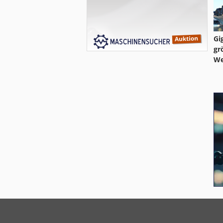
Gi
gr
We