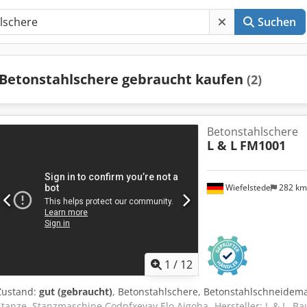
Suchen
Betonstahlschere gebraucht kaufen
(2)
Betonstahlschere
L & L
FM1001
Wiefelstede
282 k
1
/
12
Zustand:
gut (gebraucht)
, Betonstahlschere, Betonstahlschneidema
Stanze, Stanzmaschine Codpfxeyay Elo Aigoha -Hersteller: L & L, Ba