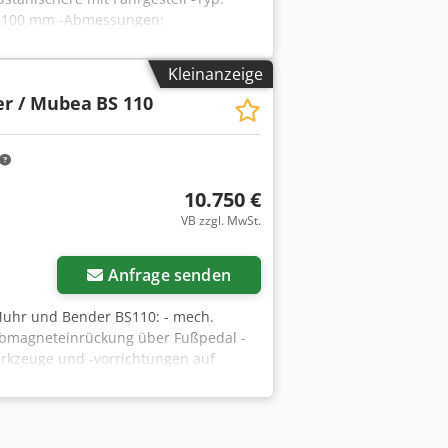
e: 100 mm -Abmessungen:
Kleinanzeige
r / Mubea
BS 110
10.750 €
VB zzgl. MwSt.
Anfrage senden
Muhr und Bender BS110: - mech.
Hubmagneteinrückung über Fußpedal -
erkzeuge und -vorrichtungen auf
Hex Aigsha Europaweite Lieferung