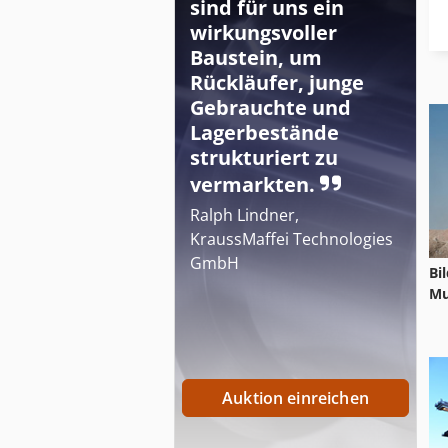
sind für uns ein
wirkungsvoller
Baustein, um
Rückläufer, junge
Gebrauchte und
Lagerbestände
strukturiert zu
vermarkten.
Ralph Lindner,
KraussMaffei Technologies
GmbH
Bi
Mu
Auktion einreichen