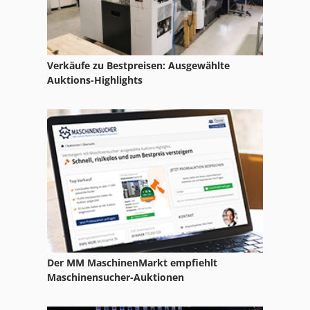
Stossmesser
Stufenschieber
Verkäufe zu Bestpreisen: Ausgewählte
Stähleschleifmaschine
Auktions-Highlights
Ständerschleifmaschine
Sägemaschine
Trennschleifer
Trennschleifer Stihl
Der MM MaschinenMarkt empfiehlt
Maschinensucher-Auktionen