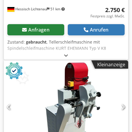
2.750 €
Hessisch Lichtenau
51 km
Festpreis zzgl. MwSt.
Anfragen
Anrufen
Zustand:
gebraucht
, Tellerschleifmaschine mit
Spindelschleifmaschine KURT EHEMANN Typ V K8
Kombinierte Trommelschleifmaschine -
Doppelschleifmaschine, Rundstabschleifmaschine Masch.
Kleinanzeige
Nr. 6812420 Baujahr 1968 Schleiftellerdurchmesser 800
mm Tischauflage am Schleifteller 900 x 300 mm Drehzahl
Schleifteller 940 U/min. Tischhöhe Schleifteller 900 mm
Spindelschleifeinrichtung mit Schleifhülse Ø 50 mm
Tischauflage Spindelschleifeinrichtung Ø 500 mm
Tischhöhe Spindelschleifeinrichtung 1000 mm Drehzahl
Spindelschleifeinrichtung 1410 / 2420 U/min.
polumschaltbar Motorleistung Schleifteller 3 kW
Motorleistung Spindelschleifeinrichtung 1,1 / 1,6 kW
Netzanschluß 380 Volt, 50 Hz - neigbarer Schleiftellertisch,
30° nach unten/ 15° nach oben - der gesammte Tisch lässt