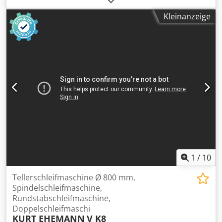
pneumatischer Langhalsstabschleifer -Typ: SW 7433M -
Kleinanzeige
Drehzahl: 14600 U/min -Aufnahme: Ø 6 mm -
Abmessungen: Ø 48 x 400 mm -Gewicht: 1,7 kg - Dsdpex E
S Tajfx Ap Aowa
1
/
10
Tellerschleifmaschine Ø 800 mm,
Spindelschleifmaschine,
Rundstabschleifmaschine,
Doppelschleifmaschi
KURT EHEMANN
V K8