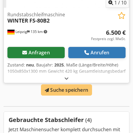
1
/
10
Rundstabschleifmaschine
WINTER
FS-80B2
6.500 €
Leipzig
135 km
Festpreis zzgl. MwSt.
Anfragen
Anrufen
Zustand:
neu
, Baujahr:
2025
, Maße (Länge/Breite/Höhe)
1050x850x1300 mm Gewicht 420 kg Gesamtleistungsbedarf
4,5 kw Rundstabschleifmaschine FS-80B2 Dodpjvz Hfqofx
Ap Ajwa - Arbeitsbereich Ø 10 - 80 mm - Antriebsmotor 4,0
Suche speichern
kW - Absaugmotor 0,5 kW - Absaugstutzen Ø 100 mm -
Spannung 400 V / 50 Hz - Vorschubgeschwindigkeit 1 - 20
m/min. - Schleifbandgeschwindigkeit 1080 m/min. -
Schleifbandabmesung 130 x 1850 mm - Abmessungen
LxBxH 1050 x 850 x 1300 mm - Gewicht 420 kg
Gebrauchte Stabschleifer
(4)
Jetzt Maschinensucher komplett durchsuchen mit