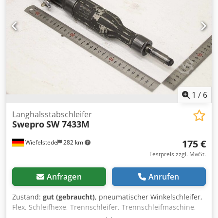
1
/
6
Langhalsstabschleifer
Swepro
SW 7433M
175 €
Wiefelstede
282 km
Festpreis zzgl. MwSt.
Anfragen
Anrufen
Zustand:
gut (gebraucht)
, pneumatischer Winkelschleifer,
Flex, Schleifhexe, Trennschleifer, Trennschleifmaschine,
Langhalsstabschleifer, Stiftschleifer -Hersteller:Swepro,