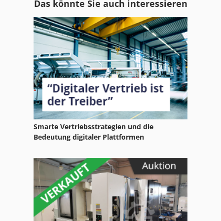
Das könnte Sie auch interessieren
Kreuzschleifmaschine
Leistenschleifmaschine
Schlagschrauber
Schleifvorrichtung
Schleifwelle
Schärfgerät
Smarte Vertriebsstrategien und die
Stabbearbeitung
Bedeutung digitaler Plattformen
Stabschleifer Druckluft
Stabstahlschere
Stechbeitelschleifmaschine
Stichsäge