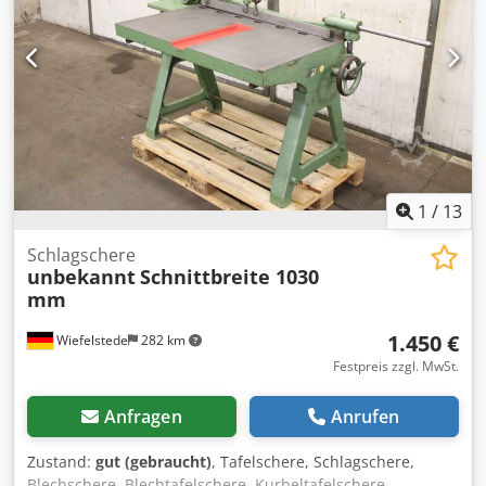
1
/
13
Schlagschere
unbekannt
Schnittbreite 1030
mm
1.450 €
Wiefelstede
282 km
Festpreis zzgl. MwSt.
Anfragen
Anrufen
Zustand:
gut (gebraucht)
, Tafelschere, Schlagschere,
Blechschere, Blechtafelschere, Kurbeltafelschere,