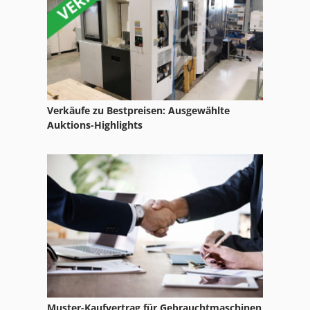
Kreisschere
Kurbeltafelschere
Reihenstanze
Rondenschere
Verkäufe zu Bestpreisen: Ausgewählte
Rundwalze
Auktions-Highlights
Schechtl
Schechtl Rollenschere
Schechtl Tafelschere
Schmiedeofen
Schnellkuehler
Schweißkantenfräse
Muster-Kaufvertrag für Gebrauchtmaschinen