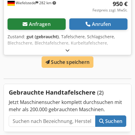
950 €
Wiefelstede
282 km
Festpreis zzgl. MwSt.
Anfragen
Anrufen
Zustand:
gut (gebraucht)
, Tafelschere, Schlagschere,
Blechschere, Blechtafelschere, Kurbeltafelschere,
Hebelschere, Hebeltafelschere, Handtafelschere -
Schlagschere: Handtafelschere Schnittbreite: 1060 mm -
Suche speichern
Typ: leider ohne Typbezeichnung/Schnittdaten -
Schnittbreite: 1070 mm Djdoiwuyrjpfx Aayeck -max.
Schnittdicke: mm -Anschlagtiefe: 435 mm -Abmessung
ges.: 1760/890/H900 mm -Gewicht: ca. 161 kg
Gebrauchte Handtafelschere
(2)
Jetzt Maschinensucher komplett durchsuchen mit
mehr als 200.000 gebrauchten Maschinen.
Suchen