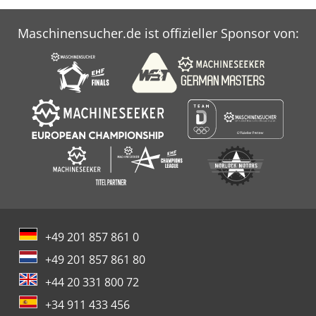
Diamantscheibenabrichtgerät, • Werkstückspindelstock
pneumatisch verschiebbar, Hydr. Reitstock mit
Maschinensucher.de ist offizieller Sponsor von:
einstellbarer Pinole, • diverses weiteres Zubehör, jedoch
ohne Kühlmitteleinrichtung Zustand : gut bis sehr gut –
unter Strom vorführbereit, Ideale Maschine für den
Spindelbau, etc. Lieferung : ab Lager hier - wie besichtigt
Zahlung : rein netto - nach Rechnungserhalt
+49 201 857 861 0
+49 201 857 861 80
+44 20 331 800 72
+34 911 433 456