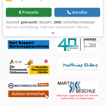
Ablagetisch mit motorisierter Höhenverstellung Sammler
mit Zähler und automatischer Sammlung der fertigen
Preisinfo
Anrufen
Stäbe Hydraulikaggregat – komplett neu Schaltschrank –
neu, zweiteilig.
Zustand:
gebraucht
, Baujahr:
2000
, Schleifdurchmesser
360 mm Schleiflänge 1600 mm Spitzenhöhe 180 mm
Innendurchmesser 0 mm Schleiftiefe 0 mm
Umlaufdurchmesser 0 mm Gesamtleistungsbedarf 40 kW
Maschinengewicht ca. 10000 kg Raumbedarf ca. m K A R S
T E N S Universal - „ CNC „ – Außenrund- Innen und
Planschleifmaschine mit Mehrkant, - Unrund, - Polygon,
und - Gewinde-Schleifmöglichkeit BWO CNC – Steuerung
Type 900 C, Type K 51 - 1500 Baujahr 2000 Fabrik-Nr. 99
033 _____ Spitzenhöhe 180 mm Spitzenweite / Schleiflänge
1.700/1.600 mm Max. werkstückgewicht zw. Spitzen 250 kg
Außenschleifen: Schleif-durchm. ca. 5 - 360 mm
Schleifscheibenmaß: durchm. x Breite x Bohrung 500 x 100
x 127 mm Schleifspindeldrehzahlen (35 m/s / 50 m/s) 1.900
/ 2.200 U/min Antriebsleistungen aussen//plan/innen 7,5 /
7,5 /4,0 kW Schleifspindelstock 3 Positionen
Schwenkbereich B-Achse 240 / 17,5 ° X-Achse /