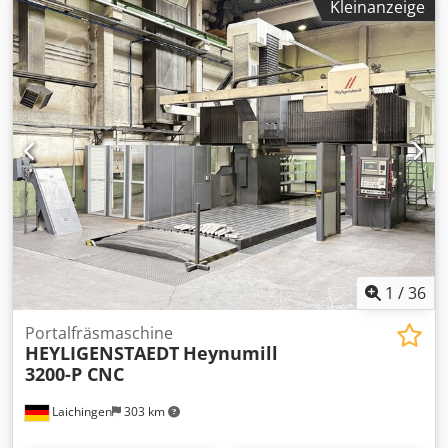
Kleinanzeige
1
/
36
Portalfräsmaschine
HEYLIGENSTAEDT
Heynumill
3200-P CNC
Laichingen
303 km