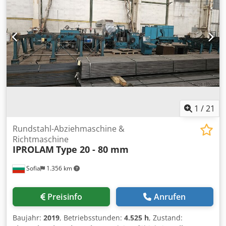
800 Rpm Vorschub X - Achse Csdsxtbf Eepfx Am Hjha
10000 mm/min. Vorschub Z- Achse 10000 mm/min.
1
/
21
Rundstahl-Abziehmaschine &
Richtmaschine
IPROLAM
Type 20 - 80 mm
Sofia
1.356 km
Preisinfo
Anrufen
Baujahr:
2019
, Betriebsstunden:
4.525 h
, Zustand: