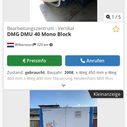
Positionen Revolver Mit Späneförderer Nur 1.760
Spindelstunden Bei Fragen oder für weitere Informationen
kontaktieren Sie uns bitte oder rufen Sie uns an.
1
/
5
Bearbeitungszentrum - Vertikal
DMG
DMU 40 Mono Block
Wilbertoord
329 km
Preisinfo
Anrufen
Zustand:
gebraucht
, Baujahr:
2008
, x-Weg 450 mm y-Weg
400 mm z-Weg 400 mm Steuerung Heidenhain Mill Plus
V600 Maschinengewicht ca. 7000 kg 24000 rpm 16x
HSK63A wisselaar Codpfx Amewgi Dro Heha 40 bar
Kleinanzeige
Binnenkoeling 250 liter koelmiddelbak Chip convoyer