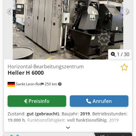
1
/
30
Horizontal-Bearbeitungszentrum
Heller
H 6000
Sankt Leon-Rot
250 km
Preisinfo
Anrufen
Zustand:
gut (gebraucht)
, Baujahr:
2019
, Betriebsstunden:
19.000 h
, Funktionsfähigkeit:
voll funktionsfähig
, 2019
HELLER H6000 CNC Doppelpaletten-Horizontal-
Bearbeitungszentrum CNC-Horizontal-