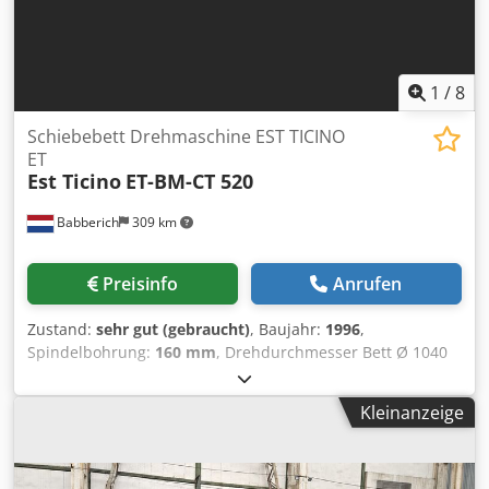
angebracht. Wenn Sie weitere Fragen haben, werden wir
gerne zu beantworten.
1
/
8
Schiebebett Drehmaschine EST TICINO
ET
Est Ticino
ET-BM-CT 520
Babberich
309 km
Preisinfo
Anrufen
Zustand:
sehr gut (gebraucht)
, Baujahr:
1996
,
Spindelbohrung:
160 mm
, Drehdurchmesser Bett Ø 1040
mm Drehdurchmesser Schlitten 710 mm
Drehdurchmesser Grube Ø 1580 mm Drehlänge 3000/4500
Kleinanzeige
mm Grubenlänge 1500 mm Spindelbohrung 160 mm
Leistung Spindel 40 kW Bettbreite 800 mm
Spindelaufnahme 6 Mk Werkstückgewicht 3500 Drehzahl