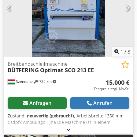
1
/
8
Breitbandschleifmaschine
BÜTFERING
Optimat SCO 213 EE
15.000 €
Szendehely
725 km
Festpreis zzgl. MwSt.
Anfragen
Anrufen
Zustand:
neuwertig (gebraucht)
, Arbeitsbreite 1350 mm
Csdpfx Amouuitgo Hjha Die Maschine ist in einem
ausgezeichneten, neuen Zustand, wie auf den Bildern zu
sehen.