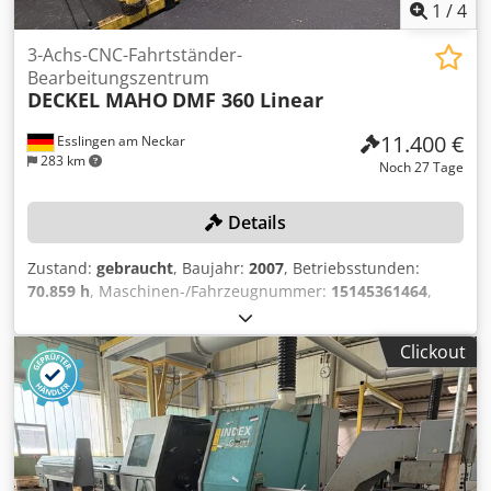
1
/
4
3-Achs-CNC-Fahrtständer-
Bearbeitungszentrum
DECKEL MAHO
DMF 360 Linear
11.400 €
Esslingen am Neckar
283 km
Noch 27 Tage
Details
Zustand:
gebraucht
, Baujahr:
2007
, Betriebsstunden:
70.859 h
, Maschinen-/Fahrzeugnummer:
15145361464
,
Verfahrwege (X/Y/Z): 3.600/920/820 mm, mit B-Achse und
integriertem NC-Tisch, Spindeldrehzahl max.: 18.000
Clickout
U/min., Werkzeugaufnahme HJSK-A63, 30-fach
Werkzeugwechsler, Pendelbearbeitung, Steuerung
SIEMENS Sinumerik 840 D Powerline, Späneförderer,
Emulsionsabscheider, Infrarot-Messtaster,
Bohremulsion/Schmierstoffe müssen vom Kunden
fachgerecht abgesaugt und entsorgt werden. Cjdpfjzqy