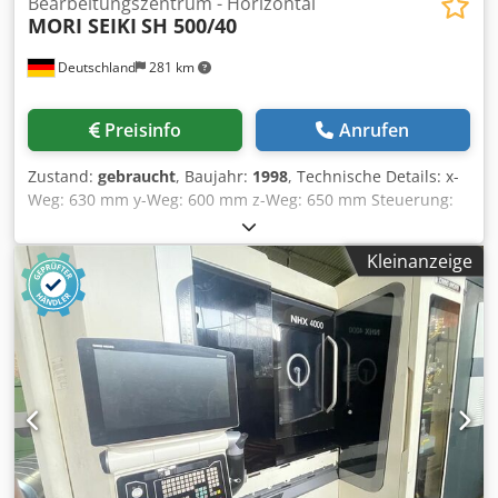
Bearbeitungszentrum - Horizontal
MORI SEIKI
SH 500/40
Deutschland
281 km
Preisinfo
Anrufen
Zustand:
gebraucht
, Baujahr:
1998
, Technische Details: x-
Weg: 630 mm y-Weg: 600 mm z-Weg: 650 mm Steuerung:
MSC 502 (Fanuc 16) Spindeldrehzahl: 12000 1/min
Spindelmotor: 22 / 18,5 kW Eilgänge x/y/z: 32 m/min
Kleinanzeige
Palettengröße: 500x500 mm Anzahl der Paletten: 2
Tischbelastung: 0,5 t Bearbeitungsdurchmesser: max. 610
mm Werkzeugmagazinplätze: 60 BT40 max.
Werkzeuglänge: 360 mm max. Werkzeuggewicht: 12 kg
Werkzeugwechselzeit: 1,3 sec B-Achse Positionierung
(nicht kontinuierlich): 1 Gesamtleistungsbedarf: 50 kVA
Maschinengewicht ca.: 14 t Raumbedarf ca.: 3,3 x 5,8 x 3,2
m Zubehör: Späneförderer Spindellastmonitor Typ C
Kühlmittelpistole am Arbeitsplatz Fasen und Ecken runden
Werkzeugstandzeitüberwachung Crjdpfxoy Er Tgj Aizef