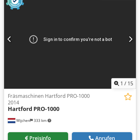
Ansteuerung: CNC - Anzahl Achsen [Stk.]: 3 - X-Achse
Verfahrweg [mm]: 650 - Y-Achse Verfahrweg [mm]: 1100 -
Z-Achse Verfahrweg [mm]: 500 - C-Achsenrotation [°]: 360 -
Optionen: Späneförderer, Werkzeugmagazin, Taster - └
Werkzeugmagazin [Stk.]: 32 - Transportmaße: 3500mm x
1800mm x 2800mm (l x b x h) - Transportgewicht [kg]:
13000kg - Transportpakete [Stk.]: 3 Credozry E Ispfx Aizsf
Finanzielle Informationen Mehrwertsteuer: Der
angegebene Preis versteht sich zzgl. Mehrwertsteuer
Mehrwertsteuer/Differenzbesteuerung: Mehrwertsteuer
abzugsfähig für Unternehmer Lieferung und
Inzahlungnahme jederzeit möglich für alles aus dem
Industriebereich Lukas van Rossum
1
/
15
Fräsmaschinen Hartford PRO-1000
2014
Hartford
PRO-1000
Wijchen
333 km
Preisinfo
Anrufen