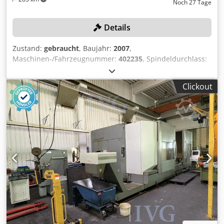
Noch 27 Tage
Details
Zustand:
gebraucht
, Baujahr:
2007
,
Maschinen-/Fahrzeugnummer:
402235
, Spindeldurchlass:
36 mm, Spindeldrehzahl max.: 7.000 U/min. C-Achse, 1
Revolverkopf X-/Z-Achse, 7-fach + Synchronspindel,
Clickout
angetriebene Werkzeuge, 1 Werkzeugrevolver X-/Z-Achse,
6-fach, angetriebene Werkzeuge, Steuerung INDEX C 200-4
D, Rückseitenbearbeitung, Werkstückabnahme,
Transportband, Späneförderer, Stangenlader MBL
52/3200, Bohremulsion/Schmierstoffe müssen vom Kunden
fachgerecht abgesaugt und entsorgt werden. Codezqy U
Topfx Aizjrf