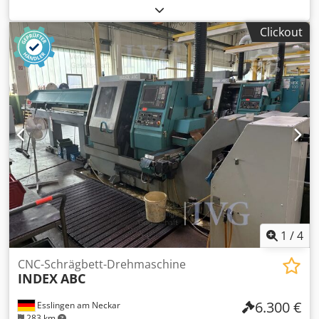
Verfahrwege (X/Y/Z): 550/300/425 mm, Spindeldrehzahl
max.: 10.500 U/min., Werkzeugaufnahme SK 40,
Clickout
Maschinengewicht: 6.500 kg, Steuerung SIEMENS
Sinumerik 840 D, Späneförderer KNOLL 600 K-1/320,
Bandfilteranlage BÜRENER MASCHINENFABRIK KA M. TPF
150/510S, Baujahr: 2017, Wechseltisch,
Bohremulsion/Schmierstoffe müssen vom Kunden
fachgerecht abgesaugt und entsorgt werden. Crodpjzqy
Utjfx Aizef
1
/
4
CNC-Schrägbett-Drehmaschine
INDEX
ABC
6.300 €
Esslingen am Neckar
283 km