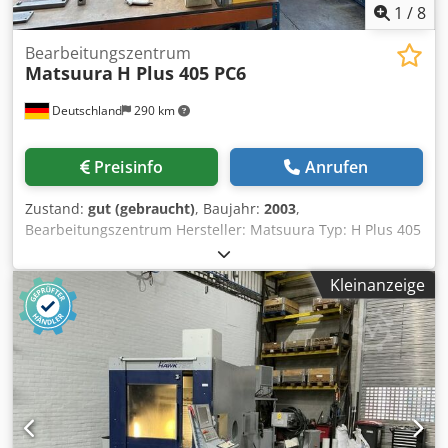
1
/
8
Bearbeitungszentrum
Matsuura
H Plus 405 PC6
Deutschland
290 km
Preisinfo
Anrufen
Zustand:
gut (gebraucht)
, Baujahr:
2003
,
Bearbeitungszentrum Hersteller: Matsuura Typ: H Plus 405
PC6 Baujahr: 2003 CNC-Steuerung: Fanuc G-Tech 16i
Verfahrwege: X/Y/Z: 600 x 600 x 600 mm Tischgröße: 500 x
Kleinanzeige
500 mm 6-fach Palettenwechsler Werkzeugmagazin: 120-
fach 4. Achse Knoll Hochdruckanlage Innenkühlung 70 bar
Cjdpfxjltlx Ns Aizorf 3826ä