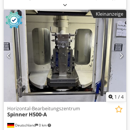
H630-A Baujahr: 2014 Steuerung: Fanuc 0iMD
Verfahrwege: X/Y/Z: 1.000 x 850 x 950 mm Frässpindel bis
Kleinanzeige
10.000 U/min. mit „In-Line“ Direktantrieb
Werkzeugkegelgröße 40 Crjdozqy I Hepfx Aizof
Ausblaseinrichtung für Spindelkegel 4. Achse Rundtisch 2-
fach-Palettenwechsler: 2x 630 x 630 mm High-Speed
automatischer Werkzeugwechsler 100-fach
Werkzeugwechsler Horizontale Fräs- und Bohrbearbeitung
Mehrseitenbearbeitung in Verbindung mit Rundtisch als 4.
Achse Glasmaßstäbe in allen Achsen Laser-
Werkzeugvermessung Werkstück-Messtaster RENISHAW
IKZ 40 Bar Spritzschutzverkleidung Hochdruckspülung
Arbeitsraumleuchte 3826ä
1
/
4
Horizontal-Bearbeitungszentrum
Spinner
H500-A
Deutschland
0 km