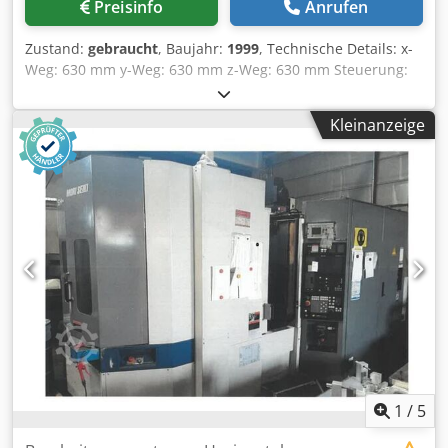
Preisinfo
Anrufen
kN- Rohrspann-Lünetten – Max. Verstellgeschwindigkeit
der zentral verfahrbaren Spannquerstangen: 600 mm/min
Zustand:
gebraucht
, Baujahr:
1999
, Technische Details: x-
Weg: 630 mm y-Weg: 630 mm z-Weg: 630 mm Steuerung:
Unipro 90 Palettenwechsler 2x: 400 x 500 Crsdpoy Rmk
Refx Aizef Werkstück - Einbauhöhe: 800 mm gr.spannbares
Kleinanzeige
Werkstück Durchmesser: 720 - 850 mm Spindelaufnahme::
SK 40 Spindeldrehzahlen - stufenlos: 10 - 8000 1/min
Spindel Leistung: 20 / 30 kW Spindel Drehmoment: 95/143
Nm Werkzeugmagazin:: 80 SK 40 Gesamtleistungsbedarf:
55 kW Maschinengewicht ca.: 11 t Maschine mit Siemens
Unipro 90 Steuerung für 5 Achsen mit Zusatzrundtisch auf
einer Palette - Palettenwechsler 2-fach - Werkzeugwechsler
80-fach - Volle A- und B-Achse - Kühlmitteleinrichtung mit
IKZ 7 Druckstufen 5 bis 50 bar - Arbeitsraumspülung -
Werkstückvermessung Blum *
1
/
5