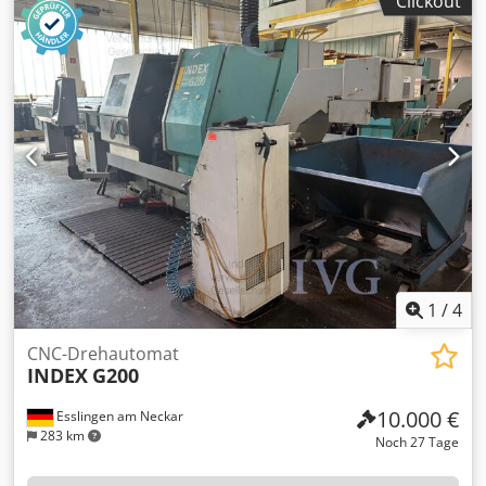
Clickout
Steuerung INDEX C 200-4 D, Werkstückabnahme,
Transportband, Späneförderer Fabr. KNOLL, Stangenlader
MBL 65/3700, Maschine reparaturbedürftig,
Zahnradpumpe defekt, Reparaturkosten gemäß
Kostenvoranschlagf: ca. 6.000,00 € netto,
Bohremulsion/Schmierstoffe müssen vom Kunden
fachgerecht abgesaugt und entsorgt werden. Crjdpfszqy
Uyjx Aizsf
1
/
4
CNC-Drehautomat
INDEX
G200
10.000 €
Esslingen am Neckar
283 km
Noch 27 Tage