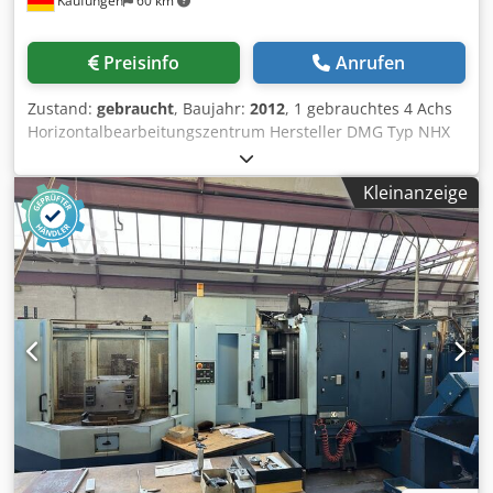
Kaufungen
60 km
Werkzeugwechsler (max. Werkzeuglänge 600 mm) mit 2.
Bedienpult Siemens 840 D Werzeugkegelreinigung
Sonderkabine mit Ölnebelabsauganlage Kühlmitteltank
Preisinfo
Anrufen
3.300 Liter, Pumpendruck 4 bar/ 50 bar (Q1/Q2)
Späneförderer Werkstück Messtaster Bedienungsanleitung
Zustand:
gebraucht
, Baujahr:
2012
, 1 gebrauchtes 4 Achs
Ersatzteil: Ungebrauchte Kugelrollspindel Anmerkung: Die
Horizontalbearbeitungszentrum Hersteller DMG Typ NHX
Maschine wird ohne Werkzeughalter, Werkzeuge und
4000 Baujahr 2012 Steuerung: Siemens 840D SL Operate
Spannmittel verkauft.
Technische Details: x-Weg: 560 mm y-Weg: 560 mm z-Weg:
Kleinanzeige
660 mm Drehzahl: 20 - 12000 1/min Spindelmotor: 25/ 35
kW Drehmoment an der Spindel: 86 / 130
Werkzeugaufnahme: SK 40 Werkzeugmagazinplätze: 40
Werkzeugdurchmesser max.: 70 mm
Werkzeugdurchmesser bei freien Nebenplätzen: 170 mm
Werkzeuglänge - max.: 450 mm Werkzeuggewicht max.: 12
kg Palettengröße: 400 x 400 mm Anzahl der Paletten 2
Werkstückdurchmesser - max.: 630 mm Werkstückhöhe -
max.: 900 mm Tischbelastung: 400 kg Eilgänge x/y/z: 60
m/min Vorschübe x/y/z: 60 m/min innere Kühlmittelzufuhr:
70 bar Crodjzq R Tmjpfx Aizef Maschinengewicht ca.: 8,5 t
Maße über alles: 3200 x 4800 x 2900 mm Ausstattung
Produktionspaket mit IKZ 40 bar