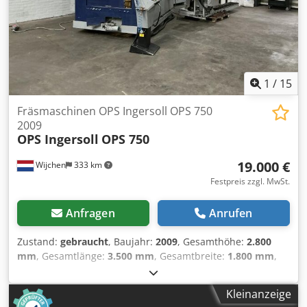
1
/
15
Fräsmaschinen OPS Ingersoll OPS 750
2009
OPS Ingersoll
OPS 750
19.000 €
Wijchen
333 km
Festpreis zzgl. MwSt.
Anfragen
Anrufen
Zustand:
gebraucht
, Baujahr:
2009
, Gesamthöhe:
2.800
mm
, Gesamtlänge:
3.500 mm
, Gesamtbreite:
1.800 mm
,
Leergewicht: 13.000 kg - Baujahr: 2009 - Dokumentation
verfügbar: Ja - CE-Kennzeichnung vorhanden: Ja - CE-
Kleinanzeige
Zertifikat vorhanden: Nein - Seriennummer: 675002 -