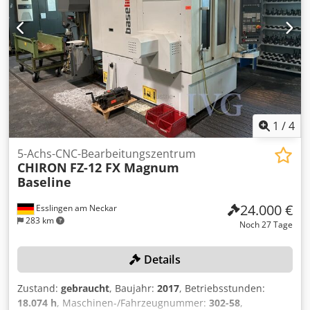
1
/
4
5-Achs-CNC-Bearbeitungszentrum
CHIRON
FZ-12 FX Magnum
Baseline
24.000 €
Esslingen am Neckar
283 km
Noch 27 Tage
Details
Zustand:
gebraucht
, Baujahr:
2017
, Betriebsstunden:
18.074 h
, Maschinen-/Fahrzeugnummer:
302-58
,