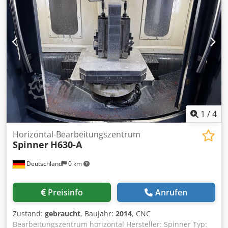
Spindelaufnahme: SK40 Verfahrweg X-Achse: 600 mm
Verfahrweg Y-Achse: 560 mm Verfahrweg Z-Achse: 560 mm
Schwenkbereich B-Achse: 360° Anzahl Werkzeugplätze im
Magazin: 60 MASCHINEN-DETAILS Steuerung: Siemens
Cedpfszpxd Rex Aizsrf Anzahl Paletten: 2 Palettengröße:
400 × 500 mm Zulässige Palettenbelastung: 600 kg
Maschinengewicht: 10.500 kg
1
/
4
Horizontal-Bearbeitungszentrum
Spinner
H630-A
Deutschland
0 km
Preisinfo
Anrufen
Zustand:
gebraucht
, Baujahr:
2014
, CNC
Bearbeitungszentrum horizontal Hersteller: Spinner Typ: