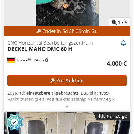
1
/
8
Endet in
5
d
3
h
39
min
3
s
CNC Horizontal Bearbeitungszentrum
DECKEL MAHO
DMC 60 H
Hessen
174 km
4.000 €
Zur Auktion
Zustand:
einsatzbereit (gebraucht)
, Baujahr:
1999
,
Funktionsfähigkeit:
voll funktionsfähig
, Verfahrweg X-
Achse:
600 mm
, Verfahrweg Y-Achse:
560 mm
, Verfahrweg
Z-Achse:
560 mm
, Werkstückgewicht (max.):
600 kg
, Anzahl
Kleinanzeige
der Steckplätze im Werkzeugmagazin:
60
, Schwenkwinkel
C-Achse (max.):
360 °
, Kein Mindestpreis - garantierter
Verkauf zum höchsten Gebot! TECHNISCHE DETAILS