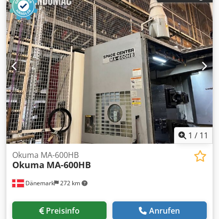
1
/
11
Okuma MA-600HB
Okuma
MA-600HB
Dänemark
272 km
Preisinfo
Anrufen