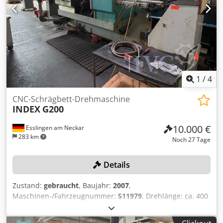
Umex Aizerf
1
/
4
CNC-Schrägbett-Drehmaschine
INDEX
G200
10.000 €
Esslingen am Neckar
283 km
Noch 27 Tage
Details
Zustand:
gebraucht
, Baujahr:
2007
,
Maschinen-/Fahrzeugnummer:
511979
, Drehlänge: ca. 400
mm, Stangendurchlass: 60 mm, Y-Achse, Gegenspindel, 2x
14-fach Werkzeugrevolver, Kreuzschlitten X/Y/Z, B-Schlitten