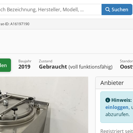
Suchen
rat-ID: A16197190
Baujahr
Zustand
Standor
den
2019
Gebraucht
Oost
(voll funktionsfähig)
Anbieter
Hinweis:
einloggen,
u
abzurufen.
Registriert sei