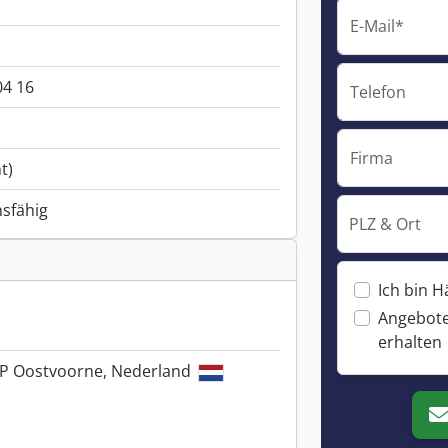
E-Mail*
4 16
Telefon
Firma
t)
nsfähig
PLZ & Ort
Ich bin H
Angebote
erhalten
LP Oostvoorne, Nederland