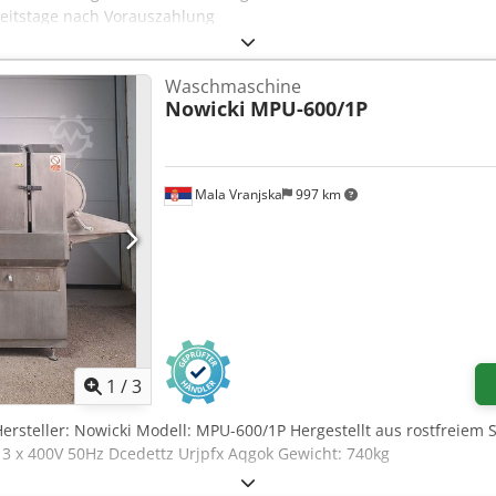
beitstage nach Vorauszahlung
Waschmaschine
Nowicki
MPU-600/1P
Mala Vranjska
997 km
1
/
3
ersteller: Nowicki Modell: MPU-600/1P Hergestellt aus rostfreie
 3 x 400V 50Hz Dcedettz Urjpfx Aqgok Gewicht: 740kg