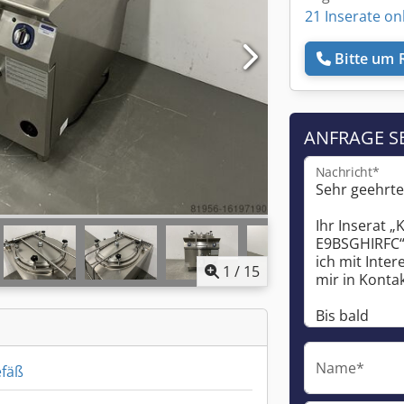
21 Inserate on
Bitte um 
ANFRAGE S
Nachricht*
1
/
15
Name*
fäß