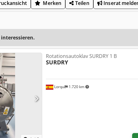
uckansicht
Merken
Teilen
Inserat melde
 interessieren.
Rotationsautoklav SURDRY 1 B
SURDRY
Lorquí
1.720 km