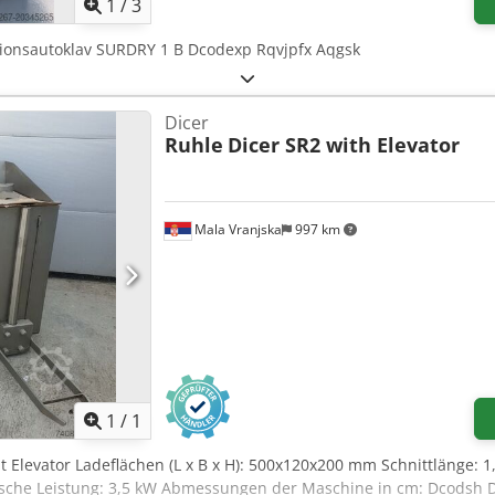
1
/
3
tionsautoklav SURDRY 1 B Dcodexp Rqvjpfx Aqgsk
Dicer
Ruhle
Dicer SR2 with Elevator
Mala Vranjska
997 km
Mehr Bilder anfragen
1
/
1
t Elevator Ladeflächen (L x B x H): 500x120x200 mm Schnittlänge: 1
rische Leistung: 3,5 kW Abmessungen der Maschine in cm: Dcodsh D