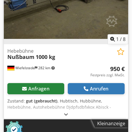
1
/
8
Hebebühne
Nußbaum
1000 kg
950 €
Wiefelstede
282 km
Festpreis zzgl. MwSt.
Anfragen
Anrufen
Zustand:
gut (gebraucht)
, Hubtisch, Hubbühne,
Hebebühne, Autohebebühne Djdpfsdbfxkox Abisck -
Hersteller: Nußbaum -Traglast: ca. 1000 kg -Fuß
Abmessungen: 740 x 420 mm -max. Hub: ca. 1600 mm -mit
Kleinanzeige
Steuerung -Abmessungen: 3200/1930/H450 mm -Gewicht:
494 kg