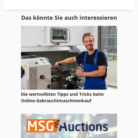
Fl 412
Das könnte Sie auch interessieren
Fngj 20
Fu 115
Ga 11 Ff
Heber
Hengstebeck Und Eich
Hpp 11
Die wertvollsten Tipps und Tricks beim
Hsc 20 Linear
Online-Gebrauchtmaschinenkauf
International 2674
International 433
Ka 77