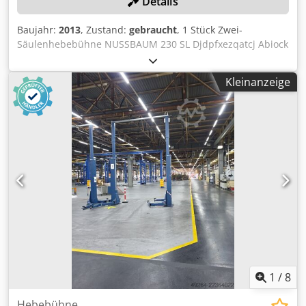
Details
Baujahr:
2013
, Zustand:
gebraucht
, 1 Stück Zwei-
Säulenhebebühne NUSSBAUM 230 SL Djdpfxezqatcj Abiock
Tragfähigkeit 3000 kg, Seriennummer 348709,
Selbstdemontage Farbe: wie abgebildet, gemäß Bildern
Kleinanzeige
und Besichtigung Baujahr: 2013 Zustand: gebraucht
1
/
8
Hebebühne