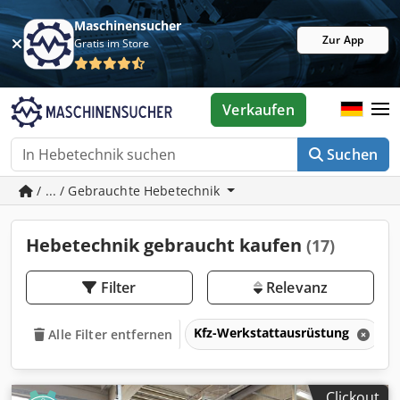
Maschinensucher
Zur App
Gratis im Store
Verkaufen
Suchen
/ ... / Gebrauchte Hebetechnik
Hebetechnik gebraucht kaufen
(17)
Filter
Relevanz
Kfz-Werkstattausrüstung
Alle Filter entfernen
Clickout