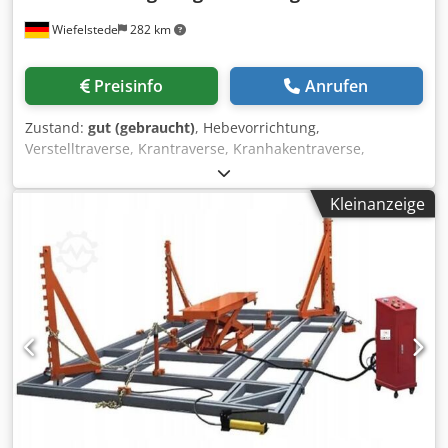
Wiefelstede
282 km
Preisinfo
Anrufen
Zustand:
gut (gebraucht)
, Hebevorrichtung,
Verstelltraverse, Krantraverse, Kranhakentraverse,
Lasttraverse, Schwerlasttraverse, Ausgleichtraverse,
Hebevorrichtung, Materialheber für Hebelift, Hallenkran,
Kleinanzeige
Säulenschwenkkran, Arbeitsplatzkran, Kettenzug Djdpfx
Aszf E Egebieck -Hersteller: Alfa Laval, Hebevorrichtung
aus Dekanterzentrifuge -Tragfähigkeit: 850 kg .: 6123 2745
85 -Transportabmessung: 1375/595/H255 mm -Gewicht: 73
kg