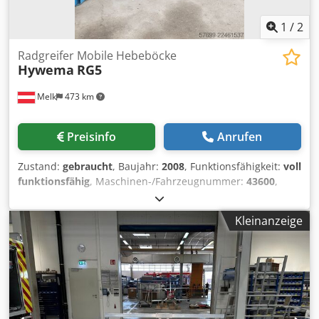
1
/
2
Radgreifer Mobile Hebeböcke
Hywema
RG5
Melk
473 km
Preisinfo
Anrufen
Zustand:
gebraucht
, Baujahr:
2008
, Funktionsfähigkeit:
voll
funktionsfähig
, Maschinen-/Fahrzeugnummer:
43600
,
Tragkraft:
5.000 kg
, Wir verkaufen eine gut erhaltenen
sortenreine 6er Hywema mobile Radgreiferanlage. Mit 6er
Kleinanzeige
Schaltkasten. Dodpfx Ajzqtdbobijck Gesamttragfähigkeit :
30.000 kg (alle 6 Heber) Die Anlage wurde saniert und
überprüft. Und kann gerne getestet und besichtigt werden