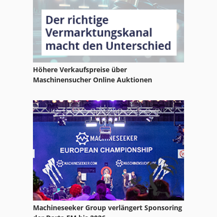
Kgs 1670
Ks 205
Neophot 2
Höhere Verkaufspreise über
Ng 200
Maschinensucher Online Auktionen
Str 701
Tak 18
Tg 0701
Tur 560
Machineseeker Group verlängert Sponsoring