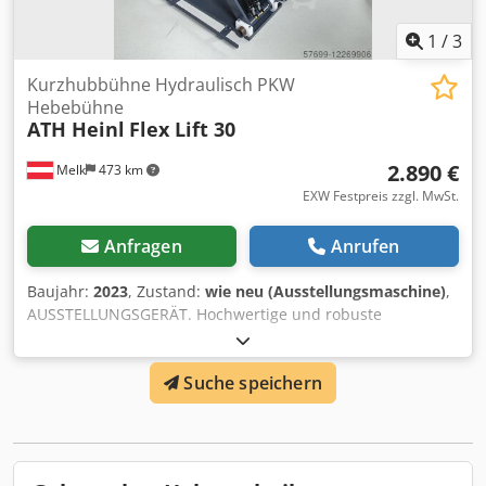
Hirsch Team
1
/
3
Kurzhubbühne Hydraulisch PKW
Hebebühne
ATH Heinl
Flex Lift 30
2.890 €
Melk
473 km
EXW Festpreis zzgl. MwSt.
Anfragen
Anrufen
Baujahr:
2023
, Zustand:
wie neu (Ausstellungsmaschine)
,
AUSSTELLUNGSGERÄT. Hochwertige und robuste
Kurzhubhebebühne mit hydraulischem Antrieb, nahezu
wartungsfrei Leistungsstarkes Hydraulikaggregat (230V /
Suche speichern
C16A) Sehr niedrige Überfahrhöhe von nur ca. 105 mm
Dedsn Armwjpfx Abiock Keine elektrischen Endschalter in
der Schere verbaut, Schutzschlauch über den
Hydraulikschläuchen Mechanischer Gleichlauf durch
untenliegende Querverbindung und doppelte