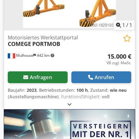
1
/
1
Motorisiertes Werkstattportal
COMEGE
PORTMOB
15.000 €
Mulhouse
442 km
VB zzgl. MwSt.
Anfragen
Anrufen
Baujahr:
2023
, Betriebsstunden:
100 h
, Zustand:
wie neu
(Ausstellungsmaschine)
, Funktionsfähigkeit:
voll
funktionsfähig
, Tragkraft:
1.600 kg
, Motorisiertes Portal.
Dcodpfx Aevrih Njbiek Höhe unter Balken 9M Motorisierte
Trolley-Fahrt 4,5 m Kapazität 1600 kg Kabelgebundene
Fernbedienung und kabellose Fernbedienung. Fotos auf
Anfrage