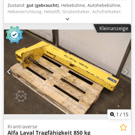
Zustand:
gut (gebraucht)
, Hebebühne, Autohebebühne,
Hebevorrichtung, Hebelift, Grubenheber, Achsfreiheber,
Lkw-Hebevorrichtung, Achsheber Dcsdpfx Abeikrpuoiok -
Hersteller: MWH Märkisches Werk Halver, Lkw-
Kleinanzeige
Hebevorrichtung Grubenheber -Typ: Atlas LT -
Tragfähigkeit: 2x 5000 kg -Hubhöhe: 1600 mm -
Betriebsdruck: 60 bar -Zubehör: incl., siehe Fotos -
Transportabmessung: 1000/940/H1400 mm -Gewicht ges.:
820 kg
1
/
15
Krantraverse
Alfa Laval
Tragfähigkeit 850 kg