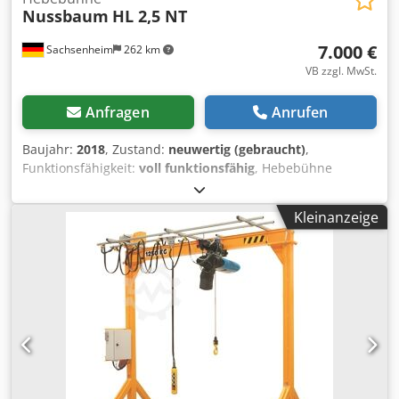
Nussbaum
HL 2,5 NT
7.000 €
Sachsenheim
262 km
VB zzgl. MwSt.
Anfragen
Anrufen
Baujahr:
2018
, Zustand:
neuwertig (gebraucht)
,
Funktionsfähigkeit:
voll funktionsfähig
, Hebebühne
Nussbaum Typ 2,5 NT, Nutzlast 5000kg Dcodpfx Aszmt N
Asbiek
Kleinanzeige