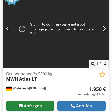
1
/
14
Grubenheber 2x 5000 kg
MWH
Atlas LT
1.950 €
Wiefelstede
282 km
Festpreis zzgl. MwSt.
Anfragen
Anrufen