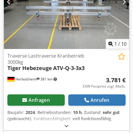
1
/
10
Traverse Lasttraverse Kranbetrieb
3000kg
Tiger Hebezeuge
ATV-Q-3-3x3
3.781 €
Herbolzheim
381 km
EXW Festpreis zzgl. MwSt.
Anfragen
Anrufen
Baujahr:
2024
, Betriebsstunden:
10 h
, Zustand:
sehr gut
(gebraucht)
, Funktionsfähigkeit:
voll funktionsfähig
,
Tragkraft:
3.000 kg
, Maschinen-/Fahrzeugnummer:
0000
,
Aluminium Quertraverse ATV-Q mit 4 Wirbellasthaken,