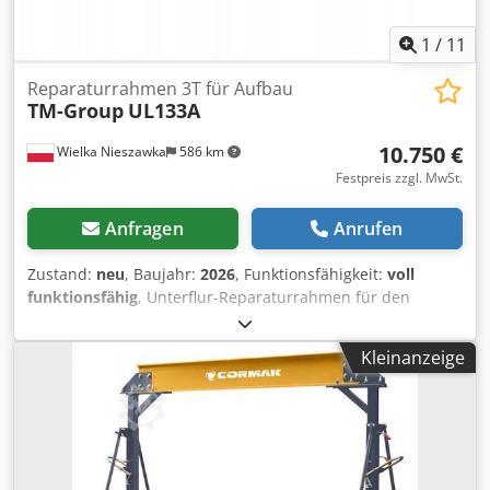
1
/
11
Reparaturrahmen 3T für Aufbau
TM-Group
UL133A
10.750 €
Wielka Nieszawka
586 km
Festpreis zzgl. MwSt.
Anfragen
Anrufen
Zustand:
neu
, Baujahr:
2026
, Funktionsfähigkeit:
voll
funktionsfähig
, Unterflur-Reparaturrahmen für den
Einbau UL-L133A 3T TM-GROUP KOMPLETTES SET:
RAHMEN + SCHERENHEBEWERK + NOTWENDIGES
Kleinanzeige
ZUBEHÖR!! Spezifikation: ✅ Hersteller: TM-GROUP
Dcsdpfxsth Ukte Abisk ✅ Stromversorgung: hydraulisch ✅
Hochwertige Hydraulikpumpe ✅ Rahmenlänge: 7000 mm
✅ Rahmenbreite: 4000 mm ✅ Höhe: 500 mm ✅ Solide und
einfache Befestigung des Fahrzeugs ✅ Universell für alle
Reparaturen nach einem Unfall ✅ Garantie ⭐️ STAHL-