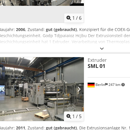
1
/
6
Baujahr:
2006
, Zustand:
gut (gebraucht)
, Konzipiert für die COEX-G
Beschichtungseinheit. Godp Tdjpaiaioz Hcjbu Der Extrusionsteil der
Beschichtungseinheit hat 1 Extruder. Verarbeitung von Thermopla
90-300°C. Verschiedene Kombinationen der Produktion sind möglich
Beschichtung - Hauptextruder (CoEx) ohne Beschichtung - Beschic
Extruder
Wickelaggregat auf einer vorhandenen Basisfolie Für die Produkti
SML
01
Kombinationen können Sie die nicht benötigten Anlagenteile sp
Crsdpfx Aepaiaieb Asf Hauptextruder: - Monofolie ggf. mit tensilisiert
mit tensilisierter Folie Beschichtungseinheit: - Monofolie auf besteh
tensilisierter Folie Abwickeldurchmesser: max. 1.000 mm Zulässige
Berlin
247 km
1
/
5
Baujahr:
2011
, Zustand:
gut (gebraucht)
, Die Extrusionsanlage Nr.