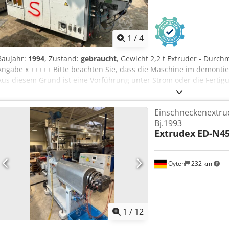
1
/
4
Baujahr:
1994
, Zustand:
gebraucht
, Gewicht 2,2 t Extruder - Durch
Angabe x +++++ Bitte beachten Sie, dass die Maschine im demontie
Aus diesem Grund ist eine Vorführung unter Strom oder die Fertigu
Crodpsx U A Iaofx Ab Aof Darüber hinaus enthält unsere Anzeige d
bestmöglicher Qualität. Die Zusendung weiterer Bilder ist leider ni
Einschneckenextru
Bj.1993
Extrudex
ED-N45
Oyten
232 km
1
/
12