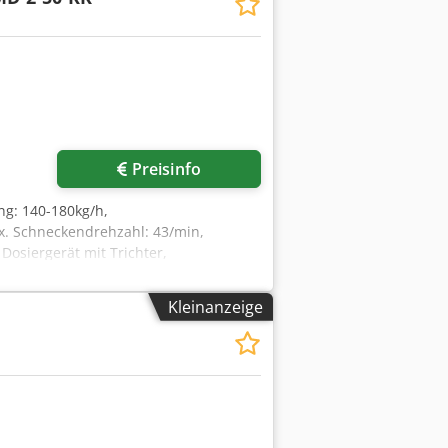
Mehr Bilder anfragen
Preisinfo
ng: 140-180kg/h,
 Schneckendrehzahl: 43/min,
Dosiergerät mit Trichter,
Cedpfxjhz Dyae Ab Ajrf
Kleinanzeige