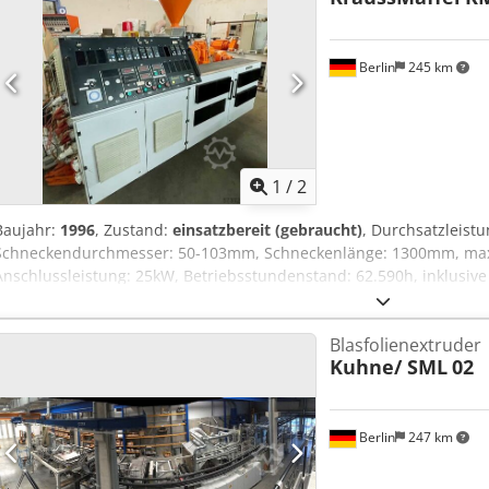
Berlin
245 km
1
/
2
Baujahr:
1996
, Zustand:
einsatzbereit (gebraucht)
, Durchsatzleistu
Schneckendurchmesser: 50-103mm, Schneckenlänge: 1300mm, max.
Anschlussleistung: 25kW, Betriebsstundenstand: 62.590h, inklusive 
Vakuumpumpe, Zylinderkühlaggregat und Schneckentemperierung. 
Blasfolienextruder
Kuhne/ SML
02
Berlin
247 km