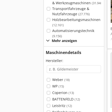
& Werkzeugmaschinen
(31.948)
Transportfahrzeuge &
Nutzfahrzeuge
(27.776)
Holzbearbeitungsmaschinen
(12.161)
Automatisierungstechnik
(9.156)
Mehr anzeigen
Maschinendetails
Hersteller:
Weber
(18)
WP
(15)
Coperion
(13)
BATTENFELD
(12)
Leistritz
(12)