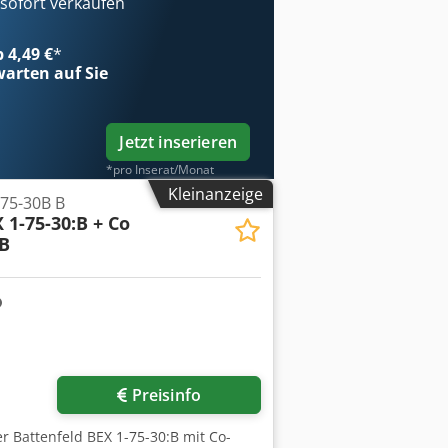
ofort verkaufen
b 4,49 €
*
arten auf Sie
Jetzt inserieren
*pro Inserat/Monat
Kleinanzeige
75-30B B
 1-75-30:B + Co
:B
Preisinfo
r Battenfeld BEX 1-75-30:B mit Co-