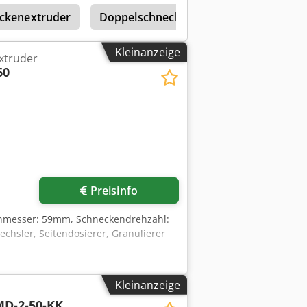
ckenextruder
Doppelschneckenextruder
Weber
Kleinanzeige
xtruder
60
Preisinfo
hmesser: 59mm, Schneckendrehzahl:
echsler, Seitendosierer, Granulierer
Kleinanzeige
D-2-50-KK