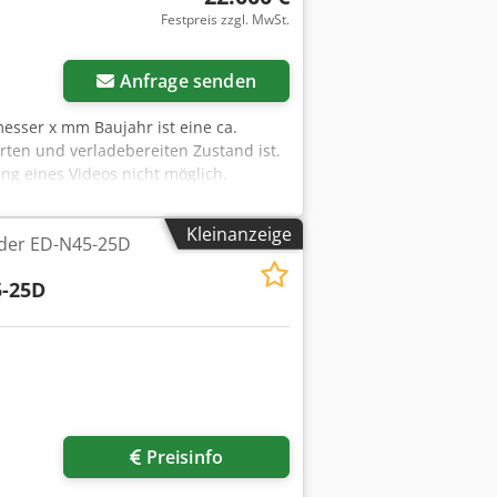
Festpreis zzgl. MwSt.
Anfrage senden
messer x mm Baujahr ist eine ca.
rten und verladebereiten Zustand ist.
ng eines Videos nicht möglich.
ie aussagefähigsten Fotos von
cht möglich. +++++
Kleinanzeige
der ED-N45-25D
-25D
Preisinfo