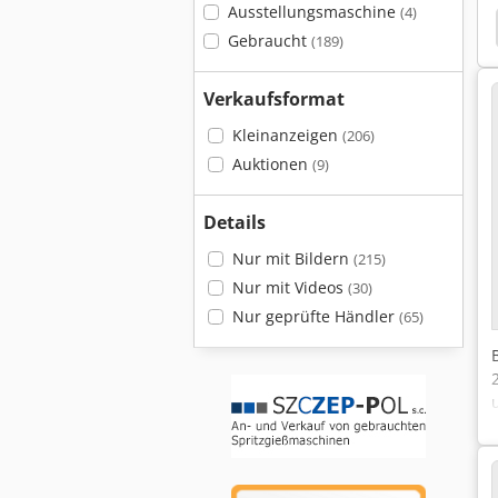
Ausstellungsmaschine
(4)
xtruder
Coperion
Weber Srx 65
Leistritz
Gebraucht
(189)
Verkaufsformat
Kleinanzeigen
(206)
Auktionen
(9)
Details
Nur mit Bildern
(215)
Nur mit Videos
(30)
Nur geprüfte Händler
(65)