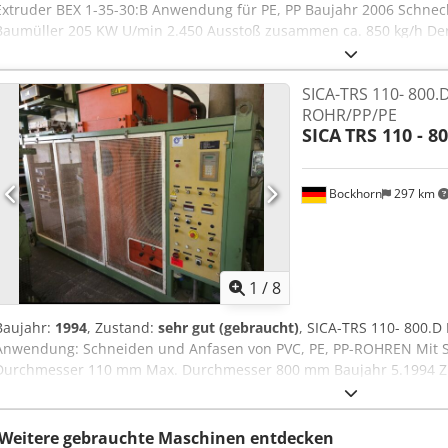
Extruder BEX 1-35-30:B Anwendung für PE, PP Baujahr 2006 Schn
Baumüller 205 KW U/min 2.450 Ausstoß zusammen ca. 850 kg/h Der
Battenfeld auf Frequenz Antrieb umgerüstet , Neuer Drehstrommo
Frequenzumrichter Getriebe wurde im Juli 2024 überholt Zustand: 
SICA-TRS 110- 800
Zustand Letzte Anwendung PE-Rohre Battenfeld Co-Extruder BEX 
ROHR/PP/PE
Anschlusswert: 69 Kva Ausstoß ca. 110 kg/h Crsdsug Edkjpfx Ab Asf
SICA
TRS 110 - 8
ist in einem sehr gutem Zustand Der Extruder ist mein Eigentum S
Bahnhofstr 6 Germany
Bockhorn
297 km
1
/
8
Baujahr:
1994
, Zustand:
sehr gut (gebraucht)
, SICA-TRS 110- 800.
Anwendung: Schneiden und Anfasen von PVC, PE, PP-ROHREN Mit 
Durchmesser 110 mm Max. Durchmesser 800 mm Baujahr 5.1994 Z
Standorte Maschine: Sachal Extrusionsmaschinen Csdpfx Ajvulgteb
Bahnhofstraße 6 Die Maschine ist mein Eigentum.
Weitere gebrauchte Maschinen entdecken