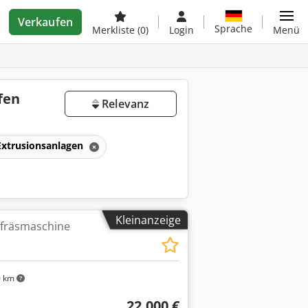
Verkaufen
Sprache
Merkliste
(0)
Login
Menü
fen
Relevanz
Extrusionsanlagen
Kleinanzeige
fräsmaschine
0 km
22.000 €