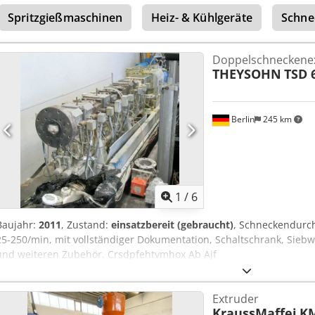
Spritzgießmaschinen
Heiz- & Kühlgeräte
Schne
Doppelschneckene
THEYSOHN
TSD 
Berlin
245 km
1
/
6
Baujahr:
2011
, Zustand:
einsatzbereit (gebraucht)
, Schneckendurc
25-250/min, mit vollständiger Dokumentation, Schaltschrank, Siebw
und weiteren Zubehör. Crsdpfehtvmhox Ab Ajf
Extruder
KraussMaffei
KM