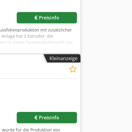
Preisinfo
ussfolienproduktion mit zusätzlicher
 Anlage hat 2 Extruder; die
sten in einem Temperaturbereich von
: - Hauptaggregat (CoEx) mit
htungsverarbeitung über
Kleinanzeige
on in den verschiedenen beschriebenen
erren. MÖGLICHE SCHICHTAUFBAUTEN:
er Folie - 3-Schicht-Folie (A-B-A) ggf.
ender Basisfolie ggf. mit zweiter
s Rollen-/Spulengewicht: max. 1.500 kg
Preisinfo
 1 wurde für die Produktion von