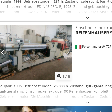
Baujahr:
1993
, Betriebsstunden:
281 h
, Zustand:
gebraucht
, Funkti
Einschneckenextruder ED-N45-25D, Bj 1993, Zustand gebraucht (ge
Nennspannung: 3x400V 50Hz Steuerspannung: 230V 50Hz / 24VDC m
Bj: 2004 Credpfx Abjxw Tume Asf Typ EFG EF132 M Optional inklusive
weitere Informationen bitte anfragen. Preis auf Anfrage
Einschneckenextru
REIFENHAUSER
Portomaggiore
727
1
/
8
Baujahr:
1996
, Betriebsstunden:
25.000 h
, Zustand:
gut (gebraucht
funktionsfähig
, Einschneckenextruder 90 Reifenhauser, komplett 
Gleichstrommotor. Die Maschine ist in sehr gutem Zustand. Cedpfe