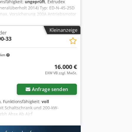
onsfähigkeit:
ungeprüft
, Extrudex
neralüberholt 2014) Typ: ED-N-45-25D
ax. Vorsicherung 200A Antriebsmotor
: - Bandabzug - Kalibriertisch Für
Kleinanzeige
der
90-33
 km
16.000 €
EXW VB zzgl. MwSt.
Anfrage senden
)
, Funktionsfähigkeit:
voll
mit Schaltschrank und 200-kW-
zbh Ahsx Ab Ajrf