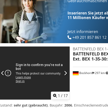
Gebrauchtmaschinen s
Inserieren Sie jetzt a
11 Millionen
Käufer w
Jetzt informieren
+49 201 857 861 12
BATTENFELD BEX 1-
BATTENFELD
BEX
Ext. BEX 1-35-30
Bockhorn
297 km
1
/
17
Zustand:
sehr gut (gebraucht)
, Baujahr:
2006
, Einschneckenextrude