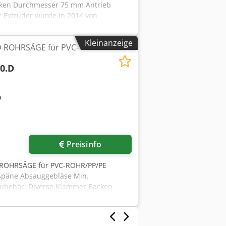
ecken Durchmesser 75 mm Antrieb
 Extruder wurde in 2014 von
tor ohne Kohlebürsten und
der Extruder ist in einem sehr gutem
Kleinanzeige
.D ROHRSÄGE für PVC-
1-35-30:D Anwendung PE-ROHRE
 Baujahr: 2010 Zustand: der Extruder
00.D
tandort: D-26345 Bockhorn-Grabstede,
Preisinfo
D ROHRSÄGE für PVC-ROHR/PP/PE
Späne Absauggebläse Min.
ubehör: Diverse Klammer Backen
 Asrf D-26345 Bockhorn-Grabstede