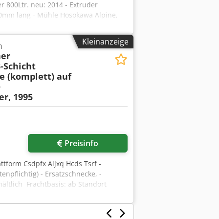
 800Ltr. neu: 2014 - Extruder
00mm lang - Mühle Hosokawa Alpine,
: 2014 - Zuführgerät Hosokawa, neu:
urchmesser: 500 mm - 2x Rotationssieb
Kleinanzeige
n
 Climaveneta Typ NX/K 0914P -
er
-Schicht
e (komplett) auf
+
r, 1995
Preisinfo
ttform Csdpfx Aijxq Hcds Tsrf -
pflichtig) - Ersatzschnecke, -
hältlich Frachtbasis: ab Standort
e der Maschine, rein netto