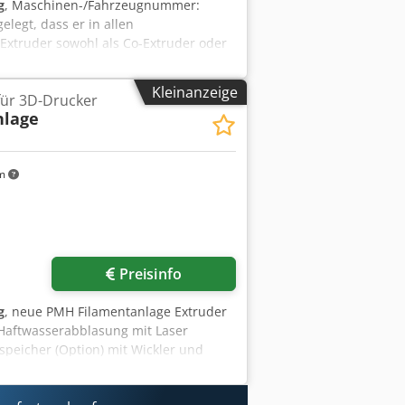
g
, Maschinen-/Fahrzeugnummer:
legt, dass er in allen
Extruder sowohl als Co-Extruder oder
ament, Vollstäbe, Schläuche, oder zum
chinendimensionen realisieren wir
Kleinanzeige
für 3D-Drucker
rd-Extruder mit nitrierter Garnitur
nlage
tional bieten wir diesen Extruder auch
amik, Faserverstärkte Kunststoffe, usw.
km
Preisinfo
g
, neue PMH Filamentanlage Extruder
 Haftwasserabblasung mit Laser
speicher (Option) mit Wickler und