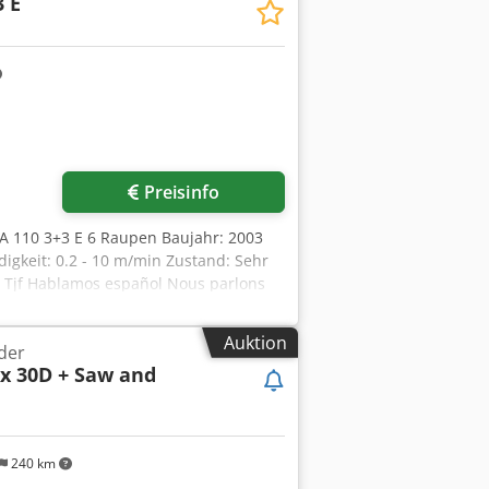
3 E
wurde bei 53.000 Std. eingebaut.
beträgt 62.590 Std.
Preisinfo
 110 3+3 E 6 Raupen Baujahr: 2003
keit: 0.2 - 10 m/min Zustand: Sehr
s Tjf Hablamos español Nous parlons
ockhorn-Grabstede Germany
Auktion
der
 x 30D + Saw and
240 km