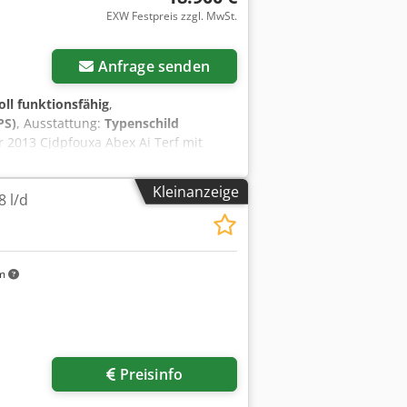
EXW Festpreis zzgl. MwSt.
Anfrage senden
oll funktionsfähig
,
PS)
, Ausstattung:
Typenschild
 2013 Cjdpfouxa Abex Ai Terf mit
U/min mit 30 kW wassergekühltem
serbuchse im Einzugsbereich
Kleinanzeige
 l/d
erbatch ein Schmelzedrucksensor
S und mit neuem Touchpanel zur
eprüft ! Abmessungen:ca. 195 x 70 x
truder in unserem Lager in Königswinter
km
nn im leeren Zustand vorgeführt
Preisinfo