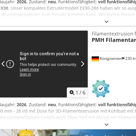
Baujahr:
2026
, Zustand:
neu
, Funktionsfähigkeit:
voll funktionsfähi
EX30
, Unser kompaktes Extrudermodell EX30-28d haben wir so ausge
Extrusionsprozessen zum Einsatz kommen kann. Wir bieten diesen 
Laborextruder an, als auch für die Extrusion von Schweißdraht, Fil
Granulieren mit Heissabschlag oder Stranggranulator. Andere Mas
Filamentextrusion 
ebenfalls, sprechen Sie uns an. Credpfx Aioby Rfpo Tjf Unser Standa
PMH
Filamenta
(Schnecke und Zylinder) deckt die meisten Polymerrohstoffe ab. Op
mit verschleißfester Garnitur an, zum Beispiel: für PEEK, Titan, Ker
Königswinter
230 
1
/
6
Baujahr:
2026
, Zustand:
neu
, Funktionsfähigkeit:
voll funktionsfähi
30 mm - 28 l/d mit Düse für 3D-Filamentextrusion mit Kühlbad mit
Messsystem(Option) Cedpfx Aech Sfqei Terf mit Abzug mit Filament
Verlegeeinrichtung MADE in GERMANY