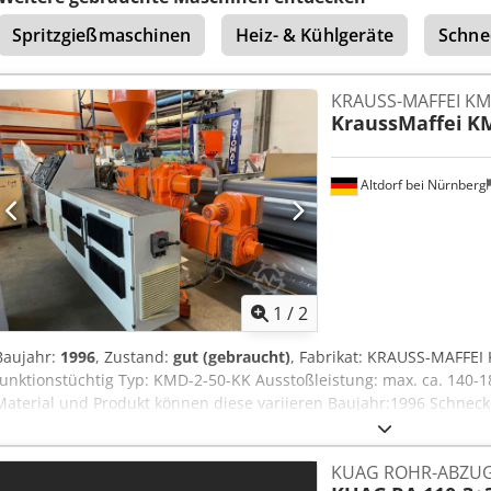
Spritzgießmaschinen
Heiz- & Kühlgeräte
Schne
KRAUSS-MAFFEI KM
KraussMaffei
KM
Altdorf bei Nürnberg
1
/
2
Baujahr:
1996
, Zustand:
gut (gebraucht)
, Fabrikat: KRAUSS-MAFFEI
funktionstüchtig Typ: KMD-2-50-KK Ausstoßleistung: max. ca. 140-1
Material und Produkt können diese variieren Baujahr:1996 Schne
Crsdeh Nmt Dopfx Ai Tsf Schneckenlänge: 1300 mm Schneckendrehz
Gleichstrommotor 25 kW Zylinder Heiz-/Kühlzonen: 4/3 (Ölkühlung)
KUAG ROHR-ABZUG 
Heizzonen: 5 Ausrüstung: Dosiergerät mit Trichter, Vakuumpumpe 