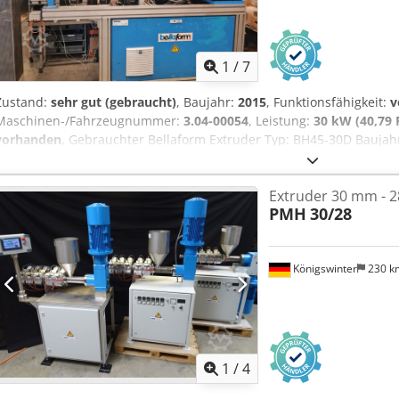
1
/
7
Zustand:
sehr gut (gebraucht)
, Baujahr:
2015
, Funktionsfähigkeit:
v
Maschinen-/Fahrzeugnummer:
3.04-00054
, Leistung:
30 kW (40,79 
vorhanden
, Gebrauchter Bellaform Extruder Typ: BH45-30D Baujahr
Schneckenabmessung 45 mm - 30 l/d, Schneckendrehzahl ca. 160 
Servomotor, mit Getriebe Zylinder mit 4 Heiz-/Kühlzonen und Was
Extruder 30 mm - 28
Materialtrichter plus eine COLORTRONIC Dosierschnecke für Mast
PMH
30/28
Schaltschrank im Maschinengestell integriert, mit fabrikneuer SP
einfachen und intuitiven Bedienung dieser Extruder ist funktionsg
200 cm (L x B x H mit Trichter) Sie können diesen (und weitere) Ex
Königswinter
230 
gerne besichtigen Die Maschine kann eingeschaltet werden und ka
werden. Die Schnecke wurde herausgezogen und gereinigt.
1
/
4