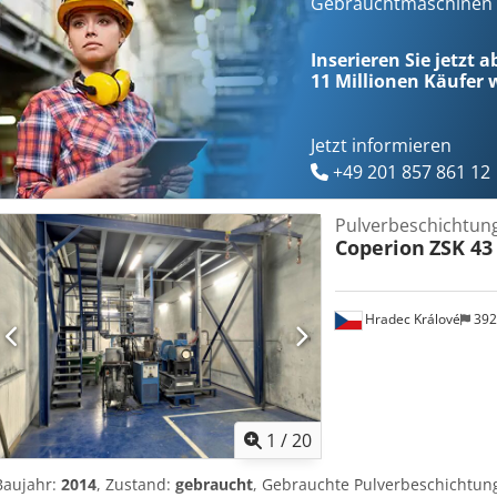
Gebrauchtmaschinen s
Inserieren Sie jetzt a
11 Millionen
Käufer w
Jetzt informieren
+49 201 857 861 12
Pulverbeschichtun
Coperion
ZSK 43
Hradec Králové
392
1
/
20
Baujahr:
2014
, Zustand:
gebraucht
, Gebrauchte Pulverbeschichtungs