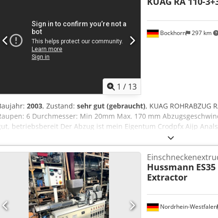
KUAG
RA 110-3+
Zylinderkühlaggregat, Schneckentemperierung Getriebe: Getriebe, 
Überholte Schnecken und der Zylinder Bemerkung: jetzige Laufzeit 
Bockhorn
297 km
1
/
13
Baujahr:
2003
, Zustand:
sehr gut (gebraucht)
, KUAG ROHRABZUG RA
Raupen: 6 Durchmesser: Min 20mm Max. 170 mm Abzugsgeschwindig
gut, betriebsbereit Der Abzug ist mein Eigentum Crodpfx Aijp Anal
français We speak English Sachal Extrusionsmaschinen D-26345 B
Einschneckenextru
Hussmann
ES35
Extractor
Nordrhein-Westfalen