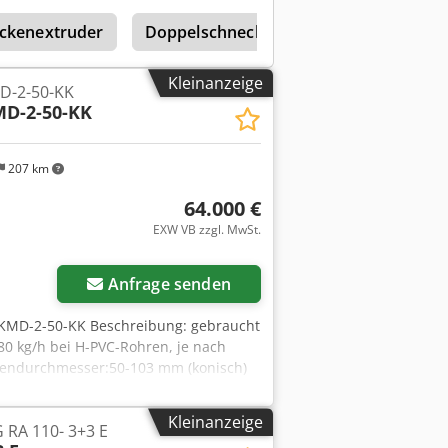
ckenextruder
Doppelschneckenextruder
Weber
Kleinanzeige
D-2-50-KK
D-2-50-KK
207 km
64.000 €
EXW VB zzgl. MwSt.
Mehr Bilder anfragen
Anfrage senden
 KMD-2-50-KK Beschreibung: gebraucht
80 kg/h bei H-PVC-Rohren, je nach
ckendurchmesser:50-103 mm (konisch)
ahl: max. 43 m/min. Antriebsmotor:
 Einlaufstück Heizzone: 1 Werkzeug
Kleinanzeige
RA 110- 3+3 E
für Zylinderentgasung,