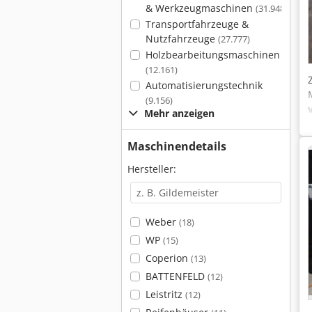
& Werkzeugmaschinen
(31.948)
Transportfahrzeuge &
Nutzfahrzeuge
(27.777)
Holzbearbeitungsmaschinen
(12.161)
Automatisierungstechnik
(9.156)
Mehr anzeigen
Maschinendetails
Hersteller:
Weber
(18)
WP
(15)
Coperion
(13)
BATTENFELD
(12)
Leistritz
(12)