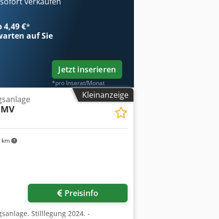
ofort verkaufen
b 4,49 €
*
arten auf Sie
Jetzt inserieren
*pro Inserat/Monat
Kleinanzeige
gsanlage
 MV
 km
Preisinfo
anlage. Stilllegung 2024. -