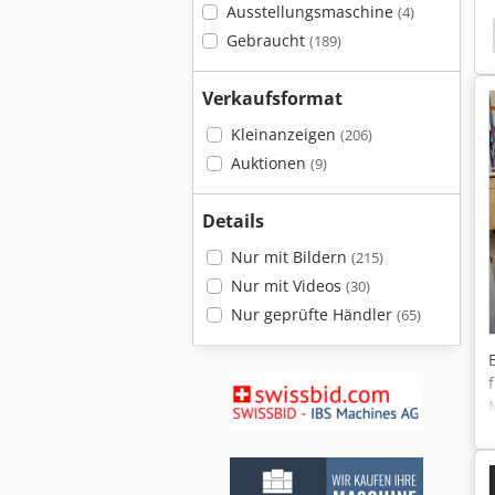
Ausstellungsmaschine
(4)
xtruder
Coperion
Weber Srx 65
Leistritz
Gebraucht
(189)
Verkaufsformat
Kleinanzeigen
(206)
Auktionen
(9)
Details
Nur mit Bildern
(215)
Nur mit Videos
(30)
Nur geprüfte Händler
(65)