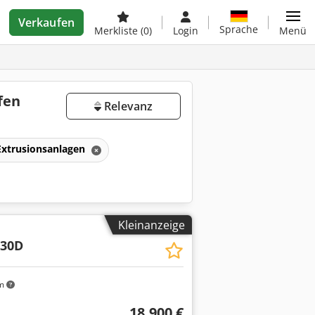
Verkaufen
Sprache
Merkliste
(0)
Login
Menü
fen
Relevanz
Extrusionsanlagen
Kleinanzeige
-30D
km
18.900 €