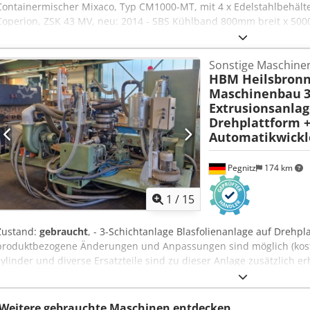
Containermischer Mixaco, Typ CM1000-MT, mit 4 x Edelstahlbehälter
Coperion, ZSK 43 MV, neu: 2014 - SBS Kühlband 800mm breit x 50
Typ ACM40 EC CL, neu: 2014 - Dosiergerät Gericke, Typ GL D 7, neu
2014 - Druckfilter Hosokawa Alpine, neu: 2014 - Edelstahlzyklon D
Sonstige Maschine
AZO, Typ E 240 - Taschenfilter, mit 45 kW el. Motor - Kühlaggregat
HBM Heilsbronn
Kühlaggregat Climaveneta Typ NX/K 0552P Crjdpfx Asvxrm Uoi Tjf
Maschinenbau
3
Extrusionsanlag
Drehplattform 
Automatikwickle
Pegnitz
174 km
1
/
15
Zustand:
gebraucht
, - 3-Schichtanlage Blasfolienanlage auf Drehpla
produktbezogene Änderungen und Anpassungen sind möglich (kosten
zylinder und diverse Ersatzteile sind zu dieser Anlage zusätzlich er
Lieferzeit: nach Absprache Zahlungsbedingung: 100% vor Übernahm
Weitere gebrauchte Maschinen entdecken