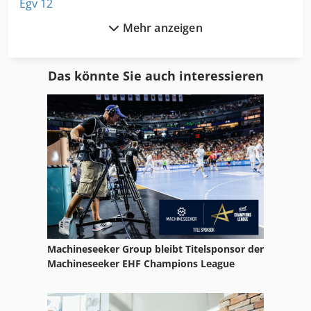
Egv 12
Mehr anzeigen
Eisen Und Hammerwerk Gmbh
Elektrische Baumschere
Das könnte Sie auch interessieren
Elektrische Blechschere
Elektrischer Rollstuhl
Elektro Kehrmaschine
Elektro Schrank
Elektro Zugmaschine
Ema 201
Machineseeker Group bleibt Titelsponsor der
Emb 9352 E
Machineseeker EHF Champions League
Fngj 20