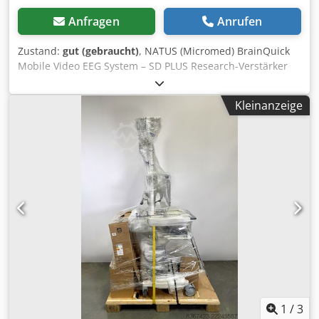
Anfragen
Anrufen
Zustand:
gut (gebraucht)
, NATUS (Micromed) BrainQuick
Mobile Video EEG System – SD PLUS Research-Verstärker
(48 Kanäle) (gebraucht) Csdpfxjzhicno Ad Nsha Dieses
leistungsstarke 48-Kanal-EEG-System vereint Flexibilität,
Kleinanzeige
Signalqualität und Benutzerfreundlichkeit in einer
kompakten, mobilen Lösung. (Preis pro Stück)
Hauptmerkmale: - SD PLUS™ Research-Verstärker (48
Kanäle) – Unterstützt bis zu 40 Common-Reference-Kanäle
mit mehreren Hilfseingängen - Hervorragende
Signalqualität – Hochauflösende Erfassung mit einer
Abtastrate von bis zu 16 kHz - Optimiert für anspruchsvolle
Umgebungen – technische Bewertungen, Signalanalyse-
Entwicklung, Schulungsumgebungen, Ersatzteilgewinnung
und andere nicht-klinische Anwendungen - Intuitive
Benutzeroberfläche – Benutzerfreundliches Layout mit
anpassbaren Symbolleisten für Live- und Review-Modi -
Flexible Layout-Optionen – Wechsel zwischen Studienarten
und Workflow-Phasen oder zentrischen Ansichten -
1
/
3