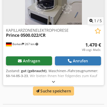
1
/
5
KAPILLARZONENELEKTROPHORESE
Prince
0500.022/CR
1.470 €
Borken
267 km
VB zzgl. MwSt.
Anfragen
Anrufen
Zustand:
gut (gebraucht)
, Maschinen-/Fahrzeugnummer:
50-14-05-3-23
, Wir bieten Ihnen hier folgendes zum Kauf
an: Artikelnummer: 12878 Prince Technologies PrinCe 560
Kapillarzonenelektrophorese System Anschluesse:
Suche speichern
Chjdpfju Eb D Hsx Ad Nea Stromnetz, HV-Kontrolle, Parallel
AnschlussA, Parallel Anschluss B, Psxh8M Reihen
Anschluss A (RS232), Reihen Anschluss B (RS232).
Technische Daten: Injektionsmethode: Bis zu 650 min, in