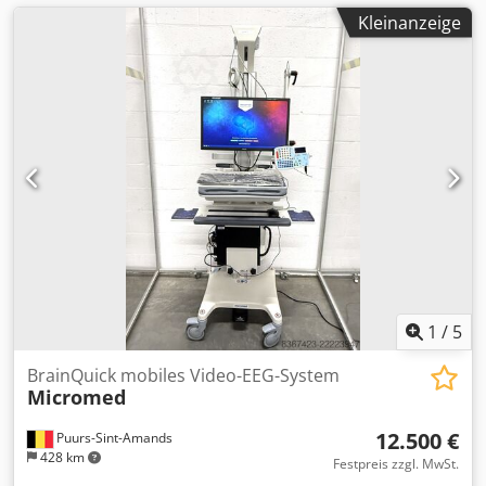
Kleinanzeige
1
/
5
BrainQuick mobiles Video-EEG-System
Micromed
12.500 €
Puurs-Sint-Amands
428 km
Festpreis zzgl. MwSt.