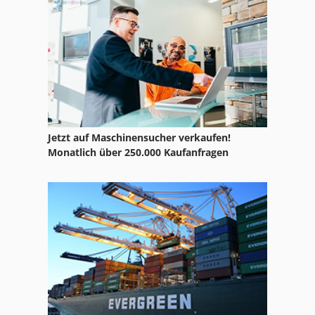
Fu 115
Ga 11 Ff
Gkt 60
Hsc 20 Linear
International 2674
Jetzt auf Maschinensucher verkaufen!
International 433
Monatlich über 250.000 Kaufanfragen
International 434
Ka 77
Kgs 1670
Ng 200