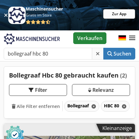
Maschinensucher
Zur App
Gratis im Store
Verkaufen
Suchen
Bollegraaf Hbc 80 gebraucht kaufen
(2)
Filter
Relevanz
Bollegraaf
HBC 80
H
Alle Filter entfernen
Kleinanzeige