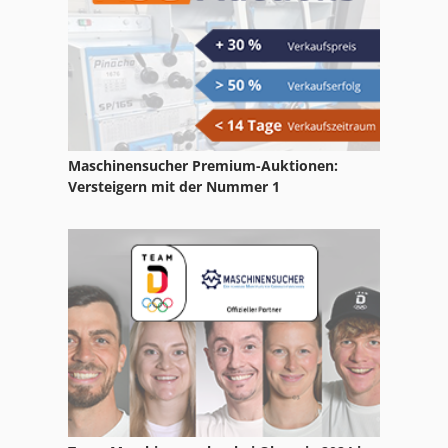
Terex Dumper
Terex Hd 1000
Terex Hr 14
Terex Hr 16
Maschinensucher Premium-Auktionen:
Terex Hr 18
Versteigern mit der Nummer 1
Terex Hr 32
Terex Hr 42
Terex Pt 80
Terex Rc 35
Terex Tb 66
Terex Tl 80