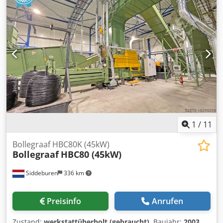
1
/
11
Bollegraaf HBC80K (45kW)
Bollegraaf
HBC80 (45kW)
Siddeburen
336 km
Preisinfo
Anrufen
Zustand:
werkstattüberholt (gebraucht)
, Baujahr:
2003
,