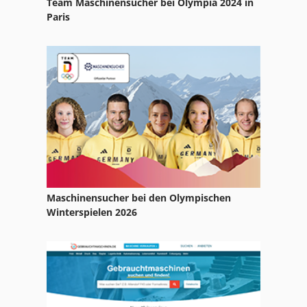
Team Maschinensucher bei Olympia 2024 in
Vermeer Bc 1000 Xl
Paris
Vermeer Bc 1400
Vermeer Bc 160 Xl
Vermeer Bc 1800 Xl
Welger 830
Maschinensucher bei den Olympischen
Winterspielen 2026