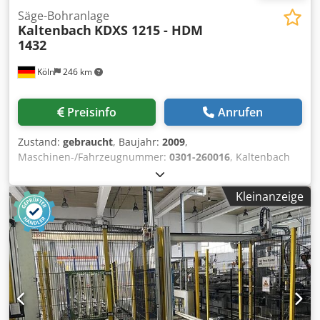
Säge-Bohranlage
Kaltenbach
KDXS 1215 - HDM
1432
Köln
246 km
Preisinfo
Anrufen
Zustand:
gebraucht
, Baujahr:
2009
,
Maschinen-/Fahrzeugnummer:
0301-260016
, Kaltenbach
Bohrsäge-Anlage für den Einsatz im mittleren bis
schweren Stahlbau. Mit dieser Kaltenbach Anlage können
Kleinanzeige
Stahlprofile in einem Arbeitsgang gebohrt, gekörnt und auf
Länge gesägt werden. Walzprofile wie Doppel-T-Stahl, T-
Stahl, U-Stahl, Winkelstahl, Hohlprofile und Flachstahl
werden hier verarbeitet. Die Bohreinheit der Anlage
verfügt über eine automatische
Werkzeugwechseleinrichtung an drei Bohrspindeln für
jeweils fünf Werkzeuggrößen. Die Werkzeuge werden
hochpräzise über Kugelrollspindeln und Servomotoren