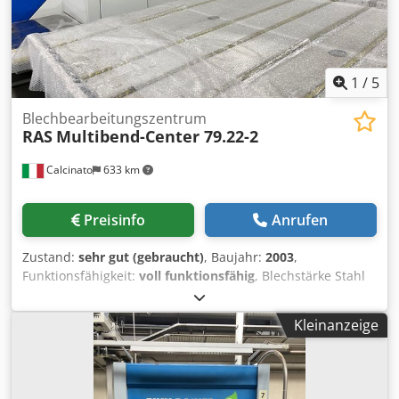
1
/
5
Blechbearbeitungszentrum
RAS
Multibend-Center 79.22-2
Calcinato
633 km
Preisinfo
Anrufen
Zustand:
sehr gut (gebraucht)
, Baujahr:
2003
,
Funktionsfähigkeit:
voll funktionsfähig
, Blechstärke Stahl
(max.):
2 mm
, Blechstärke Aluminium (max.):
3 mm
,
Technische Merkmale: Maximale Arbeitslänge 2160 mm
Kleinanzeige
Maximale Blechdicke (Stahl 400 N/mm2) 2,0 mm Maximale
Blechdicke (Edelstahl) 1,5 mm Maximale Blechdicke
(Aluminium) 3,0 mm Maximale Entwicklungsblattbreite
1500 mm Maximale Falzhöhe an vier Seiten max * 203 mm