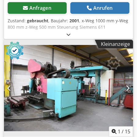
Anfragen
Anrufen
Zustand:
gebraucht
, Baujahr:
2001
, x-Weg 1000 mm y-Weg
800 mm z-Weg 500 mm Steuerung Siemens 611
Heidenhain 430 mit originaler Hebevorrichtung Dodpjztfx
Aefx Aatjck ISO 40
Kleinanzeige
1
/
15