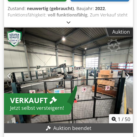
Zustand:
neuwertig (gebraucht)
, Baujahr:
2022
,
Funktionsfähigkeit:
voll funktionsfähig
, Zum Verkauf steht
ein gepflegtes Maschinenpaket – alles aktuelle Modelle in
einwandfreiem Zustand. MABI 3000E EVO (2022) MABI 4QS
Auktion
(2020) Dcedpezbrdpjfx Aatok MABI 4H (2020)
Schwartmanns BM 1 (2021) Schwartmanns RLM 1 (2021)
Bei Fragen oder Anfragen kontaktieren Sie uns gerne!
VERKAUFT
Jetzt selbst versteigern!
1
/
50
Auktion beendet