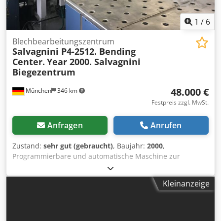
1
/
6
Blechbearbeitungszentrum
Salvagnini P4-2512. Bending
Center.
Year 2000. Salvagnini
Biegezentrum
48.000 €
München
346 km
Festpreis zzgl. MwSt.
Anfragen
Anrufen
Zustand:
sehr gut (gebraucht)
, Baujahr:
2000
,
Programmierbare und automatische Maschine zur
Produktion von Blechpaneelen durch Bildung mehrerer
Kantungen auf allen vier Seiten Dedpfew A Nnpox Aatock
Kleinanzeige