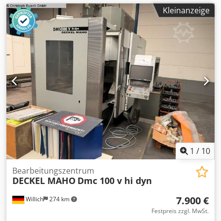
Kleinanzeige
1
/
10
Bearbeitungszentrum
DECKEL MAHO
Dmc 100 v hi dyn
7.900 €
Willich
274 km
Festpreis zzgl. MwSt.