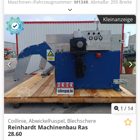
Maschinen-/Fahrzeugnummer:
M1348
, Abmaße: 255 Breite
x170 Tiefe x254 Höhe Gewicht: 4100 kg Max. Presskraft: 400
kN (40 Tonnen) Max. Biegelänge 1600mm Abstand
Kleinanzeige
zwischen den Ständern: 1600mm X-Achsen Verfahrweg:
600mm Hub max.: 290mm Gesteuerte Achsen: X, Y, R
Steuerung: Ausstattung: 4 Anschläge Zustand: Original
Bildschirm Defekt --> Zweitbildschirm wurde montiert und
mit Maschine verbunden. (Funktioniert) Dodpfx
Aoylhkysatock Bombierung: servomechanisch betriebenen
Power Belt System --> gleichmäßige Kraftverteilung Die
Anlage ist funktionsfähig und in einem guten
Allgemeinzustand.
1
/
14
Coillinie, Abwickelhaspel, Blechschere
Reinhardt Machinenbau
Ras
28.60