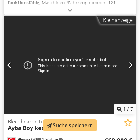
funktionsfähig
, Maschinen-/Fahrzeugnummer:
121-
C6218406
, Art des Eingangsstroms:
Drehstrom
, Finn-Power
C6 — Stanzmaschine mit Revolverwerkzeug (2006)
Kleinanzeige
Automatischer Werkzeugwechsel Dcedpfx Aexb R Npoatok
Hohe Positioniergenauigkeit Kompatibel mit
Automatisierungssystemen Geeignet für die
Serienproduktion von Metallteilen
1
/
7
Blechbearbeitungszentrum
Suche speichern
Ayba
Boy kesme ve Dilme
Dilovası OSB
1.864 km