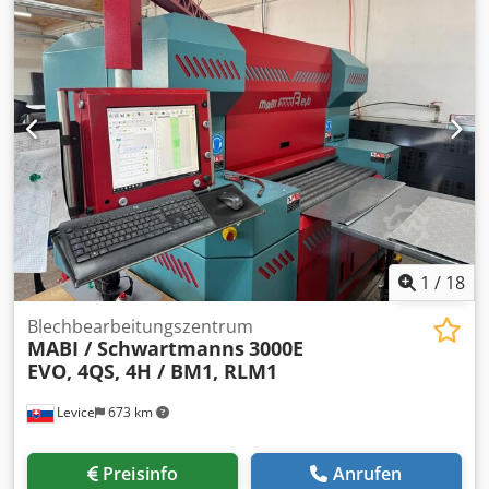
Mabi 4K Kappen Stanze
1
/
18
Blechbearbeitungszentrum
MABI / Schwartmanns
3000E
EVO, 4QS, 4H / BM1, RLM1
Levice
673 km
Preisinfo
Anrufen