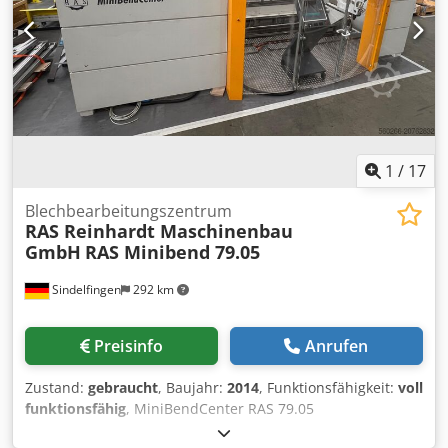
& Gewicht Abmessungen: 12.500 x 7.400 x 2.600 mm
Maschinengewicht ca.: 19.000 kg Gesamtleistungsbedarf:
43 kW Betriebsstunden: 40.000 h AUSSTATTUNG
Automat./manuelle Beladung über PCD Automat.
Beladesystem mit Hubtisch Automatisches Biegezentrum
P4-2516 Automat. Werkzeuganverteilung ALA
Symmetrisches CLA Halbautomat. Entladung der fertigen
Teile über SAP
1
/
17
Blechbearbeitungszentrum
RAS Reinhardt Maschinenbau
GmbH
RAS Minibend 79.05
Sindelfingen
292 km
Preisinfo
Anrufen
Zustand:
gebraucht
, Baujahr:
2014
, Funktionsfähigkeit:
voll
funktionsfähig
, MiniBendCenter RAS 79.05
Vollautomatisches Schwenkbiegezentrum für Kleinteile -