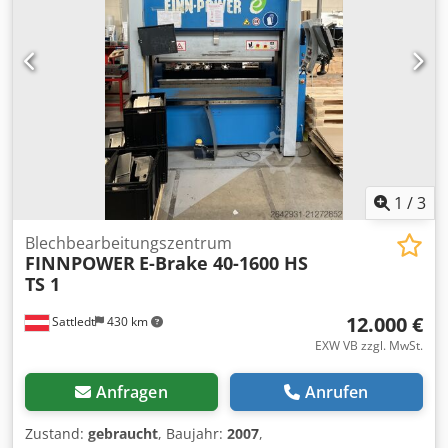
180 Grad Klappbereich der Klinge Dsdov A Tfgspfx Aatock
Maschinenbreite ca. 5500 mm Maschinenlänge ca. 7000
mm Maschinenhöhe 2500 mm Gesamtgewicht 20000 kg
Leistung 25 kW Frequenz 50 Hz Druck 6 bar Platinen-
Feeder-Portalladesystem
1
/
3
Blechbearbeitungszentrum
FINNPOWER
E-Brake 40-1600 HS
TS 1
12.000 €
Sattledt
430 km
EXW VB zzgl. MwSt.
Anfragen
Anrufen
Zustand:
gebraucht
, Baujahr:
2007
,