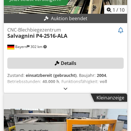
ALA Symmetrisches CLA Halbautomat. Entladung der
fertigen Teile über SAP
1
/
10
Auktion beendet
CNC-Blechbiegezentrum
Salvagnini
P4-2516-ALA
Bayern
302 km
Details
Zustand:
einsatzbereit (gebraucht)
, Baujahr:
2004
,
Betriebsstunden:
40.000 h
, Funktionsfähigkeit:
voll
funktionsfähig
, Blechstärke Stahl (max.):
2 mm
,
Blechstärke Aluminium (max.):
3 mm
, Arbeitsbreite:
2.780
Kleinanzeige
mm
, Arbeitshöhe:
1.090 mm
, TECHNISCHE DETAILS
Blechlänge max.: 2.780 mm Blechbreite max.: 1.500 mm
Abkantlänge max.: 2.550 mm Blechstärke bei Edelstahl: 2,5
mm Kanthöhe max.: 185 mm Blechstärke bei Aluminium:
3,0 mm Abkantwinkel max.: ± 135 ° Arbeitshöhe: 1.090 mm
MASCHINEN-DETAILS Dodpfx Ajxhfbteatsck Abmessungen