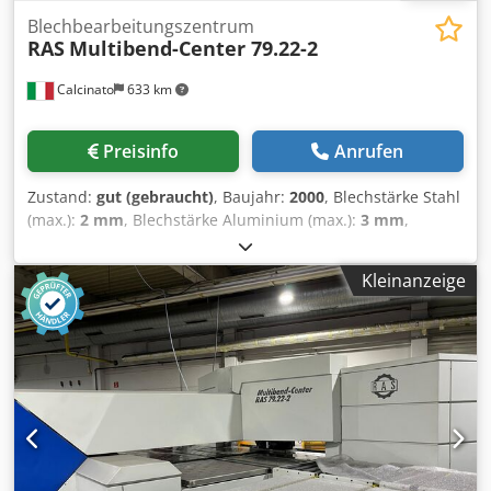
Blechbearbeitungszentrum
RAS
Multibend-Center 79.22-2
Calcinato
633 km
Preisinfo
Anrufen
Zustand:
gut (gebraucht)
, Baujahr:
2000
, Blechstärke Stahl
(max.):
2 mm
, Blechstärke Aluminium (max.):
3 mm
,
Technische Merkmale: Maximale Arbeitslänge 2160 mm
Maximale Blechdicke (Stahl 400 N/mm2) 2,0 mm Maximale
Kleinanzeige
Blechdicke (rostfreier Stahl) 1,5 mm Maximale Blechdicke
(Aluminium) 3,0 mm Maximale Blechbreite 1500 mm
Maximale vierseitige Falzhöhe * 203 mm
Biegeschaufelradius 180 Grad Breite der Maschine ca.
5500 mm Länge der Maschine ca. 7000 mm Höhe der
Maschine 2500 mm Dsdpfx Ajqzibtoateck Gesamtgewicht
21000 kg Leistung 18 kW Frequenz 50 Hz Druck 6 bar
INKLUSIVE Schleppladesystem