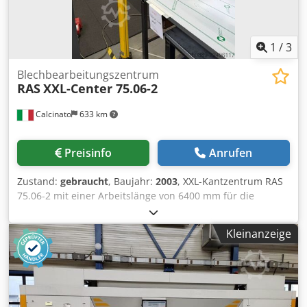
1
/
3
Blechbearbeitungszentrum
RAS
XXL-Center 75.06-2
Calcinato
633 km
Preisinfo
Anrufen
Zustand:
gebraucht
, Baujahr:
2003
, XXL-Kantzentrum RAS
75.06-2 mit einer Arbeitslänge von 6400 mm für die
vollautomatische, positive und negative Biegung, bei der
es nicht erforderlich ist, das Blech zu wenden. Maximale
Kleinanzeige
Blechdicke (400 N/mm²): 1,5 mm. Vier motorisierte und
extrem schnelle Achsen, die über eine CNC-Steuerung
geregelt werden (keine Hydraulik). Dodpfx Aaozru Nzjtock
Für: • Biegewinkel oben und unten: 126 Grad/Sekunde •
Oberbacke: 60 mm/Sekunde • Anschläge: 12–750 mm •