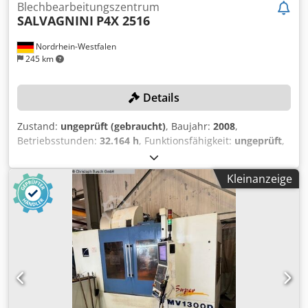
Blechbearbeitungszentrum
SALVAGNINI
P4X 2516
Nordrhein-Westfalen
245 km
Details
Zustand:
ungeprüft (gebraucht)
, Baujahr:
2008
,
Betriebsstunden:
32.164 h
, Funktionsfähigkeit:
ungeprüft
,
Maschinen-/Fahrzeugnummer:
3201250
, Blechstärke Stahl
(max.):
2 mm
, Blechstärke Aluminium (max.):
3 mm
,
Kleinanzeige
Werkstücklänge (max.):
2.695 mm
, Werkstückbreite (max.):
1.524 mm
, Kein Mindestpreis - garantierter Verkauf zum
höchsten Gebot! Die Gebotsabgabe verpflichtet zur
fristgerechten Abholung zwischen dem 23.03.2026 und
dem 27.03.2026! Die Maschine verfügt auch über eine
Schneidfunktion (siehe Bilder)! TECHNISCHE DETAILS Max.
Zugfestigkeit Edelstahl: 600 N/mm² Blechstärken Edelstahl:
0,5 mm - 1,25 mm Typische Blechstärke Edelstahl: 1,0 mm
Max. Zugfestigkeit Stahl: 410 N/mm² Blechstärken Stahl: