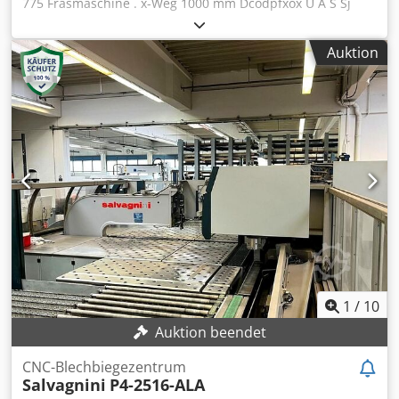
775 Fräsmaschine . x-Weg 1000 mm Dcodpfxox U A S Sj
Aatjk y-Weg 620 mm z-Weg 700 mm Achsen 5 Achsen
simultan gesteuert Gewicht 12 t +++++ Bitte beachten Sie,
Auktion
dass die Maschine im demontierten und verladebereiten
Zustand ist. Aus diesem Grund ist eine Vorführung unter
Strom oder die Fertigung eines Videos nicht möglich.
Darüber hinaus enthält unsere Anzeige die
aussagefähigsten Fotos von bestmöglicher Qualität. Die
Zusendung weiterer Bilder ist leider nicht möglich. +++++
1
/
10
Auktion beendet
CNC-Blechbiegezentrum
Salvagnini
P4-2516-ALA