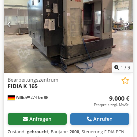
Schwerste Komponente (Kantmaschine): ca. 20.040 kg
Betriebsstunden: 32.164 h Roboter Hersteller: KUKA Typ:
KR 150 L110-2 2000 Baujahr: 2008 Gewicht: 1.285 kg
Bemerkung: Roboter ist umgebaut auf Magnetheber
LIEFERUMFANG vorhandene Handbücher Diverse
Ersatzteile in Holzkisten
1
/
9
Bearbeitungszentrum
FIDIA
K 165
9.000 €
Willich
274 km
Festpreis zzgl. MwSt.
Anfragen
Anrufen
Zustand:
gebraucht
, Baujahr:
2000
, Steuerung FIDIA PCN