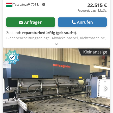
22.515 €
Tatabánya
701 km
Festpreis zzgl. MwSt.
Anfragen
Anrufen
Zustand:
reparaturbedürftig (gebraucht)
,
Blechbearbeitungsanlage, Abwickelhaspel, Richtmaschine,
Tafelschere, Reinhardt Maschinenbau GmbH Ras 228.60
Gebrauchte Maschine Dcsdpfxovkbrqo Aatjk Hersteller:
Kleinanzeige
Reinhardt Maschinenbau GmbH Modell: Ras 28.60
Maximale Blechbreite: 1500 mm Maximale Blechdicke: 1,5
mm Gesamtgewicht: 9350 kg Merkmale: Abwickelhaspel
Messeinheit Blechrichtmaschine Guillotine-Schere
Elektrische Daten: Spannung: 400 V Leistung: 12 kW
Frequenz: 50 Hz Stromstärke: 35 A Hinweis: Die Anzeige
auf dem Bedienfeld ist nicht funktionsfähig.