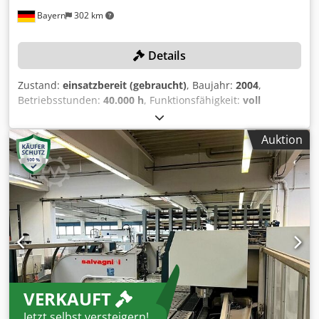
Bayern
302 km
Details
Zustand:
einsatzbereit (gebraucht)
, Baujahr:
2004
,
Betriebsstunden:
40.000 h
, Funktionsfähigkeit:
voll
funktionsfähig
, Blechstärke Stahl (max.):
2 mm
,
Blechstärke Aluminium (max.):
3 mm
, Arbeitsbreite:
2.780
Auktion
mm
, Arbeitshöhe:
1.090 mm
, TECHNISCHE DETAILS
Blechlänge max.: 2.780 mm Blechbreite max.: 1.500 mm
Abkantlänge max.: 2.550 mm Blechstärke bei Edelstahl: 2,5
mm Kanthöhe max.: 185 mm Blechstärke bei Aluminium:
3,0 mm Abkantwinkel max.: ± 135 ° Arbeitshöhe: 1.090 mm
MASCHINEN-DETAILS Abmessungen & Gewicht
Abmessungen: 12.500 x 7.400 x 2.600 mm
Maschinengewicht ca.: 19.000 kg Gesamtleistungsbedarf:
43 kW Dcedpfx Aasxxp Ekstjk Betriebsstunden: 40.000 h
AUSSTATTUNG Automat./manuelle Beladung über PCD
VERKAUFT
Automat. Beladesystem mit Hubtisch Automatisches
Biegezentrum P4-2516 Automat. Werkzeuganverteilung
Jetzt selbst versteigern!