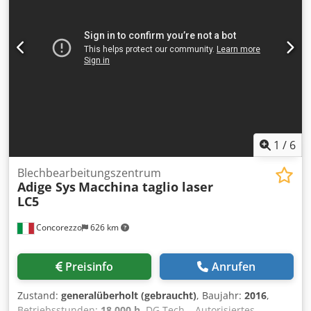
1
/
6
Blechbearbeitungszentrum
Adige Sys
Macchina taglio laser
LC5
Concorezzo
626 km
Preisinfo
Anrufen
Zustand:
generalüberholt (gebraucht)
, Baujahr:
2016
,
Betriebsstunden:
18.000 h
, DG Tech – Autorisiertes