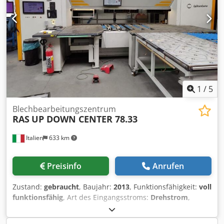
Geschwindigkeit des Hinteranschubs: 350 mm/Sekunde •
Biegegenauigkeit (abhängig von der Blechqualität): bis zu
+/- 1 Grad.
1
/
5
Blechbearbeitungszentrum
RAS
UP DOWN CENTER 78.33
Italien
633 km
Preisinfo
Anrufen
Zustand:
gebraucht
, Baujahr:
2013
, Funktionsfähigkeit:
voll
funktionsfähig
, Art des Eingangsstroms:
Drehstrom
,
Blechstärke Stahl (max.):
3 mm
, Gesamtgewicht:
15.000 kg
,
Eingangsspannung:
400 V
, Biegewinkel (max.):
180 °
,