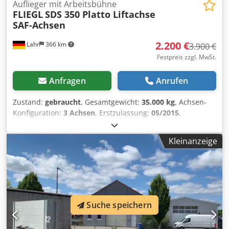
Auflieger mit Arbeitsbühne
FLIEGL
SDS 350 Platto Liftachse
SAF-Achsen
2.200 €
Lahr
366 km
3.900 €
Festpreis zzgl. MwSt.
Anfragen
Anrufen
Zustand:
gebraucht
, Gesamtgewicht:
35.000 kg
, Achsen-
Konfiguration:
3 Achsen
, Erstzulassung:
05/2015
,
Laderaumlänge:
13.600 mm
, Laderaumbreite:
2.520 mm
,
Ausstattung:
ABS
, Fliegl SDS 350 Platto Liftachse SAF-
Kleinanzeige
Achsen Int. Nr. für Anfragen: 1225958 Cedoyavigjpfx Ac
Hsrf * ABS * EBS * 3-Achsen luftgefedert * Liftachse *
Scheibenbremsen * SAF Achsen Laderaumlänge : Länge :
13.600 mm * Breite : 2.520 mm Reifen : 1.Achse : 385 / 55 R
19,5 30% luftgefedert / Liftachse 2.Achse : 385 / 55 R 19,5
30% luftgefedert 3.Achse : 385 / 55 R 19,5 30% luftgefedert
Suche speichern
----Preis: 2.200,- EUR + 19 % MwSt Für weitere Fragen
können Sie uns unter folgenden Rufnummern erreichen: *