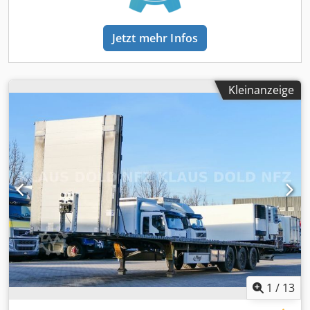
und Zwischenverkauf vorbehalten----Werbung und diverse
Schriftzüge wurden digital entfernt.-----Gerne stehen wir
Ihnen für alle Formalitäten, welche beim Kauf eines
Jetzt mehr Infos
Fahrzeugs anfallen, mit Rat und Tat zur Seite.Teilen Sie
uns einfach Ihre Wünsche und Anregungen mit und wir
kümmern uns darum.Unter anderem können wir Ihnen
gegen Aufpreis die folgendenden Dienstleistungen
Kleinanzeige
anbieten:----Inzahlungnahme Ihres alten FahrzeugsTÜV/SP
AbnahmeKomplette ExportabwicklungVermittlung von
FinanzierungenBeantragung von
ExportkennzeichenÜberführung von FahrzeugenZulassung
von FahrzeugenBergungen und Fahrzeugtransporte----?IHR
VTS TEAM
1
/
13