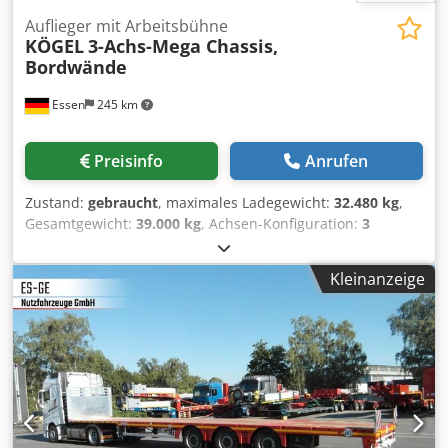
Auflieger mit Arbeitsbühne
KÖGEL
3-Achs-Mega Chassis,
Bordwände
Essen
245 km
Preisinfo
Anrufen
Zustand:
gebraucht
, maximales Ladegewicht:
32.480 kg
,
Gesamtgewicht:
39.000 kg
, Achsen-Konfiguration:
3
Achsen
, Erstzulassung:
07/2023
, nächste Prüfung (TÜV):
08/2026
, Ausstattung:
ABS
, Auszug Ausstattung Rahmen
Kleinanzeige
10110.191 Regelmäßiger Leiterrahmen in Stahl-Leichtbau
mit durchgesteckten Querträgern. 10115.010 Mit
Vorsprengung des Fahrgestellrahmen 10140.010
Abdeckblech zwischen Außenrahmen und Längsträger als
Reifenschutz für die Hinterräder der Sattelzugmaschine.
10300.108 Kupplungsplatte ca. 8 mm stark, mit einem 2-
Zugsattelzapfen nach DIN 74080 / ISO 337 Fahrwerk I
17160.015 Achsliftmechanik auf Achse 1 I 18330.365 BPW-