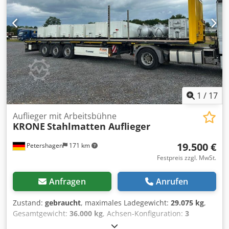
385/65 R22,5 * Ersatzradhalter Für weitere Informationen
stehen wir ihnen gerne zur Verfügung
1
/
17
Auflieger mit Arbeitsbühne
KRONE
Stahlmatten Auflieger
19.500 €
Petershagen
171 km
Festpreis zzgl. MwSt.
Anfragen
Anrufen
Zustand:
gebraucht
, maximales Ladegewicht:
29.075 kg
,
Gesamtgewicht:
36.000 kg
, Achsen-Konfiguration:
3
Achsen
, Erstzulassung:
07/2019
, nächste Prüfung (TÜV):