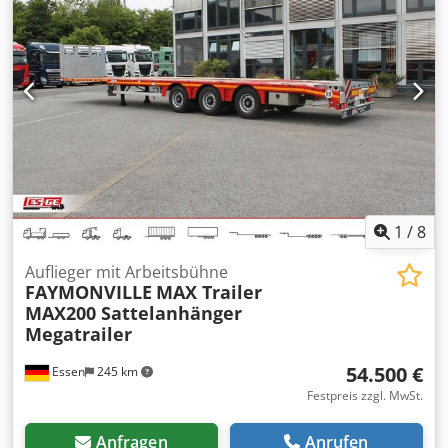
Mehrkammerschlußleuchten Adapterbox fest montiert mit
Stützwinden (12t) * Bereifung: 385/65 R22,5 * 1x
2x7-poliger Steckdose (1 x ISO 1185 / 1x ISO 3731, 24 V-N /
Kunststoffwerkzeugkasten * Palettenkasten f. 24 Euro-
24 V-S) und 15-poliger Steckdose ISO 12098 LED-
Paletten * Aufsattelhöhe: 1.150 mm * Reserveradhalter *
Rundumkennleuchte Compact orange mit Aufsteckrohr,
verstärkte Stirnwand * MULTILOCK Aussenrahmen
am Leuchtenträger angeordnet. Schalter in der Leuchte
Crjdpevw Hlcsfx Ac Hsf * 6 Paar Schwerlast-Zurrösen *
ändert die Funktion: Rundumleuchte, schnell Crodpfx Aezp
Rungentaschen seitlich und mittig * je Seite sechs Stück
Aycjc Hsf
verbreiterbare Rungentaschen * je Seite sechs Stück
Seilwinden zur LAdungssicherung * 18 Stück
Einsteckrungen * 4 Stück beleuchtete Überbreiteschilder *
Rundumleuchte ORANGE Beispielfotos Für weitere
Informationen stehen wir Ihnen gerne zur Verfügung.
1
/
8
Auflieger mit Arbeitsbühne
FAYMONVILLE
MAX Trailer
MAX200 Sattelanhänger
Megatrailer
54.500 €
Essen
245 km
Festpreis zzgl. MwSt.
Anfragen
Anrufen