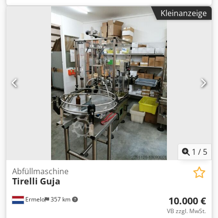
Fußpedal sowie einem Automatikmodus ausgestattet. Im
Margarine, Soße, Butter, Käse usw.. Grunwald
Automatikmodus füllt die Maschine kontinuierlich ab –
Kleinanzeige
Rotationsbecherfüllmaschine mit 2 Köpfen, für runde
ideal für größere Stückzahlen. Die Abfüllgeschwindigkeit
Becher Produktionsjahr: 2000 Für die Heißabfüllung von
ist einstellbar. Mit dem Fußpedal können Sie im
flüssigen Produkten mit servogetriebener
individuellen Tempo arbeiten. Je nach Bediener und
Becherhebevorrichtung und Trichter mit Abstreifrührwerk
abgefülltem Volumen sind 15-25 Einheiten pro Minute
und Zuführventilen (CIP-reinigbar), Alusiegelung durch
möglich, was diese Maschine sehr schnell macht. Das
Vakuum und Kippsiegelung, Heißsiegelung der
Gewicht beträgt ca. 15-20kg – die Maschine ist einfach auf
Alusiegelung, Schnappdeckelstation und Ausschleusung.
einem Tisch zu platzieren. Komplett aus Edelstahl gefertigt
Steuerpult aus Edelstahl, das an der Maschine hängt, und
und qualitativ sehr hochwertig. Bei Fragen kontaktieren Sie
Bedienpult. Die Maschine verfügt über
uns gerne per E-Mail – wir beraten Sie zu dieser oder
Sicherheitsabdeckungen aus Polycarbonatglas. Dcjdpfsp R
anderen Maschinen. Ebenfalls bieten wir eine
R Dwox Agrsk CEE-Maschine, inkl. Dokumentation
Etikettiermaschine an, die eine ideale Ergänzung zur
Stationiert: Dänemark
Abfüllmaschine darstellt. Wir bemühen uns, Ihre Anfrage
innerhalb von 24 Stunden zu beantworten. Telefonisch
1
/
5
sind wir ebenfalls erreichbar und stehen Ihnen gerne
werktags von 08:30 bis 17:00 Uhr zur Verfügung.
Abfüllmaschine
Tirelli
Guja
10.000 €
Ermelo
357 km
VB zzgl. MwSt.