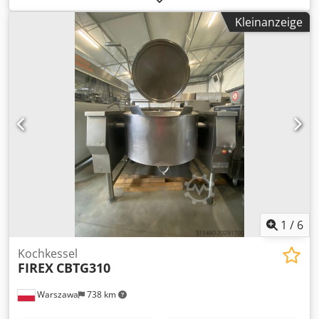
Dcsdpexdfccefx Agrjk
Kleinanzeige
1
/
6
Kochkessel
FIREX
CBTG310
Warszawa
738 km