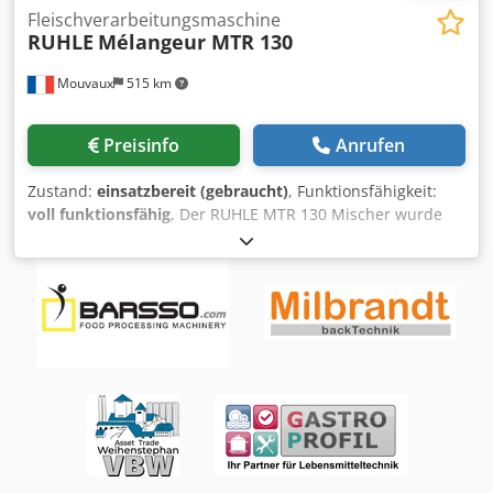
Fleischverarbeitungsmaschine
RUHLE
Mélangeur MTR 130
Mouvaux
515 km
Preisinfo
Anrufen
Zustand:
einsatzbereit (gebraucht)
, Funktionsfähigkeit:
voll funktionsfähig
, Der RUHLE MTR 130 Mischer wurde
zur Optimierung von Produktionsprozessen in der
Lebensmittelindustrie entwickelt. Dank seiner Vielseitigkeit
eignet es sich für eine große Produktpalette, von Fleisch
und Fisch bis hin zu Gemüse und Trockenfrüchten. Dieser
Mixer garantiert eine schnelle und gleichmäßige
Verteilung der Zutaten und gewährleistet bei jedem Zyklus
eine gleichbleibende Qualität. Durch die Integration einer
Vakuumpumpe wird die Textur der Produkte durch die
Reduzierung der Luft verbessert und so ihre Haltbarkeit
verlängert. Ausgestattet mit einem abnehmbaren
Mischarm bietet es große Flexibilität und ermöglicht eine
einfache Wartung. Sein manuelles Neigungssystem