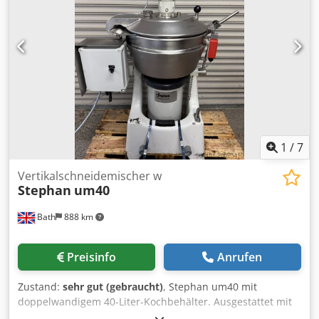
Genauigkeit: ±1 mm; max. Maschinentaktzahl im Leerlauf:
40 Takte/Minute; Strom: 220V, 50Hz/60Hz. Dodpfx Agev Nk
Sdereck Bitte beachten Sie, daß unsere Neupreise häufig
unter den üblichen Gebrauchtpreisen liegen. Fragen Sie
gern einfach an und nennen Sie uns Ihre
Verpackungsaufgabe. - Ab Lager sind i.d.R. immer 30-50
unterschiedliche neue Maschinen sofort verfügbar. Dazu
haben wir bei kundenspezifisch herzustellenden
Maschinen sehr kurze Lieferzeiten ab ca. 3 Wochen. - Alle
Maschinen sind mit voller Garantie erhältlich.
1
/
7
Vertikalschneidemischer w
Stephan
um40
Bath
888 km
Preisinfo
Anrufen
Zustand:
sehr gut (gebraucht)
, Stephan um40 mit
doppelwandigem 40-Liter-Kochbehälter. Ausgestattet mit
S-Messer-Schneider und Mischer mit Wandabstreifer.