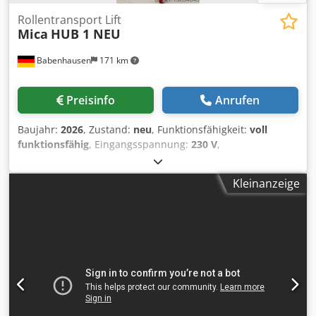
Rollentransport Lift
Mica
HUB 1 NEU
Babenhausen
171 km
Preisinfo
Anrufen
Baujahr:
2026
, Zustand:
neu
, Funktionsfähigkeit:
voll
funktionsfähig
, Eingangsspannung:
230 V
,
Eingangsfrequenz:
50 Hz
, DGUV geprüft bis:
08/2027
, Art
des Eingangsstroms:
Drehstrom
,
Kleinanzeige
Maschinen-/Fahrzeugnummer:
2026
, Mit dem HUB1ROLL
Rollentransportwagen können Sie Papier- und Folienrollen
bis zu einer maximalen Höhe von 180 cm heben. Der
mechanische Antrieb ermöglicht ein sanftes, sicheres und
schonendes Heben und Senken der Rollen. Er ist die
perfekte Lösung für Produktion und Lager, die ein mobiles
und effizientes Gerät zum Bewegen schwerer und
sperriger Materialien benötigen. Dodpfxjw S Slze Agrjck
Modell: Hub-1 Edelstahlausführung fahrbar Hebehöhe: