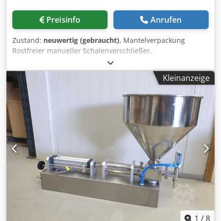
Wert auf Effizienz, Qualität und Zuverlässigkeit bei ihren
Kochprozessen legen. Technische Eigenschaften: 400 L
Preisinfo
Anrufen
Dampfgarerball. Gebrauchter Dampfgarer. Hersteller:
Process Agro Fassungsvermögen: 400 Liter Baujahr: 2018
Zustand:
neuwertig (gebraucht)
, Mantelverpackung
Dedpfou H Uznsx Agrsck W3F57BIq
Rostfreier manueller Schalenverschließer,
Doppelschalenbetrieb, Temperatur- und Zeitsteuerung,
Schalenabmessungen 270mm x 280mm, 1Ph Dcjdjfg
Kleinanzeige
Agrepfx Agrok
1
/
8