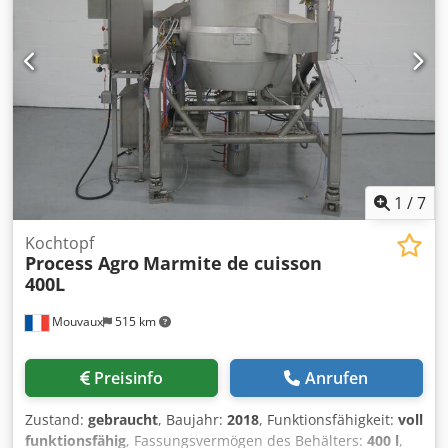
1
/
7
Kochtopf
Process Agro
Marmite de cuisson
400L
Mouvaux
515 km
Preisinfo
Anrufen
Zustand:
gebraucht
, Baujahr:
2018
, Funktionsfähigkeit:
voll
funktionsfähig
, Fassungsvermögen des Behälters:
400 l
,