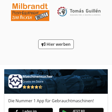
erleichtert außerdem die Mischvorgänge und sorgt so für
einen reibungsloseren Einsatz in intensiven
Produktionsumgebungen. Darüber hinaus ist es aufgrund
seiner robusten Konstruktion eine langlebige und für den
täglichen Gebrauch geeignete Maschine. Durch die
Integration dieses Mischers in Ihre Produktionslinie
optimieren Sie sowohl die Effizienz als auch die Qualität
Ihrer Produkte. Dodpswfgiiefx Agrjck Diese Maschine ist
Hier werben
ideal für Unternehmen, die ihre Leistung verbessern und
gleichzeitig die strengen Hygiene- und Qualitätsstandards
der Lebensmittelindustrie einhalten möchten. Technische
Eigenschaften: Hersteller: RUHLE Typ: MTR 130 Jahr: 2003
Fassungsvermögen: 130L Manuell kippbar Spannung: 400
V (3+N, 50 Hz) Leistung: 1,1 kW Stromstärke: 16 A Gewicht:
Maschinensucher
200 kg Manuelles Schalten Maschinenabmessungen (T x B
Gratis im Store
x H): 750 x 1000 x 1300 mm wpCWzr/h
Die Nummer 1 App für Gebrauchtmaschinen!