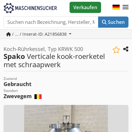
Verkaufen
Suchen
/ ... / Inserat-ID: A21856838
Koch-Rührkessel, Typ KRWK 500
Spako
Verticale kook-roerketel
met schraapwerk
Zustand
Gebraucht
Standort
Zwevegem