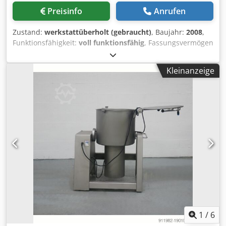
Preisinfo
Anrufen
Zustand:
werkstattüberholt (gebraucht)
, Baujahr:
2008
,
Funktionsfähigkeit:
voll funktionsfähig
, Fassungsvermögen
des Behälters:
310 l
, Wandmaterial:
Edelstahl
,
Betriebstemperatur:
220 °C
, Garantiezeit:
6 Monate
,
Kleinanzeige
Ausstattung:
CE-Kennzeichnung
, Gebrauchter
Koch-/Bratkessel FIREX Cucimax CBTG 310 Technische
Daten: - Gasbeheizung, - Fassungsvermögen – 310 Liter, -
Direkte Mantelheizung mit Druck- oder Druckloskochen, -
Rührwerk-Arbeitsrichtung einstellbar LINKS/RECHTS und
PAUSE - Brat- und Kochbehälter aus AISI 304 Edelstahl, 12
mm, - Balancierter Deckel mit Gasdruckfeder, aus AISI 304
Edelstahl gefertigt, - Deckel zur Reinigung abnehmbar, -
Leichter Zugang für Wartung, - Temperaturregelung von
20° bis 220° C, - Automatisches Rühren mit
Teflonabstreifern, Drehzahlregelung und Rücklauf, - Folio
Touch-Bedienfeld, - Hochleistungs-Rohrbrenner für
Gasmodelle, gepanzerte Elemente aus INCOLOY-800-
Legierung für Elektromodelle. Djdpfx Asxnkdyogreck
1
/
6