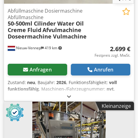
Abfüllmaschine Dosiermaschine
Abfüllmaschine
50-500ml Cilinder Water Oil
Creme Fluid
Afvulmachine
Doseermachine Vulmachine
2.699 €
Nieuw-Vennep
419 km
Festpreis zzgl. MwSt.
Anfragen
Anrufen
Zustand:
neu
, Baujahr:
2026
, Funktionsfähigkeit:
voll
funktionsfähig
, Maschinen-/Fahrzeugnummer:
nvt
,
Gesamtgewicht:
25 kg
, Nagelneue Abfüllmaschine /
Füllmaschine / Dosiermaschine, die sich ideal für das
Kleinanzeige
Abfüllen von Flüssigkeiten, Pasten, Cremes, Ölen usw.
eignet. Die Maschine ist für nahezu alle Flüssigkeiten
sowie auch für dickere Substanzen geeignet.
Anwendungsbeispiele: Shampoos Cremes Honig
Marmelade Milch Joghurt Wasser Alkohol Pesto