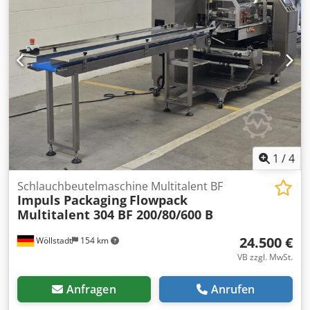
Motordrehzahl: 8600 U/min Gewicht: 702 kg
Stromversorgung: 400 V, 50 Hz, 3 Phasen Bauart: Ölfrei
ISO-Klasse: 8573-1 Class 0 Steuerung: Elektronikon Graphic
Ausstattung: SMARTLINK Herkunft: Made in Belgium Für
die Richtigkeit, Vollständigkeit und Aktualität der Angaben
wird keine Gewähr übernommen. Dcsdjxk U Aropfx Akrok
1
/
4
Schlauchbeutelmaschine Multitalent BF
Impuls Packaging
Flowpack
Multitalent 304 BF 200/80/600 B
24.500 €
Wöllstadt
154 km
VB zzgl. MwSt.
Anfragen
Anrufen