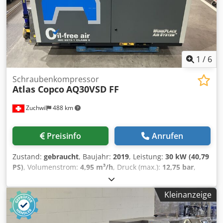
1
/
6
Schraubenkompressor
Atlas Copco
AQ30VSD FF
Zuchwil
488 km
Preisinfo
Anrufen
Zustand:
gebraucht
, Baujahr:
2019
, Leistung:
30 kW (40,79
PS)
, Volumenstrom:
4,95 m³/h
, Druck (max.):
12,75 bar
,
Luftkompressor Atlas Copco AQ30VSD FF Hersteller: Atlas
Copco Typ: AQ30VSD FF Baujahr: 2019 Herstellungsort:
Kleinanzeige
Belgien Maximaldruck: 12,75 bar Leistung: 30 kW
Fördervolumen: 4,95 m³/min Fördervolumenstrom: 82,5 l/s,
174,8 cfm, 4,95 m³/min Motorleistung: 40 PS