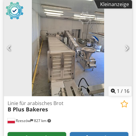
H Eskrsck
Kleinanzeige
1
/
16
Linie für arabisches Brot
B Plus Bakeres
Rzeszów
827 km