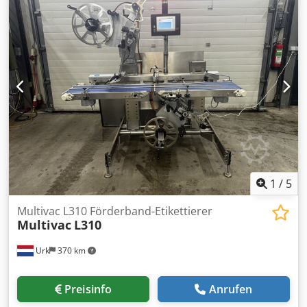
ca. 9m - Durchmesser: 1 Silo 2,4m, 2 Silos je 1,9m
AUSRÜSTUNG: - Spiralen für den Mehltransport
Dcedpfxetuvgys Akrok - Trichter zu Schüssel -
Wasserdosierung - Mischen - Computer, Rezepterfassung
Die Maschine steht in unserem Lager (36-068 Bachórz,
Polen) und kann besichtigt werden. Zahlbare Optionen
verfügbar: Transport / Montage / Inbetriebnahme. Der
angegebene Preis ist netto. WIR SPRECHEN ENGLISCH,
DEUTSCH, FRANZÖSISCH, RUSSISCH, UKRAINISCH.
1
/
5
Multivac L310 Förderband-Etikettierer
Multivac
L310
Urk
370 km
Preisinfo
Anrufen