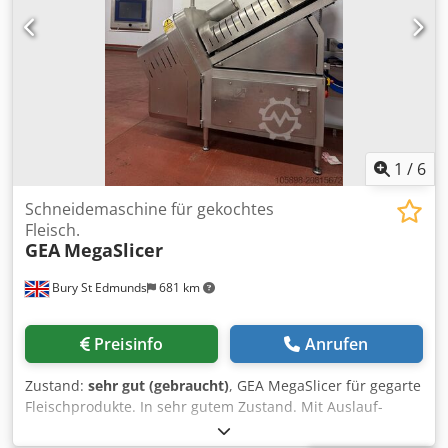
1
/
6
Schneidemaschine für gekochtes
Fleisch.
GEA
MegaSlicer
Bury St Edmunds
681 km
Preisinfo
Anrufen
Zustand:
sehr gut (gebraucht)
, GEA MegaSlicer für gegarte
Fleischprodukte. In sehr gutem Zustand. Mit Auslauf-
Förderband (nicht auf den Fotos abgebildet). Djdpfx Ajx Ni