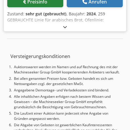
Preisinfo
Anrufen
Zustand:
sehr gut (gebraucht)
, Baujahr:
2024
, 259
GEBRAUCHTE Linie für arabisches Brot, Ofenlinie:
TECHNISCHE DATEN: - Leistung: 3.500–9.000 Stk./h, -
Durchmesser: 15–38 cm, - Anzahl der Reihen: max. 3, -
Arbeitsbreite: 100 cm, - Baujahr: 2024. AUSSTATTUNG: -
Teigteiler, - Gärschrank (Vorgärung), - Ausroller, -
Gärschrank (Endgärung), - Tunnelofen + 2 Brenner, -
Versteigerungskonditionen
Kühlband: 80 m, - Stacker (Zähl- und Stapelvorrichtung).
Der angegebene Preis ist ein Nettopreis. WIR SPRECHEN
Auktionswaren werden im Namen und auf Rechnung des mit der
ENGLISCH, DEUTSCH, FRANZÖSISCH, RUSSISCH,
Machineseeker Group GmbH kooperierenden Anbieters verkauft.
UKRAINISCH. In unserem Angebot finden Sie Backöfen,
Bei allen genannten Preisen bzw. Geboten handelt es sich um
Stikkenöfen, Etagenöfen, Konditoreiöfen, Ladenöfen,
Nettoangaben zzgl. der gesetzlichen MwSt.
Bäckereimaschinen, Brotanlagen, Brötchenanlagen,
Angegebene Demontage- und Verladekosten sind bindend.
Kuchenteiganlagen, Croissantanlagen,
Alle inhaltlichen Angaben erfolgen nach bestem Wissen und
Baguettemaschinen, Knetmaschinen, Mixer,
Gewissen – die Machineseeker Group GmbH empfiehlt
Ausrollmaschinen, Hörnchenmaschinen. Dcodpfxezix Ame
grundsätzlich die Besichtigung von Gebrauchtmaschinen.
Akrok Sehen Sie sich alle unsere Angebote an.
Die Laufzeit einer Auktion kann jederzeit ohne Angabe von
Gründen angepasst werden.
Die Abgabe von Geboten ist gewerblichen Kaufinteressenten