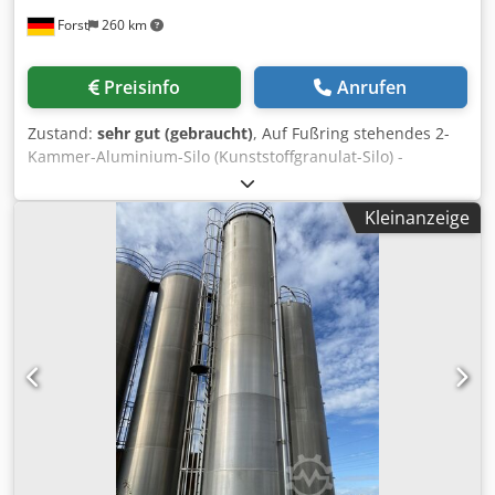
rotative Querversiegelung mit elektronischem
Forst
260 km
Überlastschutzschalter für maximale Sicherheit. Dank
ihrer Leistungsstärke, Vielseitigkeit und technologischen
Fortschrittlichkeit eignet sich unsere Maschine ideal für
Preisinfo
Anrufen
die Verpackung von Lebensmitteln wie Brioches, Kuchen,
Bonbons, Pralinen, Schokolade sowie Pharmaprodukten
Zustand:
sehr gut (gebraucht)
, Auf Fußring stehendes 2-
und verschiedenen Geschenkartikeln. Dedpowld Tfefx
Kammer-Aluminium-Silo (Kunststoffgranulat-Silo) -
Akrsck Möchten Sie Ihre Verpackungsprozesse durch eine
gebraucht - Inhalt ca. 70.000 Ltr. Durchmesser ca. 3.000
starke Produktionsleistung mit hoher Qualität optimieren,
mm zyl. Höhe ca. 9.250 mm Dedpfxjf D Hygs Akrjck
sind wir von der Impuls Packaging Ihr idealer Parter.
Kleinanzeige
Gesamthöhe ca. 14.850 mm Behälter mit oberem
Merkmale der Anlage 1. Kettenförderband 2,6 Meter Länge
Kegelboden und unterem Konus auf Oberboden pro
(andere Längen auf Wunsch möglich) 2. Verstellbarer
Kammer: 1 Dom DN 600 1 Entlüftungsstutzen DN 100 1
Beutelformer 3. Einzelfilmlader + Automatische
Flanschstutzen DN 80 der untere Konusboden endet in 2
Filmzentriervorrichtung 4. rotative Endversiegelung,
Vierkant-Auslaufstutzen ca. DN 250 ansonsten gem. Fotos
Einzel-Siegelbacke 5. Massive, mittlere Flossen
Am Silo sind Halterungen für eine zweizügige Leiter mit
Siegelstruktur 6. Vier Servo-Steuerungs Antriebe - aktive
Rückenschutz vorhanden, diese kann mit erworben
Materialvorzugs-Welle - Mittelversiegelung -
werden, Preis auf Anfrage.
Endversiegelung - Förderband 7. HMI-Bedienfeld 8. Drei
individuelle Temperatur Controller 9. Gehäuse aus
Edelstahl 304 10. Dokumentation in Landessprache 11.
Druckmarkensteuerung 12. Beutellänge programmierbar
oder mit vollautomatischer Produktlängenerkennung 13.