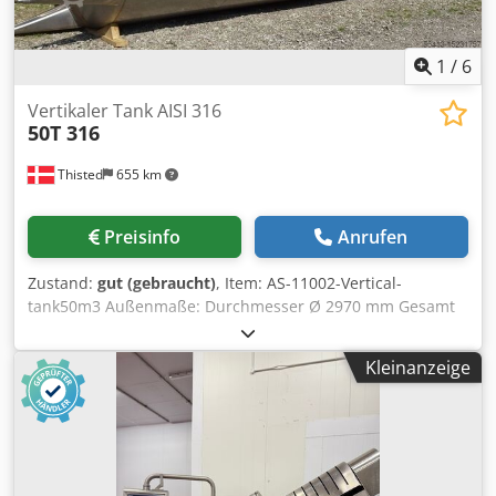
1
/
6
Vertikaler Tank AISI 316
50T 316
Thisted
655 km
Preisinfo
Anrufen
Zustand:
gut (gebraucht)
, Item: AS-11002-Vertical-
tank50m3 Außenmaße: Durchmesser Ø 2970 mm Gesamt
H 9000 mm Höhe des Zylinders: 7000 mm. Vertikale Tanks
aus rostfreiem Stahl - 3 Stück (reserviert) Druckbehälter,
Kleinanzeige
0,49 bar. Mannloch Ø 445 mm x H 340 mm. Dsdpfxjru I Eqo
Akrjck 6 verstellbare Beine. AISI 316