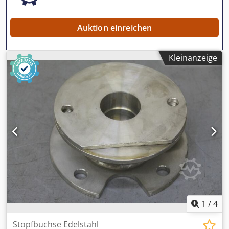
Auktion einreichen
Kleinanzeige
1
/
4
Stopfbuchse Edelstahl