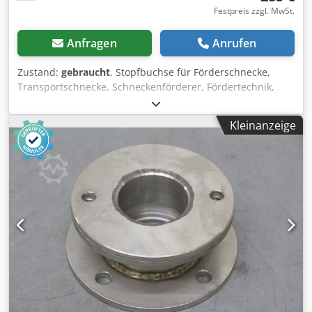
Festpreis zzgl. MwSt.
Anfragen
Anrufen
Zustand:
gebraucht
, Stopfbuchse für Förderschnecke,
Transportschnecke, Schneckenförderer, Fördertechnik,
Rohrförderschnecke, Trocknungsschnecke, Kühlschnecke,
Külrohrschnecke, Heizschnecke, Heizrohrschnecke,
Kleinanzeige
Schneckenwämetauscher Dcsdpfxodfglps Af Dok -
Stopfbuchse: aus Edelstahl -Stopfbuchse: für Ø 95 mm
Welle -für Stopfbuchsenband -Anzahl: 2x Stopfbuchsen
vorhanden -Preis: pro Stück -Abmessungen: 180/180/H82
mm -Gewicht: 6,6 kg