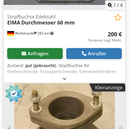
1
/
4
Stopfbuchse Edelstahl
EIMA
Durchmesser 60 mm
200 €
Wiefelstede
282 km
Festpreis zzgl. MwSt.
Anfragen
Anrufen
Zustand:
gut (gebraucht)
, Stopfbuchse für
Förderschnecke, Transportschnecke, Schneckenförderer,
Fördertechnik, Rohrförderschnecke, Trocknungsschnecke,
Kühlschnecke, Külrohrschnecke, Heizschnecke,
Kleinanzeige
Heizrohrschnecke, Schneckenwämetauscher -Stopfbuchse:
aus Edelstahl -Stopfbuchse: für Ø 60 mm Welle
(Innendurchmesser 62 mm) -für Stopfbuchsenband
(Innendurchmesser 80,2 mm) -Anzahl: 12x Stopfbuchsen
vorhanden Dcodpfjdfglgex Af Dsk -Preis: pro Stück -
Abmessungen: 147/147/H70 mm -Gewicht: 2,8 kg