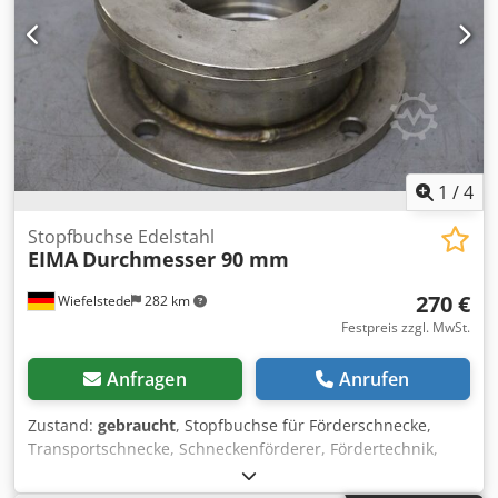
1
/
4
Stopfbuchse Edelstahl
EIMA
Durchmesser 90 mm
270 €
Wiefelstede
282 km
Festpreis zzgl. MwSt.
Anfragen
Anrufen
Zustand:
gebraucht
, Stopfbuchse für Förderschnecke,
Transportschnecke, Schneckenförderer, Fördertechnik,
Rohrförderschnecke, Trocknungsschnecke, Kühlschnecke,
Külrohrschnecke, Heizschnecke, Heizrohrschnecke,