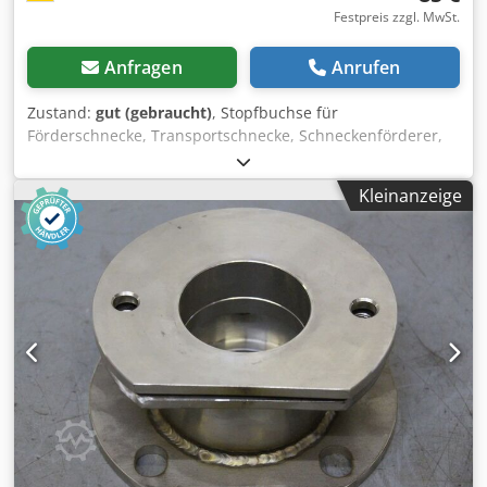
Festpreis zzgl. MwSt.
Anfragen
Anrufen
Zustand:
gut (gebraucht)
, Stopfbuchse für
Förderschnecke, Transportschnecke, Schneckenförderer,
Fördertechnik, Rohrförderschnecke, Trocknungsschnecke,
Kühlschnecke, Külrohrschnecke, Heizschnecke,
Kleinanzeige
Heizrohrschnecke, Schneckenwämetauscher -Stopfbuchse:
für Ø 35 mm Welle -für: Stopfbuchsenband -Anzahl: 44x
Stopfbuchsen vorhanden Dcsdpocgc U Asfx Af Dsk -Preis:
pro Stück -Abmessungen: 115/115/H125 mm -Gewicht: 1,4
kg