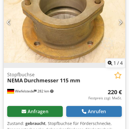
Preis: pro Stück -Abmessungen: 110/110/H95 mm -Gewicht:
1,3 kg
1
/
4
Stopfbuchse
NEMA
Durchmesser 115 mm
220 €
Wiefelstede
282 km
Festpreis zzgl. MwSt.
Anfragen
Anrufen
Zustand:
gebraucht
, Stopfbuchse für Förderschnecke,