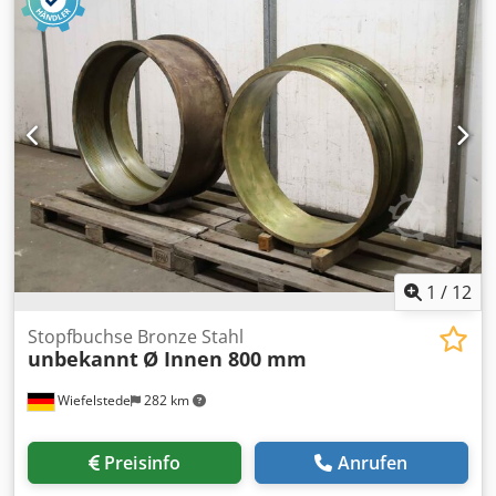
Uyox Af Dock -Stopfbuchse: für Ø 50 mm Welle -für:
Stopfbuchsenband -Anzahl: 8x Stopfbuchsen vorhanden -
Preis: pro Stück -Abmessungen: 135/135/H145 mm -
Gewicht: 2,6 kg
1
/
12
Stopfbuchse Bronze Stahl
unbekannt
Ø Innen 800 mm
Wiefelstede
282 km
Preisinfo
Anrufen