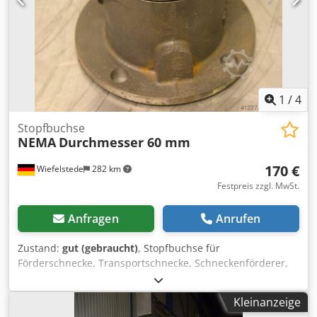
1
/
4
Stopfbuchse
NEMA
Durchmesser 60 mm
170 €
Wiefelstede
282 km
Festpreis zzgl. MwSt.
Anfragen
Anrufen
Zustand:
gut (gebraucht)
, Stopfbuchse für
Förderschnecke, Transportschnecke, Schneckenförderer,
Fördertechnik, Rohrförderschnecke, Trocknungsschnecke,
Kühlschnecke, Külrohrschnecke, Heizschnecke,
Kleinanzeige
Heizrohrschnecke, Schneckenwämetauscher -Stopfbuchse: