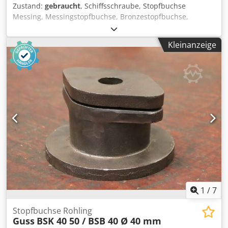
Zustand:
gebraucht
, Schiffsschraube, Stopfbuchse
Messing, Messingstopfbuchse, Bronzestopfbuchse,
Schiffszubehör Dcedskkzyqepfx Af Dok -Stopfbuchse:
Material Bronze / Stahl -Innenteil: Material Bronze -
Kleinanzeige
Durchmesser: Außen Ø 855 mm / Innen Ø 800 mm,
Gewindesteigung 10 mm siehe Fotos -Abmessung ges.: Ø
974 x 293 mm, Gewicht 209 kg -Außenteil:
Stahlummantelung Ø 915/847 mm -Abmessung ges.: Ø 975
x 385 mm Gewicht 369 kg -Gewinde: Steigung 10 mm,
siehe Fotos -Transportabmessung: ca.1200/1000/H1020
mm -Gewicht ges.: ca. 620 kg
1
/
7
Stopfbuchse Rohling
Guss
BSK 40 50 / BSB 40 Ø 40 mm