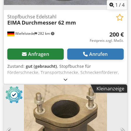
1
/
4
Stopfbuchse Edelstahl
EIMA
Durchmesser 62 mm
200 €
Wiefelstede
282 km
Festpreis zzgl. MwSt.
Anfragen
Anrufen
Zustand:
gut (gebraucht)
, Stopfbuchse für
Förderschnecke, Transportschnecke, Schneckenförderer,
Fördertechnik, Rohrförderschnecke, Trocknungsschnecke,
Kühlschnecke, Külrohrschnecke, Heizschnecke,
Kleinanzeige
Heizrohrschnecke, Schneckenwämetauscher -Stopfbuchse:
aus Edelstahl Dcsdpst Apm Njfx Af Djk -Stopfbuchse: für Ø
62 mm Welle (Innendurchmesser 64 mm) -für
Stopfbuchsenband (Innendurchmesser 80,2 mm) -Anzahl:
5x Stopfbuchsen vorhanden -Preis: pro Stück -
Abmessungen: 149/149/H70 mm -Gewicht: 3,3 kg