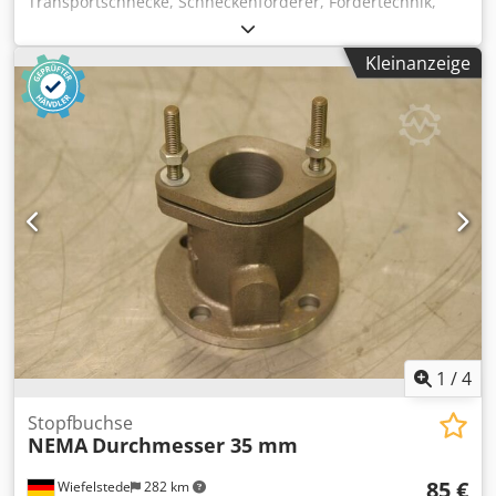
Transportschnecke, Schneckenförderer, Fördertechnik,
Rohrförderschnecke, Trocknungsschnecke, Kühlschnecke,
Külrohrschnecke, Heizschnecke, Heizrohrschnecke,
Kleinanzeige
Schneckenwämetauscher -Stopfbuchse: für Ø 115 mm
Welle -für: Stopfbuchsenband -Anzahl: 5x Stopfbuchsen
vorhanden -Preis: pro Stück -Abmessungen: 220/220/H130
mm Dodpfocgc Uvjx Af Dock -Gewicht: 7,5 kg
1
/
4
Stopfbuchse
NEMA
Durchmesser 35 mm
85 €
Wiefelstede
282 km