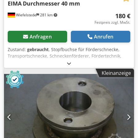
EIMA
Durchmesser 40 mm
180 €
Wiefelstede
281 km
Festpreis zzgl. MwSt.
Anfragen
Anrufen
Zustand:
gebraucht
, Stopfbuchse für Förderschnecke,
Transportschnecke, Schneckenförderer, Fördertechnik,
Rohrförderschnecke, Trocknungsschnecke, Kühlschnecke,
Külrohrschnecke, Heizschnecke, Heizrohrschnecke,
Kleinanzeige
Schneckenwämetauscher Dodpfxsdfglis Af Dock -
Stopfbuchse: aus Edelstahl -Stopfbuchse: für Ø 40 mm
Welle -für Stopfbuchsenband -Anzahl: 3x Stopfbuchsen
vorhanden -Preis: pro Stück -Abmessungen: 145/145/H66
mm -Gewicht: 3,1 kg