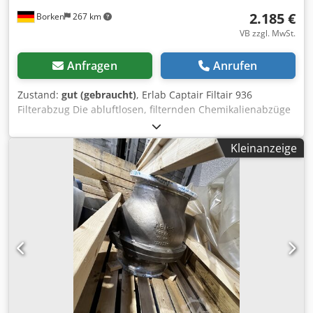
2.185 €
Borken
267 km
VB zzgl. MwSt.
Anfragen
Anrufen
Zustand:
gut (gebraucht)
, Erlab Captair Filtair 936
Filterabzug Die abluftlosen, filternden Chemikalienabzüge
von Erlab bieten die weltweit leistungsstärkste Filtration
und garantieren Sicherheit und Leistung. Ein System mit
Kleinanzeige
unzähligen Vorteilen, das im gesamten Labor und darüber
hinaus lückenlosen Schutz bietet. Ausgestattet mit SMART-
Technologie, einer intuitiven Kommunikationsplattform,
die alle kritischen Leistungskriterien des Abzugs
überwacht und Ihre Sicherheit jederzeit gewährleistet.
Vorteile Vollkommener Anwenderschutz
Filtrationssicherheit : Alle Modelle der captair filtair -
Filterabzug entsprechen der Norm AFNOR NFX 15-21 1
Klasse II. Schadstoffrückhaltevermögen der Dämpfe von
Chemikalien im Arbeitsraum, garantiert durch die
Kontrolle der Luftgeschwindigkeit an Fassade und die