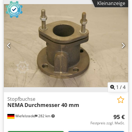
Kleinanzeige
Schneckenwämetauscher -Stopfbuchse: aus Edelstahl -
Stopfbuchse: für Ø 90 mm Welle -für Stopfbuchsenband
Dododfglnjpfx Af Dsck -Anzahl: 2x Stopfbuchsen
vorhanden -Preis: pro Stück -Abmessungen: 175/175/H80
mm -Gewicht: 6 kg
1
/
4
Stopfbuchse
NEMA
Durchmesser 40 mm
95 €
Wiefelstede
282 km
Festpreis zzgl. MwSt.