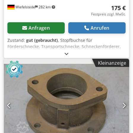
175 €
Wiefelstede
282 km
Festpreis zzgl. MwSt.
Anfragen
Anrufen
Zustand:
gut (gebraucht)
, Stopfbuchse für
Förderschnecke, Transportschnecke, Schneckenförderer,
Fördertechnik, Rohrförderschnecke, Trocknungsschnecke,
Kühlschnecke, Külrohrschnecke, Heizschnecke,
Kleinanzeige
Heizrohrschnecke, Schneckenwämetauscher -Stopfbuchse:
Rohling, für Welle Ø 40 mm -Typ: BSK 40 50 / BSB 40 -
Maße: siehe Fotos -Anzahl: 2x Stopfbuchsen vorhanden -
Preis: pro Stück -Abmessung ges.: Ø 160 x 95 mm Dedpfx
Aewztfcsf Deck -Gewicht: 5,9 kg/St.