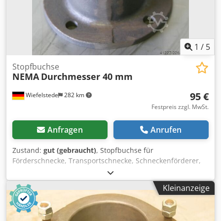
1
/
5
Stopfbuchse
NEMA
Durchmesser 40 mm
95 €
Wiefelstede
282 km
Festpreis zzgl. MwSt.
Anfragen
Anrufen
Zustand:
gut (gebraucht)
, Stopfbuchse für
Förderschnecke, Transportschnecke, Schneckenförderer,
Fördertechnik, Rohrförderschnecke, Trocknungsschnecke,
Kühlschnecke, Külrohrschnecke, Heizschnecke,
Kleinanzeige
Heizrohrschnecke, Schneckenwämetauscher Djdpfxecgc U
Ie Af Djck -Stopfbuchse: für Ø 40 mm Welle -für:
Stopfbuchsenband -Anzahl: 54x Stopfbuchsen vorhanden -