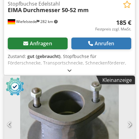
Stopfbuchse Edelstahl
EIMA
Durchmesser 50-52 mm
185 €
Wiefelstede
282 km
Festpreis zzgl. MwSt.
Anfragen
Anrufen
Zustand:
gut (gebraucht)
, Stopfbuchse für
Förderschnecke, Transportschnecke, Schneckenförderer,
Fördertechnik, Rohrförderschnecke, Trocknungsschnecke,
Kühlschnecke, Külrohrschnecke, Heizschnecke,
Kleinanzeige
Heizrohrschnecke, Schneckenwämetauscher -Stopfbuchse:
aus Edelstahl -Stopfbuchse: für Ø 50-52 mm Welle
Dodpfxedfglke Af Djck -für Stopfbuchsenband -Anzahl: 8x
Stopfbuchsen vorhanden -Preis: pro Stück -Abmessungen:
144/144/H68 mm -Gewicht: 2,9 kg