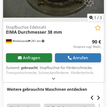
1
/
3
Stopfbuchse Edelstahl
EIMA
Durchmesser 38 mm
90 €
Wiefelstede
281 km
Festpreis zzgl. MwSt.
Anfragen
Anrufen
Zustand:
gebraucht
, Stopfbuchse für Förderschnecke,
Transportschnecke, Schneckenförderer, Fördertechnik,
Rohrförderschnecke, Trocknungsschnecke, Kühlschnecke,
Külrohrschnecke, Heizschnecke, Heizrohrschnecke,
Schneckenwämetauscher -Stopfbuchse aus: Edelstahl -
Weitere gebrauchte Maschinen entdecken
Stopfbuchse für: Ø 38 mm Welle Dcsdsd Naw Dspfx Af Dsk
-für: Stopfbuchsenband -Preis: pro Stück -Anzahl: 8 Stück -
Abmessung: Ø 101 x 45 mm -Gewicht: 1 kg