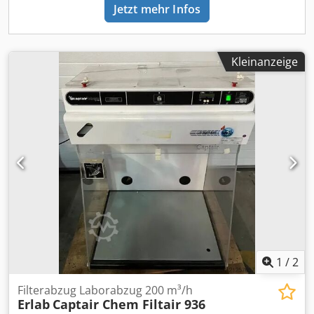
Edelstahl 304 - Trogplatte RVS-304 3 mm. - Trog mit Deckel
Jetzt mehr Infos
aus Edelstahl -304, mit Schrauben verschlossen -
ausgeführt mit Edelstahlplatte mit Hardstahl-Streifen. -
Konstruktion nicht lackiert - Spiraltyp: Stahlspirale (ohne
Welle) - Wellendichtung: Stopfbuchse mit
Kleinanzeige
Edelstahlgehäuse und Stopfbuchse - mit Ankerschrauben
befestigt - Steuerung in BS 260 integriert Dcsdpfxettr Alo
Af Dsk
1
/
2
Filterabzug Laborabzug 200 m³/h
Erlab
Captair Chem Filtair 936