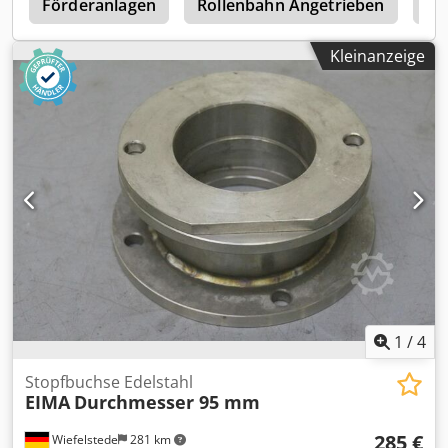
r
Förderanlagen
Rollenbahn Angetrieben
An
Kleinanzeige
1
/
4
Stopfbuchse Edelstahl
EIMA
Durchmesser 95 mm
285 €
Wiefelstede
281 km