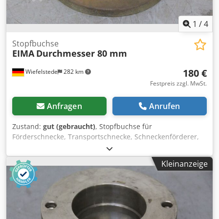
1
/
4
Stopfbuchse
EIMA
Durchmesser 80 mm
180 €
Wiefelstede
282 km
Festpreis zzgl. MwSt.
Anfragen
Anrufen
Zustand:
gut (gebraucht)
, Stopfbuchse für
Förderschnecke, Transportschnecke, Schneckenförderer,
Fördertechnik, Rohrförderschnecke, Trocknungsschnecke,
Kühlschnecke, Külrohrschnecke, Heizschnecke,
Kleinanzeige
Heizrohrschnecke, Schneckenwämetauscher -Stopfbuchse:
für Ø 80 mm Welle -Stopfbuchse: für Stopfbuchsenband -
Lochkreis: Ø 160 mm -Anzahl: 7x Stopfbuchsen vorhanden
-Preis: pro Stück -Abmessungen: 180/180/H82 mm -
Gewicht: 4,5 kg Dcsdodfgk Sjpfx Af Dek