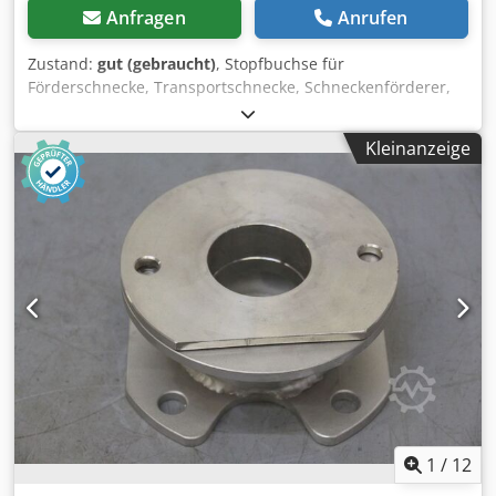
Anfragen
Anrufen
Zustand:
gut (gebraucht)
, Stopfbuchse für
Förderschnecke, Transportschnecke, Schneckenförderer,
Fördertechnik, Rohrförderschnecke, Trocknungsschnecke,
Kühlschnecke, Kühlrohrschnecke, Heizschnecke,
Kleinanzeige
Heizrohrschnecke, Schnecken-Wämetauscher Dcodpfxecgc
Uze Af Dek -Stopfbuchse: für Ø 40 mm Welle -für:
Stopfbuchsenband -Anzahl: 27x Stopfbuchsen vorhanden -
Preis: pro Stück -Abmessungen: 110/110/H125 mm -
Gewicht: 1,6 kg/Stück
1
/
12