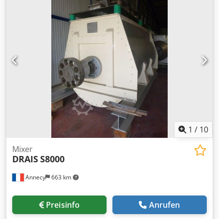
für Ø 60 mm Welle -für: Stopfbuchsenband -Anzahl: 1x
Stopfbuchsen vorhanden -Preis: pro Stück -Abmessungen:
145/145/H140 mm Dodpfx Afjiintpo Dock -Gewicht: 2,8 kg
1
/
10
Mixer
DRAIS
S8000
Annecy
663 km
Preisinfo
Anrufen