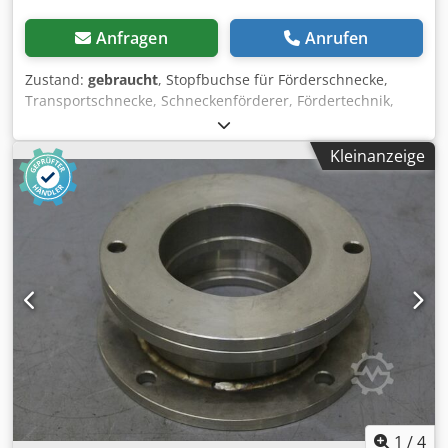
Anfragen
Anrufen
Zustand:
gebraucht
, Stopfbuchse für Förderschnecke,
Transportschnecke, Schneckenförderer, Fördertechnik,
Rohrförderschnecke, Trocknungsschnecke, Kühlschnecke,
Külrohrschnecke, Heizschnecke, Heizrohrschnecke,
Kleinanzeige
Schneckenwämetauscher -Stopfbuchse: aus Edelstahl -
Stopfbuchse: für Ø 70 mm Welle -für Stopfbuchsenband -
Anzahl: 2x Stopfbuchsen vorhanden -Preis: pro Stück -
Abmessungen: 155/155/H71 mm Dcodsdfglljpfx Af Dok -
Gewicht: 3,9 kg
1
/
4