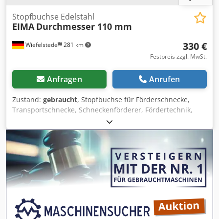
Stopfbuchse Edelstahl
EIMA
Durchmesser 110 mm
330 €
Wiefelstede
281 km
Festpreis zzgl. MwSt.
Anfragen
Anrufen
Zustand:
gebraucht
, Stopfbuchse für Förderschnecke,
Transportschnecke, Schneckenförderer, Fördertechnik,
Rohrförderschnecke, Trocknungsschnecke, Kühlschnecke,
Külrohrschnecke, Heizschnecke, Heizrohrschnecke,
Schneckenwämetauscher -Stopfbuchse: aus Edelstahl -
Stopfbuchse: für Ø 110 mm Welle -für Stopfbuchsenband -
Anzahl: 2x Stopfbuchsen vorhanden Dedpfxjdfglmj Af Deck
-Preis: pro Stück -Abmessungen: 205/205/H84 mm -
Gewicht: 8,5 kg