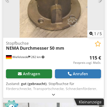
1
/
5
Stopfbuchse
NEMA
Durchmesser 50 mm
115 €
Wiefelstede
282 km
Festpreis zzgl. MwSt.
Anfragen
Anrufen
Zustand:
gut (gebraucht)
, Stopfbuchse für
Förderschnecke, Transportschnecke, Schneckenförderer,
Fördertechnik, Rohrförderschnecke, Trocknungsschnecke,
Kühlschnecke, Külrohrschnecke, Heizschnecke,
Kleinanzeige
Heizrohrschnecke, Schneckenwämetauscher Dsdpfecgc