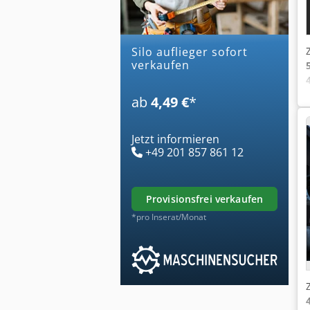
silo auflieger sofort
verkaufen
ab
4,49 €
*
Jetzt informieren
+49 201 857 861 12
provisionsfrei verkaufen
*pro Inserat/Monat