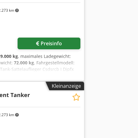
 von FinanzierungenBeantragung von
.273 km
hrzeugenBergungen und
2,5 39000 kg
Preisinfo
:
9.000 kg
, maximales Ladegewicht:
ewicht:
72.000 kg
, Fahrgestellmodell:
Tank-Sattelauflieger Csdsrcb I Djpfx
lebige Fertigung. Produktion nach EU-
ujahr 2026. Farbe nach
Kleinanzeige
ent Tanker
.273 km