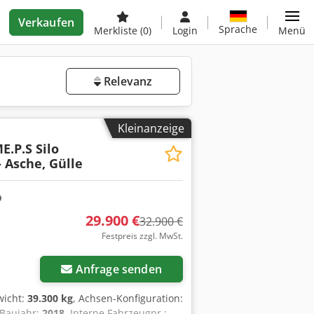
Verkaufen
Sprache
Merkliste
(0)
Login
Menü
Relevanz
Kleinanzeige
E.P.S Silo
- Asche, Gülle
29.900 €
32.900 €
Festpreis zzgl. MwSt.
Anfrage senden
wicht:
39.300 kg
, Achsen-Konfiguration:
 Baujahr:
2018
, Interne Fahrzeugnr.: