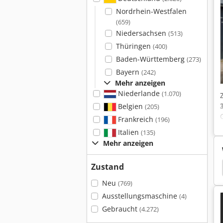
Nordrhein-Westfalen
(659)
Niedersachsen
(513)
Thüringen
(400)
Baden-Württemberg
(273)
Bayern
(242)
Mehr anzeigen
Niederlande
(1.070)
Belgien
(205)
Frankreich
(196)
Italien
(135)
Mehr anzeigen
Zustand
eppelin
Zementsilo
Standrohrventil Edelstahl
Neu
(769)
Ausstellungsmaschine
(4)
Gebraucht
(4.272)