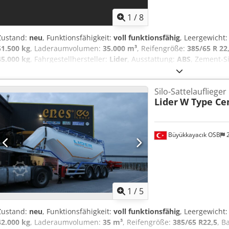
1
/
8
Zustand:
neu
, Funktionsfähigkeit:
voll funktionsfähig
, Leergewicht
51.500 kg
, Laderaumvolumen:
35.000 m³
, Reifengröße:
385/65 R 22
45.000 kg
, Fahrgestellhersteller:
Lider
, Ausstattung:
ABS
, Zement-Si
Dieselmotor-Kompressor. Lider Trailer für Schwerlastauflieger. Hoc
Standards. EBS- oder Zweileitungs-Bremssysteme. Ein Jahr Garantie
Silo-Sattelauflieger
Baujahr 2026. Csdpfx Adorcb Rmozerf
Lider
W Type Ce
Büyükkayacık OSB
2
1
/
5
Zustand:
neu
, Funktionsfähigkeit:
voll funktionsfähig
, Leergewicht
42.000 kg
, Laderaumvolumen:
35 m³
, Reifengröße:
385/65 R22,5
, B