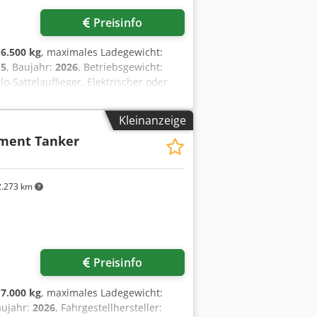
Preisinfo
:
6.500 kg
, maximales Ladegewicht:
,5
, Baujahr:
2026
, Betriebsgewicht:
lo-Sattelauflieger. Elektrischer oder
hwertige und langlebige Fertigung. EU-
. Kundenindividuelle Lackierung.
Kleinanzeige
ment Tanker
.273 km
Preisinfo
:
7.000 kg
, maximales Ladegewicht:
aujahr:
2026
, Fahrgestellhersteller: