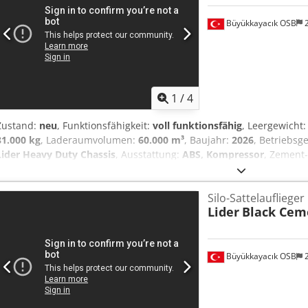
FahrzeugsTÜV/SP AbnahmeKomplette ExportabwicklungVermittlung
Büyükkayacık OSB
2
ExportkennzeichenÜberführung von FahrzeugenZulassung von Fa
Fahrzeugtransporte----?IHR VTS TEAM 8040 mm Radstand 385/65R2
1
/
4
Zustand:
neu
, Funktionsfähigkeit:
voll funktionsfähig
, Leergewicht
81.000 kg
, Laderaumvolumen:
60.000 m³
, Baujahr:
2026
, Betriebsg
Lider Heavy Duty Chassis
, Ausstattung:
ABS, Kompressor
, Zement-
Adzorf Lider Trailer für Schwerlastauflieger. Hochwertige und lang
Standards. EBS- oder Zweileiter-Bremssysteme. 1 Jahr Garantie. Ba
Silo-Sattelauflieger
Kundenwunsch.
Lider
Black Cem
Büyükkayacık OSB
2