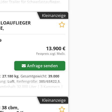
Lider Trailer für Schwerlastauflieger.
rantie. Farbe nach Kundenwunsch.
Kleinanzeige
ILOAUFLIEGER
E,
13.900 €
Festpreis zzgl. MwSt.
Anfrage senden
t:
27.180 kg
, Gesamtgewicht:
39.000
rung:
Luft
, Reifengröße:
385/65R22,5
,
esamtinhalt: 32.000 Liter | 3 Kammern |
ches Fahrzeug | Irrtum, Eingabe und
Kleinanzeige
 38 cbm,