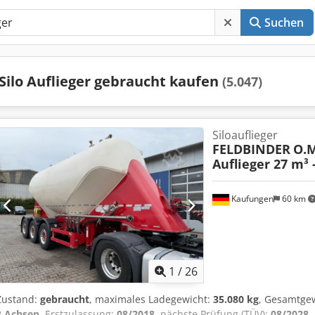
Suchen
Silo Auflieger gebraucht kaufen
(5.047)
Siloauflieger
FELDBINDER
O.M
Auflieger 27 m³ 
Kaufungen
60 km
1
/
26
Zustand:
gebraucht
, maximales Ladegewicht:
35.080 kg
, Gesamtge
3 Achsen
, Erstzulassung:
08/2018
, nächste Prüfung (TÜV):
08/2028
,