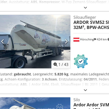
Lider
, Ausstattung:
ABS, Kompressor
, W-Typ Zement-Siloauflieger. 
Hochwertige und langlebige Fertigung. EU-Standards. Ein Jahr Ga
Produktion 2026. Crsdpercb Ivefx Adzjf
Siloauflieger
ARDOR SVM52 S
32M³, BPW-ACHS
Hörsching
424 km
1
/
43
Zustand:
gebraucht
, Leergewicht:
5.820 kg
, maximales Ladegewich
kg
, Achsen-Konfiguration:
3 Achsen
, Erstzulassung:
04/2011
, Fede
Ausstattung:
ABS
, | Ardor SVM, Eboli, Siloauflieger | BJ: 2011 | G
BPW-Achsen mit Scheibenbremse | Reserveradhalter | Österreichis
Vorverkauf vorbehalten Crodeyvik Depfx Adzef
Silo
Ardor
Ardor SVM