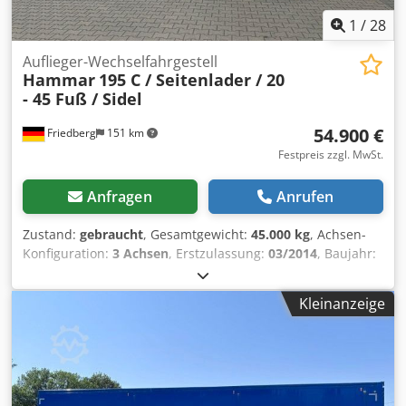
1
/
28
Auflieger-Wechselfahrgestell
Hammar
195 C / Seitenlader / 20
- 45 Fuß / Sidel
54.900 €
Friedberg
151 km
Festpreis zzgl. MwSt.
Anfragen
Anrufen
Zustand:
gebraucht
, Gesamtgewicht:
45.000 kg
, Achsen-
Konfiguration:
3 Achsen
, Erstzulassung:
03/2014
, Baujahr:
2014
, Ausstattung:
ABS, Kran
, * Hammar 195 C Seitenlader
* EZ: 03-2014 * inkl. Funkfernbedienung * Für 20 - 45 Fuß
Kleinanzeige
Container * Chassie Teleskopierbar Codpfx Aozr Tm Ejatjrf
* Lenkachse * BPW Achsen * Drucker * LG: 11.520 kg *
mehr Bilder und Videos per Whatsapp * Angaben ohne
Gewähr und Zwischenverkauf vorbehalten.