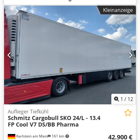
m³
, Baujahr:
2019
, Ausstattung:
ABS
, Top gepflegter
Kleinanzeige
Schubbodenauflieger Stas hab bis heute nur Getreide
transportiert. Ausstattung: Schubboden wie neu Rollplane
Podest für Rollplane an der Stirnwand Liftachse Alu-
Alcoafelgen Einzelradkotflügel Hebe und Senkventiel
elektronische Luftsteuerung mitlaufende Wand
Dachspriegen Gerteideschieber in der Rückwandtür
Kurbelabstützung Crjdjzr Tlnopfx Aatsf Werkzeugkasten 1
Stück Kabelfernbedienung 1 Stück Funkfernbedienung
Reifenzustand ca.:70% Fehler und Zwischenverkauf
vorbehalten!!
1
/
12
Auflieger Tiefkühl
Schmitz Cargobull
SKO 24/L - 13.4
FP Cool V7 DS/BB Pharma
42.900 €
Karlstein am Main
161 km