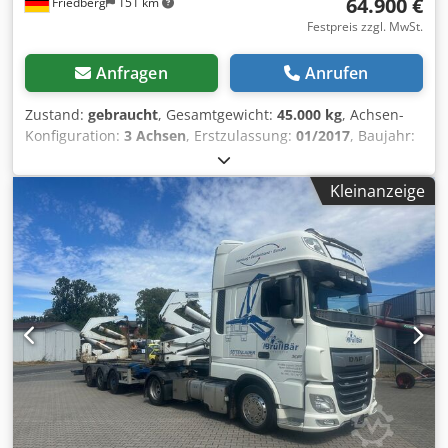
64.900 €
Friedberg
151 km
Festpreis zzgl. MwSt.
Anfragen
Anrufen
Zustand:
gebraucht
, Gesamtgewicht:
45.000 kg
, Achsen-
Konfiguration:
3 Achsen
, Erstzulassung:
01/2017
, Baujahr:
2017
, Ausstattung:
ABS, Kran
, * Hammar 155 C Seitenlader
Crjdszr Tm Sjpfx Aatof * EZ: 01-2017 * inkl.
Kleinanzeige
Funkfernbedienung * Für 20 - 45 Fuß Container * Chassie
Teleskopierbar * Lenkachse * BPW Achsen * Drucker * LG:
11.730 kg * mehr Bilder und Videos per Whatsapp *
Angaben ohne Gewähr und Zwischenverkauf vorbehalten.