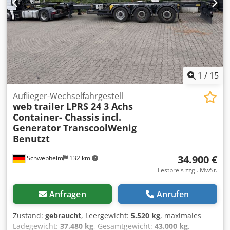
📄 Want to see the full inspection, extra photos, or a video?
Tip: The reference "40866 Equippo" is commonly used
when looking up more details online. 💡 Why this machine
and our service stands out: ✔ Thorough inspection by
professionals ✔ Jobsite delivery available ✔ Money-Back
Guaranteed ✔ Secure and flexible payment options 🔄
Considering other equipment options? We offer helpful
1
/
15
tools and resources for all equipment owners and
operators – easily accessible on our platform.
Auflieger-Wechselfahrgestell
web trailer
LPRS 24 3 Achs
Container- Chassis incl.
Generator TranscoolWenig
Benutzt
34.900 €
Schwebheim
132 km
Festpreis zzgl. MwSt.
Anfragen
Anrufen
Zustand:
gebraucht
, Leergewicht:
5.520 kg
, maximales
Ladegewicht:
37.480 kg
, Gesamtgewicht:
43.000 kg
,