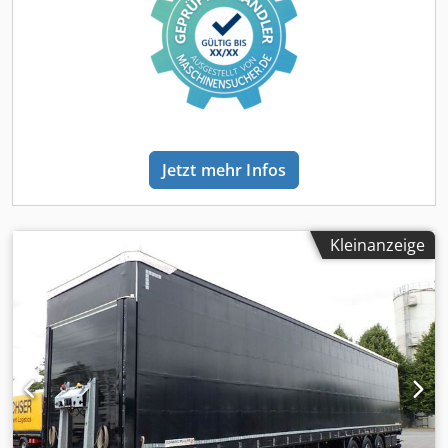
DA06CLNF Crjdpfxjzr S Ihe Aatsf * Version: 1227XBF1
Fahrzeugart Plateau-Sattelauflieger * Fahrzeugklasse: O4
Erstzulassung 05.09.2018 Achsen 3 Achsen * BPW-Achsen
Bremsen Scheibenbremsen Federung Luftfederung
Bereifung 385/65 R22.5 * Tragfähigkeits- und
Geschwindigkeitsindex: 160 J * Gleiche Bereifung auf allen
drei Achsen Ausstattung 2 Palettenkästen Aufbau Plateau
* Plattform-Aufbau Laderaummaße Länge: 13,64 m *
Jetzt mehr Infos
Breite: 2,47 m Fahrzeugabmessungen laut Zulassung
Gesamtlänge: 13,86 m * Gesamtbreite: 2,55 m *
Gesamthöhe: 3,90 m Gewichte Zulässiges Gesamtgewicht:
39.000 kg * Masse des Fahrzeugs im fahrbereiten Zustand:
Kleinanzeige
5.680 kg * Zulässige Sattellast: 12.000 kg * Zulässige
Achslast, 1. Achse: 9.000 kg * Zulässige Achslast, 2. Achse:
9.000 kg * Zulässige Achslast, 3. Achse: 9.000 kg ----EXPORT
VERKAUF NUR MIT KAUTION (DEPOSIT) MIN. 500¤ - 2000¤
EXPORT SALES ONLY WITH DEPOSIT MIN. 500¤ - 2000¤----
AUSFUHRANMELDUNG ZOLL EXW IN 10 MIN. (
ZUGELASSENER AUSFÜHRER ) 5 TAGE, 30 TAGE
KENNZEICHEN UND 17 - 21 TAGE ÖSTERREICH
KENNZEICHEN EURO 1 FAHRZEUGRESERVIERUNGEN BITTE
NUR ÜBER DIE E-MAIL FUNKTION MÜNDLICHE