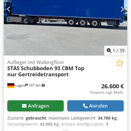
1
/
39
Auflieger mit Walkingfloor
STAS
Schubboden 93 CBM Top
nur Gertreidetransport
26.600 €
Lugau
167 km
Festpreis zzgl. MwSt.
Anfragen
Anrufen
Zustand:
gebraucht
, maximales Ladegewicht:
34.780 kg
,
Gesamtgewicht:
42.000 kg
, Achsen-Konfiguration:
3
Achsen
, Erstzulassung:
07/2019
, Laderaumvolumen:
93