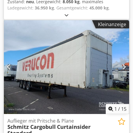
Zustand:
neu
, Leergewicht:
8.050 kg
, maximales
Ladegewicht:
36.950 kg
, Gesamtgewicht:
45.000 kg
,
Achsen-Konfiguration:
3 Achsen
, Federung:
Luft
,
Reifengröße:
235 / 75 R 17,5
, Farbe:
Sonstige
, Getriebetyp:
Kleinanzeige
Sonstige
, Vorderreifengröße:
235 / 75 R 17,5
,
Hinterreifengröße:
235 / 75 R 17,5
, Fahrerkabine:
Sonstige
,
Emissionsklasse:
keine
, Kraftstoff:
Biodiesel
, Ausstattung:
ABS, Druckluftbremse
, FEUERVERZINKT, Verstärkte
Ausführung, Luftgefedert mit Liftachse,
Achslastmanometer für Achslast, Länge Hochbett ca. 4.180
mm, Länge Tiefbett ca. 9.400 mm, Ladehöhe ca. 900 mm,
Stirnwand ca. 1.600 mm hoch, 14 x Rungentaschen im
Aussenrahmen, 3 x Quer- Rungenleisten, 24 x Zurrösen, 4
paar Containerverschlüsse für, 2 x 20 ft. ISO- Container
oder 1 x 40 ft ISO- Container, , Aufpreis für, Alu- Rampen =
Preis: 2.200 ¤, , , -- Druckfehler, Irrtümer und Änderungen
vorbehalten, Muster- Bilder --, Mehr Daten unter: !, More
Details: ! Credpfszrqnaex Aatsf
1
/
15
Auflieger mit Pritsche & Plane
Schmitz Cargobull
Curtainsider