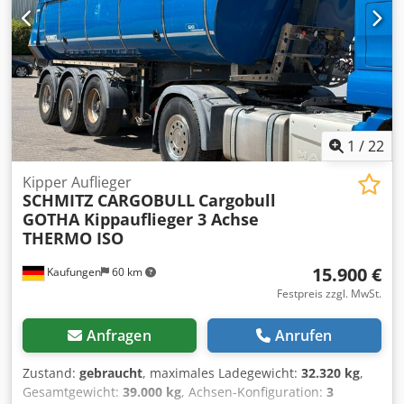
uns im Hause möglich. GOLEC NUTZFAHRZEUGE GMBH Wir
sprechen: Deutsch, English, Spanish, Polnisch, Ukrainisch,
Russisch, Bulgarisch. ----.
1
/
22
Kipper Auflieger
SCHMITZ CARGOBULL
Cargobull
GOTHA Kippauflieger 3 Achse
THERMO ISO
15.900 €
Kaufungen
60 km
Festpreis zzgl. MwSt.
Anfragen
Anrufen
Zustand:
gebraucht
, maximales Ladegewicht:
32.320 kg
,
Gesamtgewicht:
39.000 kg
, Achsen-Konfiguration:
3