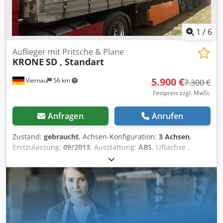
gewünscht? Mit unseren Value Added Service bieten wir
Ihnen individuelle Finanzierungsmöglichkeiten, Full
Service-und Telematik-Dienstleistungen. Wir beraten Sie
1
/
6
gerne. Crjdpfxozd Ix To Aatsf
Auflieger mit Pritsche & Plane
KRONE
SD , Standart
5.900 €
Viernau
56 km
7.300 €
Festpreis zzgl. MwSt.
Anfragen
Anrufen
Zustand:
gebraucht
, Achsen-Konfiguration:
3 Achsen
,
Erstzulassung:
09/2013
, Ausstattung:
ABS
, Liftachse ,
EDSCHA Dach defekt ! Crjdogqnczopfx Aatjf