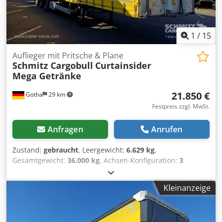
Credpjzqftuefx Aatjf
1
/
15
Auflieger mit Pritsche & Plane
Schmitz Cargobull
Curtainsider
Mega Getränke
21.850 €
Gotha
29 km
Festpreis zzgl. MwSt.
Anfragen
Anrufen
Zustand:
gebraucht
, Leergewicht:
6.629 kg
,
Gesamtgewicht:
36.000 kg
, Achsen-Konfiguration:
3
Achsen
, Erstzulassung:
05/2022
, Laderaumlänge:
13.620
mm
, Laderaumbreite:
2.480 mm
, Laderaumhöhe:
2.900
Kleinanzeige
mm
, Laderaumvolumen:
97 m³
, Federung:
Luft
,
Reifengröße:
445/45 R19,5
, Farbe:
Gelb
, Baujahr:
2022
,
Kilometerstand:
529.612 km
, Ausstattung:
ABS
,