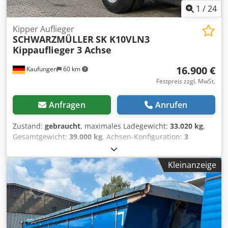
1
/
24
Kipper Auflieger
SCHWARZMÜLLER
SK K10VLN3
Kippauflieger 3 Achse
16.900 €
Kaufungen
60 km
Festpreis zzgl. MwSt.
Anfragen
Anrufen
Zustand:
gebraucht
, maximales Ladegewicht:
33.020 kg
,
Gesamtgewicht:
39.000 kg
, Achsen-Konfiguration:
3
Achsen
, Erstzulassung:
08/2018
, nächste Prüfung (TÜV):
08/2028
, Baujahr:
2018
, Interne Fahrzeugnr.: G400179 Ab
Kleinanzeige
sofort zur Verfügung auf unserem Hof in Kaufungen Mehr
INFO unter: * Golec Nutzfahrzeuge GmbH (Deutsch,
English, Bulgarisch, Russisch) * Viktoria Sologubova
(Polnisch, Russisch, Ukrainisch, English) Irrtümer
vorbehalten Gerne nehmen wir Ihr gebrauchtes Fahrzeug
in Zahlung. Crjdpfx Aajzr Ay Ietef Finanzierung direkt bei