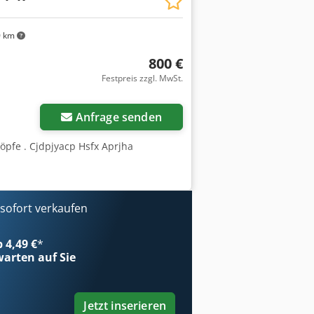
0 km
800 €
Festpreis zzgl. MwSt.
Anfrage senden
öpfe . Cjdpjyacp Hsfx Aprjha
ofort verkaufen
b 4,49 €
*
arten auf Sie
Jetzt inserieren