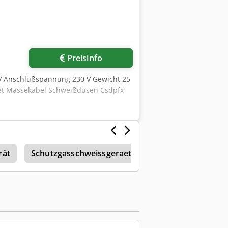
Preisinfo
 V Anschlußspannung 230 V Gewicht 25
et Massekabel Schweißdüsen Csdpfx
rät
Schutzgasschweissgeraet