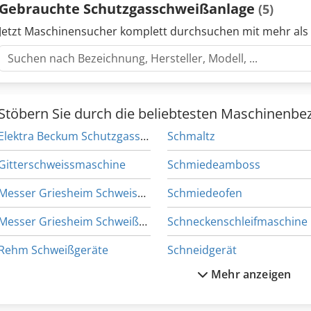
Gebrauchte Schutzgasschweißanlage
(5)
Jetzt Maschinensucher komplett durchsuchen mit mehr als
Stöbern Sie durch die beliebtesten Maschinenbe
Elektra Beckum Schutzgasschweissgerät
Schmaltz
Gitterschweissmaschine
Schmiedeamboss
Messer Griesheim Schweissgeraet
Schmiedeofen
Messer Griesheim Schweißgeräte
Schneckenschleifmaschine
Rehm Schweißgeräte
Schneidgerät
Mehr anzeigen
Schabmaschine
Schneidlaser
Schiess
Schumag