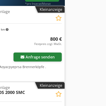
*pro Inserat/Monat
Kleinanzeige
nlage
0 km
800 €
Festpreis zzgl. MwSt.
Anfrage senden
 Aoyacpyeprsa Brennerköpfe .
Kleinanzeige
nlage
S 2000 SMC