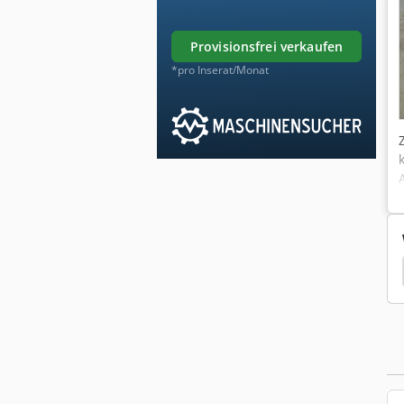
provisionsfrei verkaufen
*pro Inserat/Monat
Schutzgasschweissgerät