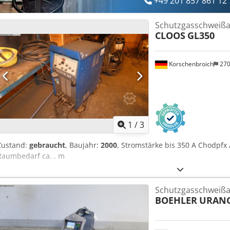
+49 201 857 861 12
Schutzgasschweißa
CLOOS
GL350
Korschenbroich
27
1
/
3
Zustand:
gebraucht
, Baujahr:
2000
, Stromstärke bis 350 A Chodpfx
Raumbedarf ca. . m
Schutzgasschweißa
BOEHLER
URANO