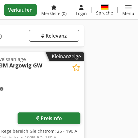
Verkaufen
Sprache
Merkliste
(0)
Login
Menü
)
Relevanz
Kleinanzeige
eissanlage
EIM
Argowig GW
Preisinfo
, Regelbereich Gleichstrom: 25 - 190 A
Gleichstrom 100% ED: 160 A