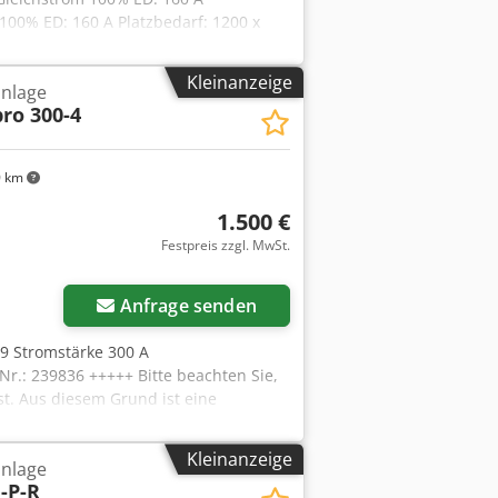
00% ED: 160 A Platzbedarf: 1200 x
Kleinanzeige
nlage
pro 300-4
0 km
1.500 €
Festpreis zzgl. MwSt.
Anfrage senden
09 Stromstärke 300 A
r.: 239836 +++++ Bitte beachten Sie,
t. Aus diesem Grund ist eine
ich. Darüber hinaus enthält unsere
estmöglicher Qualität. Die Zusendung
Kleinanzeige
nlage
-P-R