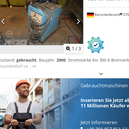
Korschenbroich
27
1
/
3
Zustand:
gebraucht
, Baujahr:
2000
, Stromstärke bis 300 A Brennerk
Raumbedarf ca. . m
Gebrauchtmaschinen s
Inserieren Sie jetzt a
11 Millionen
Käufer w
Jetzt informieren