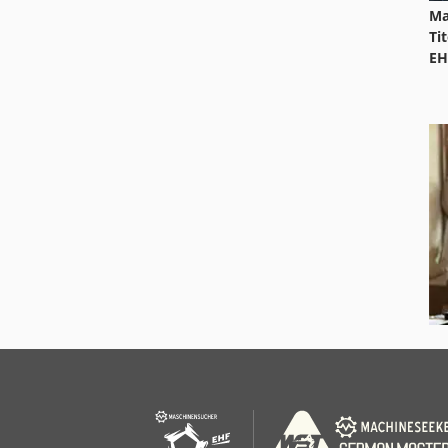
Ma
Ti
EH