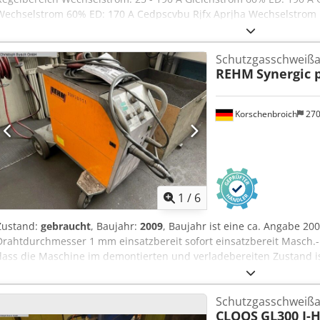
Wechselstrom 60% ED: 170 A Cedpscvbu Rjfx Aprjha Wechselstrom 1
600 x 800 mm Gewicht: 300 kg
Schutzgasschweißa
REHM
Synergic 
Korschenbroich
27
1
/
6
Zustand:
gebraucht
, Baujahr:
2009
, Baujahr ist eine ca. Angabe 20
Drahtdurchmesser 1 mm einsatzbereit sofort einsatzbereit Masch.-N
dass die Maschine im demontierten und verladebereiten Zustand is
Vorführung unter Strom oder die Fertigung eines Videos nicht mögl
Anzeige die aussagefähigsten Fotos von Chsdjx U A Ruspfx Aprsa b
Schutzgasschweißa
weiterer Bilder ist leider nicht möglich. +++++
CLOOS
GL300 I-H