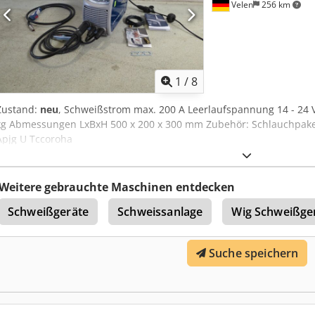
Velen
256 km
1
/
8
Zustand:
neu
, Schweißstrom max. 200 A Leerlaufspannung 14 - 24
kg Abmessungen LxBxH 500 x 200 x 300 mm Zubehör: Schlauchpak
Apjg U Tccoroha
Weitere gebrauchte Maschinen entdecken
Schweißgeräte
Schweissanlage
Wig Schweißge
Suche speichern