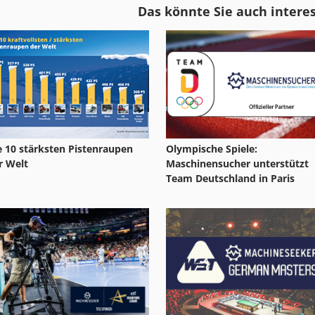
Das könnte Sie auch intere
Schleba
Schutzgas
Schleppschleifanlage
Schutzgasofen
e 10 stärksten Pistenraupen
Olympische Spiele:
r Welt
Maschinensucher unterstützt
Team Deutschland in Paris