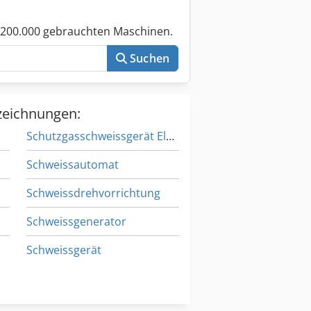
 200.000 gebrauchten Maschinen.
Suchen
zeichnungen:
Schutzgasschweissgerät Elektra Beckum
Schweissautomat
Schweissdrehvorrichtung
Schweissgenerator
Schweissgerät
Schweissgleichrichter
Schweißabsaugung