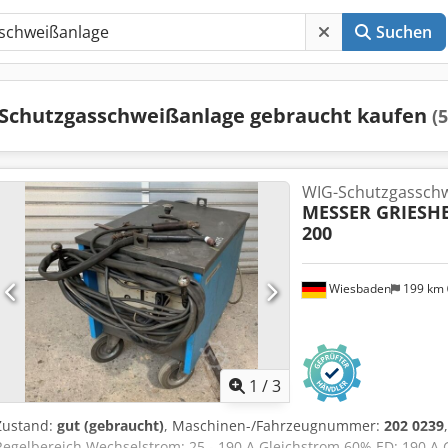
Suchen
Schutzgasschweißanlage gebraucht kaufen
(5
WIG-Schutzgasschw
MESSER GRIESH
200
Wiesbaden
199 km
1
/
3
Zustand:
gut (gebraucht)
, Maschinen-/Fahrzeugnummer:
202 0239
Regelbereich Wechselstrom: 25 - 190 A Gleichstrom 60% ED: 190 A 