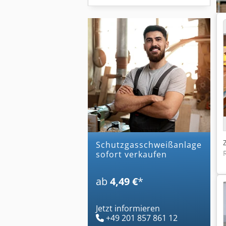
schutzgasschweißanlage
sofort verkaufen
ab
4,49 €
*
Jetzt informieren
+49 201 857 861 12