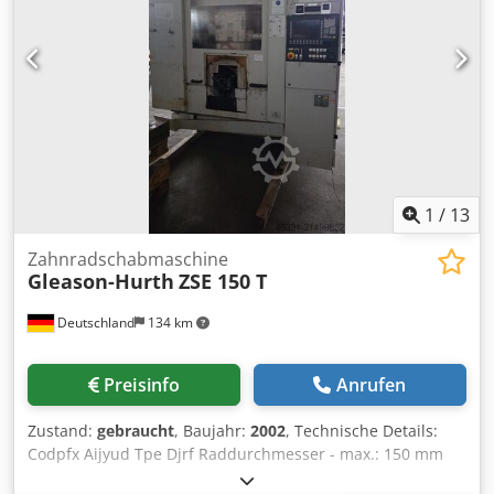
1
/
13
Zahnradschabmaschine
Gleason-Hurth
ZSE 150 T
Deutschland
134 km
Preisinfo
Anrufen
Zustand:
gebraucht
, Baujahr:
2002
, Technische Details:
Codpfx Aijyud Tpe Djrf Raddurchmesser - max.: 150 mm
Radbreite: * mm Modul - max.: 3,5 Modul - min.: 1,25