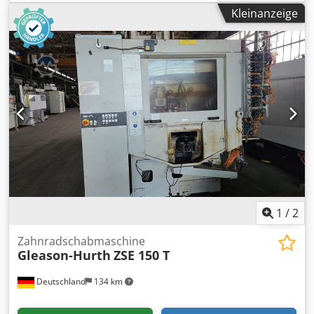
Gesamtleistungsbedarf: * kW Maschinengewicht ca.: 6,5 t
Kleinanzeige
Raumbedarf ca.: 2,35 x 2,10 x 2,35 m Zahnbreite: 45 mm
Bohrungsdurchmesser: 100 mm Aufspannfläche: 1300 x
300 mm
1
/
2
Zahnradschabmaschine
Gleason-Hurth
ZSE 150 T
Deutschland
134 km