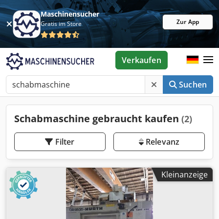
Maschinensucher
Zur App
Gratis im Store
Verkaufen
Suchen
Schabmaschine gebraucht kaufen
(2)
Filter
Relevanz
Kleinanzeige