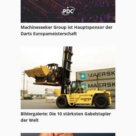
Schmiedeamboss
Schmiedeofen
Machineseeker Group ist Hauptsponsor der
Schneckenschleifmaschine
Darts Europameisterschaft
Schneidmaschine
Schraubbock
Schreyer
Schrottwickler
Schuhmaschine
Schuhpresse
Bildergalerie: Die 10 stärksten Gabelstapler
Schumag
der Welt
Schweißkantenfräse