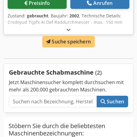
Preisinfo
Anrufen
Zustand:
gebraucht
, Baujahr:
2002
, Technische Details:
Crsdoyud Tijpfx Ai Def Raddurchmesser - max.: 150 mm
Radbreite: * mm Modul - max.: 3,5 Modul - min.: 1,25
Gesamtleistungsbedarf: * kW Maschinengewicht ca.: 6,5 t
Suche speichern
Raumbedarf ca.: 2,35 x 2,10 x 2,35 m Zahnbreite: 45 mm
Bohrungsdurchmesser: 100 mm Aufspannfläche: 1300 x
300 mm
Gebrauchte Schabmaschine
(2)
Jetzt Maschinensucher komplett durchsuchen mit
mehr als 200.000 gebrauchten Maschinen.
Suchen
Stöbern Sie durch die beliebtesten
Maschinenbezeichnungen: