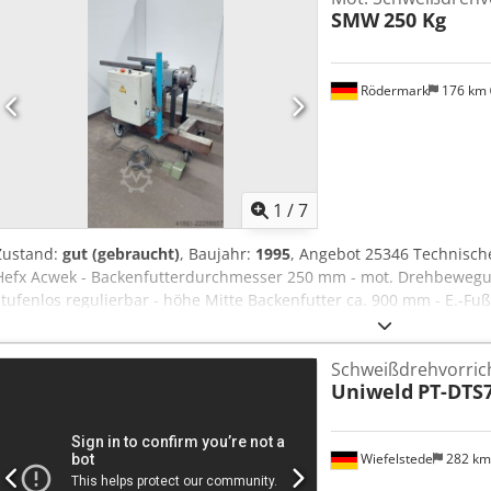
SMW
250 Kg
Rödermark
176 km
1
/
7
Zustand:
gut (gebraucht)
, Baujahr:
1995
, Angebot 25346 Technische
Hefx Acwek - Backenfutterdurchmesser 250 mm - mot. Drehbewegun
stufenlos regulierbar - höhe Mitte Backenfutter ca. 900 mm - E.-Fu
Fahrbares Untergestell - Platzbedarf ca. B 800 x H 1200 x T 1400 mm
Schweißdrehvorric
Uniweld
PT-DTS
Wiefelstede
282 k