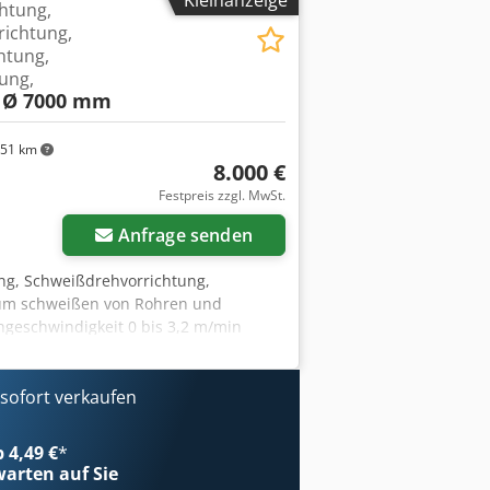
Kleinanzeige
htung,
rehzahlverstellung stufenlos über SEW
richtung,
e Rollenpaare angetrieben - Rollen mit
htung,
ands über Trapezgewindespindel -
ung,
fläche Platzbedarf L x B x H 3750 x
is Ø 7000 mm
51 km
8.000 €
Festpreis zzgl. MwSt.
Anfrage senden
ung, Schweißdrehvorrichtung,
 zum schweißen von Rohren und
hgeschwindigkeit 0 bis 3,2 m/min
m Rollenmittenabstand 600 bis 2150
e 480 mm Motorleistung 2x 1,5 kW
r SEW Frequenzumrichter -
ofort verkaufen
eben - Rollen mit je 5 Stück
Trapezgewindespindel -
b 4,49 €
*
he (ohne Antrieb) Platzbedarf L x B x
arten auf Sie