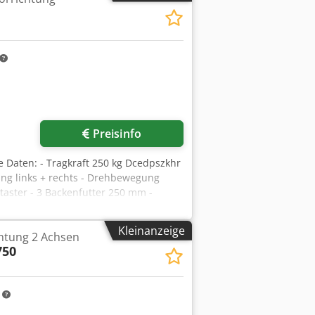
Preisinfo
 Daten: - Tragkraft 250 kg Dcedpszkhr
g links + rechts - Drehbewegung
ßtaster - 3 Backenfutter 250 mm -
 - Gewicht ca. 350 kg
Kleinanzeige
htung 2 Achsen
750
m