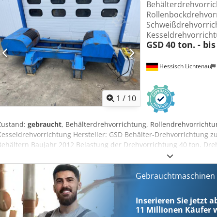
Behälterdrehvorric
540 mm Motorleistung 2x 0,55 kW Netzanschluß 230 Volt, 50 Hz - D
Rollenbockdrehvor
Frequenzumrichter - Kabelfernbedienung - Rechts- Linkslauf - beid
Schweißdrehvorric
je 4 Stück Gummibandagen - manuelle Verstellung des Rollenabst
Kesseldrehvorricht
Schienenfahrwerk mit Antrieb, Stahlgußräder mit blanker Rollenober
GSD
40 ton. - b
2100 x 1200 mm Eigengewicht 3,2 t guter Zustand
Hessisch Lichtenau
1
/
10
Zustand:
gebraucht
, Behälterdrehvorrichtung, Rollendrehvorricht
Kesseldrehvorrichtung Hersteller: GSD Behälter-Drehvorrichtung
Behältern Baujahr 2012 Belastung der Drehvorrichtung 40 ton. Dre
Behälterdurchmesser 500 - 7000 mm Rollenabstand 200 bis 1750 m
mm Rollendurchmesser 400 mm Dodjzgx A Ispfx Acwsck Rollenbreit
Netzanschluß 400 Volt, 50 Hz - Drehzahlverstellung stufenlos übe
Gebrauchtmaschinen s
Kabelfernbedienung - Rechts- Linkslauf - beide Rollenpaare angetri
Gummibandagen - manuelle Verstellung des Rollenabstands über 
Inserieren Sie jetzt a
Schienenfahrwerk DEMAG, Stahlgußräder mit blanker Rollenoberfläc
11 Millionen
Käufer w
H 4000 x 1850 x 1150 mm Eigengewicht 4,5 t guter Zustand