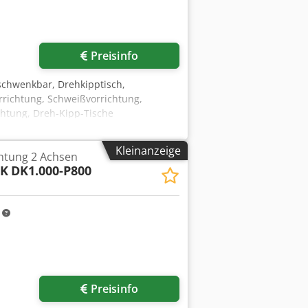
Preisinfo
schwenkbar, Drehkipptisch,
richtung, Schweißvorrichtung,
htung, Dreh-Kipp-Tische
ser: 850 mm -Antrieb: 3,5 kW -Achsen:
en: 4000/1480/H1350 mm -Eigengewicht:
Kleinanzeige
htung 2 Achsen
CK
DK1.000-P800
m
Preisinfo