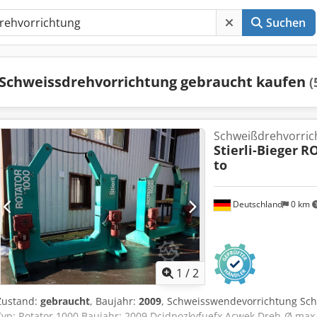
Suchen
Schweissdrehvorrichtung gebraucht kaufen
(
Schweißdrehvorric
Stierli-Bieger
RO
to
Deutschland
0 km
1
/
2
Zustand:
gebraucht
, Baujahr:
2009
, Schweisswendevorrichtung Schw
Typ: Rotator 1000 Baujahr: 2009 Dcjdpozkvfuefx Acwek Dreh-Ø max.: