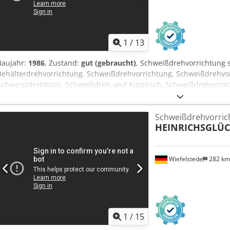
1
/
13
Baujahr:
1986
, Zustand:
gut (gebraucht)
, Schweißdrehvorrichtung 
Behälterdrehvorrichtung, Schweißdrehvorrichtung, Schweißdrehvor
Schweissdrehtisch, Schweißdreh-und Kipptisch, Schweißdrehvorric
Positioniervorrichtung -Tisch: ist kippbar 360° -Aufspanndurchmes
2 Stück -neigbar: elektrisch -Höhenverstellung: Nein -Abmessung
Schweißdrehvorric
2880 kg Dsdpfxshrfk Ho Acwock
HEINRICHSGLÜ
Wiefelstede
282 k
1
/
15