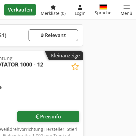
Verkaufen
Sprache
Merkliste
(0)
Login
Menü
51)
Relevanz
Kleinanzeige
htung
TATOR 1000 - 12
Mehr Bilder anfragen
Preisinfo
eißdrehvorrichtung Hersteller: Stierli
 Einlegebreite: 1.000 mm Tragkraft