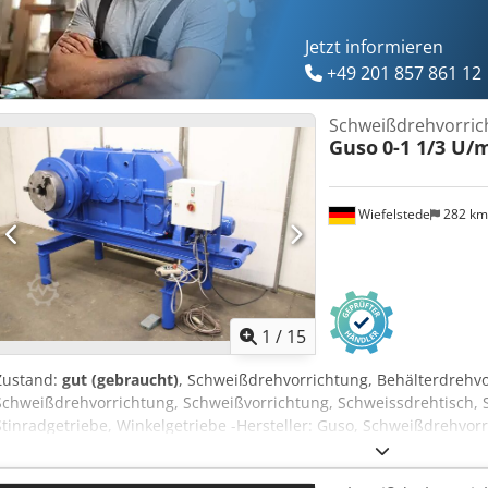
Jetzt informieren
+49 201 857 861 12
Schweißdrehvorric
Guso
0-1 1/3 U/
Wiefelstede
282 k
1
/
15
Zustand:
gut (gebraucht)
, Schweißdrehvorrichtung, Behälterdrehv
Schweißdrehvorrichtung, Schweißvorrichtung, Schweissdrehtisch, 
Stinradgetriebe, Winkelgetriebe -Hersteller: Guso, Schweißdrehvor
massivem Untergestell -Tragfähigkeit: kg -Steuerung: mit Handterm
Drehzahleinstellung -Dreibackenfutter: Forkardt Ø 400 mm, Dreib