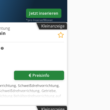
Jetzt inserieren
*pro Inserat/Monat
Kleinanzeige
htung
min
m
Preisinfo
orrichtung, Schweißdrehvorrichtung,
Schweißdrehvorrichtung, Getriebe,
richtung Behälterdrehvorrichtung auf
inal, Fußpedal und digitaler
ackenfutter-Bohrung Ø 140 mm -
Kleinanzeige