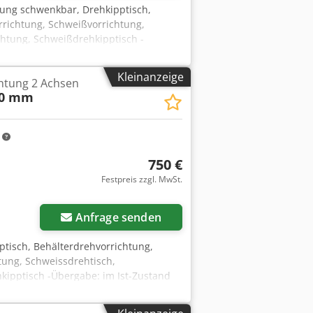
tung schwenkbar, Drehkipptisch,
richtung, Schweißvorrichtung,
htung, Schweißdrehkipptisch -
Dodpsy Ul D Dofx Acwjck -Typ:
eibackenfutter: Ø 380 mm,
Kleinanzeige
htung 2 Achsen
ahl: 0-1,5 U/min Rechts/Links-Lauf -
00 mm
ransportabmessung: 1430/1040/H1175 mm
m
750 €
Festpreis zzgl. MwSt.
Anfrage senden
tisch, Behälterdrehvorrichtung,
ung, Schweissdrehtisch,
ipptisch -Übergabe: im Ist-Zustand
Fotos Djdsvmrf Tjpfx Acwock -
dung: 930 mm -Achsen: 2 Stück -