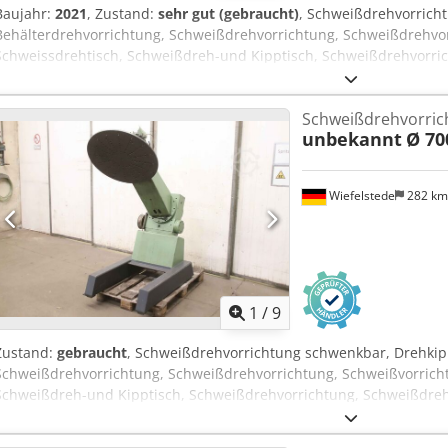
Baujahr:
2021
, Zustand:
sehr gut (gebraucht)
, Schweißdrehvorrich
Behälterdrehvorrichtung, Schweißdrehvorrichtung, Schweißdrehvor
Schweissdrehtisch, Schweißdreh-und Kipptisch, Schweißdrehvorric
Hersteller: HEINRICHSGLÜCK, Schweißdrehvorrichtung schwenkbar 
DK1.000-P800 -Tragfähigkeit: 1000 kg -Steuerung: mit Fußpedal -Dr
Schweißdrehvorric
Dreibackenfutter-Bohrung Ø 150 mm -Grundplatte: Ø 800 mm -Drehz
unbekannt
Ø 7
Achsen: 2 Stück -neigbar: elektrisch -Höhenverstellung: Nein -T
-Gewicht: 913 kg
Wiefelstede
282 k
1
/
9
Zustand:
gebraucht
, Schweißdrehvorrichtung schwenkbar, Drehkipp
Schweißdrehvorrichtung, Schweißdrehvorrichtung, Schweißvorricht
Schweißdreh-und Kipptisch, Schweißdrehvorrichtung, Schweißdrehk
wie besichtigt -Zustand: ohne Antriebsmotoren / Steuerung, siehe 
Schweißdrehvorrichtung: schwenkbar -Drehteller: Ø 700 mm -Ausla