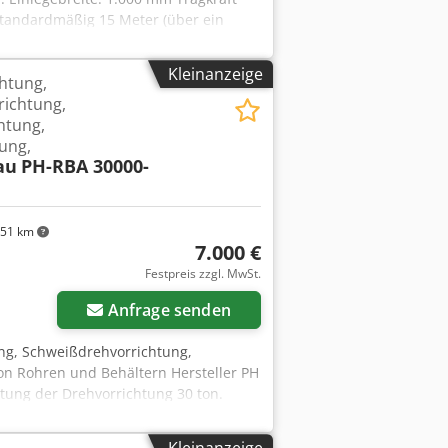
 Standardmäßig 15 Meter (über ein
da die Ständer mobil sind. ä22726
Kleinanzeige
htung,
richtung,
htung,
ung,
au
PH-RBA 30000-
51 km
7.000 €
Festpreis zzgl. MwSt.
Anfrage senden
ung, Schweißdrehvorrichtung,
n Rohren und Behältern Hersteller PH
ung der Drehvorrichtung 30 ton.
00 mm Rollenabstand 100 bis 2500 mm
cedpfxozin A Ao Acwjk Rollenbreite