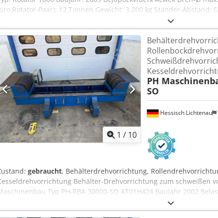
(pro Rotator-Paar): 12 Tonnen Gewicht: 3.200 kg Ständer-Abstand:
Verbindungskabel gekoppelt), die Distanz ist jedoch frei wählbar, 
Behälterdrehvorric
Rollenbockdrehvor
Schweißdrehvorric
Kesseldrehvorricht
PH Maschinenb
SO
Hessisch Lichtenau
1
/
10
Zustand:
gebraucht
, Behälterdrehvorrichtung, Rollendrehvorricht
Kesseldrehvorrichtung Behälter-Drehvorrichtung zum schweißen vo
Maschinenbau Typ PH-RBA 30000-SO AT01H424 Baujahr 2002 Belast
Drehgeschwindigkeit 0 bis 2 m/min Behälterdurchmesser 500 - 70
Rollenmittenabstand 500 bis 2950 mm Rollendurchmesser 400 mm D