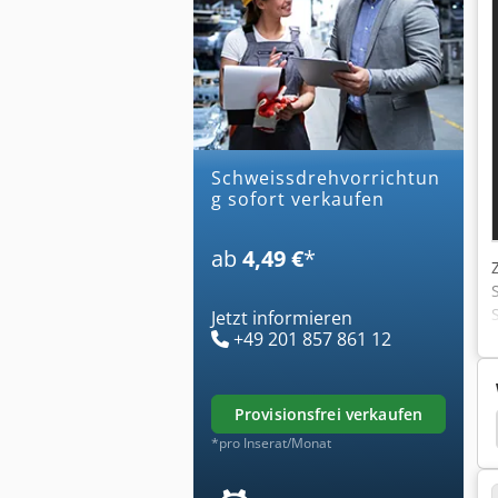
schweissdrehvorrichtun
g sofort verkaufen
ab
4,49 €
*
Jetzt informieren
+49 201 857 861 12
provisionsfrei verkaufen
Siegmund Schweisstisch
Siegmund Schweißtische
*pro Inserat/Monat