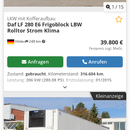
Zwischenverkauf und Irrtümer vorbehalten! Dodsvhhflopfx
1
/
15
Ag Rekr - .
LKW mit Kofferaufbau
Daf
LF 280 E6 Frigoblock LBW
Rolltor Strom Klima
39.800 €
Hilden
248 km
Festpreis zzgl. MwSt.
Anfragen
Anrufen
Zustand:
gebraucht
, Kilometerstand:
316.604 km
,
Leistung:
206 kW (280,08 PS)
, Erstzulassung:
01/2015
,
Kraftstofftyp:
Diesel
, Leergewicht:
9.830 kg
, maximales
Ladegewicht:
9.170 kg
, Gesamtgewicht:
19.000 kg
,
Kleinanzeige
Reifengröße:
285/70/19,5
, Achsen-Konfiguration:
4x2
,
Radstand:
6.000 mm
, Bremsen:
Motorbremsung
, Farbe:
Weiß
, Fahrerkabine:
Fahrerhaus
, Getriebetyp:
mechanisch
, Emissionsklasse:
Euro6
, Federung:
Blatt-Luft
,
Anzahl der Sitzplätze:
2
, Laderaumvolumen:
45 m³
,
Laderaumlänge:
7.860 mm
, Laderaumbreite:
2.450 mm
,