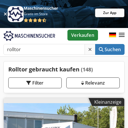
Maschinensucher
Zur App
Gratis im Store
Verkaufen
Suchen
Rolltor gebraucht kaufen
(148)
Filter
Relevanz
Kleinanzeige