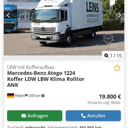
1
/
15
LKW mit Kofferaufbau
Mercedes-Benz
Atego 1224
Koffer LDW LBW Klima Rolltor
ANK
19.800 €
Hilden
248 km
Festpreis zzgl. MwSt.
Anfragen
Anrufen
Zustand:
gebraucht
, Kilometerstand:
456.060 km
,