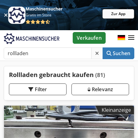
Maschinensucher
Zur App
Gratis im Store
Verkaufen
Suchen
Rollladen gebraucht kaufen
(81)
Filter
Relevanz
Kleinanzeige