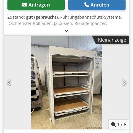
Anfragen
Anrufen
Zustand:
gut (gebraucht)
, Führungsbahnschutz-Systeme,
Dachfenster Rollladen, Jalousien, Rolladenpanzer,
Rolladenmotor, Rohrmotor -Eitec: Rolladen Alu zur
Abdeckung von Werkzeugen, Aufnahmen -Länge: 1860 mm
Kleinanzeige
-Breite: 745 mm -Abmessung Kasten: 815/385/H310 mm -
Eigengewicht: 60 kg Dcsdoflvk Aspfx Ad Nsk
1
/
8