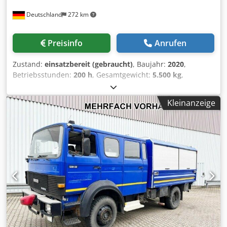
Deutschland
272 km
Preisinfo
Anrufen
Zustand:
einsatzbereit (gebraucht)
, Baujahr:
2020
,
Betriebsstunden:
200 h
, Gesamtgewicht:
5.500 kg
,
Tragkraft:
20 kg
, Reichweite der Arme:
1.650 mm
,
Steuerungshersteller:
SIEMENS
, Steuerungsmodell:
S7-300
Kleinanzeige
/ S7-1500 PLC
, Gesamtbreite:
2.900 mm
, Gesamthöhe:
2.600 mm
, Produktlänge (max.):
4.800 mm
, Anzahl der
Achsen:
6
, Dieses Ultraschallschweißsystem wurde im Jahr
2020 hergestellt. Es verfügt über eine Siemens-Steuerung
und umfasst zwei ABB IRB 2600-Roboter mit einer
Tragkraft von jeweils 20 kg. Die Maschine hat eine
Zykluszeit von 262 Sekunden. Wenn Sie auf der Suche
nach hochwertigen Ultraschallschweißlösungen sind,
sollten Sie den von uns zum Verkauf angebotenen AUDI
TSV D5 TÜR-Roboterarm in Betracht ziehen. Kontaktieren
Sie uns für weitere Informationen. CHANGO-Maschine •
Ultraschallschweißsystem • Marke der Steuerung: Siemens