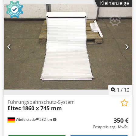
Kleinanzeige
sonro -Drehmoment: 30 Nm -Funkfernbedienung: nicht im
Lieferumfang Dedjh R Nytjpfx Ad Nsck -Abmessung: Ø 60 x
540 mm -Gewicht: 2,1 kg
1
/
10
Führungsbahnschutz-System
Eitec
1860 x 745 mm
350 €
Wiefelstede
282 km
Festpreis zzgl. MwSt.