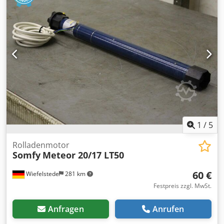
Rosenbauer Dachleiter Geräteräume mit Aluminium-
Rollläden Mannschaftskabine für 6 Personen
Anhängerkupplung Rockinger Stützlast 80 kg
Standheizung/Warmwasserheizung Blaulichtanlage (je
nach Zulassung ggf. zu demontieren) Zustand Das
Fahrzeug befindet sich in einem gepflegten,
einsatzbereiten Zustand und wurde regelmäßig durch die
Feuerwehr gewartet. Der robuste Steyr-Antriebsstrang gilt
als äußerst langlebig und ist weltweit für seine
Zuverlässigkeit bekannt. Ideal geeignet für:
Expeditionsmobil Overlander Fernreisemobil Offroad-
Camper Werkstattfahrzeug Servicefahrzeug
1
/
5
Katastrophenschutz Kommunalfahrzeug Besichtigung
nach Terminvereinbarung jederzeit möglich.
Rolladenmotor
Somfy
Meteor 20/17 LT50
60 €
Wiefelstede
281 km
Festpreis zzgl. MwSt.
Anfragen
Anrufen