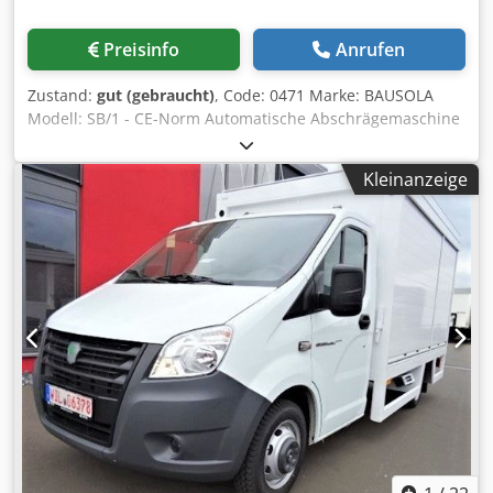
Preisinfo
Anrufen
Zustand:
gut (gebraucht)
, Code: 0471 Marke: BAUSOLA
Modell: SB/1 - CE-Norm Automatische Abschrägemaschine
für Rollladenstäbe - CE-Norm Technische Daten: Dcedpjx I
A Rnofx Ad Nsk Automatische mechanische Fräsmaschine
Kleinanzeige
zum Abschrägen von Kanten mit automatischer
Kopiervorrichtung, die eine perfekte 30°-Abschrägung
oder Abrundung des Umfangs von Flachprofilen garantiert
Palettenlänge von 130 bis 800 mm Breite der Palette von
15 bis 100 mm Palettenstärke von 6 bis 30 mm
Produktion/Stunde: ca. 1500 Stück Gesamtabmessungen:
mm 1500 x 570 x 1370 h Gewicht: 135 kg