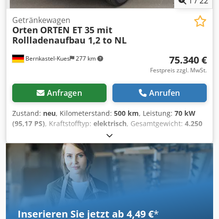
1
/
22
Getränkewagen
Orten
ORTEN ET 35 mit
Rollladenaufbau 1,2 to NL
75.340 €
Bernkastel-Kues
277 km
Festpreis zzgl. MwSt.
Anfragen
Anrufen
Zustand:
neu
, Kilometerstand:
500 km
, Leistung:
70 kW
(95,17 PS)
, Kraftstofftyp:
elektrisch
, Gesamtgewicht:
4.250
kg
, Farbe:
Weiß
, Anzahl der Sitzplätze:
3
, Gesamtlänge:
6.040 mm
, Gesamtbreite:
2.200 mm
, Gesamthöhe:
2.780
mm
, Laderaumvolumen:
15 m³
, Laderaumlänge:
3.400
mm
, Laderaumbreite:
2.080 mm
, Laderaumhöhe:
1.570
mm
, Baujahr:
2023
, * Orten CityRollup Aufbau *
Ganzaluminium Aufbau mit Segemental Rolltüren * 2
Fächer à 2.057 mm + 2 Fächer à 1.320 mm * Dekra
zertifiziert nach VDI 2700 ff und DIN EN 12642 XL *
Inserieren Sie jetzt ab 4,49 €
*
Reichweite ca. 200 km Dcjdpfxoqz R Dme Ad Nek * Batterie