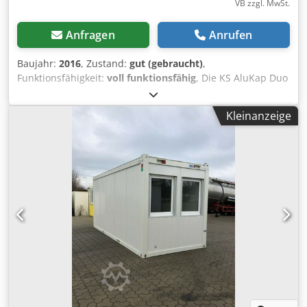
VB zzgl. MwSt.
Anfragen
Anrufen
Baujahr:
2016
, Zustand:
gut (gebraucht)
,
Funktionsfähigkeit:
voll funktionsfähig
, Die KS AluKap Duo
ist eine Maschine zur Herstellung von Aluminiumprofilen
für Rollläden mit arretierter Panzerung. Sie schneidet die
Kleinanzeige
Profile automatisch auf die gewünschte Länge, fügt sie zu
einem Panzer zusammen und verriegelt sie. Die
Hauptfunktion dieser Maschine ist die gleichzeitige
Ausführung mehrerer Arbeitsgänge: Zuschneiden der
Profile auf Maß, Verbindung zu einem Rollladenpanzer
und Verriegelung (Arretierung), um ein Verschieben nach
der Montage zu verhindern. Elektrischer Anschluss: 3,5
kW, 400 V, 50 Hz. Rollladenbreite: min. 500 mm – max.
3.500 mm. Etikettendruck (optional): 36 x 89 mm. Der
Transport der Maschine erfolgt durch den Käufer. Wir
bieten Unterstützung beim Verladen an. Djdpew Dm Hrsfx
Ad Njck