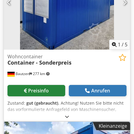
1
/
5
Wohncontainer
Container - Sonderpreis
Bautzen
277 km
Preisinfo
Anrufen
Zustand:
gut (gebraucht)
, Achtung! Nutzen Sie bitte nicht
das vorformulierte Anfragefeld von Maschinensucher,
stellen Sie Ihre eigene Fragen in diesem Feld. Dcjdporgpl
Rsfx Ad Nek Bitte füllen Sie das Anfragefeld selbständig
Kleinanzeige
aus. Nur so bekommen Sie eine Antwort. Bürocontainer,