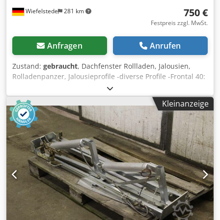
750 €
Wiefelstede
281 km
Festpreis zzgl. MwSt.
Anfragen
Anrufen
Zustand:
gebraucht
, Dachfenster Rollladen, Jalousien,
Rolladenpanzer, Jalousieprofile -diverse Profile -Frontal 40:
Kit Maniglia Alta -Maße siehe: Fotos/Stücklste Djded
Tgavopfx Ad Nock -Verkauf: komplett -Abmessungen:
Kleinanzeige
2800/1150/H550 mm -Gewicht: 188 kg