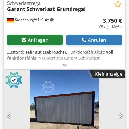
Schwerlastregal
Garant
Schwerlast Grundregal
3.750 €
Sassenburg
149 km
VB zzgl. MwSt.
Anfragen
Anrufen
Zustand:
sehr gut (gebraucht)
, Funktionsfähigkeit:
voll
funktionsfähig
, Neuwertiges Garant Schwerlast
Grundregal mit elektrischem Rollladen Ein paar wenige
Beulen und Kratzer sind vorhanden. Bestehend aus: - 1x
Kleinanzeige
Schwerlast Grundregal mit 2 Säulenrahmen mit 100 %
Auszugboden, Nutztiefe 950 mm, Höhe: 2000mm - 2x
Seitenwand mehrteilig, Nutztiefe 950 mm, passend für
Regal Höhe: 2000mm Djdeziwwcjpfx Ad Nock - 3x
Ablageplatte 12 mm Buche Multiplex, für Regalfeld
Nutztiefe: 950mm - 1x Rollladen für Grundregal, Nutztiefe
1350 mm, passend für Regal Höhe: 2000mm Neupreis
11019€ (Brutto) Beim angegebenen Preis handelt es sich
um den Brutto Preis. Verkauf ausschließlich mit Rechnung