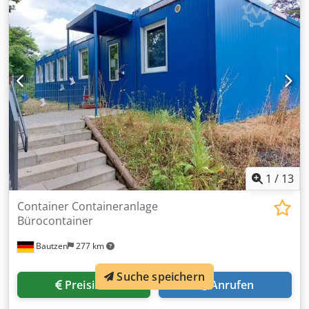
Container, Pausencontainer, Baucontainer von Containex -
gebraucht, - guter Zustand, - trocken, - dicht, - sofort
einsatzbereit, - mehrfach vorhanden, - keine Vermietung
Maße: Länge: 6,00m Breite:2,50m Höhe aussen: 2,80m
Höhe innen: 2,50m Ausstattung: - Heizung, - Doppel
Kunststoff-Fenster mit Kipp- und Drehfunktion, - Rollläden,
- abschliessbare Tür, - zementgebundene Bodenplatte mit
PVC-Bodenbelag Beladung und Transport kann organisiert
werden Es werden nur ernstgemeinte und seriöse
Anfragen unter Angabe von: Namen, E-Mail-Adresse und
Telefonnummer beantwortet.
1
/
13
Container Containeranlage
Bürocontainer
Bautzen
277 km
Suche speichern
Preisinfo
Anrufen