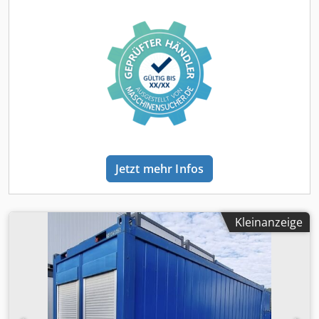
Ausstattung & Highlights ✅ 2 x Bürofenster stirnseitig mit
Dreh-/Kippbeschlag inklusive Rollläden ✅ 1 x
Stahlaußentür stirnseitig ✅ 2 x Lichtbalken für eine
optimale Ausleuchtung ✅ 1 x Elektroheizung – ideal für
den ganzjährigen Einsatz ✅ Robuste Stahlkonstruktion ✅
Wetterfest und langlebig ✅ Sofort verfügbar ✅
Standardmaß: 20 Fuß (ca. 6m lang - 2,50m breit - 2,80m
hoch ) Dedewu Uuxjpfx Ad Neck 📸 Zustand: Der Container
befindet sich in einem gebrauchten, gepflegten Zustand
mit den üblichen Gebrauchsspuren. Die Konstruktion ist
stabil und eignet sich hervorragend für den sofortigen
Jetzt mehr Infos
Einsatz. 🚛 Transport: Der Transport kann nach Absprache
organisiert werden oder erfolgt durch den Käufer. 📩 Bei
Interesse oder Fragen einfach melden! Besichtigungen
sind nach Terminvereinbarung jederzeit möglich.
Kleinanzeige