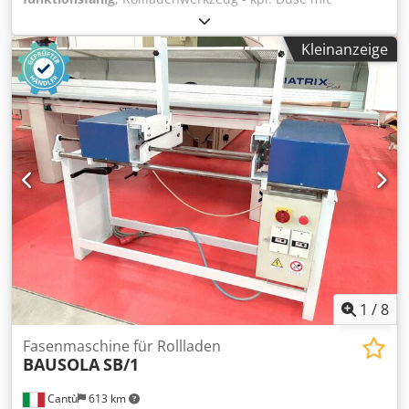
Heizkörper und Kalibrierwerkzeug * Werkzeuganschluß
aktuell für Weber CE7 jedoch andere Aufnahme auf
Kleinanzeige
Anfrage möglich Dcsdpfxsxgpbbs Ad Nok - Doppelstrang
2x 5m/min - Rollladendeckbreite 52mm - fertig
eingefahren - inkl. Aufspannplatte (wie abgebildet), zur
Aufnahme auf der Kalibriereinheit
1
/
8
Fasenmaschine für Rollladen
BAUSOLA
SB/1
Cantù
613 km