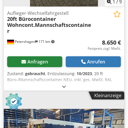
1
/
9
Auflieger-Wechselfahrgestell
20ft Bürocontainer
Wohncont.Mannschaftscontaine
r
8.650 €
Petershagen
171 km
Festpreis zzgl. MwSt.
Anfragen
Anrufen
Zustand:
gebraucht
, Erstzulassung:
10/2023
, 20 ft
Büro-/Mannschaftscontainer NEU, inkl. ges. MwSt. RAL
9002 weißgrau mit Staplertaschen sofort ab Lager
Petershagen verfügbar Ausgestattet mit 1 Stahl-
Kleinanzeige
Eingangstür 1 1-flg. D/K Fenster mit Rollladen 1
Elektroheizung 2 kW Beleuchtung und Steckdosen
Isolierung: Boden 100 mm Dach 100 mm Wand 100 mm Ab
Lager Petershagen, sofort verfügbar Lieferung auf Wunsch
möglich. Sprechen Sie uns an. Wir bieten Container in
allen Größen und Ausführungen an, auch nach ihren