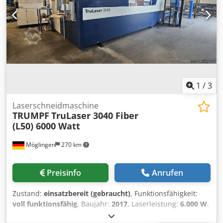
Wünschen ausgestattet. Büro-/Mannschaftscontainer,
Sanitärcontainer, Seecontainer isoliert, mit Fenster, Türen,
Klappen, Lüftungsgittern u.v.m. Sprechen Sie uns an.
Dcjdpfxovw Hlvs Ad Nok
1
/
3
Laserschneidmaschine
TRUMPF
TruLaser 3040 Fiber
(L50) 6000 Watt
Möglingen
270 km
Preisinfo
Anrufen
Zustand:
einsatzbereit (gebraucht)
, Funktionsfähigkeit:
voll funktionsfähig
, Baujahr:
2017
, Laserleistung:
6.000 W
,
CNC Laserschneidanlage TruLaser 3040 Fiber (L50) 6000