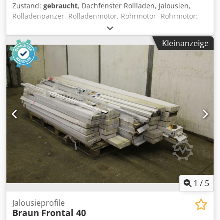
Zustand:
gebraucht
, Dachfenster Rollladen, Jalousien,
Rolladenpanzer, Rolladenmotor, Rohrmotor -Rohrmotor:
Somfy -Motor: 20/17 LT50 20 Nm -Abmessungen:
570/60/H60 mm -Eigengewicht: 2,3 kg Dcodpfx Adefcqrzj
Kleinanzeige
Nek
1
/
5
Jalousieprofile
Braun
Frontal 40