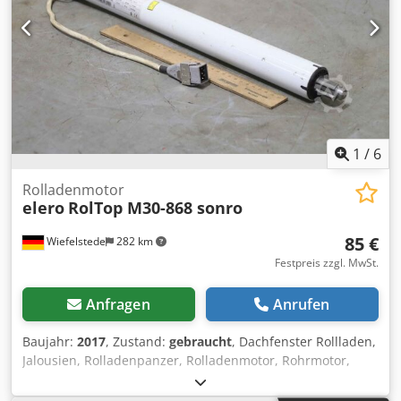
1
/
6
Rolladenmotor
elero
RolTop M30-868 sonro
85 €
Wiefelstede
282 km
Festpreis zzgl. MwSt.
Anfragen
Anrufen
Baujahr:
2017
, Zustand:
gebraucht
, Dachfenster Rollladen,
Jalousien, Rolladenpanzer, Rolladenmotor, Rohrmotor,
Funk-Rohrmotor, Rolladenfunkmotor -Hersteller: elero,
Rolladenfunkmotor Funk-Rohrmotor -Typ: RolTop M30-868