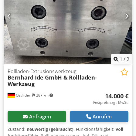
1
/
2
Rollladen-Extrusionswerkzeug
Bernhard Ide GmbH &
Rollladen-
Werkzeug
14.000 €
Ostfildern
287 km
Festpreis zzgl. MwSt.
Anfragen
Anrufen
Zustand:
neuwertig (gebraucht)
, Funktionsfähigkeit:
voll
funktionsfähig
, Rollladenwerkzeug - kpl. Düse mit