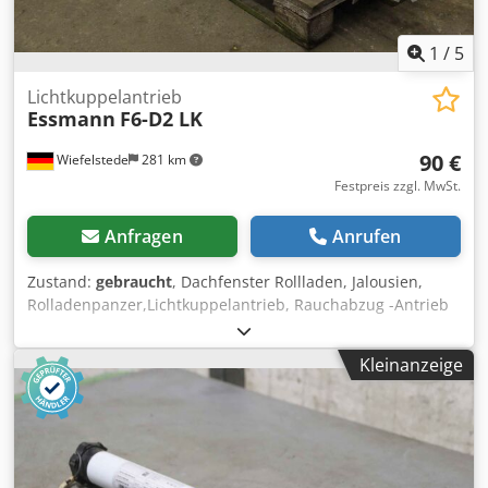
1
/
5
Lichtkuppelantrieb
Essmann
F6-D2 LK
90 €
Wiefelstede
281 km
Festpreis zzgl. MwSt.
Anfragen
Anrufen
Zustand:
gebraucht
, Dachfenster Rollladen, Jalousien,
Rolladenpanzer,Lichtkuppelantrieb, Rauchabzug -Antrieb
für: Lichtkuppel/Rauchabzug -Typ: F6-D2 LK 150/150 AK30
T-PN70G -Hub: 325 mm -Preis: pro Stück Dcjdpsd Tiibsfx
Kleinanzeige
Ad Nok -Anzahl: 2 Stück -Abmessungen: 1335/370/H300
mm -Gewicht: 25 kg/Stück