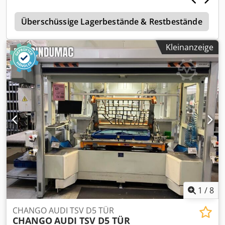
× 2.550 mm Verfügbarkeit: kurzfristig Dodpfx Adoznk Dgs
r
Nsck Standort: 63934 Röllbach
Überschüssige Lagerbestände & Restbestände
Kleinanzeige
1
/
8
CHANGO AUDI TSV D5 TÜR
CHANGO
AUDI TSV D5 TÜR