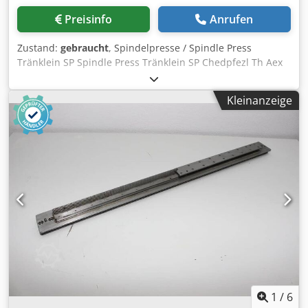
Preisinfo
Anrufen
Zustand:
gebraucht
, Spindelpresse / Spindle Press
Tränklein SP Spindle Press Tränklein SP Chedpfezl Th Aex
Ap Aea Online-Video-Inspection by WhatsApp - MS Zoom -
Telegram On Stock Emskirchen/Nürnberg - Available
Kleinanzeige
Immediately - Can be test
1
/
6