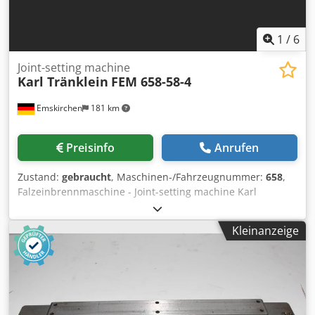
1
/
6
Joint-setting machine
Karl Tränklein
FEM 658-58-4
Emskirchen
181 km
Preisinfo
Anrufen
Zustand:
gebraucht
, Maschinen-/Fahrzeugnummer:
658
,
Falzeinbrennmaschine - Joint-setting machine Karl
Tränklein FEM 658-58-4Serial-No. 658-58-4 Working with
500 mm Online-Video-Inspection by Skype-Video We would
Kleinanzeige
be very pleased with your visit - more machines on Stock
Available Immediately - Can be inspect On Stock
Emskirchen / Nürnberg - Can be test Cedpfx Apsh Axiij
Aoha