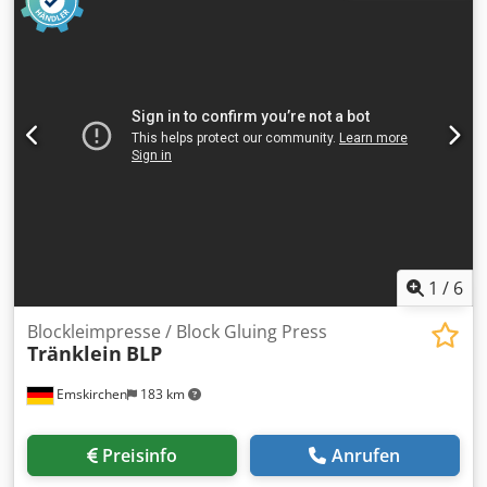
Two-roller Gluing Machine Serial-No. 2535 Arbeitsbreite /
Working width 500mm Arbeitsgeschwindigkeit / Working
speed 4 - 20 m/min für Kaltleim / for cold glue Online-
Video-Inspection by WhatsApp - MS Zoom - Telegram On
Stock Emskirchen/Nürnberg - Available Immediately - Can
be test
1
/
6
Blockleimpresse / Block Gluing Press
Tränklein
BLP
Emskirchen
183 km
Preisinfo
Anrufen