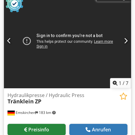
test
1
/
7
Hydraulikpresse / Hydraulic Press
Tränklein
ZP
Emskirchen
183 km
Preisinfo
Anrufen