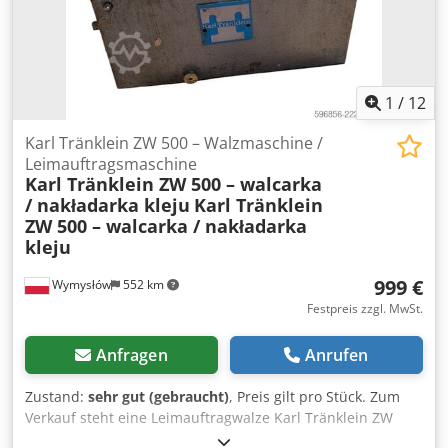
Leimauftragsmaschine Antrieb: elektrisch
Stromversorgung: 400 V Einstellung der Leimmenge
Arbeitswalze aus Metall Arbeitstisch mit Führungen
Auffangwanne für überschüssigen Leim Massive, stabile
Bauweise Chedpfx Asziwx Tep Asa Einsatzbereiche:
1
/
12
Buchbindereien, Druckereien, Verpackungsherstellung,
Verleimen von Papier, Karton und Pappe, Aufbringen von
Karl Tränklein ZW 500 – Walzmaschine /
Leim auf Furniere und andere flache Materialien. Zustand:
Leimauftragsmaschine
Karl Tränklein ZW 500 – walcarka
gebraucht, funktionsfähig. Das Gerät weist übliche
/ nakładarka kleju
Karl Tränklein
Gebrauchsspuren auf, die durch den Einsatz entstehen.
ZW 500 – walcarka / nakładarka
Der optische Zustand und die Vollständigkeit entsprechen
kleju
den Fotos.
999 €
Wymysłów
552 km
Festpreis zzgl. MwSt.
Anfragen
Anrufen
Zustand:
sehr gut (gebraucht)
, Preis gilt pro Stück. Zum
Verkauf steht eine Leimauftragwalze Karl Tränklein ZW
500. Das Gerät ist zum gleichmäßigen Auftragen von Leim