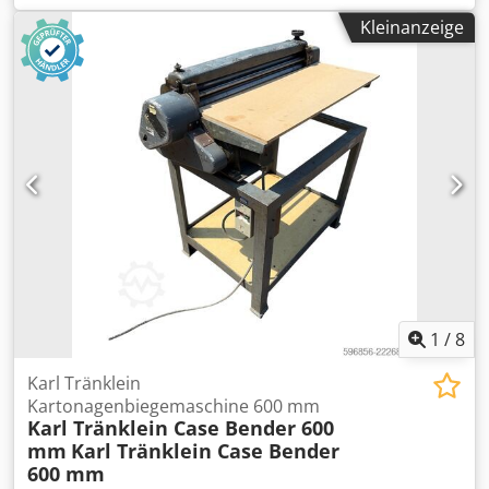
auf Papier, Karton, Pappe, Leder, Textilien und andere
Kleinanzeige
Bogenmaterialien bestimmt. Durch das präzise
Walzensystem wird eine gleichmäßige Leimschicht und
eine hohe Arbeitsqualität gewährleistet. Die Maschine
verfügt über eine solide deutsche Konstruktion sowie eine
Einstellung des Anpressdrucks und der aufgetragenen
Leimmenge. Ideal geeignet für Buchbindereien,
Druckereien und die Verpackungsherstellung. Technische
Daten: Hersteller: Karl Tränklein GmbH Modell: ZW 500
Chsdjziwr Hopfx Ap Aja Baujahr: 1990 Seriennummer: 8083
Arbeitsbreite: 500 mm Anschluss: 380 V / 50 Hz
Motorleistung: 0,25 kW Verstellung der aufgetragenen
Leimmenge Verchromte Arbeitswalze Stabile
Gusskonstruktion Hergestellt in Deutschland Optischer
Zustand gemäß Bildern.
1
/
8
Karl Tränklein
Kartonagenbiegemaschine 600 mm
Karl Tränklein Case Bender 600
mm
Karl Tränklein Case Bender
600 mm