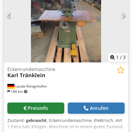
1
/
3
Eckenrundemaschine
Karl Tränklein
Lauda-Königshofen
186 km
Preisinfo
Anrufen
Zustand:
gebraucht
, Eckenrundemaschine, Elektrisch, mit
1 Extra Satz Klingen. Maschine ist in einem guten Zustand,