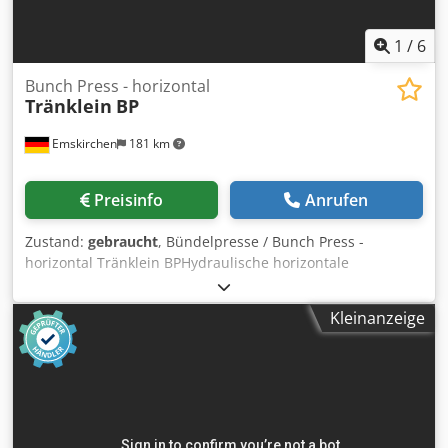
1
/
6
Bunch Press - horizontal
Tränklein
BP
Emskirchen
181 km
Preisinfo
Anrufen
Zustand:
gebraucht
, Bündelpresse / Bunch Press -
horizontal Tränklein BPHydraulische horizontale
Bündelpresse / hydraulic horizontal bunch Press
Pressdruck stufenlos einstellbar / Pressure steppless 0 –
Kleinanzeige
2.500 kg Chsdpfx Asiwg A Esp Aea Einsatzlänge / Infeed
length max. 770mm Pressplattengrösse / Press plates size
290 x 220 mm Online-Video-Inspection by Skype-Video We
would be very pleased with your visit - more machines on
Stock Available Immediately - Can be inspect On Stock
Emskirchen / Nürnberg - Can be test