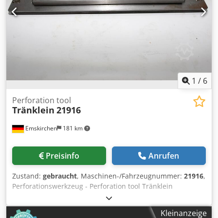
1
/
6
Perforation tool
Tränklein
21916
Emskirchen
181 km
Preisinfo
Anrufen
Zustand:
gebraucht
, Maschinen-/Fahrzeugnummer:
21916
,
Perforationswerkzeug - Perforation tool Tränklein
21916Serial-No. 21916 Online-Video-Inspection by Skype-
Video We would be very pleased with your visit - more
Kleinanzeige
machines on Stock Available Immediately - Can be inspect