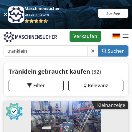
Maschinensucher
Zur App
Gratis im Store
Verkaufen
Suchen
Tränklein gebraucht kaufen
(32)
Filter
Relevanz
Kleinanzeige