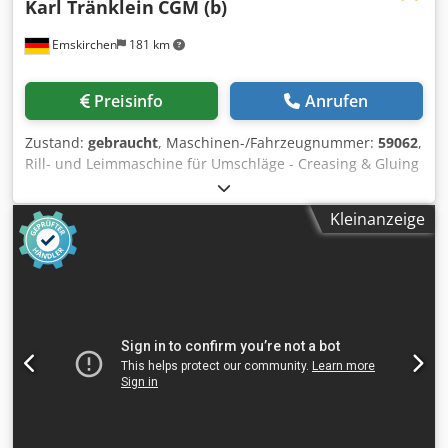
Karl Tränklein
CGM (b)
Emskirchen
181 km
Preisinfo
Anrufen
Zustand:
gebraucht
, Maschinen-/Fahrzeugnummer:
59062
,
Rill- und Leimmaschine für Umschläge - Creasing & Gluing
machine for Covers Karl Tränklein CGM (b)Serial-No.
59062/5 Working width max. 500mm Online-Video-
Kleinanzeige
Inspection by Skype-Video We would be very pleased with
your visit - more machines on Stock Available Immediately
- Can be inspect On Stock Emskirchen / Nürnberg - Can be
test Chodpfxoh Axd Nj Ap Asa