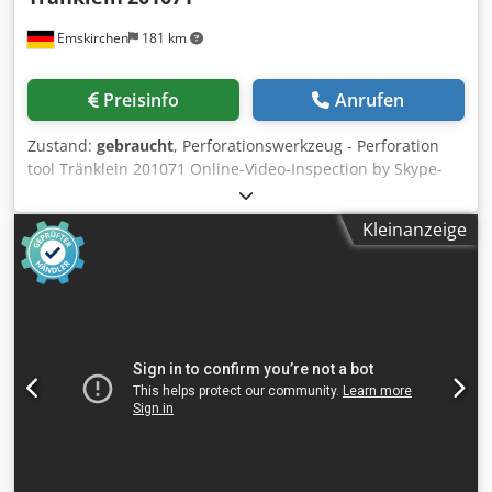
Emskirchen
181 km
Preisinfo
Anrufen
Zustand:
gebraucht
, Perforationswerkzeug - Perforation
tool Tränklein 201071 Online-Video-Inspection by Skype-
Video We would be very pleased with your visit - more
machines on Stock Available Immediately - Can be inspect
Kleinanzeige
Cjdpfx Aoh Ax Dnsp Aeha On Stock Emskirchen / Nürnberg
- Can be test