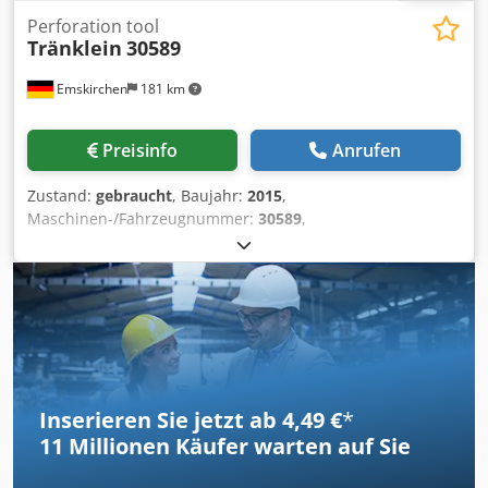
Perforation tool
Tränklein
30589
Emskirchen
181 km
Preisinfo
Anrufen
Zustand:
gebraucht
, Baujahr:
2015
,
Maschinen-/Fahrzeugnummer:
30589
,
Perforationswerkzeug - Perforation tool Tränklein
30589Year 2015 - Serial-No. 30589 Chjdpsh Ax Dvjfx Ap Aea
Online-Video-Inspection by Skype-Video We would be very
pleased with your visit - more machines on Stock Available
Immediately - Can be inspect On Stock Emskirchen /
Nürnberg - Can be test
Inserieren Sie jetzt ab 4,49 €
*
11 Millionen
Käufer warten auf Sie