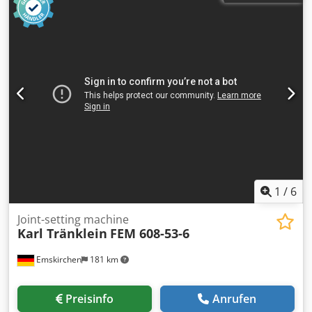
Chjdsh Ax Dkjpfx Ap Aea On Stock Emskirchen / Nürnberg -
Can be test
1
/
6
Joint-setting machine
Karl Tränklein
FEM 608-53-6
Emskirchen
181 km
Preisinfo
Anrufen