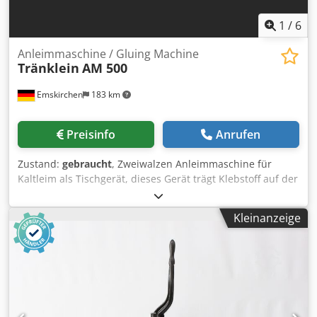
1
/
6
Anleimmaschine / Gluing Machine
Tränklein
AM 500
Emskirchen
183 km
Preisinfo
Anrufen
Zustand:
gebraucht
, Zweiwalzen Anleimmaschine für
Kaltleim als Tischgerät, dieses Gerät trägt Klebstoff auf der
Rückseite eines zu beleimenden Materials auf Two roller
Gluing machine for Cold glue as table-top machine, this
Kleinanzeige
device will carry adhesive on the back of a material to be
glued Anleimmaschine / Gluing Machine Tränklein AM500
Zweiwalzen-Anleimmaschine / Two-roller Gluing Machine
Serial-No. 20185 Arbeitsbreite / Working width 500mm
Arbeitsgeschwindigkeit / Working speed 4 - 20 m/min für
Kaltleim / for cold glue Online-Video-Inspection by
WhatsApp - MS Zoom - Telegram On Stock