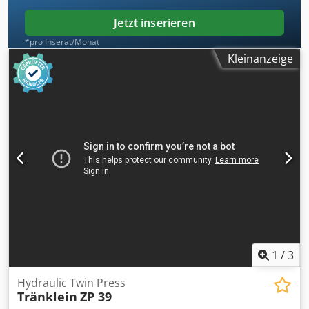
Jetzt inserieren
*pro Inserat/Monat
Kleinanzeige
1
/
3
Hydraulic Twin Press
Tränklein
ZP 39