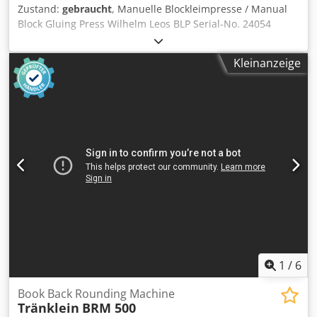
Zustand:
gebraucht
, Manuelle Blockleimpresse / Manual
Block Gluing Press Wilhelm Leos BLP Serial-No. 24054
Chjdpfx Ajyrdyqsp Aoa Pressfläche Breite / Pressarea width
max. 420m Einlegetiefe / Insertion Depth max. 500mm
Kleinanzeige
Fahrbar auf Rollen / mobile on wheels Blockleimpressen
werden für die Blockverleimung in der Weiterverarbeitung
von Druckerzeugnissen, z.B. beim Ableimen von Blöcken
und Broschüren eingesetzt. Papierstapel werden
gleichmäßig angepresst und somit eine saubere
Verleimung gewährleistet. Block gluing presses are used
for block gluing in the further processing of printed
products, e.g., for the gluing of blocks and brochures.
Paper stacks are pressed evenly, thus ensuring clean
gluing. Online-Video-Inspection by WhatsApp - MS Zoom -
Telegram On Stock Emskirchen/Nürnberg - Available
Immediately - Can be test
1
/
6
Book Back Rounding Machine
Tränklein
BRM 500