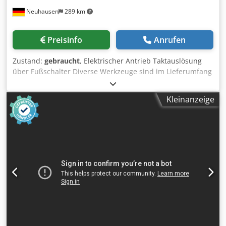
Neuhausen
289 km
Preisinfo
Anrufen
Zustand:
gebraucht
, Elektrischer Antrieb Taktauslösung
über Fußschalter Diverse Werkzeuge sind im Lieferumfang
dabei: 1 x Ober-/Untermesser mit Radius 4 mm 1 x
Ober-/Untermesser mit Radius 6 mm 1 x
Kleinanzeige
Ober-/Untermesser mit Radius 7 mm 1 x
Ober-/Untermesser mit Radius 8 mm 1 x
Ober-/Untermesser mit Radius 9 mm Chjdpfjythzujx Ap Aja
1 x Ober-/Untermesser mit Radius 15 mm (aktuell
eingesetzt)