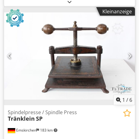
sofort Verfügbar Bei Interesse informieren wir Sie auch
gerne über weitere Maschinen in unserem Haus.
Kleinanzeige
Csdpfxezmqfho Ap Asha Sie sind herzlich willkommen,
nach vorheriger Terminabsprache, die Maschine in
unserem Haus zu besichtigen.
1
/
6
Spindelpresse / Spindle Press
Tränklein
SP
Emskirchen
183 km