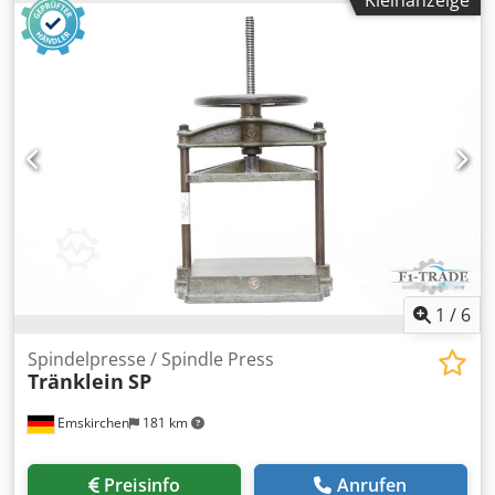
1
/
6
Spindelpresse / Spindle Press
Tränklein
SP
Emskirchen
181 km
Preisinfo
Anrufen