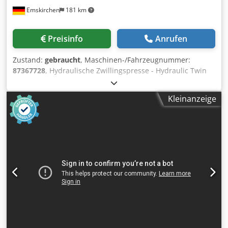
Emskirchen
181 km
Preisinfo
Anrufen
Zustand:
gebraucht
, Maschinen-/Fahrzeugnummer:
87367728
, Hydraulische Zwillingspresse - Hydraulic Twin
Press Tränklein ZP 39Serial-No. 87367728 2 Pressplatten /
Size with 2 pressure plates 440 x 320mm Chedpfx
Kleinanzeige
Apormumde Aea Pressdruck / Pressure max. 5000KG Druck
stufenlos regelbar / Pressure steppless Maschine fahrbar /
machine mobile Platzbedarf / Place require 85 x 70 x 150
cm Gewicht / weight 420kg Elektr. Antrieb / eletric power
400 Volt, 3 Ph, 50 Hz., 1,1 kW Online-Video-Inspection by
Skype-Video We would be very pleased with your visit -
more machines on Stock Available Immediately - Can be
inspect On Stock Emskirchen / Nürnberg - Can be test