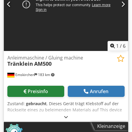
1
/
6
Anleimmaschine / Gluing machine
Tränklein
AM500
Emskirchen
183 km
Preisinfo
Anrufen
Zustand:
gebraucht
, Dieses Gerät trägt Klebstoff auf der
Rückseite eines zu beleimenden Materials auf This device
will carry adhesive on the back of a material to be glued
Chjdpfx Aoyq S Iyep Aoa Anleimmaschine / Gluing
Kleinanzeige
Machine Tränklein AM500 Zweiwalzen-Anleimmaschine /