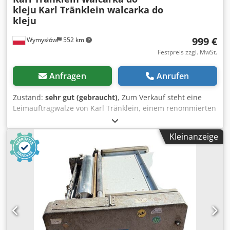
kleju
Karl Tränklein walcarka do
kleju
999 €
Wymysłów
552 km
Festpreis zzgl. MwSt.
Anfragen
Anrufen
Zustand:
sehr gut (gebraucht)
, Zum Verkauf steht eine
Leimauftragwalze von Karl Tränklein, einem renommierten
deutschen Hersteller von Buchbindereimaschinen. Das
Gerät ist für das präzise und gleichmäßige Auftragen von
Kleinanzeige
Leim auf Papier, Karton, Pappe, Furniere sowie andere
flache Materialien konzipiert. Die Maschine ist mit einem
Elektromotorantrieb, einer Metallarbeitswalze sowie einer
einstellbaren Leimmenge ausgestattet, wodurch die
Arbeitsparameter an das jeweilige Material angepasst
werden können. Die schwere, solide Konstruktion
gewährleistet Stabilität und eine jahrelange Lebensdauer
im Einsatz. Technische Daten: Hersteller: Karl Tränklein
Herkunftsland: Deutschland Typ: Leimauftragswalze /