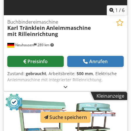
1
/
6
Buchbindereimaschine
Karl Tränklein
Anleimmaschine
mit Rilleinrichtung
Neuhausen
289 km
Preisinfo
Anrufen
Zustand:
gebraucht
, Arbeitsbreite:
500 mm
, Elektrische
Anleimmaschine mit integrierter Rilleinrichtung.
Einlaufbreite ca. 500 mm Folgende Leimauftragräder sind
dabei (Das Leimbecken kann jeweils an die Breite des
Kleinanzeige
benötigten Leimauftragrades angepasst werden) 1 x 13
mm Breite 1 x 15 mm Breite 1 x 17 mm Breite 1 x 19 mm
Breite 1 x 21 mm Breite 1 x 23 mm Breite 1 x 25 mm Breite
1 x 27 mm Breite 1 x 33 mm Breite Chjdpfxsytxw Hs Ap Aea
Suche speichern