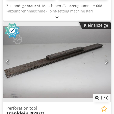
Zustand:
gebraucht
, Maschinen-/Fahrzeugnummer:
608
,
Falzeinbrennmaschine - Joint-setting machine Karl
Tränklein FEM 608-53-6Serial-No. 608-53-6 Working with
500 mm Online-Video-Inspection by Skype-Video We would
Kleinanzeige
be very pleased with your visit - more machines on Stock
Available Immediately - Can be inspect On Stock
Emskirchen / Nürnberg - Can be test Cjdpsh Axifsfx Ap
Asha
1
/
6
Perforation tool
Tränklein
201071