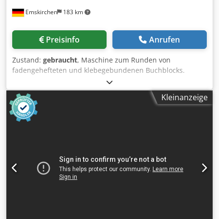
Emskirchen
183 km
Preisinfo
Anrufen
Zustand:
gebraucht
, Maschine zum Runden von
fadengehefteten und klebegebundenen Buchblocks.
Machine for rounding thread-sewn and adhesive-bound
book blocks. Chedpfxszipduj Ap Aja
Kleinanzeige
Buchrückenrundemaschine - Book Back Rounding Machine
Tränklein BRM 500 Serial-No. 1416/66/6 Arbeitsbreite /
Working width max. 540mm Buchstärke / Thickness of
books 0 - 100mm Leistung / Output 400 - 600
Blocks/Stunde Online-Video-Inspection by WhatsApp - MS
Zoom - Telegram On Stock Emskirchen/Nürnberg -
Available Immediately - Can be test