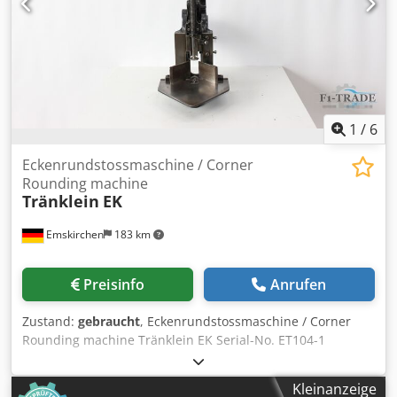
Emskirchen/Nürnberg - Available Immediately - Can be
test Cedpexln R Ssfx Ap Aoha
1
/
6
Eckenrundstossmaschine / Corner
Rounding machine
Tränklein
EK
Emskirchen
183 km
Preisinfo
Anrufen
Zustand:
gebraucht
, Eckenrundstossmaschine / Corner
Rounding machine Tränklein EK Serial-No. ET104-1
Cedpoxlu E Ajfx Ap Asha Online-Video-Inspection by
WhatsApp - MS Zoom - Telegram On Stock
Kleinanzeige
Emskirchen/Nürnberg - Available Immediately - Can be