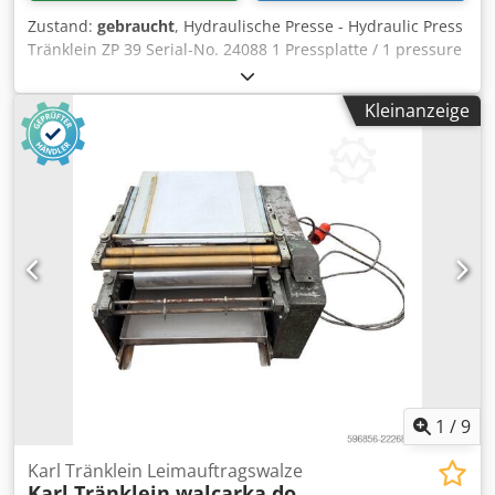
Zustand:
gebraucht
, Hydraulische Presse - Hydraulic Press
Tränklein ZP 39 Serial-No. 24088 1 Pressplatte / 1 pressure
plate Size with max. 520 x 400mm Stapelhöhe / Stack
height max. 360mm Cjdpswgd Skofx Ap Aeha Pressdruck /
Kleinanzeige
Pressure max. 5000KG Druck stufenlos regelbar / Pressure
steppless Maschine fahrbar / machine mobile Platzbedarf
/ Place require 85 x 70 x 150 cm Gewicht / weight 400kg
Online-Video-Inspection by WhatsApp - MS Zoom -
Telegram On Stock Emskirchen/Nürnberg - Available
Immediately - Can be test
1
/
9
Karl Tränklein Leimauftragswalze
Karl Tränklein walcarka do