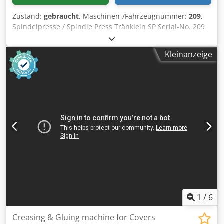
Zustand:
gebraucht
, Maschinen-/Fahrzeugnummer:
209
,
Spindelpresse / Spindle Press Tränklein SP Serial-No. 209
Cedoupy Tgepfx Ap Asha Pressfläche / Press area max. 300
x 400mm Online-Video-Inspection by Skype-Video We
Kleinanzeige
would be very pleased with your visit - more machines on
Stock Available Immediately - Can be inspect On Stock
Emskirchen / Nürnberg - Can be test
1
/
6
Creasing & Gluing machine for Covers