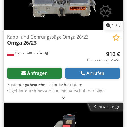
Beschlägen Arbeitstischgröße mm 3500 x 1230
Arbeitstischhöhe mm 920 Max. Werkstückmaß mm 2800 x
2450 Min. Werkstückmaß mm 350 Absauganlage Codpfx
Ajzcqxnsdksha Betriebsdruck 6/7 bar Gesamtmaße mm
3600 x 1700 x 1000 h Gewicht kg 480
1
/
7
Kapp- und Gehrungssäge Omga 26/23
Omga
26/23
910 €
Naprawa
689 km
Festpreis zzgl. MwSt.
Anfragen
Anrufen
Zustand:
gebraucht
, Technische Daten:
Sägeblattdurchmesser: 300 mm Vorschub der Säge:
manuell Gehrungsschnitt möglich Cedpfszikm Rsx Adkeha
Anschluss: 400 V Motordrehzahl: 2800 U/min
Kleinanzeige
Motorleistung: 1,5 kW Gesamtabmessungen: Länge: 530
mm Breite: 530 mm Höhe: 520 mm