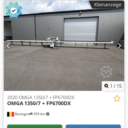
blade Diameter 300mm Schnittbreite / Cutting width max.
Kleinanzeige
90° 135 mm Schnittbreite / Cutting width max. auf 45° 90
mm Schnitthöhe / Cutting high max. 98 mm Festpunkte
bei / Fixed Points on a 45°- 30° - 22°30' - 15° - 10° rechts
und links Sehr guter Zustand / Very good condition Codpfx
Adsxvh E Roksha Verstellbare Präzisionskapp- und
Gehrungssäge mit Drehtisch, selbstzentrierender
Blockierung in den Hauptwinkeln 45°, 30°, 22°30’, 15°, 10°
und 0° rechts und links, manueller Blockierung der
Zwischenwinkel, Winkelablesung von Gradskala. Online-
Video-Inspection by WhatsApp - MS Zoom - Telegram On
Stock Emskirchen/Nürnberg - Available Immediately - Can
be test
1
/
15
2020 OMGA 1350/7 + FP6700DX
OMGA
1350/7 + FP6700DX
Bastogne
359 km