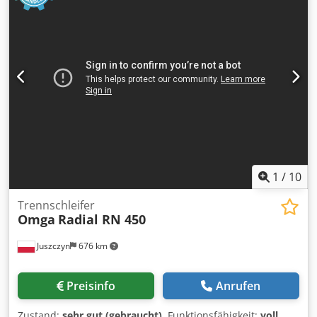
1
/
10
Trennschleifer
Omga
Radial RN 450
Juszczyn
676 km
Preisinfo
Anrufen
Zustand:
sehr gut (gebraucht)
, Funktionsfähigkeit:
voll