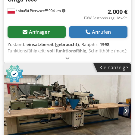
2.000 €
Łabuńki Pierwsze
904 km
EXW Festpreis zzgl. MwSt.
Anfragen
Anrufen
Zustand:
einsatzbereit (gebraucht)
, Baujahr:
1998
,
Funktionsfähigkeit:
voll funktionsfähig
, Schnitthöhe (max.):
140 mm
, Schnittbreite (max.):
1.000 mm
,
Sägeblattdurchmesser:
400 mm
, Höheneinstelltyp:
Kleinanzeige
mechanisch
, OMGA 1000 Radialarmsäge Spezifikation: •
Zustand - nach Überprüfung voll funktionsfähig •
Hersteller - OMGA • Modell - 1000 • Scheibendurchmesser
max. 400 mm Chedpjv Hqknofx Adksa • maximale
Abmessungen des geschnittenen Elements 140 x 1000 mm
• Schutzvorrichtungen an der Säge, um die Sicherheit des
Sägebedieners zu gewährleisten • Schnitteinstellung in
drei Ebenen • Absaugstutzen Ø 80 mm und 110 mm •
Tischplattenmaße 160 x 95 cm • Produktionsjahr 1998 •
Herstellerdokumentation • Gesamtmaße - 175 x 170 x 155
cm (Länge x Breite x Höhe) Weitere Informationen: • die