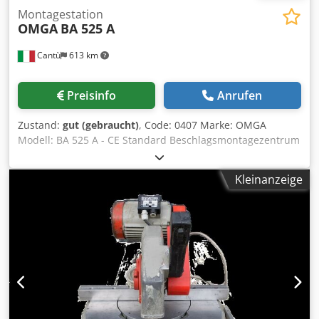
Montagestation
OMGA
BA 525 A
Cantù
613 km
Preisinfo
Anrufen
Zustand:
gut (gebraucht)
, Code: 0407 Marke: OMGA
Modell: BA 525 A - CE Standard Beschlagsmontagezentrum
für Tür- und Fensterrahmen - CE Standard Technische
Daten: Arbeitstisch mit filzbezogenen, kratzfesten Streifen,
Kleinanzeige
hinterer Teil pneumatisch neigbar von 0° bis 10° mit
Zwischenwinkeln Ausstattung: Schlitten mit
selbstvorschiebendem pneumatischem Schrauber und
Böllhoff-Zuführung, Arbeitsweg durch Pneumatikzylinder
mit Ein-/Ausschaltfunktion gesteuert, Höhenverstellung
Anschläge rechts/links zur Höhenpositionierung der
Bohrungen für rechte/linke Griffe Bohraggregat mit 3-fach
Bohrkopf zur Herstellung der Griffbohrungen Pneumatisch
betätigte hydraulische Schere zum Zuschneiden von