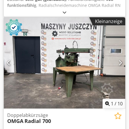
funktionsfähig
, Radialschneidemaschine OMGA Radial RN
450 Cedpfjyzp Dnox Adkoha Schnittbreite bei 90° max. 450
mm Maximale Schnitthöhe: 80 mm Schneideaggregat in
Kleinanzeige
zwei Ebenen schwenkbar Sägedrehzahl: 3000 U/min
Hauptmotor: 2,21 kW Sägeblattdurchmesser: 300 mm
Stromversorgung: 220V
1
/
10
Doppelabkürzsäge
OMGA
Radial 700