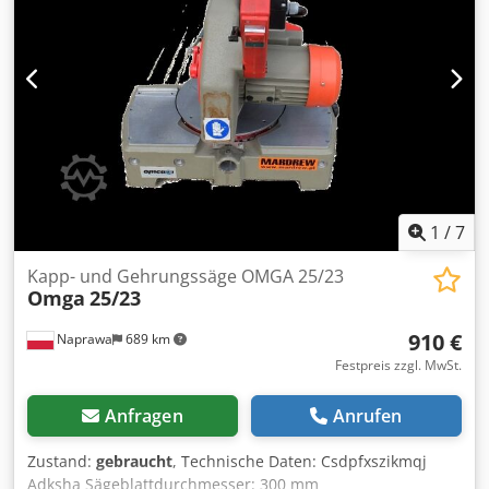
1
/
7
Kapp- und Gehrungssäge OMGA 25/23
Omga
25/23
910 €
Naprawa
689 km
Festpreis zzgl. MwSt.
Anfragen
Anrufen
Zustand:
gebraucht
, Technische Daten: Csdpfxszikmqj
Adksha Sägeblattdurchmesser: 300 mm