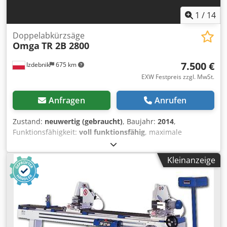
1
/
14
Doppelabkürzsäge
Omga
TR 2B 2800
7.500 €
Izdebnik
675 km
EXW Festpreis zzgl. MwSt.
Anfragen
Anrufen
Zustand:
neuwertig (gebraucht)
, Baujahr:
2014
,
Funktionsfähigkeit:
voll funktionsfähig
, maximale
Scheibendurchmesser: 350 mm minimale
Scheibendurchmesser: 340 mm zwei Motoren mit je 3 kW
Kleinanzeige
400 V Baujahr 2014 linke Aggregat fest, rechtes Aggregat
beweglich Chjdpfx Aszmwl Uedkja pneumatische
Spannvorrichtungen maximaler Abstand zwischen den
Sägen: 2800 mm minimaler Abstand zwischen den Sägen:
600 mm Gewicht ca. 800 kg