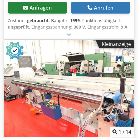
Anfragen
Anrufen
Zustand:
gebraucht
, Baujahr:
1999
, Funktionsfähigkeit:
ungeprüft
, Eingangsspannung:
380 V
, Eingangsstrom:
9 A
,
Eingangsfrequenz:
50 Hz
, Art des Eingangsstroms:
Drehstrom
, Sägeblattdurchmesser:
300 mm
,
Kleinanzeige
Sägeblattbohrung:
30 mm
, Doppelgehrungssäge mit
Zuführung OMGA Cedpfezcv Iusx Adksha
1
/
14