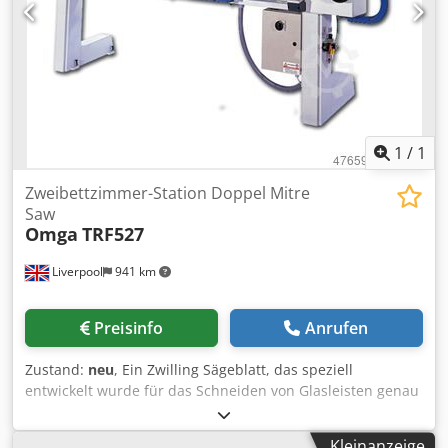
1
/
1
Zweibettzimmer-Station Doppel Mitre
Saw
Omga
TRF527
Liverpool
941 km
Preisinfo
Anrufen
Zustand:
neu
, Ein Zwilling Sägeblatt, das speziell
entwickelt wurde für das Schneiden von Glasleisten genau
auf Länge, entweder mit einer geraden oder Gehrung
geschnitten. Die Maschine hat zwei Arbeitsstufen eine
Kleinanzeige