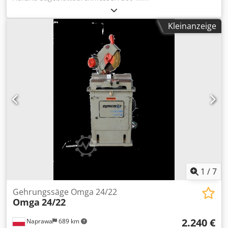
Sägeblattvorschub: manuell Gehrungsschnitte möglich
Anschluss: 400 V Motordrehzahl: 2800 U/min
Kleinanzeige
Motorleistung: 1,1 kW Gesamtabmessungen: Länge: 530
mm Breite: 530 mm Höhe: 520 mm
1
/
7
Gehrungssäge Omga 24/22
Omga
24/22
2.240 €
Naprawa
689 km