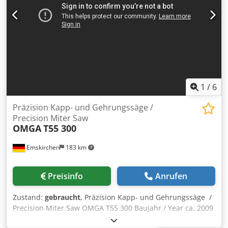
1
/
6
Präzision Kapp- und Gehrungssäge /
Precision Miter Saw
OMGA
T55 300
Emskirchen
183 km
Preisinfo
Anrufen
Zustand:
gebraucht
, Präzision Kapp- und Gehrungssäge /
Precision Miter Saw OMGA T55 300 Baujahr / Year ca. 2009
mit Absaugung / with suction Sägeblattdurchmesser / Saw