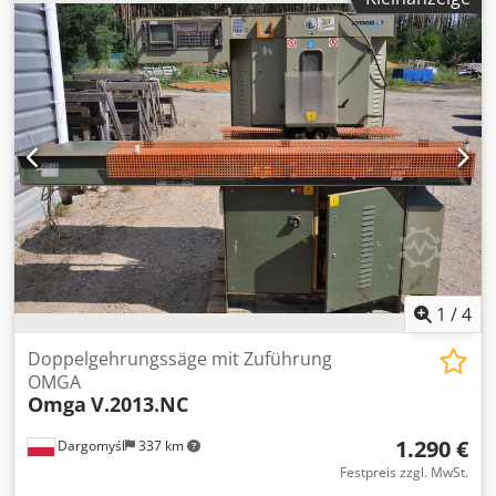
über der anderen, so dass zwei Längen Sicken gleichzeitig
geschnitten werden festgelegt. Die zwei Längen der Wulst
werden von den vorderen pneumatische Klemmen
während des Schneidvorgangs sicher gehalten. Die
richtige Länge einstellen mittels Handrad bewegt den
linken Kopf in Beziehung auf den festen rechten Kopf
erreicht ist, die Länge ist aus der mechanischen
Digitalanzeige ablesen. Min/Max. Schnittlänge 150mm -
2400mm Max. Abschnitt "schneiden" am 90° 55 x 100mm
Max. Abschnitt "schneiden" am 45° 40 x 100mm 2 x
Trennscheiben ø 220 x 30 mm Bohrung Motor 1.6hp, 3-
Phasen Csdpjdy Hqvofx Adksha CE-
Sicherheitsanforderungen
1
/
4
Doppelgehrungssäge mit Zuführung
OMGA
Omga
V.2013.NC
1.290 €
Dargomyśl
337 km
Festpreis zzgl. MwSt.