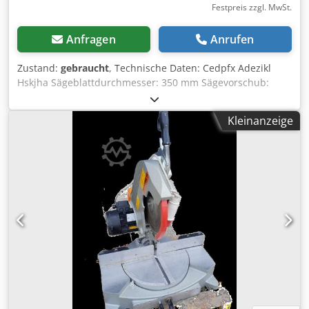
Festpreis zzgl. MwSt.
Anfragen
Anrufen
Zustand:
gebraucht
, Technische Daten: Cedpfx Adezikl
Hskjha Sägeblattdurchmesser: 350 mm Sägevorschub:
manuell Max. Schnitthöhe: 105 mm Max. Schnittbreite: 140
mm Gehrungsschnitt möglich Max. Schnitthöhe bei 45°:
Kleinanzeige
105 mm Max. Schnittbreite bei 45°: 100 mm Anschluss: 400
V Motorleistung: 2,2 kW