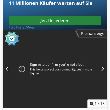
11 Millionen
Käufer warten auf Sie
Jetzt inserieren
*pro Inserat/Monat
Kleinanzeige
1
/
15