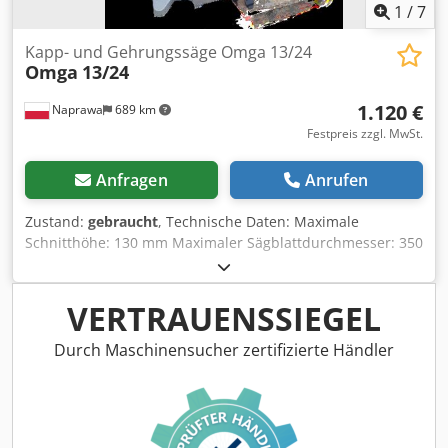
1
/
7
Kapp- und Gehrungssäge Omga 13/24
Omga
13/24
1.120 €
Naprawa
689 km
Festpreis zzgl. MwSt.
Anfragen
Anrufen
Zustand:
gebraucht
, Technische Daten: Maximale
Schnitthöhe: 130 mm Maximaler Sägblattdurchmesser: 350
mm Gehrungsschnitt: JA Spannung: 400 V
Hauptmotorleistung: 2,2 kW Gesamtmaße: Höhe: 890 mm
Cedpfx Adszikk Nskoha Breite: 750 mm Länge: 800 mm
VERTRAUENSSIEGEL
Durch Maschinensucher zertifizierte Händler