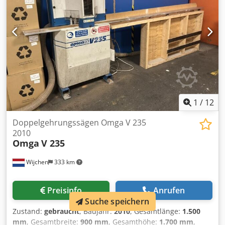
1
/
12
Doppelgehrungssägen Omga V 235
2010
Omga
V 235
Wijchen
333 km
Preisinfo
Anrufen
Suche speichern
Zustand:
gebraucht
, Baujahr:
2010
, Gesamtlänge:
1.500
mm
, Gesamtbreite:
900 mm
, Gesamthöhe:
1.700 mm
,