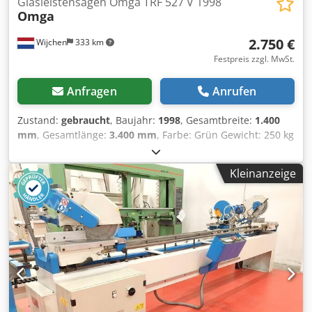
Glasleistensägen Omga TRF 527 V 1998
Omga
2.750 €
Wijchen
333 km
Festpreis zzgl. MwSt.
Anfragen
Anrufen
Zustand:
gebraucht
, Baujahr:
1998
, Gesamtbreite:
1.400
mm
, Gesamtlänge:
3.400 mm
, Farbe: Grün Gewicht: 250 kg
Abmessungen (L x B x H): 340 x 140 x 150 cm - Baujahr:
1998 - Dokumentation verfügbar: Nein - CE-Zertifikat
Kleinanzeige
vorhanden: Nein - Seriennummer: - Anzahl der
Sägeaggregate [Stk.]: 2 - Max. Schnittbreite [mm]: 55 - Max.
Schnitthöhe [mm]: 110 - Bohrung Sägeblattdurchmesser
[mm]: 30 - Min. Sägeblattdurchmesser [mm]: 215 - Max.
Sägeblattdurchmesser [mm]: 220 - Anzahl pneumatischer
Klemmen: 2 - Optionen: Digitale Anzeige, Schwenkbares
Sägeaggregat - Min. neigbar [°]: 0 - Max. neigbar [°]: 45 -
Spannung [V]: 400 - Stromverbrauch [A]: 4 - Sicherung [A]:
16 - Leistung [kW]: 2.4 - Transportmaße: 3400mm x
1400mm x 1500mm (l x b x h) - Transportgewicht [kg]: