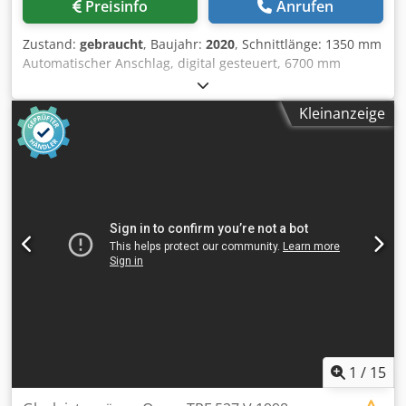
Preisinfo
Anrufen
Zustand:
gebraucht
, Baujahr:
2020
, Schnittlänge: 1350 mm
Automatischer Anschlag, digital gesteuert, 6700 mm
Chsdpfx Ajzmmdyjdkja Maximale
Vorschubgeschwindigkeit: 60 m/min
Kleinanzeige
1
/
15