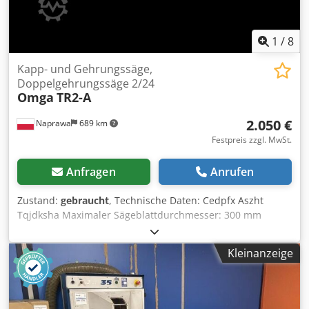
1
/
8
Kapp- und Gehrungssäge,
Doppelgehrungssäge 2/24
Omga
TR2-A
2.050 €
Naprawa
689 km
Festpreis zzgl. MwSt.
Anfragen
Anrufen
Zustand:
gebraucht
, Technische Daten: Cedpfx Aszht
Tqjdksha Maximaler Sägeblattdurchmesser: 300 mm
Maximale Schnittbreite mit zwei Sägeblättern: 2700 mm
Minimale Schnittbreite mit zwei Sägeblättern: 250 mm
Kleinanzeige
Gehrungsschnitt möglich Motorleistung: 2 x 2,2 kW
Stromversorgung: 380 V Abmessungen: Höhe: 1300 mm
Länge: 3600 mm Breite: 1000 mm