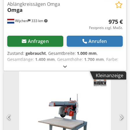
Ablängkreissägen Omga
Omga
975 €
Wijchen
333 km
Festpreis zzgl. MwSt.
Anfragen
Anrufen
Zustand:
gebraucht
, Gesamtbreite:
1.000 mm
,
Gesamtlänge:
1.400 mm
, Gesamthöhe:
1.700 mm
, Farbe:
Grau Gewicht: 200 kg - Dokumentation verfügbar: Nein -
CE-Zertifikat vorhanden: Nein - Seriennummer: 165359 -
Kleinanzeige
Hauptmotorleistung [kW]: 2.9 - Max. Schnitthöhe [mm]:
110 - Max. Schnittbreite bei 90° [mm]: 110 - Max.
Sägeblattdurchmesser [mm]: 350 - Sägebalk kippbar bis
[°]: 165 - Sägeblatt kippbar bis [°]: 90 - Spannung [V]: 380 -
Stromverbrauch [A]: 5 - Sicherung [A]: 16 - Leistung [kW]:
2.9 - Transportmaße: 1400mm x 1000mm x 1700mm (l x b x
h) - Transportgewicht [kg]: 200kg - Transportpakete [Stk.]: 1
Csdpezavq Djfx Adkoha Finanzielle Informationen
Mehrwertsteuer: Der angegebene Preis versteht sich zzgl.