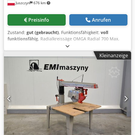
Juszczyn
676 km
Preisinfo
Anrufen
Zustand:
gut (gebraucht)
, Funktionsfähigkeit:
voll
funktionsfähig
, Radialkreissäge OMGA Radial 700 Max.
Schnittbreite bei 90°: 700 mm Max. Schnitthöhe: 110 mm
Schnittaggregat in zwei Ebenen schwenkbar
Kleinanzeige
Sägeblattdrehzahl: 3000 U/min Hauptmotorleistung: 2,61
kW Codpjyym Afefx Adkoha Pneumatischer Vorschub des
Schnittaggregats