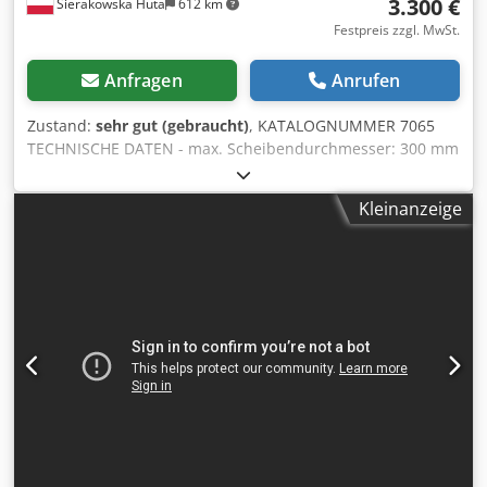
3.300 €
Sierakowska Huta
612 km
Festpreis zzgl. MwSt.
Anfragen
Anrufen
Zustand:
sehr gut (gebraucht)
, KATALOGNUMMER 7065
TECHNISCHE DATEN - max. Scheibendurchmesser: 300 mm
- Spindeldurchmesser: 30 mm - Scheibenschutz: 2 Stück -
pneumatischer Schnitt (Sägeblattbewegung oben/unten) -
Kleinanzeige
Sägeaggregate verstellbar im Winkel von 45° - manueller
Abstand der Sägeaggregate - min. Schnittlänge bei 90°:
220 mm - max. Schnittlänge bei 90°: 2.820 mm -
Schnittbreite: 110 mm - Schnitthöhe bei 90 Grad: 90 mm -
pneumatische Spannvorrichtungen: 2 Stück -
Fußschaltersteuerung - Materialauflage Cedpfjzkhpfsx
Adkeha - Hauptmotor: 2×1,6 kW - Abmessungen (L/B/H):
3.620×1.100×1.250 mm - Gewicht: ca. 500 kg – unlackiert –
schwenkbare Sägeaggregate – gebrauchte Säge, sehr guter
Zustand Nettopreis: 13.900 PLN Nettopreis: 3.300 EUR zu
einem Kurs von 4,2 EUR (Preise können sich bei größeren
Schwankungen ändern)