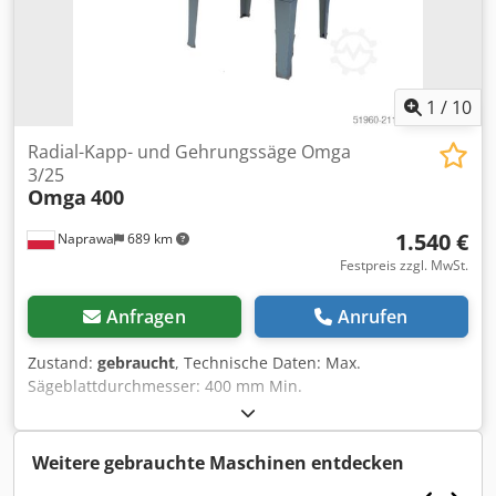
Mehrwertsteuer Mehrwertsteuer/Differenzbesteuerung:
Mehrwertsteuer abzugsfähig für Unternehmer Lieferung
und Inzahlungnahme jederzeit möglich für alles aus dem
Industriebereich Yorick Diebels
1
/
10
Radial-Kapp- und Gehrungssäge Omga
3/25
Omga
400
1.540 €
Naprawa
689 km
Festpreis zzgl. MwSt.
Anfragen
Anrufen
Zustand:
gebraucht
, Technische Daten: Max.
Sägeblattdurchmesser: 400 mm Min.
Sägeblattdurchmesser: 300 mm Sägespindeldurchmesser:
30 mm Führungslänge: 1100 mm Gehrungsschnittbereich:
von –80° bis +80° Schrägeinstellung: von 0° bis 90°
Weitere gebrauchte Maschinen entdecken
Tischabmessungen: 835x1175 mm Sägeblattschutz