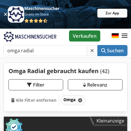
Maschinensucher
Zur App
Gratis im Store
Verkaufen
Suchen
Omga Radial gebraucht kaufen
(42)
Filter
Relevanz
Omga
Alle Filter entfernen
Kleinanzeige