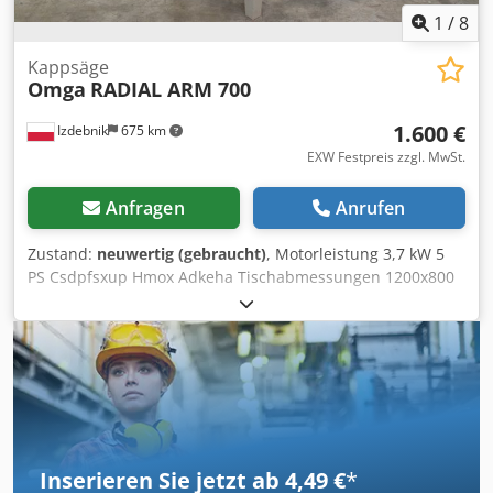
1
/
8
Kappsäge
Omga
RADIAL ARM 700
1.600 €
Izdebnik
675 km
EXW Festpreis zzgl. MwSt.
Anfragen
Anrufen
Zustand:
neuwertig (gebraucht)
, Motorleistung 3,7 kW 5
PS Csdpfsxup Hmox Adkeha Tischabmessungen 1200x800
mm Schnittverstellung in 3 Winkeln 3000 Umdrehungen
pro Minute 380 V
Inserieren Sie jetzt ab 4,49 €
*