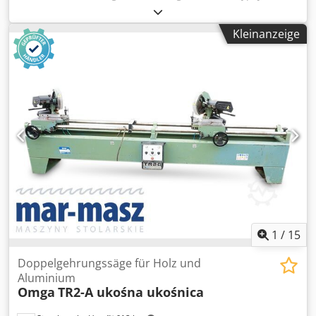
502 Für die Montage beliebter Rahmen Während des
Klammervorgangs hat der Maschinenbediener frei Sicht
Kleinanzeige
auf die Rahmen und die Möglichkeit , unter Umstände
erforderliche Korrekturen der Position vorzunehmen. Die
beiden Teile des Rahmens werden in den Anschlag
hineigelegt Und von einem pneumatisch betätigten
Spanner blockiert, der mit einer speziellen Gummiauflage
versehen ist, um empfindliche Rahmen nicht zu
beschädigen. Der Anschlag ist verschiebbar, um im
gewünschten Abstand zwei Klammern einlegen zu können.
Csdpfx Aoyy S Uaodkjha Die Joint 502 kann zwei
Unterschliedliche Klammern auch unterschiedlicher
Abmessungen im gewünschten Achsenabstand einsetzen
kann, wobei die Beiden Klammerneinheiten entsprechend
positioniert werden. Standort: ab Lager 54634 Bitburg -
sofort verfügbar -
1
/
15
Doppelgehrungssäge für Holz und
Aluminium
Omga
TR2-A ukośna ukośnica