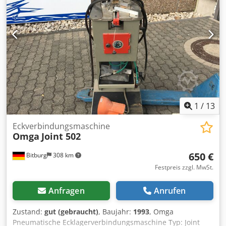
mm Sägeblattdurchmesser: 350 F 30 mm Motoren je: 2,2
kW Drehzahl: 3.000 U/min Schnittbreite: 170 mm
Schnitthöhe bei 90°: 102 mm Anzahl vertikale
pneumatische Niederhalter: 2 Absaugstutzen-
Durchmesser: 80 mm Druckluft: 6–7 bar Abmessungen
gesamt: 4.400 x 1.000 x 1.500 h mm Gewicht: 600 kg
1
/
13
Eckverbindungsmaschine
Omga
Joint 502
650 €
Bitburg
308 km
Festpreis zzgl. MwSt.
Anfragen
Anrufen
Zustand:
gut (gebraucht)
, Baujahr:
1993
, Omga
Pneumatische Ecklagerverbindungsmaschine Typ: Joint