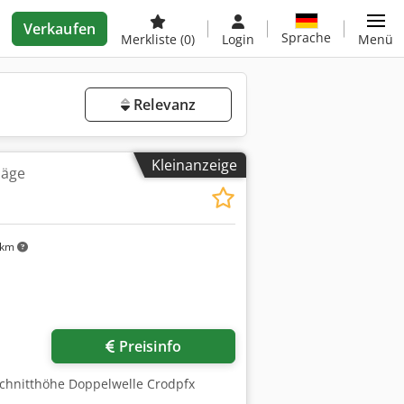
Verkaufen
Sprache
Merkliste
(0)
Login
Menü
Relevanz
Kleinanzeige
säge
 km
Preisinfo
Schnitthöhe Doppelwelle Crodpfx