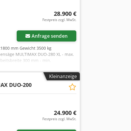
 und modernisiert • Hohe
rung • Ideal für industrielle
28.900 €
omponenten: 1992 – 2017 • Zustand:
Festpreis zzgl. MwSt.
n Betrieb nach Vereinbarung möglich
e dar, die eine komplette,
Anfrage senden
x1800 mm Gewicht 3500 kg
llensäge MULTIMAX DUO-280 XL - max.
beitsbreite 300 mm - min.
 mm - Drehzahl 3000 Upm. - max.
ben 45 kW - Motor Sägewelle unten 45
Kleinanzeige
esamtleistung 94,75 KW - Spannung 400
AX DUO-200
 automatisches Schmiersystem -
 - Arbeitshöhe 860 mm - Abmessungen
24.900 €
Festpreis zzgl. MwSt.