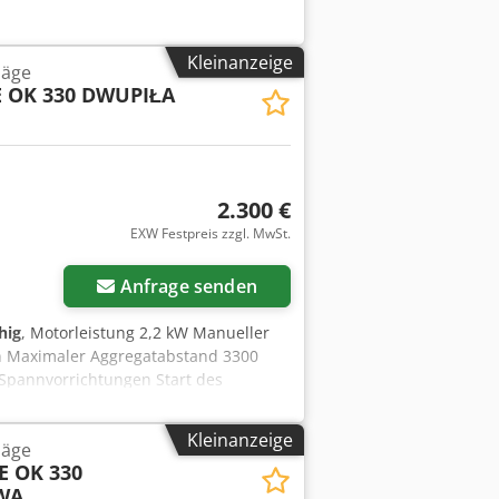
Kleinanzeige
säge
E OK 330 DWUPIŁA
2.300 €
EXW Festpreis zzgl. MwSt.
Anfrage senden
hig
, Motorleistung 2,2 kW Manueller
 Maximaler Aggregatabstand 3300
 Spannvorrichtungen Start des
mm, Höhe 1500 mm Cedpfx Asy N
Kleinanzeige
säge
E OK 330
WA