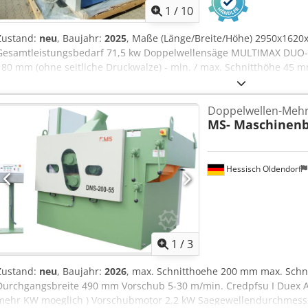
1
/
10
Zustand:
neu
, Baujahr:
2025
, Maße (Länge/Breite/Höhe) 2950x1620
Gesamtleistungsbedarf 71,5 kw Doppelwellensäge MULTIMAX DUO-20
180 mm (ohne seitliche Druckwalze) - min. / max. Schnitthöhe 45 mm
max. Arbeitsbreite 300 mm Credsvz Hxkopfx Agvjf - min. Werkstückl
Werkstücklänge 635 mm einzeln - Vorschub 4 - 18 m/min. - Sägewel
Doppelwellen-Mehr
Büchse - Drehzahl 4500 Upm. - max. Sägeblatt ø 305 mm - min. Säg
MS- Maschinen
oben 30 kW - Motor Sägewelle unten 37 kW - Motor Vorschub 3,0 k
Welle 0,37 kW - Motor Höhenverstellung untere Welle 0,37 kW - M
0,75 kW - Gesamtleistung 71,5 KW - Spannung 400 V / 50 Hz - Vorsc
Sägebüchse mit je einem Satz Flanschringen - Rückschlagsicherung
Hessisch Oldendorf
automatischer Stern-Dreieckschalter - Absaugstutzen 2 x 150 mm
L=2950, B=1620, H=1770 mm - Gewicht 3300 kg
1
/
3
Zustand:
neu
, Baujahr:
2026
, max. Schnitthoehe 200 mm max. Schn
Durchgangsbreite 490 mm Vorschub 5-30 m/min. Credpfsu I Duex A
mehr KW moeglich ) Vorschubmotor 2,2 kW Saegewellendurchmess