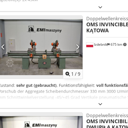
Doppelwellenkreis
OMS
INVINCIBL
KĄTOWA
Izdebnik
675 km
1
/
9
Zustand:
sehr gut (gebraucht)
, Funktionsfähigkeit:
voll funktionsfä
Vorschub der Aggregate Scheibendurchmesser 330 mm 3000 U/min
mm Schnittwinkelverstellung -45/+45 Grad Vertikale pneumatische
Schneidvorgangs per Fußpedal Sicherheitsabschalter Breite 900 
Ribegvjrf
Doppelwellenkreis
OMS
INVINCIBIL
DWUPIŁA KĄTO