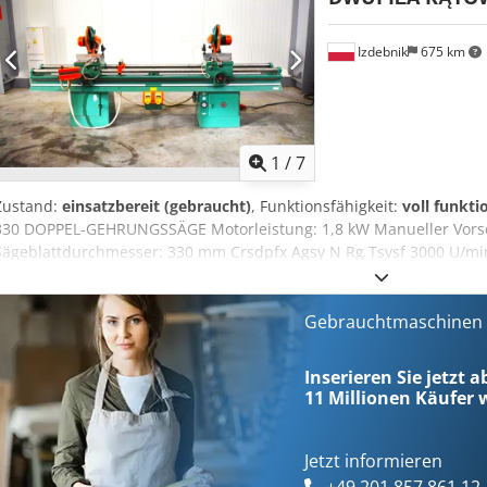
Izdebnik
675 km
1
/
7
Zustand:
einsatzbereit (gebraucht)
, Funktionsfähigkeit:
voll funkti
330 DOPPEL-GEHRUNGSSÄGE Motorleistung: 1,8 kW Manueller Vors
Sägeblattdurchmesser: 330 mm Crsdpfx Agsy N Rg Tsvsf 3000 U/mi
mm Schnittwinkelverstellung: -45/+45 Grad Pneumatische vertikale
Schnittstart durch Zwei-Hand-Bedienung Sicherheits-Hauptschalte
Baujahr: 2003
Gebrauchtmaschinen s
Inserieren Sie jetzt a
11 Millionen
Käufer w
Jetzt informieren