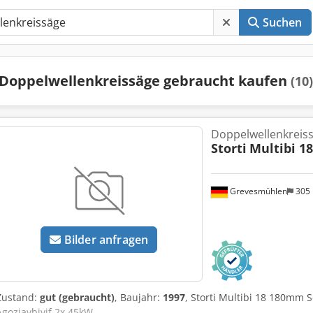
Suchen
Doppelwellenkreissäge gebraucht kaufen
(10)
Doppelwellenkreis
Storti
Multibi 18
Grevesmühlen
305
Bilder anfragen
Zustand:
gut (gebraucht)
, Baujahr:
1997
, Storti Multibi 18 180mm 
Agoziavbjvjf 2x 45kW