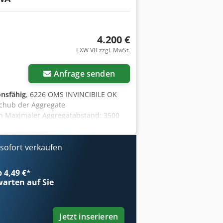
4.200 €
EXW VB zzgl. MwSt.
Anfrage senden
onsfähig
, 6226 OMS INVINCIBILE OK
chub der Aggregate
n Maximaler Aggregatabstand: 3500
 und horizontale Spannzylinder
r Breite: 900 mm, Höhe: 1500 mm
ofort verkaufen
b 4,49 €
*
arten auf Sie
Jetzt inserieren