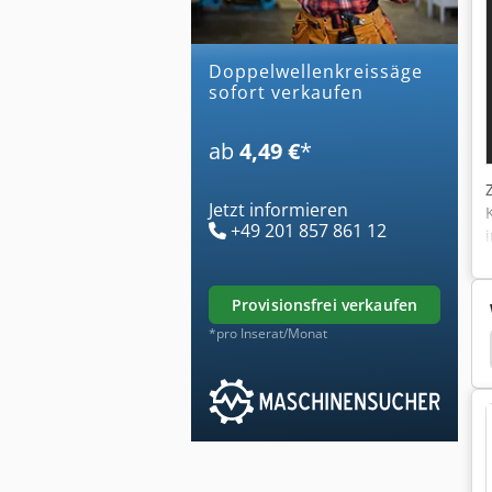
doppelwellenkreissäge
sofort verkaufen
ab
4,49 €
*
Jetzt informieren
+49 201 857 861 12
provisionsfrei verkaufen
*pro Inserat/Monat
Esterer
Esterer Bk
Gattersägewerk Esterer