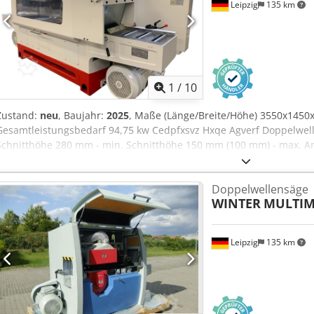
Leipzig
135 km
einsatzbereit • Bewährte Industrie-Technologie • Laufend gewartet
Wirtschaftlichkeit im Betrieb • Kompakte und leistungsstarke Ausfüh
Schnittholzproduktion Allgemeine Informationen • Baujahr Hauptk
sehr gut • Verfügbarkeit: ab Juni 2026 • Besichtigung: im laufende
Diese Anlage stellt eine wirtschaftlich attraktive Lösung für Betrieb
1
/
10
leistungsfähige und sofort verfügbare Sägewerkslinie suchen.
Zustand:
neu
, Baujahr:
2025
, Maße (Länge/Breite/Höhe) 3550x1450
Gesamtleistungsbedarf 94,75 kw Cedpfxsvz Hxqe Agverf Doppelwe
Schnitthöhe 280 mm - min. Schnitthöhe 150 mm (100 mm) - max. Ar
Werkstücklänge 800 mm - Vorschub 3 - 15 m/min. - Sägewelle ø 60
Sägeblatt ø 405 mm - min. Sägeblatt ø 305 mm - Motor Sägewelle o
Doppelwellensäge
kW - Motor Vorschub 4,0 kW - Motor Höhenverstellung 0,75 kW - G
WINTER
MULTIM
V / 50 Hz - Vorschubwalzen ø 140 x 50 mm - Rückschlagsicherung -
automatischer Stern-Dreieckschalter - Absaugstutzen 4 x 140 mm
L=3550, B=1450, H=1800 mm - Gewicht 3500 kg
Leipzig
135 km