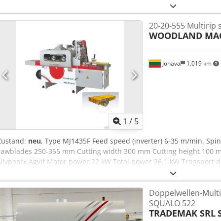
mm Gewicht 2.800 kg Grundausstattungen Elektrische Hoehenverst
Sonderausstattungen Laser mit Verstelleinrichtung Angetriebene R
20-20-555 Multirip 
Bremseinrichtung
WOODLAND MA
Jonava
1.019 km
1
/
5
Zustand:
neu
, Type MJ1435F Feed speed (inverter) 6-35 m/min. Sp
sawblades 250-355 mm Cutting width 300 mm Cutting height 100 m
Nlvpopfx Agvjf Motor power 22 kW Total power 26,1 kW Transport
Weight 1700 kg Delivery term: ~ 3 months.
Doppelwellen-Mult
SQUALO 522
TRADEMAK SRL