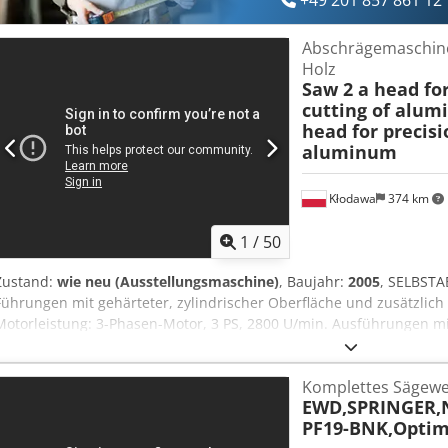
+49 201 857 861 12
Abschrägemaschine
Holz
Saw 2 a head for
cutting of alu
head for precisi
aluminum
Kłodawa
374 km
1
/
50
Zustand:
wie neu (Ausstellungsmaschine)
, Baujahr:
2005
, SELBSTA
Führungen mit gehärteter, zylindrischer Oberfläche und zusätzlich b
Motorleistung: 3-Phasen-Motor, 3 PS, 2800 U/min. Ausführungen 
Schneidköpfen. Zufuhrscheiben. Versandkosten: Crodpfx Aob Rnv 
AUTOMATISCHE DOPPELMITRE-SÄGE Technische Daten: Rechter Kopf 
Komplettes Sägewer
Ablesung der Schnittabmessung auf einer hochpräzisen metrischen
EWD,SPRINGER
Gleitbewegung des beweglichen Kopfes durch Umschlagrollenlager 
PF19-BNK,Optim
Führungen. Radiale Gleitbewegung der Sägegruppe. Vollständiger 