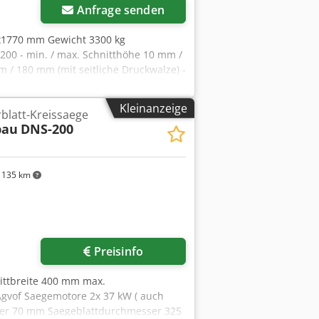
Anfrage senden
x1770 mm Gewicht 3300 kg
0 - min. / max. Schnitthöhe 10 mm /
 / 180 mm (mit seitliche Druckwalze) -
änge 450 mm kontinuierlich - min.
le ø 50 mm - Spindel ø 70 mm mit
Kleinanzeige
blatt-Kreissaege
eblatt ø 250 mm - Motor Sägewelle
bau
DNS-200
W - Motor Höhenverstellung obere
otor Höhenverstellung Vorschubbalken
hubwalzen ø 140 x 35 mm - 2 x
 - automatisches Schmiersystem -
135 km
 - Arbeitshöhe 860 mm - Abmessungen
Preisinfo
ittbreite 400 mm max.
gvof Saegemotore 2x 37 kW ( auch
er 70 mm Saegeblattdurchmesser 325