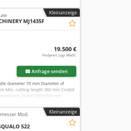
ellung der oberen Walzen
ollengaenge Elektronische
Kleinanzeige
saw
CHINERY
MJ1435F
19.500 €
Festpreis zzgl. MwSt.
Anfrage senden
indle diameter 70 mm Diameter of
m Min. cutting length 360 mm Crodjd
 dimensions 2670x1200x1500 mm
Kleinanzeige
imesser Mod.
SQUALO 522