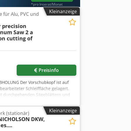
*pro Inserat/Monat
Kleinanzeige
 für Alu, PVC und
 precision
minum
Saw 2 a
on cutting of
Preisinfo
BHOLUNG Der Vorschubkopf ist auf
earbeiteter Schleiffläche gelagert.
mit durchgehenden Sägeblättern und
Ssgvef vom Kunden zu tragen SEMI-
wird über ein Handrad verstellt.
Kleinanzeige
k (stationär)
 Skala mit Mikrometerverstellung.
,NICHOLSON
DKW,
auf geschliffenen und gehärteten
es….
Schutz der Sägeblätter durch