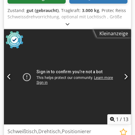
Zustand:
gut (gebraucht)
, Tragkraft:
3.000 kg
, Protec Reiss
Schweissdrehvorrichtung, optional mit Lochtisch , Größe
nach Wunsch 360 ° Drehen Achsverstellung nach belieben
kann ohne Lochtisch für eigene Kundenteile oder mit
Kleinanzeige
Lochtisch verwendet werden Tischhöhe oberkannte 1,16m
Credpfx Amoziyh Dogsf Wir haben mehrere dieser
Drehvorrichtungen auf Lager Aufpreis für Lochtisch Neu
2600.-€ (2,0 x 1,0 x 0,2m)
1
/
13
Schweißtisch,Drehtisch,Positionierer