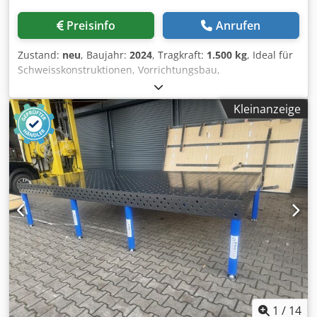
Preisinfo
Anrufen
Zustand:
neu
, Baujahr:
2024
, Tragkraft:
1.500 kg
, Ideal für
Schweisskonstruktionen, Vorrichtungsbau,
Schweißschablone Sonderpreis Aktion 2000.-€ Rabatt 3-D
Lochtisch 2400 x 1200 x 200 mm Dicke der Tischplatte 20
Kleinanzeige
mm, Durchmesser der Bohrungen 28mm, Raster 100mm
Schwenkbereich 360° Höhenverstellung Hydraulisch Motor
800 bis 1200mm Hubbewegung hydraulisch,
Drehbewegung 360° Crjdpsvlplzofx Amgsf Steuerung mit
Handfernbedienung Geschwindigkeit 0,5 U/min Hydraulik
Motor AC 2,2 KW Strom AC 380 V Motorleistung 0,75 KW
Preis ist inclusive angebotener Lochplatte 2400 x 1200 x
200 mm Preis ist incl. abgebildeten Zubehör Aufpreis
2000.-€ Wir bieten die Tische in vielen Größen und
Tragfähigkeit an: Tragkraft 500 Kg, Maße 1000mm x
1500mm x 200mm, Bohrung 28mm mit Höhenverstellung
manuell oder automatisch Tragkraft 1000 Kg, Maße
1000mm x 2000mm x 200mm, Bohrung 28mm mit
Höhenverstellung manuell oder automatisch Tragkraft
1
/
14