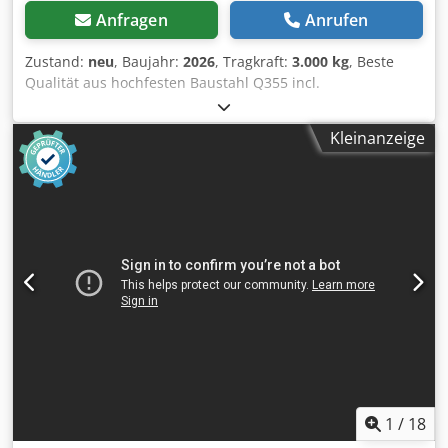
Anfragen
Anrufen
Zustand:
neu
, Baujahr:
2026
, Tragkraft:
3.000 kg
, Beste
Qualität aus hochfesten Baustahl Q355 incl.
Plasmanitrierung und Skalierung 3 D Lochtisch 2400 x 1200
x 200mm, Raster 100mm, Plattendicke 20mm,
Kleinanzeige
Lochdurchmesser 28mm, Plan Bearbeitet, sehr massiv
Gewicht ca. 950 Kg Mit Tischfuß 4 mal verstellbar Preis ist
ohne Zubehörsatz, Aufpreis 500.-€ Crodpox Nih Nofx
Amgef In Holzkiste verpackt, Versand anfragen
1
/
18