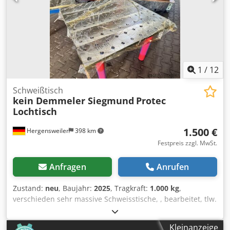
abgebildet)
1
/
12
Schweißtisch
kein Demmeler Siegmund
Protec
Lochtisch
1.500 €
Hergensweiler
398 km
Festpreis zzgl. MwSt.
Anfragen
Anrufen
Zustand:
neu
, Baujahr:
2025
, Tragkraft:
1.000 kg
,
verschieden sehr massive Schweisstische, , bearbeitet, tlw.
Plasanitriert Crsdpewu Exzsfx Amgef Größen: - 1 x 1 Meter,
1500.-€ - 1,2 x 1,2 Meter 1700.-€ - 1,5 x 1,5 Meter 1900.-€ -
Kleinanzeige