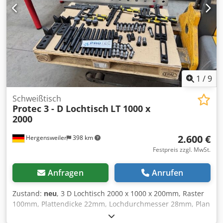
1
/
9
Schweißtisch
Protec 3 - D Lochtisch
LT 1000 x
2000
2.600 €
Hergensweiler
398 km
Festpreis zzgl. MwSt.
Anfragen
Anrufen
Zustand:
neu
, 3 D Lochtisch 2000 x 1000 x 200mm, Raster
100mm, Plattendicke 22mm, Lochdurchmesser 28mm, Plan
Bearbeitet, sehr massiv Gewicht ca. 750 Kg Mit Tischfuß