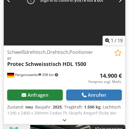
Säulenhöhe 955 mm C - Höhe gesamt 1.140 mm D - Breite
Bodenplatte 600 mm E - Länge Bodenplatte 600 mm Preis
ist inclusive Tischplatte mit Füßen, jedoch ohne 3 - D
Zubehör Spannmittel. Csdpox Thwqsfx Amgerf
1
/
19
Schweißdrehtisch,Drehtisch,Positionier
er
Protec Schweisstisch
HDL 1500
14.900 €
Hergensweiler
398 km
Festpreis zzgl. MwSt.
Anfragen
Anrufen
Zustand:
neu
, Baujahr:
2025
, Tragkraft:
1.500 kg
, Lochtisch
1200 x 2400 x 200mm Cedex Th Sbopfx Amgorf Dicke der
Tischplatte 20 mm, Durchmesser der Bohrungen 28mm
Schwenkbereich 360° Höhenverstellung Hydraulisch Motor