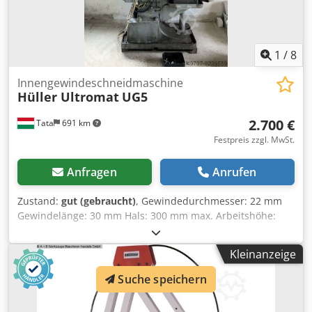
1
/
8
Innengewindeschneidmaschine
Hüller Ultromat
UG5
2.700 €
Tata
691 km
Festpreis zzgl. MwSt.
Anfragen
Anrufen
Zustand:
gut (gebraucht)
, Gewindedurchmesser: 22 mm
Gewindelänge: 30 mm Hals: 300 mm max. Arbeitshöhe:
1100 mm Lochtisch: 360 x 500 mm Bohrtiefe max.: ca.
500mm Csdpji Nnutjfx Amgsrf Bohrerabstand: 130 mm
Kleinanzeige
Strombedarf: ca. 1,0 kW Nennstromaufnahme: 6 A
Maschinengewicht ca.: 1,4 t Maschinenabmessungen ca.:
Suche speichern
1,3 x 0,68 x 2,85 m Steuereinheit: konventionell
Einzigartiger Tisch zum Doppelkopfbohren mit 4