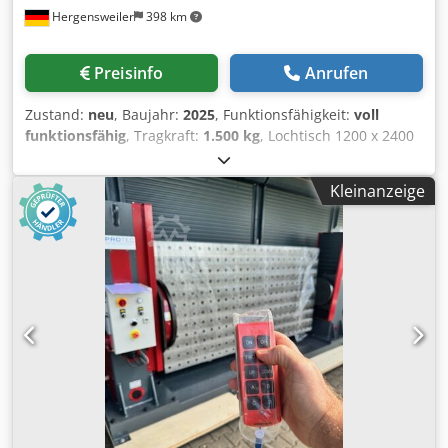
Hergensweiler
398 km
Preisinfo
Anrufen
Zustand:
neu
, Baujahr:
2025
, Funktionsfähigkeit:
voll
funktionsfähig
, Tragkraft:
1.500 kg
, Lochtisch 1200 x 2400
x 200mm Dicke der Tischplatte 20 mm, Durchmesser der
Bohrungen 28mm mit kabellose Handfernbedienung
Kleinanzeige
Schwenkbereich 360° Crodpfx Amox Thyrjgsf
Höhenverstellung Hydraulisch Motor 800 bis 1200mm
Geschwindigkeit 0,5 U/min. Motorleistung 0,75 KW Wir
bieten die Tische in vielen Größen und Tragfähigkeit an:
Tragkraft 500 Kg, Maße 1000mm x 1500mm x 200mm,
Bohrung 28mm mit Höhenverstellung manuell oder
automatisch Tragkraft 1000 Kg, Maße 1000mm x 2000mm x
200mm, Bohrung 28mm mit Höhenverstellung manuell
oder automatisch Tragkraft 1500 Kg, Maße 1200mm x
2400mm x 200mm, Bohrung 28mm mit Höhenverstellung
manuell oder automatisch Tragkraft 2000 Kg, Maße
1200mm x 2400mm x 200mm, Bohrung 28mm mit