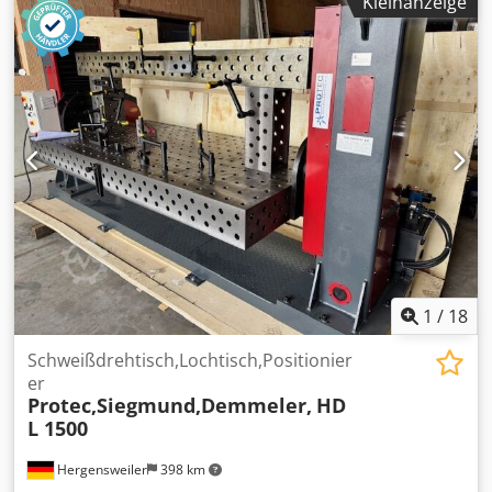
Kleinanzeige
000-00 Maße: ca.: 150x90x90cm Rollbar, Crsdjzp Rxgspfx
Amgsf Zustand: gut Verfügbar: ab sofort Standort: Leipzig
1
/
18
Schweißdrehtisch,Lochtisch,Positionier
er
Protec,Siegmund,Demmeler,
HD
L 1500
Hergensweiler
398 km