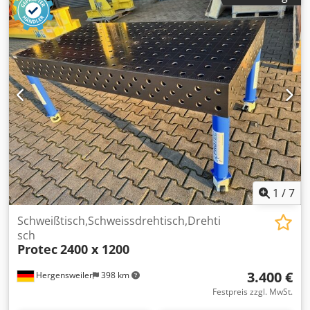
mal verstellbar Cjdex Nihiopfx Amgerf Preis ist ohne
Zubehör, Aufpreis 500.-€ In Holzkiste verpackt, Versand
anfragen
1
/
7
Schweißtisch,Schweissdrehtisch,Drehti
sch
Protec
2400 x 1200
3.400 €
Hergensweiler
398 km
Festpreis zzgl. MwSt.