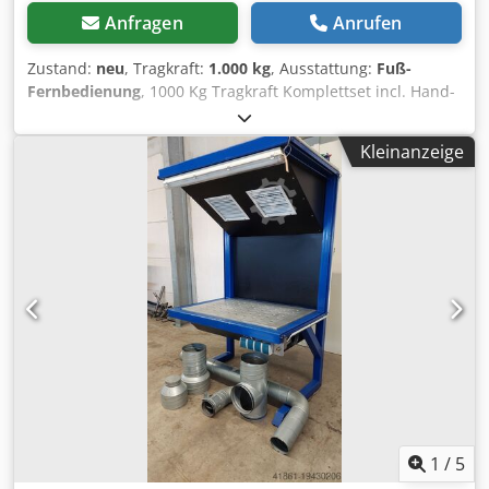
Anfragen
Anrufen
Zustand:
neu
, Tragkraft:
1.000 kg
, Ausstattung:
Fuß-
Fernbedienung
, 1000 Kg Tragkraft Komplettset incl. Hand-
und Doppelfußfernbedienung (von 600 Kg bis 10000 Kg
vorhanden) 3 Achs Schweissdrehtisch hoehenverstellbar
Kleinanzeige
mit Durchgangsbohrung 200mm Plattenduchmesser
900mm mit T-Nuten alternativ mit aufgeschraubter
massiver Lochplatte 2000 x 1000 x 200mm, Dicke 20mm,
Lochraster 100mm, Durchmesser28mm Hoehe waagrecht
min. 0,65m, max. 1,25m Csdpfex Th A Hex Amgsrf Hoehe
gekippt min. 0,45m, max. 0,95m Geschwindigkeit von 0,01 -
1,1 U/min Neigung bis 135° Hand und Doppel -
Fussfernbedienung mit Geschwindigkeitsanzeige sehr
robust Preis ist ohne Zubehör, Zubehör mit sehr
günstigem Aufpreis Tischplatte Aufpreis 1900.-€ (nur in
Verbindung mit Positionierer)
1
/
5