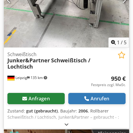
1
/
5
Schweißtisch
Junker&Partner
Schweißtisch /
Lochtisch
950 €
Leipzig
135 km
Festpreis zzgl. MwSt.
Anfragen
Anrufen
Zustand:
gut (gebraucht)
, Baujahr:
2006
, Rollbarer
Schweißtisch / Lochtisch, Junker&Partner – gebraucht - :
Preis ab Standort: 950.-€ (netto)! Hersteller: Junker&Partner
Typ: Musteraufbau Messe Baujahr: 2006 Zeichnung: 1000-