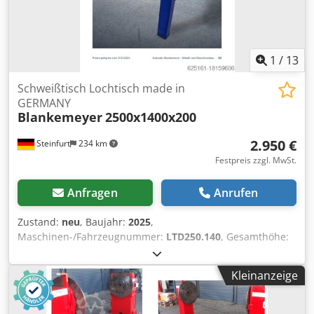
1
/
13
Schweißtisch Lochtisch made in
GERMANY
Blankemeyer
2500x1400x200
2.950 €
Steinfurt
234 km
Festpreis zzgl. MwSt.
Anfragen
Anrufen
Zustand:
neu
, Baujahr:
2025
,
Maschinen-/Fahrzeugnummer:
LTD250.140
, Gesamthöhe:
900 mm
, Gesamtgewicht:
650 kg
, Hersteller: Blankemeyer
SONDERANFERTIGUNG möglich! Technische Details: •
Kleinanzeige
Länge 2500 mm • Breite 1400mm • Höhe 200 mm • Gewicht
ca. 650 kg Crjdpfx Aevmg U Ajmgof • Lochdurchmesser 28
mm • Lochabstand 100 mm • Plattendicke: 15mm