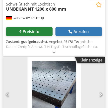
Schweißtisch mit Lochtisch
UNBEKANNT
1200 x 800 mm
Rödermark
176 km
Preisinfo
Anrufen
Zustand:
gut (gebraucht)
, Angebot 25178 Technische
Daten: Credpfx Amewu T H Togsf - Tischauflagefläche ca.
1200 x 800 mm - Lochdurchmesser 28 mm - Lochabstand
100 mm - Tischhöhe 880 mm - Beleuchtung -
Kleinanzeige
Steckdosenleiste - Pneumatikanschluss - Platzbedarf ca. B
1400 x H 2400 x T 1100 mm - Gewicht ca. 150 kg