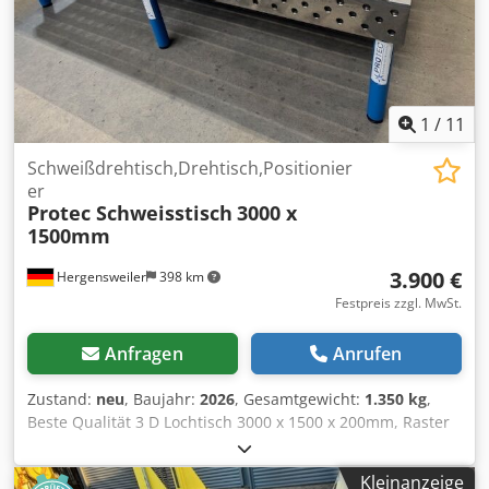
1
/
11
Schweißdrehtisch,Drehtisch,Positionier
er
Protec Schweisstisch
3000 x
1500mm
3.900 €
Hergensweiler
398 km
Festpreis zzgl. MwSt.
Anfragen
Anrufen
Zustand:
neu
, Baujahr:
2026
, Gesamtgewicht:
1.350 kg
,
Beste Qualität 3 D Lochtisch 3000 x 1500 x 200mm, Raster
100mm, Plattendicke 22mm, Lochdurchmesser 28mm, Plan
Bearbeitet, sehr massiv Gewicht ca. 950 Kg Mit Tischfuß 6
Kleinanzeige