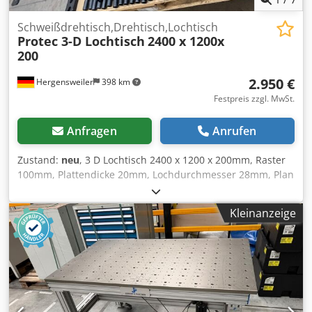
Schweißdrehtisch,Drehtisch,Lochtisch
Protec 3-D Lochtisch
2400 x 1200x
200
2.950 €
Hergensweiler
398 km
Festpreis zzgl. MwSt.
Anfragen
Anrufen
Zustand:
neu
, 3 D Lochtisch 2400 x 1200 x 200mm, Raster
100mm, Plattendicke 20mm, Lochdurchmesser 28mm, Plan
Bearbeitet, sehr massiv Gewicht ca. 950 Kg Mit Tischfuß
Cedpevm Dk Ijfx Amgorf Preis ist ohne Zubehör
Kleinanzeige