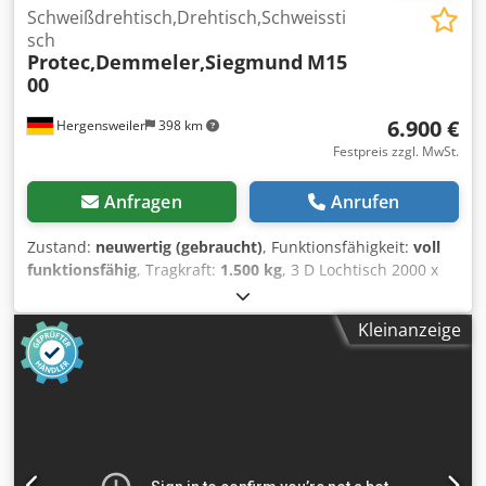
Schweißdrehtisch,Drehtisch,Schweissti
sch
Protec,Demmeler,Siegmund
M15
00
6.900 €
Hergensweiler
398 km
Festpreis zzgl. MwSt.
Anfragen
Anrufen
Zustand:
neuwertig (gebraucht)
, Funktionsfähigkeit:
voll
funktionsfähig
, Tragkraft:
1.500 kg
, 3 D Lochtisch 2000 x
1000 x 200mm, Raster 100mm, Plattendicke 20mm,
Lochdurchmesser 28mm, Tischplatte Plan Bearbeitet, sehr
Kleinanzeige
massiv Gewicht ca. 750 Kg Der Siegmund M-Positionierer
eignet sich hervorragend für Schweiß-, Montage- und
Wartungsarbeiten. Die Positionierung erfolgt über ein
manuell angetriebenes Handrad. Positionierer mit
Traglasten bis 1.500 kg. Drehmoment 900 Nm Handrad mit
Griff Ø 315 mm U-Winkel Kompatibilität System 28 Max.
Länge U-Winkel 3.000 mm A - Arbeitshöhe 850 mm B -