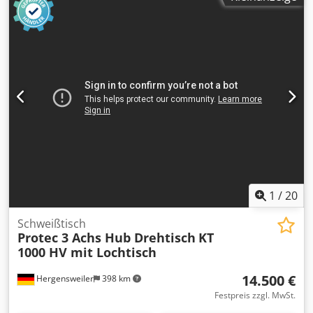
2 x 1 Meter 2300.-€, Plasmanitriert 3300.-€ - 2,4 x 1,2 Meter
2900.-€, Plasmanitriert 3900.-€
1
/
20
Schweißtisch
Protec 3 Achs Hub Drehtisch
KT
1000 HV mit Lochtisch
14.500 €
Hergensweiler
398 km
Festpreis zzgl. MwSt.