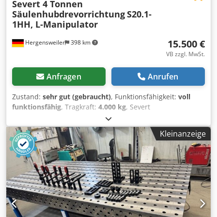
Severt 4 Tonnen
Säulenhubdrevorrichtung
S20.1-
1HH, L-Manipulator
15.500 €
Hergensweiler
398 km
VB zzgl. MwSt.
Anfragen
Anrufen
Zustand:
sehr gut (gebraucht)
, Funktionsfähigkeit:
voll
funktionsfähig
, Tragkraft:
4.000 kg
, Severt
Säulenhubdrehvorrichtung manuell mit dazugehörigem
Lochtisch incl. 1500 x 1500 x 200 zum anschrauben incl.
Kleinanzeige
Crjdjyli Uyopfx Amgef Auf Wunsch mit Werkzeug für
Lochtisch Zubehörsatz Top Zustand, (siehe Video)
Hydraulisch Höhenverstellbar min. 800mm , Maximale
Höhe 2400mm Tragkraft 4000 Kg Lochtisch 1500 x 1500 x
200 Typ 28mm