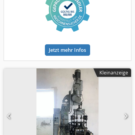
Winkel Kompatibilität Crjdpfxjvlx Hbo Amgjf System 28
Max. Länge U-Winkel 3.000 mm A - Arbeitshöhe 850 mm B -
Säulenhöhe 955 mm C - Höhe gesamt 1.140 mm D - Breite
Bodenplatte 600 mm E - Länge Bodenplatte 600 mm Preis
ist inclusive Tischplatte mit Füßen, jedoch ohne 3 - D
Zubehör Spannmittel.
Jetzt mehr Infos
Kleinanzeige