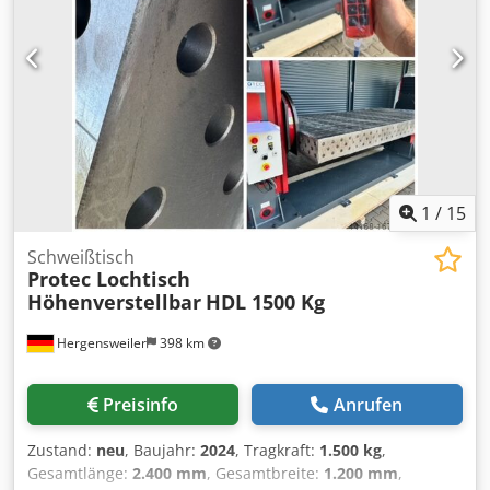
1
/
15
Schweißtisch
Protec Lochtisch
Höhenverstellbar
HDL 1500 Kg
Hergensweiler
398 km
Preisinfo
Anrufen
Zustand:
neu
, Baujahr:
2024
, Tragkraft:
1.500 kg
,
Gesamtlänge:
2.400 mm
, Gesamtbreite:
1.200 mm
,