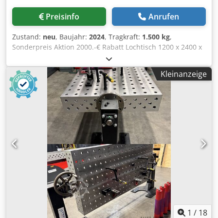
Preisinfo
Anrufen
Zustand:
neu
, Baujahr:
2024
, Tragkraft:
1.500 kg
,
Sonderpreis Aktion 2000.-€ Rabatt Lochtisch 1200 x 2400 x
200mm Dicke der Tischplatte 20 mm, Durchmesser der
Bohrungen 28mm Schwenkbereich 360° Höhenverstellung
Kleinanzeige
Hydraulisch Motor 800 bis 1200mm Geschwindigkeit 0,5
U/min. Motorleistung 0,75 KW Wir bieten die Tische in
vielen Größen und Tragfähigkeit an: Tragkraft 500 Kg,
Maße 1000mm x 1500mm x 200mm, Bohrung 28mm mit
Höhenverstellung manuell oder automatisch Tragkraft
1000 Kg, Maße 1000mm x 2000mm x 200mm, Bohrung
28mm mit Höhenverstellung manuell oder automatisch
Tragkraft 1500 Kg, Maße 1200mm x 2400mm x 200mm,
Bohrung 28mm mit Höhenverstellung manuell oder
automatisch Tragkraft 2000 Kg, Maße 1200mm x 2400mm x
200mm, Bohrung 28mm mit Höhenverstellung manuell
oder automatisch Crjdpfx Ajuua Insmgsf Tragkraft 3000 Kg,
Maße 1200mm x 2400mm x 200mm, Bohrung 28mm mit
Höhenverstellung manuell oder automatisch Tragkraft
1
/
18