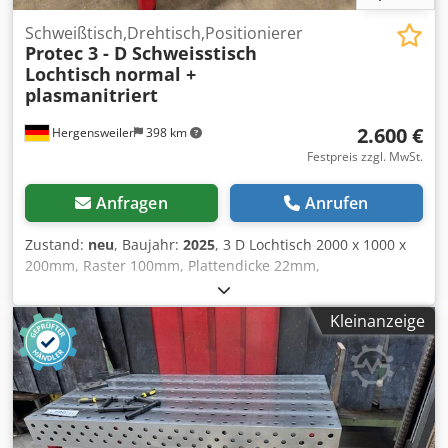
Schweißtisch,Drehtisch,Positionierer
Protec 3 - D Schweisstisch
Lochtisch
normal +
plasmanitriert
2.600 €
Hergensweiler
398 km
Festpreis zzgl. MwSt.
Anfragen
Anrufen
Zustand:
neu
, Baujahr:
2025
, 3 D Lochtisch 2000 x 1000 x
200mm, Raster 100mm, Plattendicke 22mm,
Lochdurchmesser 28mm, Plan Bearbeitet, sehr massiv
Gewicht ca. 750 Kg Mit Tischfuß passend für jedes
Kleinanzeige
Standard Zubehör mit 28mm Cjdpfxew H Abks Amgorf
Preis ist ohne Zubehör, Zubehör wie abgebildet
Sonderpreis 250.-€ Plasmanitrierung 800.-€ Aufpreis
(schlagfest, kratzfest,rostfrei Versand Deutschlandweit
250.-€