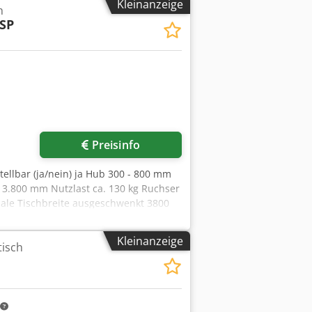
Kleinanzeige
h
SP
Preisinfo
ellbar (ja/nein) ja Hub 300 - 800 mm
. 3.800 mm Nutzlast ca. 130 kg Ruchser
male Tischbreite ausgeschwenkt 3800
kästen mit je 2 Fächer, Auszüge
er, Hubeinrichtung von 300 - 800 mm,
Kleinanzeige
tisch
. Fahreinrichtung mit 4 Lenkrollen mit
iegeln Flügel-Montagevorrichtung mit
 RU-4-SSP Halterung für
richtung mit Spurkranzrollen RU-DKFA
Fahreinrichtung 25 x 10 mm -----