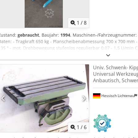
1
/
8
Zustand:
gebraucht
, Baujahr:
1994
, Maschinen-/Fahrzeugnummer:
Daten: - Tragkraft 650 kg - Planscheibenabmessung 700 x 700 mm - 
135 ° - mot. Drehbewegung stufenlos regulierbar 0,07 - 1,5 U/min C
bei horizontaler Stellung 890 mm - E.- Bedientaster - Platzbedarf c
ca. 400 kg
Univ. Schwenk- Kipp
Universal Werkzeu
Anbautisch, Schwen
Hessisch Lichtenau
1
/
6