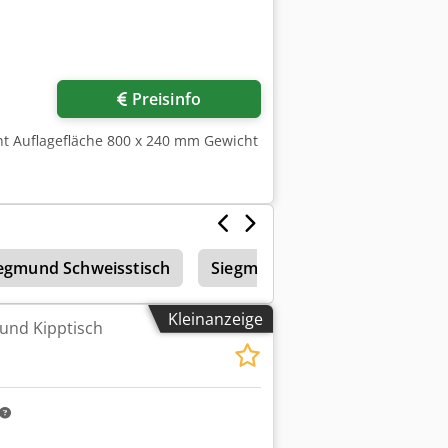
--- (techn. Daten lt. Hersteller - ohne
Preisinfo
ucht Auflagefläche 800 x 240 mm Gewicht
egmund Schweisstisch
Siegmund Schweißtische
Kleinanzeige
und Kipptisch