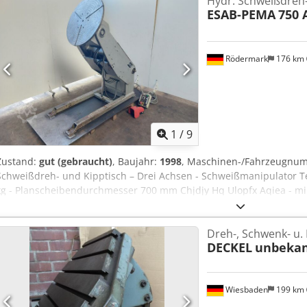
Hydr. Schweißdreh-
ESAB-PEMA
750
Rödermark
176 km
1
/
9
Zustand:
gut (gebraucht)
, Baujahr:
1998
, Maschinen-/Fahrzeugnu
Schweißdreh- und Kipptisch – Drei Achsen - Schweißmanipulator Te
kg - Planscheibendurchmesser 700 mm Chjdjy Hq Ulopfx Aqiea - min
ca. 750 mm - max. Tischhöhe bei horizontaler Stellung ca. 1390 mm
höhenverstellbar - Planscheibe mot .drehbar + schwenk bzw. neigb
Dreh-, Schwenk- u. 
regelbar ca. 0,01 - 2,0 U/min - Rechts - + Linkslauf - Schweißstromü
DECKEL
unbeka
Anschlussleistung 1,5 kW - Handfernregler für Drehrichtung , Schw
Platzbedarf ca. B 1500 x H 750 x T 900 mm - Gewicht ca. 700 kg
Wiesbaden
199 km