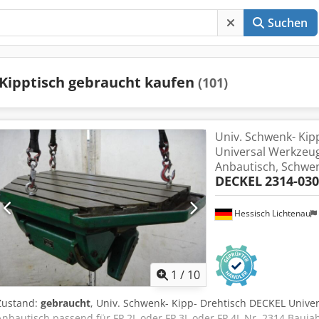
Suchen
Kipptisch gebraucht kaufen
(101)
Univ. Schwenk- Kipp
Universal Werkzeu
Anbautisch, Schwen
DECKEL
2314-03
Hessisch Lichtenau
1
/
10
Zustand:
gebraucht
, Univ. Schwenk- Kipp- Drehtisch DECKEL Univ
Anbautisch passend für FP 2L oder FP 3L oder FP 4L Nr. 2314 Baujah