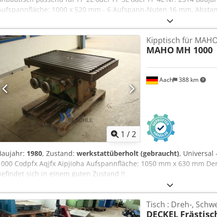
Aufspannfläche: 1000 x 520 mm - 6 Aufspann-Nuten 16 mm, Absta
nach rechts und links drehbar bis 45 Grad skaliert - von/zur Masch
+/- 15 Grad - Schwenktisch, Kipptisch, Winkeltisch zulässige Belas
Kipptisch für MAH
Zustand
MAHO
MH 1000
Aach
388 km
1
/
2
Baujahr:
1980
, Zustand:
werkstattüberholt (gebraucht)
, Universa
1000 Codpfx Aqjfx Aipjioha Aufspannfläche: 1050 mm x 630 mm Der
befindet sich in einem guten Zustand !!
Tisch : Dreh-, Schw
DECKEL
Frästisc