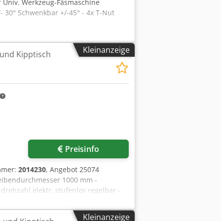
ür Univ. Werkzeug-Fäsmaschine
 30° Schwenkbar +/-45° - 4x T-Nut
Kleinanzeige
und Kipptisch
Preisinfo
mmer:
2014230
, Angebot 25074
scheibendurchmesser 1000 mm -
rehzahl elektr. stufenlos regelbar -
izontaler Stellung 900 mm - Fußtaster
Kleinanzeige