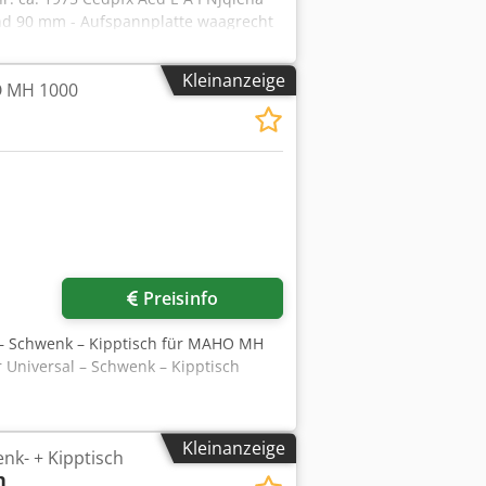
nd 90 mm - Aufspannplatte waagrecht
ine kippbar +/- 15 Grad - schwenkbar
tung max. 1000kg Gewicht: 400kg guter
Kleinanzeige
O MH 1000
Mehr Bilder anfragen
Preisinfo
l – Schwenk – Kipptisch für MAHO MH
 Universal – Schwenk – Kipptisch
Kleinanzeige
enk- + Kipptisch
h