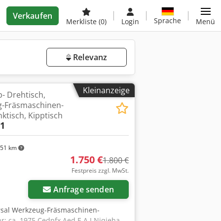
Verkaufen
Sprache
Merkliste
(0)
Login
Menü
Relevanz
Kleinanzeige
- Drehtisch,
g-Fräsmaschinen-
ktisch, Kipptisch
01
51 km
1.750 €
1.800 €
Festpreis zzgl. MwSt.
Anfrage senden
ersal Werkzeug-Fräsmaschinen-
r: ca. 1975 Cedpfx Aed E A I Njqieha