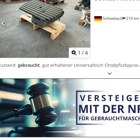
Schwabach
210 km
1
/
4
Zustand:
gebraucht
, gut erhaltener Universaltisch Chodpfszkaycox