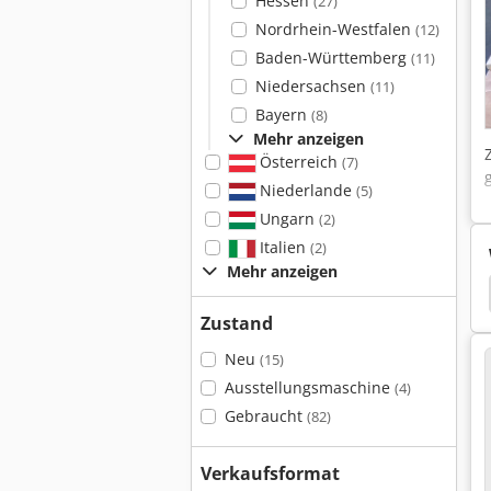
Hessen
(27)
Nordrhein-Westfalen
(12)
Baden-Württemberg
(11)
Niedersachsen
(11)
Bayern
(8)
Mehr anzeigen
Österreich
(7)
Niederlande
(5)
Ungarn
(2)
Italien
(2)
Mehr anzeigen
keltisch
Kelter
Schwenktisch
Nutentisch
Zustand
Neu
(15)
Ausstellungsmaschine
(4)
Gebraucht
(82)
Verkaufsformat