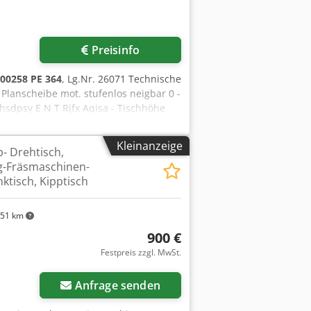
Preisinfo
00258 PE 364
, Lg.Nr. 26071 Technische
Planscheibe mot. stufenlos neigbar 0 -
hsdpsy E N T Rjfx Aqisa - Tischhöhe
a. B 850 x H 890 x T 1200 mm - Gewicht
Kleinanzeige
- Drehtisch,
g-Fräsmaschinen-
ktisch, Kipptisch
51 km
900 €
Festpreis zzgl. MwSt.
Anfrage senden