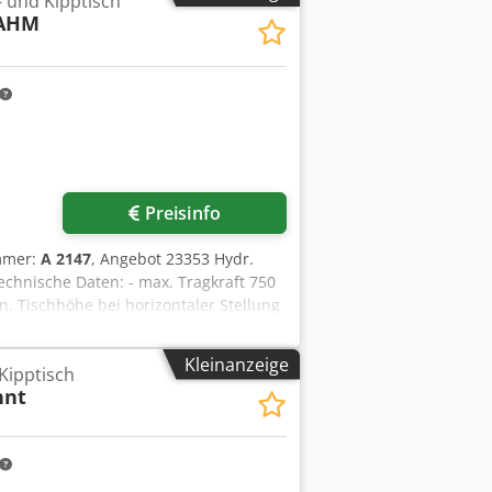
 und Kipptisch
 AHM
Preisinfo
mmer:
A 2147
, Angebot 23353 Hydr.
chnische Daten: - max. Tragkraft 750
. Tischhöhe bei horizontaler Stellung
 - Arbeitshöhe in 3 Stufen manuel
ar - Drehbewegung elektr. stufenlos
Kleinanzeige
Kipptisch
bertragung ca. 700 A - Antrieb 400 V -
nnt
enken bzw. Neigen - E.-Fußtaster -