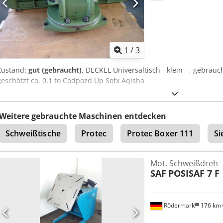
Preis der o.g. Maschine auf Anfrage! zzgl. Verpackung und Versand --
Gewähr !)
1
/
3
Zustand:
gut (gebraucht)
, DECKEL Universaltisch - klein - , gebra
geschätzt ca. 0,1 to Codpozd Up Sofx Aqisha
Weitere gebrauchte Maschinen entdecken
Schweißtische
Protec
Protec Boxer 111
Si
Mot. Schweißdreh- 
SAF
POSISAF 7 F
Rödermark
176 km