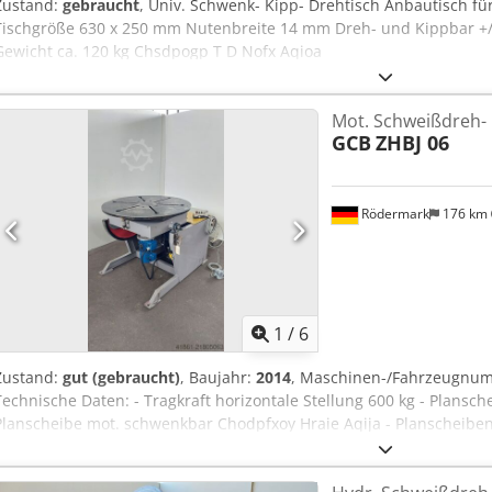
Zustand:
gebraucht
, Univ. Schwenk- Kipp- Drehtisch Anbautisch f
Tischgröße 630 x 250 mm Nutenbreite 14 mm Dreh- und Kippbar +/-
Gewicht ca. 120 kg Chsdpogp T D Nofx Aqioa
Mot. Schweißdreh- 
GCB
ZHBJ 06
Rödermark
176 km
1
/
6
Zustand:
gut (gebraucht)
, Baujahr:
2014
, Maschinen-/Fahrzeugnu
Technische Daten: - Tragkraft horizontale Stellung 600 kg - Plan
Planscheibe mot. schwenkbar Chodpfxoy Hraie Aqija - Planscheibend
Schweißstromübertragung 500 A - Antrieb 400 V - Tischhöhe bei hor
- Platzbedarf ca. B 1000 x H 900 x T 1350 mm - Gewicht ca. 450 kg