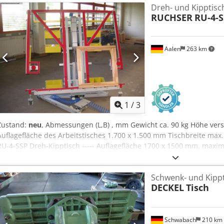
Dreh- und Kipptisc
RUCHSER
RU-4-S
Aalen
263 km
1
/
3
Zustand:
neu
, Abmessungen (L,B) , mm Gewicht ca. 90 kg Höhe verst
Auflagefläche des Arbeitstisches 1.700 x 1.500 mm Tischbreite max
RU-4-SSP Dreh-Kipptisch ----- Auflagefläche 1700 x 1500 mm, maxi
mm, pneumatisch kippbar, Wetterschenkelaussparung, mit 6 Ablage
unten zur Verbreiterung, mit 2 Stützfüßen und 2 Flachspannzylind
Schwenk- und Kipp
Rollenbahn als Aufstellfläche, abklappbar. Nutzlast Tragkraft 130kg
DECKEL
Tisch
Stoppeinrichtung (RU-4SSP) 2 Anschläge für Endkontrolle und Vers
Werkzeugablage und verstellbarem Anschlag für Schrägstellung für
Bohrmaschine, Schrauberpistole etc. mit Schrauberköcher Fahrein
und RU-4SSP Chodpfx Ajvu Hfdoqiea 3 Doppelmeter Fahrschiene für 
Schwabach
210 km