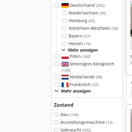
Deutschland
(242)
Niedersachsen
(56)
Hamburg
(42)
Nordrhein-Westfalen
(38)
Bayern
(27)
Hessen
(16)
Mehr anzeigen
Polen
(142)
Vereinigtes Königreich
(120)
Niederlande
(68)
Frankreich
(37)
Mehr anzeigen
ammer
Maurer
Fessmann
Räucheranlage
Zustand
Neu
(154)
Ausstellungsmaschine
(13)
Gebraucht
(632)