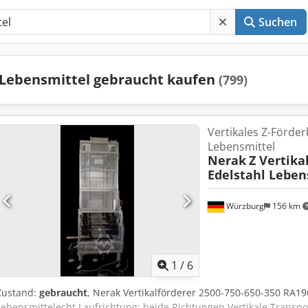
Suchen
Lebensmittel gebraucht kaufen
(799)
Vertikales Z-Förder
Lebensmittel
Nerak
Z Vertika
Edelstahl Leben
Würzburg
156 km
1
/
6
Zustand:
gebraucht
, Nerak Vertikalförderer 2500-750-650-350 RA196
Lebensmittelecht Laufrichtung: beide Richtungen Vertikale Trans