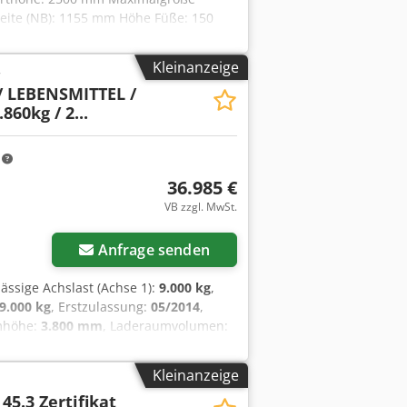
ite (NB): 1155 mm Höhe Füße: 150
indigkeit: 0,45m/s Lieferumfang:
n Optional erhältlich:
Kleinanzeige
r
etzten Sie sich einfach mit uns in
 LEBENSMITTEL /
. Wir helfen Ihnen gerne bei der
860kg / 2...
Ihnen zu hören. Mit freundlichen
Ansprechpartner für Intralogistik
m
36.985 €
VB zzgl. MwSt.
Anfrage senden
lässige Achslast (Achse 1):
9.000 kg
,
9.000 kg
, Erstzulassung:
05/2014
,
mhöhe:
3.800 mm
, Laderaumvolumen:
ng:
Luft
, Reifengröße:
385/65-R252.5
,
Optionen und Zubehör = - BPW-Achsen -
Kleinanzeige
erkungen = Sehr schöner 2014 Van Hool
 45.3 Zertifikat
l, 1 Abteil, 1 Schwallwand, 3 x BPW-