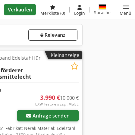
Verkaufen
Sprache
Merkliste
(0)
Login
Menü
Relevanz
Kleinanzeige
band Edelstahl für
lförderer
smittelecht
3.990 €
10.000 €
EXW Festpreis zzgl. MwSt.
Anfrage senden
1 Fabrikat: Nerak Material: Edelstahl
porthöhe: 2500 mm Maximalgröße