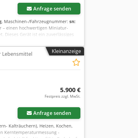
Anfrage senden
g
, Maschinen-/Fahrzeugnummer:
sn:
r – einen hochwertigen Miniatur-
 Dieses Gerät ist ein zuverlässiges
urde entwickelt, um bei jeder
er hervorragenden Eigenschaften ist
Kleinanzeige
 Lebensmittel
, Healthcare-Equipment und -Geräte,
dpfx Ajzgw Tlsafock Das Gerät ist von
0056463, Baujahr 2021 und ist NEU.
werben und von seiner
5.900 €
Festpreis zzgl. MwSt.
Anfrage senden
rn- Kalträuchern), Heizen, Kochen,
ten Kerntemperaturmessung -