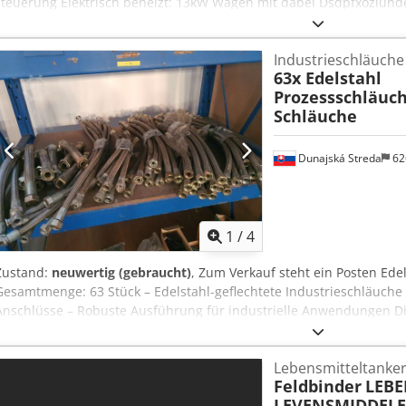
steuerung Elektrisch beheizt: 13kW Wagen mit dabei Dsdpfxozluhde 
jederzeit möglich
Industrieschläuche
63x Edelstahl
Prozessschläuc
Schläuche
Dunajská Streda
62
1
/
4
Zustand:
neuwertig (gebraucht)
, Zum Verkauf steht ein Posten Ede
Gesamtmenge: 63 Stück – Edelstahl-geflechtete Industrieschläuch
Anschlüsse – Robuste Ausführung für industrielle Anwendungen 
industriellem Einsatz und wurden fachgerecht demontiert. Ein Teil
befinden sich in gutem Zustand. Eine vollständige Prüfung aller Sch
Lebensmitteltanke
Lebensmittelindustrie – Getränkeindustrie (Brauereien) – Chemisch
Feldbinder
LEBE
Prozesstechnik – Wartung und Ersatzteile Inklusive mehrerer größe
LEVENSMIDDELE
interessantes Paket für den industriellen Einsatz oder Weiterverka