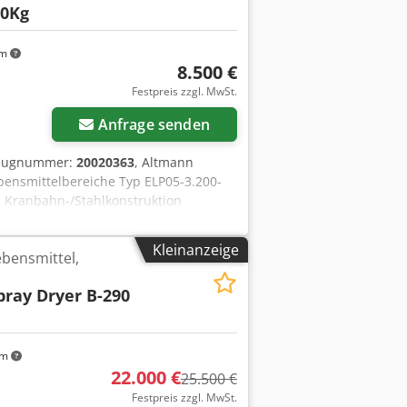
00Kg
km
8.500 €
Festpreis zzgl. MwSt.
Anfrage senden
zeugnummer:
20020363
, Altmann
bensmittelbereiche Typ ELP05-3.200-
 Kranbahn-/Stahlkonstruktion
st Lenkrollen. mit 500kg Altmann
ufschiene ca 3,13cm Dcjdjwlb N Rjpfx
Kleinanzeige
bensmittel,
fzeit SWP 99% !!! Kran ist demontiert
im Sehr guter, fast neuwertiger
pray Dryer B-290
ach Terminabsprache
km
22.000 €
25.500 €
Festpreis zzgl. MwSt.