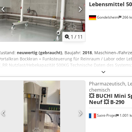
Lebensmittel 5
Gondelsheim
266 
1
/
11
Zustand:
neuwertig (gebraucht)
, Baujahr:
2018
, Maschinen-/Fahr
Portalkran Bockkran + Funksteuerung für Reinraum / Labor oder Le
E_RR Nutzlast/Hebekapazität 500KG Technische Daten des Systems:
bestehend aus HEA220Träger / Vierkantrohr stehend auf 4 Schwerla
Hubwerk incl. HBC Funk Steuerung Bauhöhe ca 3,35m Unterkante La
Pharmazeutisch, Le
Aafjk Tiefe ca 150cm Hakenhöhe ca 2,9m Prüfbuch liegt vor, Restlau
chemisch
und sofort verfügbar Der Standort des Artikels ist 75053 Gondelshe
💥 BUCHI Mini S
Zustand, siehe Bilder Versand per Spedition oder Abholung nur n
Neuf 💥
B-290
Saint-Projet
1.001 