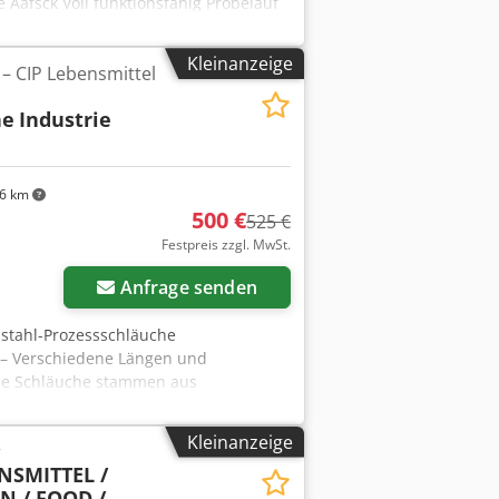
Aafsck Voll funktionsfähig Probelauf
Kleinanzeige
 – CIP Lebensmittel
he
Industrie
6 km
500 €
525 €
Festpreis zzgl. MwSt.
Anfrage senden
lstahl-Prozessschläuche
e – Verschiedene Längen und
Die Schläuche stammen aus
 der Einheiten wurde geprüft, mehrere
läuche erfolgte nicht. Geeignet für: –
Kleinanzeige
r
e Industrie – Wasser- und
NSMITTEL /
rer / schwererer Schläuche. Sehr
N / FOOD /
uf. Bevorzugt Gesamtverkauf.