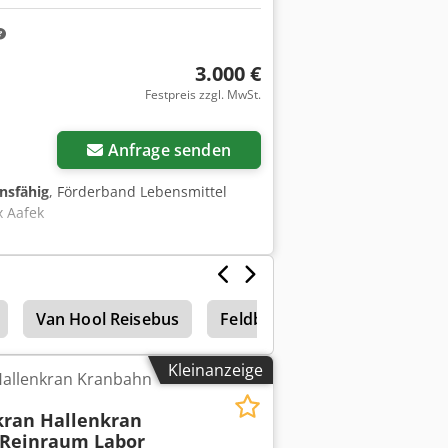
ch, gewichtsoptimierter
3.000 €
Festpreis zzgl. MwSt.
Anfrage senden
onsfähig
, Förderband Lebensmittel
x Aafek
Van Hool Reisebus
Feldbinder Siloanhänger
Kleinanzeige
allenkran Kranbahn
kran Hallenkran
 Reinraum Labor