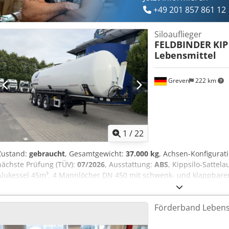
+49 201 857 861 12
Siloauflieger
FELDBINDER
KIP
Lebensmittel
Greven
222 km
1
/
22
Zustand:
gebraucht
, Gesamtgewicht:
37.000 kg
, Achsen-Konfigurat
nächste Prüfung (TÜV):
07/2026
, Ausstattung:
ABS
, Kippsilo-Sattela
Alukessel 45m³, 4 Mannlöcher DN 450 mit schwenk- und klappbare
Auslaufschüssel DN 800 nach oben klappbar arretiert und seitlich 
Schlitzauflockerung, Absperrklappe DN 180, 24-V-Kipphydraulik, A
Förderband Lebens
Leichtbautrailer, Alu-Chassis, Alu-Achsblöcke, Optimierung des Re
ECO 3 Airlight II, Liftachse, Alu-Felgen Alcoa Typ Dura Bright, Lauf
Aluminium, Telematikkomponenten, gewichtsoptimierte WABCO Br