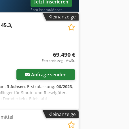
Jetzt inserieren
*pro Inserat/Monat
Kleinanzeige
 45.3,
69.490 €
Festpreis zzgl. MwSt.
Anfrage senden
ion:
3 Achsen
, Erstzulassung:
06/2023
,
uflieger für Staub- und Rieselgüter,
n Domdeckeln, Edelstahl
schwenkbar, Edelstahl-
BS, Sattelhöhe 1.100mm - 1.200mm,
Kleinanzeige
mittel
ifenrollwiderstandes - Achsen BPW Typ
steg Aluminium, seitlicher Anfahrschutz
emsanlage, Aluminiumkasten für