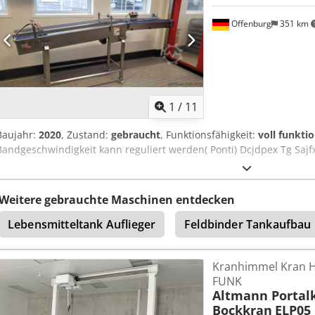
Hydraulikanlage, Hebe-Senkventil zum automatischen Höhenausglei
Offenburg
351 km
Unterfahrschutz, Farbe weiß Dsdpfx Aasza Nziofsck
1
/
11
Baujahr:
2020
, Zustand:
gebraucht
, Funktionsfähigkeit:
voll funkti
Bandgeschwindigkeit kann reguliert werden( Ponti) Dcjdpex Tg Sajf
Weitere gebrauchte Maschinen entdecken
Lebensmitteltank Auflieger
Feldbinder Tankaufbau
Kranhimmel Kran H
FUNK
Altmann Portal
Bockkran
ELP05