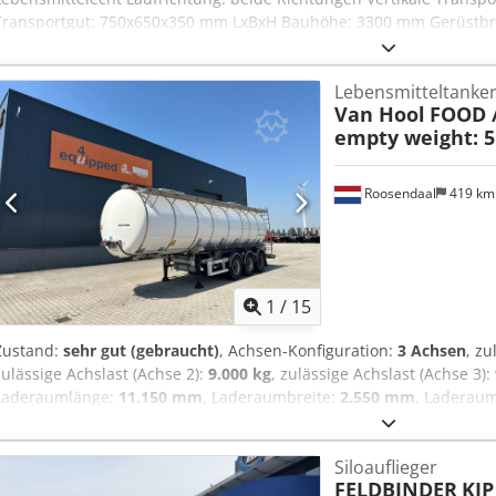
Transportgut: 750x650x350 mm LxBxH Bauhöhe: 3300 mm Gerüstbre
mm Umlenkrollen: 20 St. Motor : SEW-Motor 380-500V Fördergeschw
inklusive Stützen, ohne Seitenführung, Lichtschranken, Klemmkaste
Lebensmitteltanke
Frequenzumrichter Für eine individuelle, fachmännische Beratung s
Van Hool
FOOD /
Verbindung. Kontaktieren Sie uns einfach telefonisch oder per Mail
empty weight: 5.
Planung und Umsetzung Ihrer Projekte. Wir freuen uns darauf von 
Grüßen Ihr Team der Dr. Sonntag GmbH & Co. KG Ihr Spezialist und 
Dcjdjwdbqfjpfx Aafjk
Roosendaal
419 k
1
/
15
Zustand:
sehr gut (gebraucht)
, Achsen-Konfiguration:
3 Achsen
, zu
zulässige Achslast (Achse 2):
9.000 kg
, zulässige Achslast (Achse 3):
Laderaumlänge:
11.150 mm
, Laderaumbreite:
2.550 mm
, Laderau
30 m³
, Gesamtlänge:
10.430 mm
, Gesamtbreite:
2.550 mm
, Federu
Radstand:
7.160 mm
, Baujahr:
2014
, Ausstattung:
ABS
, = Weitere 
Siloauflieger
EBS - Leichtmetallfelgen - Luftfederung - Scheibenbremsen = Anm
FELDBINDER
KIP
Lebensmittel-Tankauflieger mit einem Fassungsvermögen von 29.500 