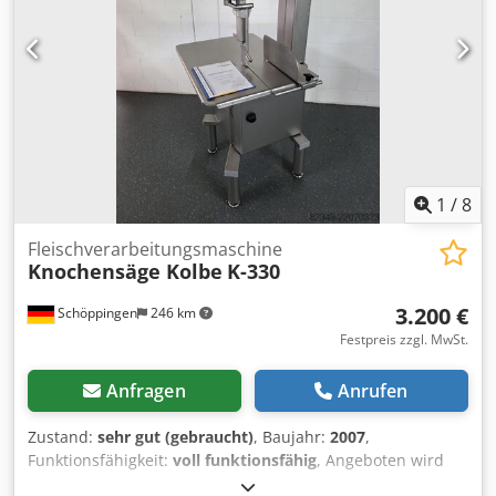
1
/
8
Fleischverarbeitungsmaschine
Knochensäge Kolbe
K-330
3.200 €
Schöppingen
246 km
Festpreis zzgl. MwSt.
Anfragen
Anrufen
Zustand:
sehr gut (gebraucht)
, Baujahr:
2007
,
Funktionsfähigkeit:
voll funktionsfähig
, Angeboten wird
eine Knochensäge Kolbe K330 aus Baujahr 2007, 380v.