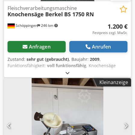
Fleischverarbeitungsmaschine
Knochensäge Berkel
BS 1750 RN
1.200 €
Schöppingen
246 km
Festpreis zzgl. MwSt.
Anfragen
Anrufen
Zustand:
sehr gut (gebraucht)
, Baujahr:
2009
,
Funktionsfähigkeit:
voll funktionsfähig
, Knochensäge
Berkel BS 1750 RN 16A. 380v. in einem top zustand.
Werkstatt geprüft, Mängel beseitigt. Motorbremse.
Kleinanzeige
Sägeband neu Djdpfx Aex I Efzeiajwa Bj.2009 Besichtigung
& Probelauf nach tel. Absprache gerne möglich! Es stehen
noch weitere Maschinen zur Verfügung. Bar oder Vorkasse!
Verkauf nur an Gewerbetreibende , Keine Garantie, keine
Gewährleistung.