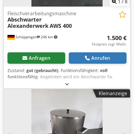
1
/
8
Fleischverarbeitungsmaschine
Abschwarter
Alexanderwerk
AWS 400
1.500 €
Schöppingen
246 km
Festpreis zzgl. MwSt.
Anfragen
Anrufen
Zustand:
gut (gebraucht)
, Funktionsfähigkeit:
voll
funktionsfähig
, Angeboten wird ein Abschwarter Fa.
Alexanderwerk Typ: AWS 400 400v /16A / 0,4kW. Die
Maschine ist voll funktionsfähig und sofort eisatzbereit.
Kleinanzeige
Schnittbreite ca.39cm. Messer Neu, Besichtigung und
Probelauf ist möglich. Weiteres auf Anfrage. Barzahlung
oder Vorkasse. Dwodpfozcwvtox Aiaea Verkauf nur an
Gewerbetreibende , Keine Garantie, keine Gewährleistung.