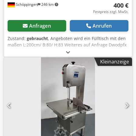
400 €
Schöppingen
246 km
Festpreis zzgl. MwSt.
Anfragen
Anrufen
Zustand:
gebraucht
, Angeboten wird ein Fülltisch mit den
maßen L:200cm/ B:80/ H:83 Weiteres auf Anfrage Dwodpfx
Asxappfsiaea Barzahlung oder Vorkasse. Verkauf nur an
Gewerbetreibende , Keine Garantie, keine Gewährleistung.
Kleinanzeige