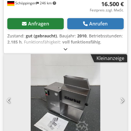
16.500 €
Schöppingen
246 km
Festpreis zzgl. MwSt.
Anfragen
Anrufen
Zustand:
gut (gebraucht)
, Baujahr:
2010
, Betriebsstunden:
2.185 h
, Funktionsfähigkeit:
voll funktionsfähig
,
Angeboten wird ein Vakuumfüller Handtmann VF-608
Plus.Bj.2010 400v.3,0Kw. die Maschine ist komplett V2A in
Kleinanzeige
einem gutem zustand voll funktionstüchtig sofort
einsatzbereit. Betriebstd. 2.185 h Dedpfjzcwy Ejx Aiaewa
Masse: 70x80x180cm. Auf wünsch auch mit
Haltevorrichtung, Darmaufziehgerät oder Lengs
Portionierer, Kosten Extra bitte anfragen. Weiteres auf
Anfrage. Bar oder Vorkasse! Verkauf nur an
Gewerbetreibende , Keine Garantie, keine Gewährleistung.