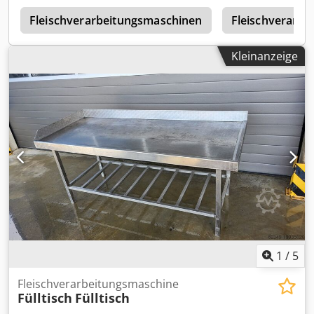
n
Fleischverarbeitungsmaschinen
Fleischverarbe
Kleinanzeige
1
/
5
Fleischverarbeitungsmaschine
Fülltisch
Fülltisch