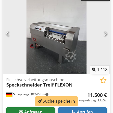
zustand sofort einsatzbereit. Weiteres auf Anfrage. Bar
oder Vorkasse! Verkauf nur an Gewerbetreibende , Keine
Garantie, keine Gewährleistung.
1
/
18
Fleischverarbeitungsmaschine
Speckschneider Treif
FLEXON
11.500 €
Schöppingen
246 km
Festpreis zzgl. MwSt.
Suche speichern
Anfragen
Anrufen