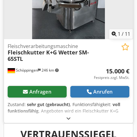
1
/
11
Fleischverarbeitungsmaschine
Fleischkutter K+G Wetter
SM-
65STL
15.000 €
Schöppingen
246 km
Festpreis zzgl. MwSt.
Anfragen
Anrufen
Zustand:
sehr gut (gebraucht)
, Funktionsfähigkeit:
voll
funktionsfähig
, Angeboten wird ein Fleischkutter K+G
Wetter SM-65STL. Die Maschine ist Komplett VA mit
Auswerfer, sofort einsatzbereit. Leistung 380v.63A.24Kw.
Messerwelle Stufenlos vor Wertz 50-5000 U/min.
VERTRAUENSSIEGEL
Mischgang Rück Wertz 50-500 U/min. Schüssel 2-Gang 9/18