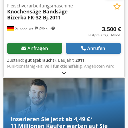
Fleischverarbeitungsmaschine
Knochensäge Bandsäge
Bizerba
FK-32 Bj.2011
3.500 €
Schöppingen
246 km
Festpreis zzgl. MwSt.
Anfragen
Anrufen
Zustand:
gut (gebraucht)
, Baujahr:
2011
,
Funktionsfähigkeit:
voll funktionsfähig
, Angeboten wird
eine Knochensäge Bandsäge Bizerba FK-32 Bj.2011 Die
Maschine ist voll funktionsfähig. Weiters auf Anfrage.
Dsdpfov Npbqsx Aiaswa Bar oder Vorkasse! Verkauf nur an
Gewerbetreibende , Keine Garantie, keine Gewährleistung.
Inserieren Sie jetzt ab 4,49 €
*
11 Millionen
Käufer warten auf Sie