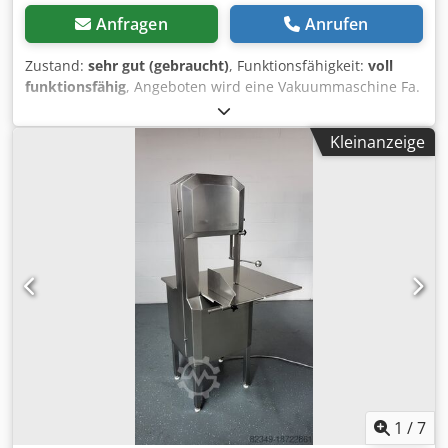
Anfragen
Anrufen
Zustand:
sehr gut (gebraucht)
, Funktionsfähigkeit:
voll
funktionsfähig
, Angeboten wird eine Vakuummaschine Fa.
Komet S-501 mit 65-er Pumpe, Begasung. Die Maschine ist
in einem seher gutem zustand siehe Bilder. Masse von
Kleinanzeige
Schweissbalken: ca.50 x 75 cm. Masse von der Maschine :
120 x 90 x 90 cm. Dedovmq A Djpfx Aiaowa Werkstatt
geprüft. Weiteres auf Anfrage. Barzahlung oder Vorkasse.
Verkauf nur an Gewerbetreibende , Keine Garantie, keine
Gewährleistung.
1
/
7