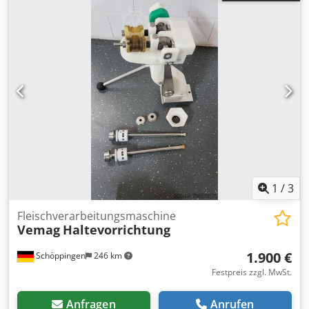
Verkauf nur an Gewerbetreibende , Keine Garantie, keine
Gewährleistung.
1
/
3
Fleischverarbeitungsmaschine
Vemag
Haltevorrichtung
1.900 €
Schöppingen
246 km
Festpreis zzgl. MwSt.
Anfragen
Anrufen