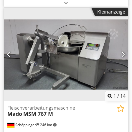
K-2/30. in einem Neuwertigen Zustand inkl. 2 - Füllrohre.
Weiteres auf Anfrage. Mehrere Vorhanden Barzahlung
Kleinanzeige
oder Vorkasse. Dedsw Tm Rzopfx Aiaswa Verkauf nur an
Gewerbetreibende , Keine Garantie, keine Gewährleistung.
1
/
14
Fleischverarbeitungsmaschine
Mado
MSM 767 M
Schöppingen
246 km