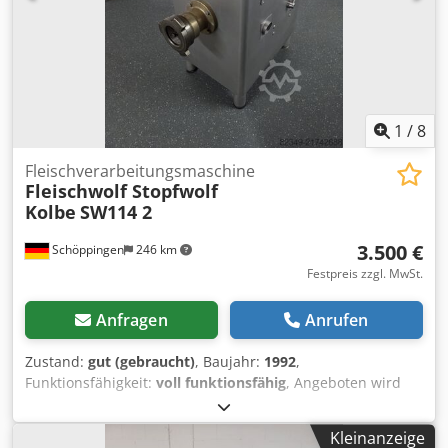
1
/
8
Fleischverarbeitungsmaschine
Fleischwolf Stopfwolf
Kolbe
SW114 2
3.500 €
Schöppingen
246 km
Festpreis zzgl. MwSt.
Anfragen
Anrufen
Zustand:
gut (gebraucht)
, Baujahr:
1992
,
Funktionsfähigkeit:
voll funktionsfähig
, Angeboten wird
ein Fleischwolf Stopfwolf Kolbe SW D-114/2. V2A.
Dwodpfxsy Dvdae Aiasa 2 Geschwindigkeiten
Kleinanzeige
400v.6,5/9Kw.16A. Die Maschine ist in einem gutem