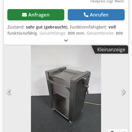
Festpreis zzgl. MwSt.
Anfragen
Anrufen
Zustand:
sehr gut (gebraucht)
, Funktionsfähigkeit:
voll
funktionsfähig
, Gesamtlänge:
800 mm
, Gesamtbreite:
800
mm
, Gesamthöhe:
1.800 mm
, Angeboten wird ein
Wurstabhängewagen mit den Maßen 180x80x80cm Räder
Kleinanzeige
neu. 3x Vorhanden Weiteres auf Anfrage. Barzahlung oder
Vorkasse. Djdpfjyh Itqsx Aiaewa Verkauf nur an
Gewerbetreibende , Keine Garantie, keine Gewährleistung.