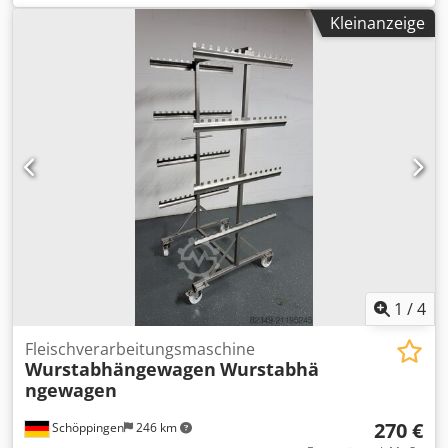
V2A. Die Säge ist voll funktionstüchtig sofort einsatzbereit.
Kleinanzeige
Weiteres auf Anfrage. Bar oder Vorkasse! Dedpfx
Ajzbvbxeiaswa Verkauf nur an Gewerbetreibende , Keine
Garantie, keine Gewährleistung.
1
/
4
Fleischverarbeitungsmaschine
Wurstabhängewagen
Wurstabhä
ngewagen
270 €
Schöppingen
246 km