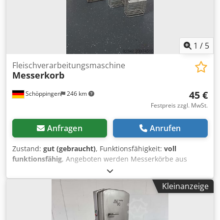
1
/
5
Fleischverarbeitungsmaschine
Messerkorb
45 €
Schöppingen
246 km
Festpreis zzgl. MwSt.
Anfragen
Anrufen
Zustand:
gut (gebraucht)
, Funktionsfähigkeit:
voll
funktionsfähig
, Angeboten werden Messerkörbe aus
Edelstahl. Stück 45,00 € weiters auf Anfrage Barzahlung
oder Vorkasse. Verkauf nur an Gewerbetreibende , Keine
Kleinanzeige
Garantie, keine Gewährleistung. Dsdpfxjxq E Urs Aiaswa