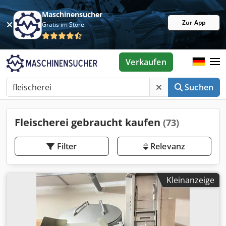
Maschinensucher
Zur App
Gratis im Store
Verkaufen
Suchen
Fleischerei gebraucht kaufen
(73)
Filter
Relevanz
Kleinanzeige