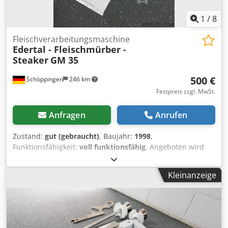
1
/
8
Fleischverarbeitungsmaschine
Edertal - Fleischmürber -
Steaker
GM 35
500 €
Schöppingen
246 km
Festpreis zzgl. MwSt.
Anfragen
Anrufen
Zustand:
gut (gebraucht)
, Baujahr:
1998
,
Funktionsfähigkeit:
voll funktionsfähig
, Angeboten wird
ein Edertal - Fleischmürber - Steaker GM 35. 400V Bj.1998.
Dedpfszcxhkex Aiaewa Die Maschine ist in einem Gutem
Kleinanzeige
zustand. Weiteres auf Anfrage! Bar oder Vorkasse! Verkauf
nur an Gewerbetreibende, keine Garantie, keine
Gewährleistung.