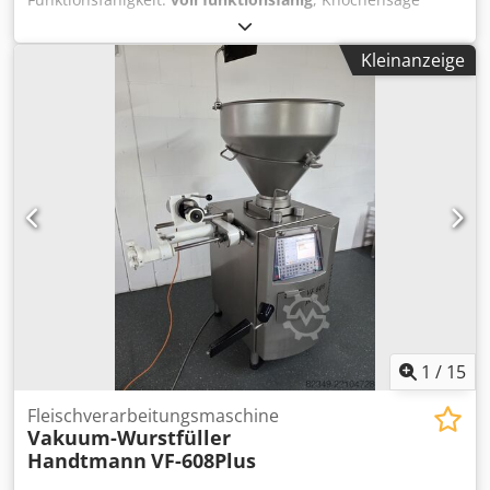
Berkel / Mado MKB 650 Dwodsy Du T Tjpfx Aiaoa 16A. 380v.
Werkstatt geprüf,mängel beseitigt. Motorbremse.
Kleinanzeige
Sägeband neu Bj.2002 Besichtigung & Probelauf nach tel.
Absprache gerne möglich! Bar oder Vorkasse! Verkauf nur
an Gewerbetreibende , Keine Garantie, keine
Gewährleistung.
1
/
15
Fleischverarbeitungsmaschine
Vakuum-Wurstfüller
Handtmann
VF-608Plus