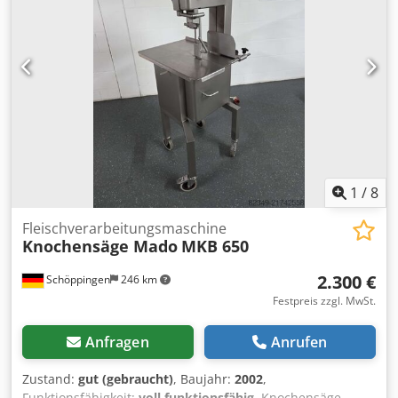
1
/
8
Fleischverarbeitungsmaschine
Knochensäge Mado
MKB 650
2.300 €
Schöppingen
246 km
Festpreis zzgl. MwSt.
Anfragen
Anrufen
Zustand:
gut (gebraucht)
, Baujahr:
2002
,
Funktionsfähigkeit:
voll funktionsfähig
, Knochensäge