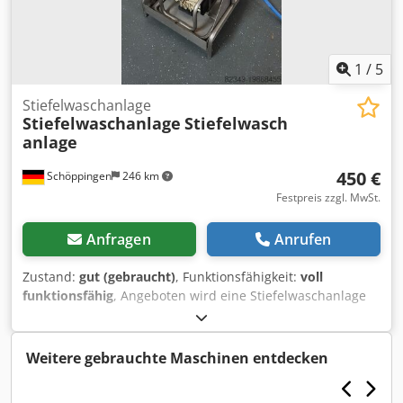
1
/
5
Stiefelwaschanlage
Stiefelwaschanlage
Stiefelwasch
anlage
450 €
Schöppingen
246 km
Festpreis zzgl. MwSt.
Anfragen
Anrufen
Zustand:
gut (gebraucht)
, Funktionsfähigkeit:
voll
funktionsfähig
, Angeboten wird eine Stiefelwaschanlage
zur Reinigung Von Stiefeln und Arbeitsschuhen. Weiteres
auf Anfrage. Bar oder Vorkasse! Dsdpfx Ajw Tm Hisiajwa
Verkauf nur an Gewerbetreibende , Keine Garantie, keine
Weitere gebrauchte Maschinen entdecken
Gewährleistung.