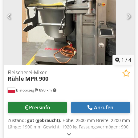
1
/
4
Fleischerei-Mixer
Rühle
MPR 900
Białobrzegi
890 km
Preisinfo
Anrufen
Zustand:
gut (gebraucht)
, Höhe: 2500 mm Breite: 2200 mm
Länge: 1900 mm Gewicht: 1920 kg Fassungsvermögen: 900
Liter Elektrischer Anschluss: 400V 50Hz 3N