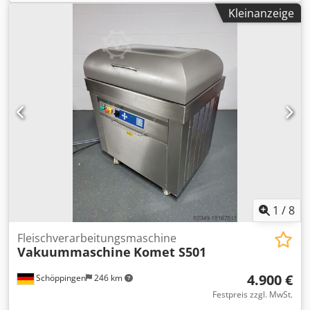
Dwodpfjtpbwgsx Aiaea Gesamtleistung: 11,9 kW
Kleinanzeige
Hauptmaterial: rostfreier, säurebeständiger Stahl
Geschwindigkeitsregulierung des Massagers: stufenlose
Regulierung der Trommeldrehzahl Massagegerät mit
Kühlmantel: Ja, Kühlaggregat in der Maschinenstruktur
integriert Beladung: in die Maschine integrierte Beladung
Beladung: 675 kg
1
/
8
Fleischverarbeitungsmaschine
Vakuummaschine
Komet S501
4.900 €
Schöppingen
246 km
Festpreis zzgl. MwSt.