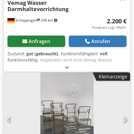
Vemag
Wasser
Darmhaltevorrichtung
2.200 €
Schöppingen
246 km
Festpreis zzgl. MwSt.
Anfragen
Anrufen
Zustand:
gut (gebraucht)
, Funktionsfähigkeit:
voll
funktionsfähig
, Angeboten wird eine Vemag Wasser
Darmhaltevorrichtung für Vemag Robby, HP in einem
gutem gebrauchten Zustand. Dedsw Tnh Iepfx Aiaowa
Kleinanzeige
Werkstatt geprüft. Weiteres auf Anfrage. Barzahlung oder
Vorkasse. Verkauf nur an Gewerbetreibende , Keine
Garantie, keine Gewährleistung.