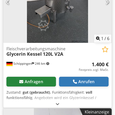
1
/
6
Fleischverarbeitungsmaschine
Glycerin Kessel
120L V2A
1.400 €
Schöppingen
246 km
Festpreis zzgl. MwSt.
Anfragen
Anrufen
Zustand:
gut (gebraucht)
, Funktionsfähigkeit:
voll
funktionsfähig
, Angeboten wird ein Glyzerinkessel /
Kochkessel 120L V2A Doppelwandig Anschluss 380v. mit
Deckel. Dwjdpfx Aozcwwqjiasa Der Kessel ist Werkstatt
Kleinanzeige
geprüft, sofort einsatzbereit. Barzahlung oder Vorkasse.