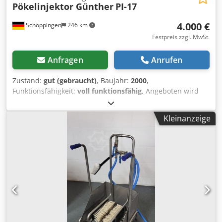
Pökelinjektor Günther
PI-17
4.000 €
Schöppingen
246 km
Festpreis zzgl. MwSt.
Anfragen
Anrufen
Zustand:
gut (gebraucht)
, Baujahr:
2000
,
Funktionsfähigkeit:
voll funktionsfähig
, Angeboten wird
ein Pökelinjektor Fa. Günther PI-17 Nadel, Baujahr 2000. In
einem guten Zustand 380V. 16A. Weiteres auf Anfrage.
Kleinanzeige
Barzahlung oder Vorkasse. Dwedpfxow R Tv Sj Aiasa
Verkauf nur an Gewerbetreibende , Keine Garantie, keine
Gewährleistung.