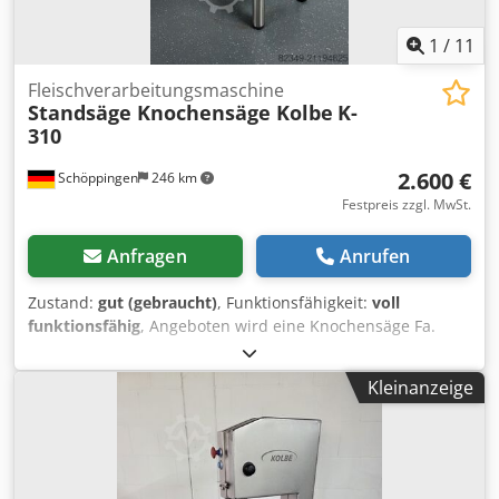
1
/
11
Fleischverarbeitungsmaschine
Standsäge Knochensäge Kolbe
K-
310
2.600 €
Schöppingen
246 km
Festpreis zzgl. MwSt.
Anfragen
Anrufen
Zustand:
gut (gebraucht)
, Funktionsfähigkeit:
voll
funktionsfähig
, Angeboten wird eine Knochensäge Fa.
Kobe K-310 in einem guten Zustand, die Maschine ist voll
funktionsfähig Lager im oberen Rad wurden erneuert.
Kleinanzeige
Dwedpfxsyh H Rbj Aiaea Sägeband Neu Abmaße Säge
Tisch Breite: 57cm Tiefe: 78cm Max. Schnitthöhe Ca. 35cm
Sofort einsatzbereit, siehe Fotos. Weiteres auf Anfrage.
Barzahlung oder Vorkasse. Verkauf nur an
Gewerbetreibende , Keine Garantie, keine Gewährleistung.