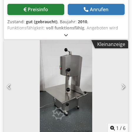
Preisinfo
Anrufen
Zustand:
gut (gebraucht)
, Baujahr:
2010
,
Funktionsfähigkeit:
voll funktionsfähig
, Angeboten wird
ein Kutter Fleischkutter Mado MSM 767 M 130L Bj.2010
Komplett V2A. Werkstat geprüft. Dwedpfx Ajxapmweiaoa
Kleinanzeige
Messerwellendrehzahl: 2.000 - 4.000 U/min. 2 Mischgang,
Schüssel Geschwindigkeiten Schüsselvolumen: 130 Liter.
Auswerfer und Beschickung für 200L Kutter / Normwagen
Weiteres auf Anfrage. Barzahlung oder Vorkasse. Verkauf
nur an Gewerbetreibende , Keine Garantie, keine
Gewährleistung
1
/
6