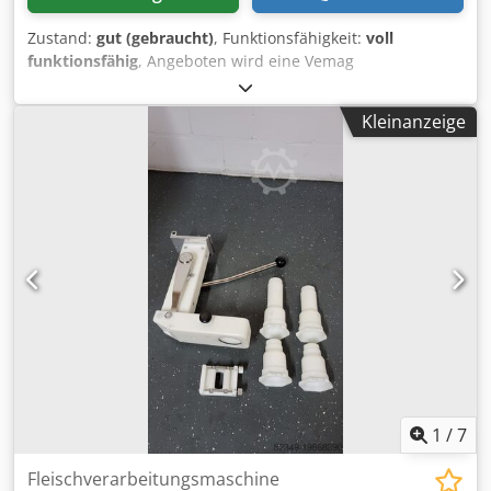
Zustand:
gut (gebraucht)
, Funktionsfähigkeit:
voll
funktionsfähig
, Angeboten wird eine Vemag
Haltevorrichtung für Vemag Robby, HP in einem gutem
gebrauchten Zustand . Werkstatt geprüft. Mehrere
Kleinanzeige
vorhanden Djdpfx Aijw Tnhnsaowa Weiteres auf Anfrage.
Barzahlung oder Vorkasse. Verkauf nur an
Gewerbetreibende , Keine Garantie, keine Gewährleistung.
1
/
7
Fleischverarbeitungsmaschine