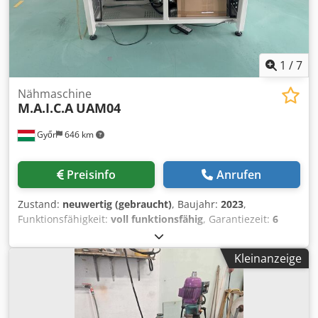
Besuchen Sie unser großes Bäckereimaschinen Lager!
1
/
7
Nähmaschine
M.A.I.C.A
UAM04
Győr
646 km
Preisinfo
Anrufen
Zustand:
neuwertig (gebraucht)
, Baujahr:
2023
,
Funktionsfähigkeit:
voll funktionsfähig
, Garantiezeit:
6
Monate
, Komplettes Unternehmen zur
Hemdenherstellung steht zum Verkauf. M.A.I.C.A 1005 –
Kleinanzeige
Baujahr 2020 M.A.I.C.A UAM04 – Baujahr 2023 Durkopp
Adler Kannegiesser Chodpjzlnp Uofx Al Tsa Juki