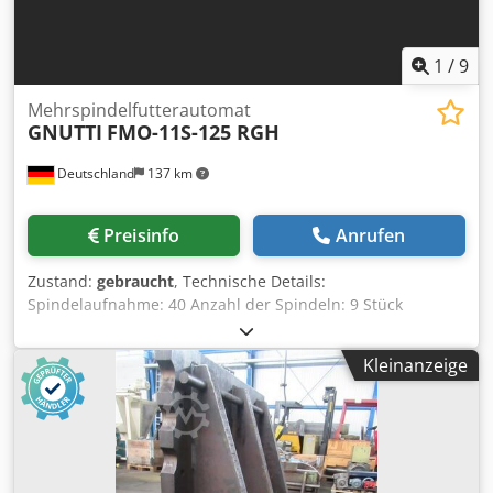
Bohreinheit: Spindelhub 125mm, Vorschub 0 - 2 m/min,
Drehzahl 164 - 1005 U/min auf 12 Stufen -
Gewindeschneideinheiten: Arbeitshub 125mm,
1
/
9
Drehrichtung links/rechts, Drehzahl 31,5 - 194 U/min bei
12 Stufen - Gegenünerliegende Bohreinheiten 8 Stück mit
Mehrspindelfutterautomat
GNUTTI
FMO-11S-125 RGH
SK 40 Aufnahme - Kühlmitteleinrichtung mit Zuführung -
Bedienung über Schalttafel - mit Spänekasten L: 1000 x B:
Deutschland
137 km
740 x H: 220mm i.D. *
Preisinfo
Anrufen
Zustand:
gebraucht
, Technische Details:
Spindelaufnahme: 40 Anzahl der Spindeln: 9 Stück
Maschinengewicht ca.: 10,0 t Gesamtleistungsbedarf: 13
(17,5 PS) kW Abmessungen Maschine: LxBxH:
Kleinanzeige
4100x3400x3200 mm Abmessungen Schaltschrank: LxBxH:
2100x350x1900 mm TRANSFERAUTOMAT - BOHR- UND
GEWINDESCHNEIDAUTOMAT - RUNDTAKTMASCHINE mit 9x
Bohr- und Frässpindeln - Werkstückträger mit 8
Spannstationen: Werkstückhaltetrommel Ø 1000mm
(Ölpneumatischer Kreislauf), Spannstationen ausgestattet