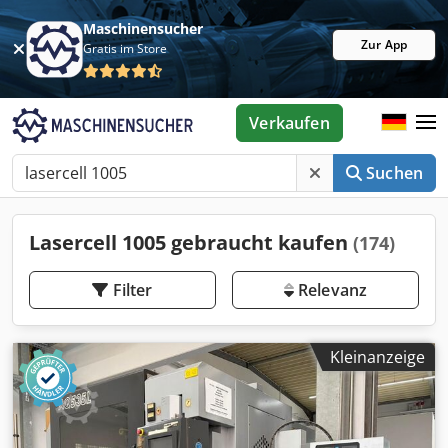
Maschinensucher
Zur App
Gratis im Store
Verkaufen
Suchen
Lasercell 1005 gebraucht kaufen
(174)
Filter
Relevanz
Kleinanzeige