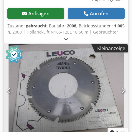
Anfragen
Anrufen
Zustand:
gebraucht
, Baujahr:
2008
, Betriebsstunden:
1.005
h
, 2008 | Holland-Lift N165-12EL 18.50 m | Gebrauchter
Scherenhubtisch | 1005 hours 📍Location: Polen 🚛
Delivery available to your destination – Use our shipping
Kleinanzeige
calculator to estimate transport costs! 💰 Buy Now for EUR
7500 or Make an Offer. Payment at delivery available for an
affordable fee (subject to approval)* 👷‍♂️ Inspected by an
independent expert 23 Inspektionspunkte 20 genehmigt ✅
3 unvollkommene ℹ️ 0 Ausgaben ⚠️ 📌 Inspector's Comment:
Funktionstüchtiger Zustand, schwache Batterien, Kratzer
und Korrosion vorhanden. 📄 Want to see the full
inspection, extra photos, or a video? Tip: The reference
"38104 Equippo" is commonly used when looking up more
details online. 💡 Why this machine and our service stands
out: ✔ Thorough inspection by professionals ✔ Jobsite
delivery available ✔ Money-Back Guaranteed ✔ Secure and
flexible payment options 🔄 Considering other equipment
options? Chedoydr A Dopfx Al Tea We offer helpful tools