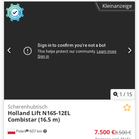
mm Y-Achsen-Verfahrweg: 350 mm Z-Achsen-Verfahrweg:
Kleinanzeige
300 mm U/V-Achse: 80/80 mm Arbeitstischgröße: 790 x 500
mm Maximales Werkstückgewicht: 800 kg Codpjzqzznjfx Al
Tsha Abmessungen des Arbeitsbeckens (B x T): 1100 x 720
mm Abstand vom Boden bis zur Tischoberfläche: 1005 mm
Werkstückkapazität: Maximales Werkstückhöhe: 290 mm
Drahtsystem: • Konuswinkel: 20° / 80 mm •
Drahtspannung: 300 g bis 2300 g • Maximale
Drahtvorschubgeschwindigkeit: 250 mm/s • Maximales
Drahtspulengewicht: 6 kg • Dielektrikumbehälter: •
Außenabmessungen (B x T x H): 640 x 2400 x 1843 mm •
Leergewicht: 350 kg • Fassungsvermögen: 730 L
1
/
15
Scherenhubtisch
Holland Lift
N165-12EL
Combistar (16.5 m)
7.500 €
Polen
607 km
8.500 €
Festpreis zzgl. MwSt.