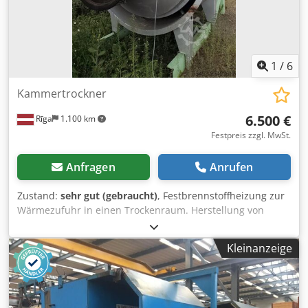
1
/
6
Kammertrockner
6.500 €
Rīga
1.100 km
Festpreis zzgl. MwSt.
Anfragen
Anrufen
Zustand:
sehr gut (gebraucht)
, Festbrennstoffheizung zur
Wärmezufuhr in einen Trockenraum. Herstellung von
Heizpellets. Chedpfx Alszn Au Re Tsa Leistung: 2,5 Tonnen
pro Stunde.
Kleinanzeige