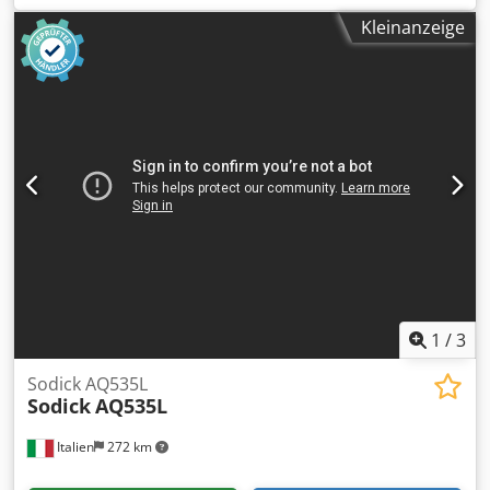
Tiefe: 1200 mm Gewicht: ca. 300 Kg Zustand: gut,
Kleinanzeige
gebraucht
1
/
3
Sodick AQ535L
Sodick
AQ535L
Italien
272 km