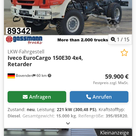
Schwenkbereich B1 Achse: + - 95 ° Liniear-Rack-Magazin
inkl. support-Roboter CNC Abstützlünette Kühlmittel-
Zykonfilteranlage inkl. 2 Kühlmittelpumpen Spindel-
Ölkühler
1
/
15
LKW-Fahrgestell
Iveco
EuroCargo 150E30 4x4,
Retarder
59.900 €
Bovenden
60 km
Festpreis zzgl. MwSt.
Anfragen
Anrufen
Zustand:
neu
, Leistung:
221 kW (300,48 PS)
, Kraftstofftyp:
Diesel
, Gesamtgewicht:
15.000 kg
, Reifengröße:
395/85R20
,
Achsen-Konfiguration:
4x4
, Radstand:
3.690 mm
, Bremsen:
Retarder
, Farbe:
Rot
, Fahrerkabine:
Fahrerhaus
,
Kleinanzeige
Getriebetyp:
Automatisch
, Emissionsklasse:
Euro5
,