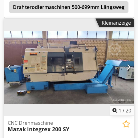
HSK A63 ; 3,7 - 5,5 kW Cjdpfx Ajzqwf Aol Tjha X1-
1
ACHSENVERFAHRWEG: 455 mm X2-ACHSENVERFAHRWEG:
Drahterodiermaschinen 500-699mm Längsweg
222,5 mm Y1-ACHSENVERFAHRWEG: ± 70 mm Y2-
ACHSENVERFAHRWEG: +20 -50 mm Z1-
Kleinanzeige
ACHSENVERFAHRWEG: 1090 mm Z2-ACHSENVERFAHRWEG:
1005 mm B-ACHSENVERFAHRWEG: 1080 mm EILGÄNGE X-Y-
Z: 16 - 6-16 - 40 m/min ANGETRIEBENER REVOLVERKOPF: 12
+ 12 POS.; 6000 U/min; 3,7 - 7,5 kW
HOCHDRUCKKÜHLSYSTEM: 25 bar STEUERUNG: FANUC 31i-
A STANGMAGAZIN: LNS Mod. Hydrobar Sprint S3 GEWICHT:
16000 kg GESAMTABMESSUNGEN: 5551 x 2925 x 2755 mm
ZUBEHÖR: HOCHDRUCKKÜHLSYSTEM; SPÄNEFÖRDERER;
WERKSTÜCKFÖRDERER.
1
/
20
CNC Drehmaschine
Mazak
integrex 200 SY