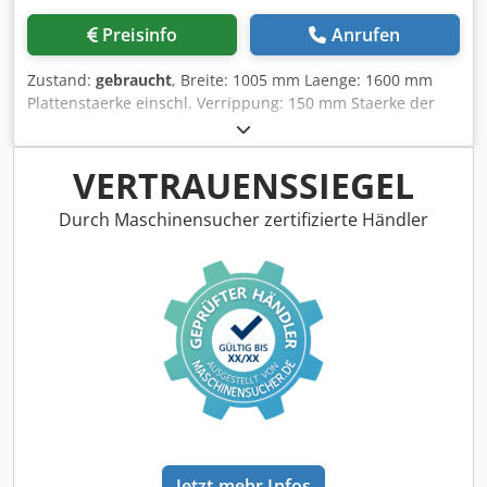
Getrie be Automatisches über M Funktion
Preisinfo
Anrufen
programmierbares Getriebe Getriebstufe 1 RPM 5,6-120
Getriebstufe 2 RPM 16-360 Getriebstufe 3 RPM 45-800
Zustand:
gebraucht
, Breite: 1005 mm Laenge: 1600 mm
Drehmoment Stufe 1: (100%) Nm 15236 Drehmoment Stufe
Plattenstaerke einschl. Verrippung: 150 mm Staerke der
2: (100%) Nm 5290 Drehmoment Stufe 3: (100%) Nm 1904
Oberplatte: ca. 30 mm Tischhoehe ueber Flur: 750/850 mm
Max Drehzahl RPM 800 1.3 Längs- und Querschlitten Stk. 1
Chedpfx Asb Nxn Ejl Tsa Gewicht: ca. 700 kg Gewicht der
Anzahl Querschlitten Stk. 1 Anzahl Längsschlitten digital /
Stellfuesse: ca. 200 kg
VERTRAUENSSIEGEL
linear Achsmessystem am Motor Balluf
Achsendlagenüberwachung (3er-Schaltpaket) RpM 2000
Durch Maschinensucher zertifizierte Händler
Achsantrieb Z-Vorschubmotor 27 Nm mm 1005 2 X
Schlitten unabhängig verfahrbar Max Abstand in nen
Ueber M Funktion ankoppelbar X Schlitten 1 4 Fach Rev.
und X Schlitten 2 mit Angetr. Revolver kN 27 Vorschubkraft
mm 6000 Max Vorschub / Eilgang Z mm 63 x 10
Vorschubart: spielfreie Kugelrollspindel mm 3020
Verfahrweg Z-Achse m / min 6* Eilgang Z-Achse
(Auslegung 10 m / min) RpM 2000 Achsantrieb X-
Vorschubmotor 1FT5076 18/22 Nm kN 15 Vorschubkraft
mm 6000 Max Vorschub / Eilgang X mm 50 x 10
Vorschubart: spielfreie Kugelrollspindel mm 850
Verfahrweg X-Achse m / min 10 Eilgang X-Achse 1.3a
Jetzt mehr Infos