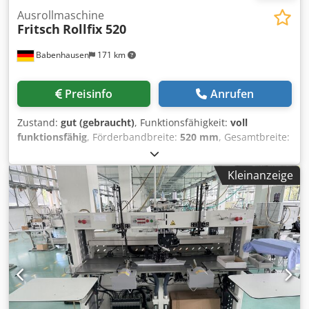
Ausrollmaschine
Fritsch
Rollfix 520
Babenhausen
171 km
Preisinfo
Anrufen
Zustand:
gut (gebraucht)
, Funktionsfähigkeit:
voll
funktionsfähig
, Förderbandbreite:
520 mm
, Gesamtbreite:
1.550 mm
, Gesamtlänge:
1.000 mm
, Gesamthöhe:
1.195
mm
, Eingangsspannung:
400 V
, Eingangsfrequenz:
50 Hz
,
Kleinanzeige
DGUV geprüft bis:
06/2027
, elektrische Sicherung:
16 A
,
Öffnungsweite:
30 mm
, Arbeitsbreite:
520 mm
, Art des
Eingangsstroms:
Drehstrom
, Ausrollmaschine Fritsch
Rollfix 3WK 520 für alle Teige zum Ausrollen und Tourieren
Ausziehtisch links Wirkdruckplatte mit Handverstellung
Langwirker unten Chodpfx Aoytltzjl Tea
Teigausrollmaschine fahrbar mit Hand und Fußsteuerung
Anschluss 400V, 16A-CEE Stecker Maße: 1550 x 1005 x 1195
mm, BxTxH Gebrauchtmaschine aus der Backstube