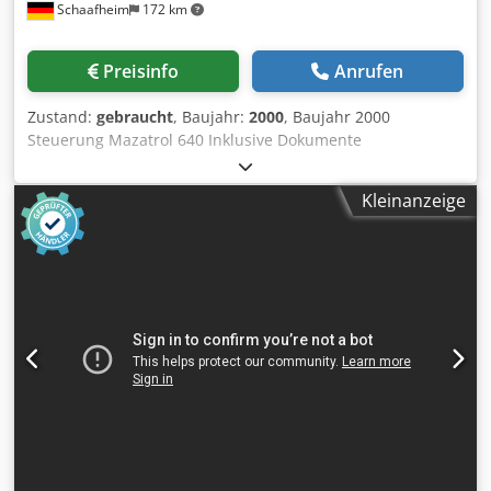
Schaafheim
172 km
Preisinfo
Anrufen
Zustand:
gebraucht
, Baujahr:
2000
, Baujahr 2000
Steuerung Mazatrol 640 Inklusive Dokumente
Späneförderer TECHNISCHE DATEN – MAZAK INTEGREX
200SY Leistung / Kapazität Max. Schwenkbereich: Ø 540
Kleinanzeige
mm Spannfuttergröße: 8" Max. Bearbeitungsdurchmesser:
Ø 540 mm Max. Bearbeitungslänge: 1018 mm Max.
Außendurchmesser für Stangenmaterial: Ø 51 mm
Hauptspindel Spindelnase: JIS A2-6"
Spindelbohrungsdurchmesser: Ø 61 mm Spindeldrehzahl:
35 – 5000 min⁻¹ (Standard) / 35 – 4500 min⁻¹ (Option:
5000)* Motorleistung (30-Min.-Leistung): 22 kW (18,5 kW*)
Max. Drehmoment: 350 Nm (35,7 kgf·m) Nebenspindel
(Gegenspindel) Spindelnase: JIS A2-6"
Spindelbohrungsdurchmesser: Ø 44 mm Spindeldrehzahl:
35 – 5000 min⁻¹ Motorleistung (10-Min.-Leistung): 7,5 kW
Cedoyh E Iropfx Al Tjha Max. Drehmoment: 57 Nm (5,8
kgf·m) Revolver / Werkzeugdaten Revolvertyp: Mit ATC,