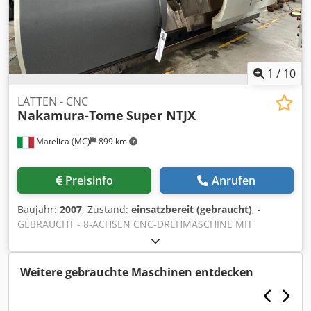
1
/
10
LATTEN - CNC
Nakamura-Tome
Super NTJX
Matelica (MC)
899 km
Preisinfo
Anrufen
Baujahr:
2007
, Zustand:
einsatzbereit (gebraucht)
, -
GEBRAUCHT - 8-ACHSEN CNC-DREHMASCHINE MIT
FRÄSKOPF, UNTERER REVOLVERKOPF UND GEGENSPINDEL
SPANNWEITE ZWISCHEN DEN ZENTREN: 210 - 1290 mm
MAX. DREHLÄNGE: 1090 mm MAX. DREHDURCHMESSER:
Weitere gebrauchte Maschinen entdecken
245 mm STANGDURCHLASS: 65 mm SPINDEL: 11-15 kW;
221,5 Nm GEGENSPINDEL: 6000 U/min; 7,5 - 11 kW KOPF: