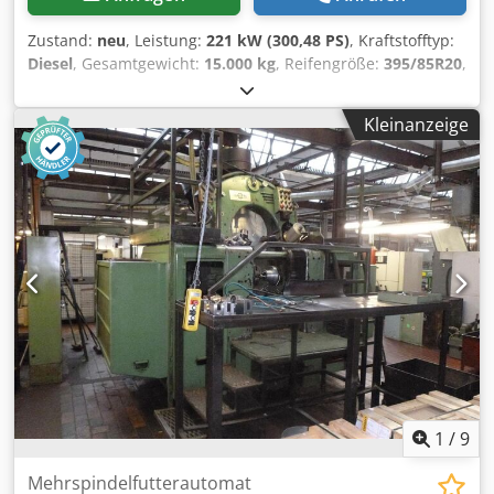
Zustand:
neu
, Leistung:
221 kW (300,48 PS)
, Kraftstofftyp:
Diesel
, Gesamtgewicht:
15.000 kg
, Reifengröße:
395/85R20
,
Achsen-Konfiguration:
4x4
, Radstand:
3.240 mm
, Farbe:
Rot
, Fahrerkabine:
Fahrerhaus
, Getriebetyp:
Automatisch
,
Kleinanzeige
Emissionsklasse:
Euro5
, Federung:
Blatt
, Anzahl der
Sitzplätze:
3
, Ausstattung:
Allradantrieb,
Differentialsperre, Kabine, Klimaanlage, Sitzheizung,
Tempomat, geräuscharm
, Fahrzeugstandort: im Zulauf /
in transit, Kz. Haus, 1x Luftsitz, Sitzheizung, E-Spiegel, E-
Fenster links, E-Fenster rechts, Sonnenblende, Tempomat,
Automatik, Differentialsperre, Blattfederung, Lärmarm G1,
Umweltplakette grün Radstand: 3240 mm Getriebe ZF 6AS
1005, Nabenreduzierung / Schwerlastachse, Rahmenhöhe
1.200mm, Nicht in der EU zulassungsfähig! Alle Angaben
ohne Gewähr, da sich das Fahrzeug im Zulauf befindet!
ZUBEHÖRANGABEN OHNE GEWÄHR, Änderungen,
Zwischenverkauf und Irrtümer vorbehalten! Cedpjyxw
Sbsfx Al Teha - .
1
/
9
Mehrspindelfutterautomat