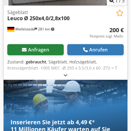
1
/
3
and resources for all equipment owners and operators –
easily accessible on our platform.
Sägeblatt
Leuco
Ø 250x4,0/2,8x100
200 €
Wiefelstede
281 km
Festpreis zzgl. MwSt.
Anfragen
Anrufen
Zustand:
gebraucht
, Sägeblatt, Holzsägeblatt,
Kreissägenblatt -1005 MEC -Ø 293 x 3,5/3,0 x 60 -Z72 = T
51,13 Cedpfxob Uhlzo Al Tsha -n max. 8000 -Preis: pro
Stück -Anzahl: 1x vorhanden -Gewicht: 1,1 kg/Stück
Inserieren Sie jetzt ab 4,49 €
*
11 Millionen
Käufer warten auf Sie