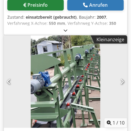
Preisinfo
Anrufen
Zustand:
einsatzbereit (gebraucht)
, Baujahr:
2007
,
Verfahrweg X-Achse:
550 mm
, Verfahrweg Y-Achse:
350
mm
, Verfahrweg Z-Achse:
300 mm
, Gesamthöhe:
1.843
mm
, Gesamtbreite:
1.970 mm
, Drahtdurchmesser (max.):
Kleinanzeige
0,3 mm
, Gesamtgewicht:
4.200 kg
, Anzahl der Achsen:
5
,
Drahtdurchmesser (min.):
0,15 mm
, Diese 5-Achsen-
Drahterodiermaschine AQ535L von Sodick wurde im Jahr
2007 hergestellt. Sie verfügt über einen X-Achsen-
Verfahrweg von 550 mm, einen Y-Achsen-Verfahrweg von
350 mm und einen Z-Achsen-Verfahrweg von 300 mm. Der
Arbeitstisch ist 790 x 500 mm groß und hat eine maximale
Werkstückgewichtskapazität von 800 kg. Wenn Sie auf der
Suche nach einer hochwertigen Drahterodiermaschine
sind, sollten Sie die Sodick AQ535L Maschine in Betracht
ziehen, die wir zum Verkauf anbieten. Kontaktieren Sie uns
für weitere Details. • Verfahrwege der Achsen: • U: 80 mm •
V: 80 mm • Tisch / Tank: • Arbeitstischgröße (B x T): 790 x
500 mm • Abmessungen des Arbeitstanks (B x T): 1100 x
1
/
10
720 mm • Abstand vom Boden zur Tischplatte: 1005 mm •