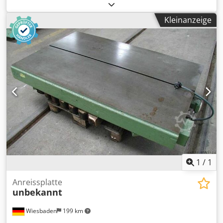
Reitstock) mit verfahrbarem Z-Schlitten auf äus seren 2
Führungen; Abstand 1160 mm auf inneren Führungen für
Kleinanzeige
Reitstock 700 mm Bettlänge mm 5300 Spitzenweite
(Drehlänge zw. Futter-Höhe und Spitzen ) mm 3000
Spitzenhöhe mm 800 Drehdurchmesser über Bett mm
1600 Drehdurchmesser über Kreuzschlitten (zwischen
Spitz en) mm 1400 Umlaufdurchmesser über Schlitten mm
1200 Bettbreite Führung Aussen mm 1160 Führungsbreite
Reitstock MItte mm 700 Bett geschweisst; entspannt durch
WIAP-Ersatzglüh- verfahren und vibrationsgedämpft nach
dem pat. Verf ahren WIAP® VDSF® (Pat.Nr. 68433;
Anm.4230130.30;PCT/CH95-00108; PCT/CH95-00108,
PCT/CH95-1072, PCT/CH95-1073) Führungsauflagen
geschliffen; Führungen austauschba r ohne
Bettdemontage 1.2 Spindelstock / Hauptantrieb -
festangeordnet Anzahl Spindelstöcke Stk. 1
1
/
1
Spindelmesskreis digital / linear
Achsenlagenüberwachung keine; da Rundachse
Anreissplatte
unbekannt
Spindelbohrung mm 112 Spindelnase A15 DIN 55021
Hauptspindelmotor: 100% ED kW 46 Nm Csdpfx Aod D
Wiesbaden
199 km
Nxkol Tsha 305 Motor 1PH7184 2NE Leistungsteil 6SN112-
1AA00-0FA Hinter dem Spindelstock aufgebautes 3 Stufen