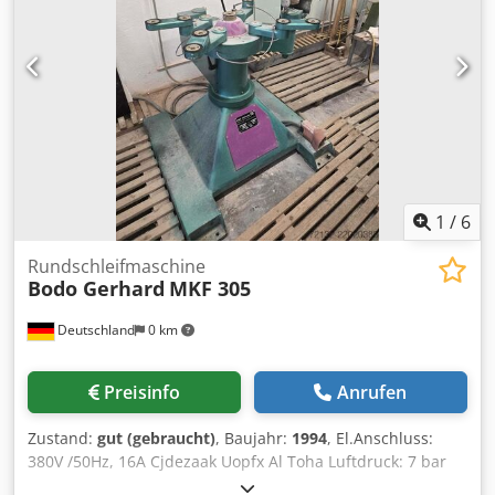
1
/
6
Rundschleifmaschine
Bodo Gerhard
MKF 305
Deutschland
0 km
Preisinfo
Anrufen
Zustand:
gut (gebraucht)
, Baujahr:
1994
, El.Anschluss:
380V /50Hz, 16A Cjdezaak Uopfx Al Toha Luftdruck: 7 bar
Arbeitshöhe: 1005 mm Breite: 1300 mm Höhe: 1500 mm