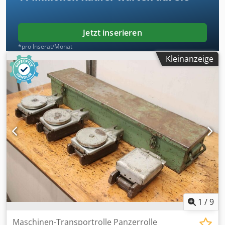
Jetzt inserieren
*pro Inserat/Monat
Kleinanzeige
1
/
9
Maschinen-Transportrolle Panzerrolle