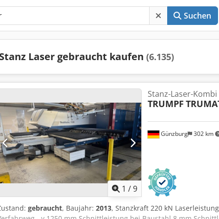
Suchen
Stanz Laser gebraucht kaufen
(6.135)
Stanz-Laser-Kombi
TRUMPF
TRUMAT
Günzburg
302 km
1
/
9
Zustand:
gebraucht
, Baujahr:
2013
, Stanzkraft 220 kN Laserleistu
Verfahrweg - y 1250 mm Schnittleistung bei Baustahl 8 mm Schnitt