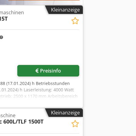
nes Besichtigungstermins freuen wir
Kleinanzeige
imaschinen
15T
Preisinfo
88 (17.01.2024) h Betriebsstunden
7.01.2024) h Laserleistung: 4000 Watt
etrieb: 2500 x 1170 mm Arbeitsbereich
öhe: 2666 mm Gesamtanschlusswert:
 ca.: 30000 kg Standardausstattung
Kleinanzeige
schine
ieb- Stanzkraft 300 kN-
 600L/TLF 1500T
 max Materialdicke 6mm- Automatische
neidkopf- Düsenreinigung-
sler 300 Automatisierung