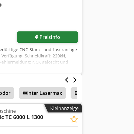
Preisinfo
bedürftige CNC-Stanz- und Laseranlage
 Verfügung. Schneidkraft: 220kN,
. Fehlermeldung: NCK gelöscht und
aalefx Aatoa
odor
Winter Lasermax
Baisheng Laser
Lase
Kleinanzeige
aschine
c TC 6000 L 1300