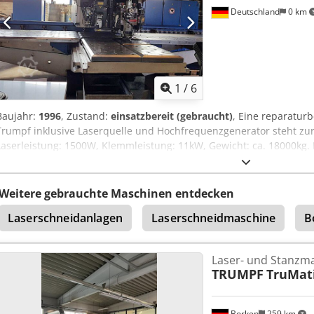
Deutschland
0 km
1
/
6
Baujahr:
1996
, Zustand:
einsatzbereit (gebraucht)
, Eine reparatur
Trumpf inklusive Laserquelle und Hochfrequenzgenerator steht zur
Laserleistung: 1500W, Klemmleistung: 11kW, Gewicht: ca. 18000kg
Pufferbatterie leer. Eine Besichtigung vor Ort ist möglich. Chodpozf
Weitere gebrauchte Maschinen entdecken
Laserschneidanlagen
Laserschneidmaschine
B
Laser- und Stanzm
TRUMPF
TruMati
Borken
259 km