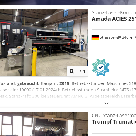
weitere Informationen, technische Daten oder zur Vereinbarung ei
uns auf Ihre Kontaktaufnahme. Verfügbar ab KW 30
Stanz-Laser-Komb
Amada
ACIES 25
Strassberg
346 km
1
/
4
Zustand:
gebraucht
, Baujahr:
2015
, Betriebsstunden Maschine: 318
Laser ein: 19090 (17.01.2024) h Betriebsstunden Strahl ein: 6475 (1
Max. Stanzkraft: 300 kN Steuerung: AMNC 3i Arbeitsbereich Laserb
Stanzbetrieb: 3050 x 1525 mm Länge: 7870 mm Breite: 5880 mm H
85 kVA X-Achse: 100 m / min Y-Achse: 80 m / min Maschinengewicht
CNC Stanz-Laserma
Codpfsypt R Hsx Aatjha - patentierter servo-elektrischer Doppelantr
Trumpf
Trumatic
Werkzeugstationen 32 (4 drehbare Stationen)- max Hubfolge: 400-
Fokuseinstellung- Automatische Gasdruckregelung- HS- Sensorsch
Spritzschutz- Gutteilklappe Zusatzausstattung - TSU Werkzeugwech