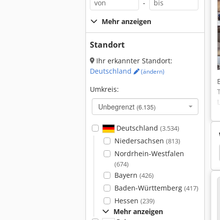
-
Mehr anzeigen
Standort
Ihr erkannter Standort:
Deutschland
(ändern)
Umkreis:
Unbegrenzt
(6.135)
Deutschland
(3.534)
Niedersachsen
(813)
ltitool
Trumpf Quicksharp
Trumpf Quickset
Nordrhein-Westfalen
(674)
Bayern
(426)
Baden-Württemberg
(417)
Hessen
(239)
Mehr anzeigen