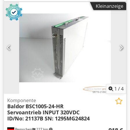
100% funktionsfähig, Lieferumfang gem. Fotos Dwjdpfxjy
Kleinanzeige
Npwwo Ab Tja
1
/
4
Komponente
Baldor
BSC1005-24-HR
Servoantrieb INPUT 320VDC
ID/No: 21137B SN: 1295MG24824
Remscheid
227 km