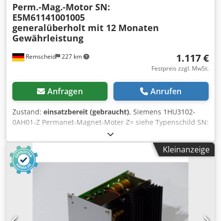
Perm.-Mag.-Motor SN:
E5M61141001005
generalüberholt mit 12 Monaten
Gewährleistung
1.117 €
Remscheid
227 km
Festpreis zzgl. MwSt.
Anfragen
Anrufen
Zustand:
einsatzbereit (gebraucht)
, Siemens 1HU3102-
0AH01-Z Permanet-Magnet-Moter Z= siehe Typenschild SN:
E5M61141001005, fachgerecht komplett überholt und
getestet mit 24 Monaten Gewährleistung, 100%
Kleinanzeige
funktionsfähig, Lieferumfang gem. Fotos,Für diesen Artikel
gelten nicht die vereinbarten Verkaufsrabatte. Preis bitte
separat erfragen! Dwsdpfex Dvmfox Ab Tja