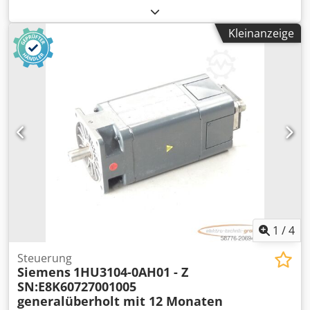
Seriennummer: 4699MG17225,gebraucht, guter
Erhaltungszustand, 100% funktionsfähig, Lieferumfang
Kleinanzeige
gem. Fotos Dwedjy Np Dkjpfx Ab Toa
1
/
4
Steuerung
Siemens
1HU3104-0AH01 - Z
SN:E8K60727001005
generalüberholt mit 12 Monaten