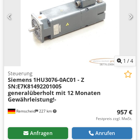
1
/
4
Steuerung
Siemens
1HU3076-0AC01 - Z
SN:E7K81492201005
generalüberholt mit 12 Monaten
Gewährleistung!-
957 €
Remscheid
227 km
Festpreis zzgl. MwSt.
Anfragen
Anrufen