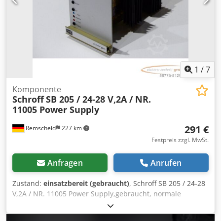
1
/
7
Komponente
Schroff
SB 205 / 24-28 V,2A / NR.
11005 Power Supply
291 €
Remscheid
227 km
Festpreis zzgl. MwSt.
Anfragen
Anrufen
Zustand:
einsatzbereit (gebraucht)
, Schroff SB 205 / 24-28
V,2A / NR. 11005 Power Supply,gebraucht, normale
Gebrauchsspuren, 100% funktionsfähig, Lieferumfang
gem. Fotos Dsdpfxoi Ec Imj Ab Tewa