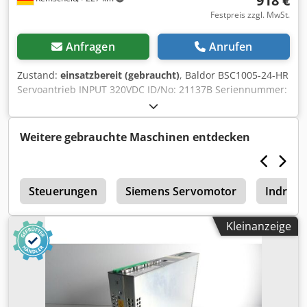
918 €
Festpreis zzgl. MwSt.
Anfragen
Anrufen
Zustand:
einsatzbereit (gebraucht)
, Baldor BSC1005-24-HR
Servoantrieb INPUT 320VDC ID/No: 21137B Seriennummer:
1295MG24824,gebraucht, guter Erhaltungszustand, 100%
funktionsfähig, Lieferumfang gem. Fotos Dodpey Npy Ssfx
Ab Tjwa
Weitere gebrauchte Maschinen entdecken
e
Steuerungen
Siemens Servomotor
Indram
Kleinanzeige