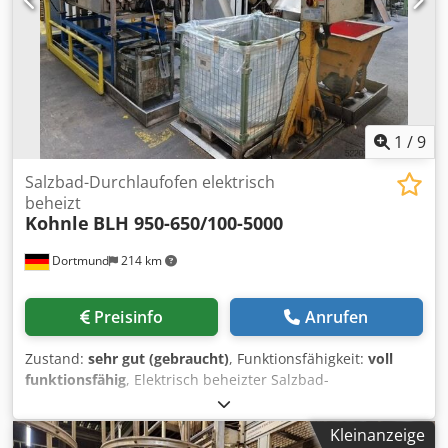
Arbeitsbühne Führerscheinklasse 3/B Termine/Stände TÜV
gültig bis: 04/2028 UVV gültig bis: 01/2027 Km-Stand:
38.145 km per 05/2026 Angegebener Preis zzgl. gesetzl.
Mwst. Sie haben Interesse? Wir stehen Ihnen jederzeit
gern zur Verfügung! Dwedpfsnub Npex Ab Tja Sie
erreichen uns von Mo. - Fr. in der Zeit von 7.00 Uhr - 16.00
Uhr! Änderungen und Irrtümer vorbehalten!
1
/
9
Salzbad-Durchlaufofen elektrisch
beheizt
Kohnle
BLH 950-650/100-5000
Dortmund
214 km
Preisinfo
Anrufen
Zustand:
sehr gut (gebraucht)
, Funktionsfähigkeit:
voll
funktionsfähig
, Elektrisch beheizter Salzbad-
Durchlaufofen , Fabrikat Kohnle bestehend aus:
Magnetbefüller Härteofen Typ: BLH 950-650/100-5000
Kleinanzeige
Temperatur: max. 950°C Durchsatz: 200 kg/h