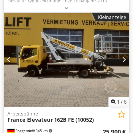
Elevateur Typbezeichnung: 162B FE Baujahr: 2013
Konturmarkierung mit Reflexionsstreifen nach ECE R 048,
Bühne/2015 Trägerfahrzeug Technische Daten
seitlich weiß und hinten rot Lackierung Rahmen RAL 5002
Arbeitshöhe: 16,50 m Plattformhöhe: 14,50 m Seitliche
Ultramarinblau Auffahrrampen Feuerverzinkt Bei den
Kleinanzeige
Reichweite: 10,70 m Schwenkbereich: 540 ° Korbdrehung:
Bildern handelt es sich um handelt es sich um
2 x 60 ° Gesamtgewicht: 3.490 kg Länge: 6,35 m Breite: 2,15
Archivbilder. Das Fahrzeug ist ggf. noch in Benutzung.
m Durchfahrtshöhe: 3,01 m Größe Arbeitskorb: 1,40 m x
0,70 m Tragfähigkeit Korb: 250 kg Abstützung: A-Stützen
Stützweite: 2,56 m vorn, 2,63 m hinten Antrieb: Diesel
Sonderausstattung 230 V Verbindung zum Arbeitskorb
Blitzleuchte unter der Arbeitsbühne Führerscheinklasse
3/B Termine/Stände Djdpenubxuofx Ab Tswa TÜV: gültig
bis 01/2027 UVV: gültig bis 01/2027 Km-Stand: 65.429 per
05/2026 Angegebener Preis zzgl. gesetzl. MwSt. Sie haben
Interesse? Wir stehen Ihnen jederzeit gern zur Verfügung!
Sie erreichen uns von Mo - Fr in der Zeit von 7.00 - 16.00
Uhr. Änderungen und Irrtümer vorbehalten!
1
/
6
Arbeitsbühne
France Elevateur
162B FE (10052)
25.900 €
Roggentin
345 km