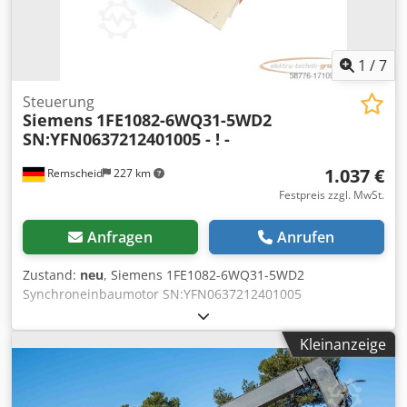
1
/
7
Steuerung
Siemens
1FE1082-6WQ31-5WD2
SN:YFN0637212401005 - ! -
1.037 €
Remscheid
227 km
Festpreis zzgl. MwSt.
Anfragen
Anrufen
Zustand:
neu
, Siemens 1FE1082-6WQ31-5WD2
Synchroneinbaumotor SN:YFN0637212401005
,ungebraucht in geöffneter Originalverpackung, 100%
funktionsfähig, Lieferumfang gem. Fotos Dedpfx
Kleinanzeige
Aoumfwlob Tjwa