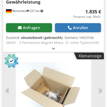
Gewährleistung
1.835 €
Remscheid
227 km
Festpreis zzgl. MwSt.
Anfragen
Anrufen
Zustand:
einsatzbereit (gebraucht)
, Siemens 1HU3104-
0AH01 - Z Permanent Magnet Motor, Z= siehe Typenschild
SN:E8K60727001005 , fachgerecht komplett überholt und
getestet mit 12 Monaten Gewährleistung, 100%
Kleinanzeige
funktionsfähig, Lieferumfang gem. Fotos,Für diesen Artikel
gelten nicht die vereinbarten Verkaufsrabatte. Preis bitte
separat erfragen!,ACHTUNG: Kosten für Verpackung und
Versand bitte separat anfragen! ATTENTION: Please
enquire for charges for packing and transport separately!
Dsdpfx Aex Dvn Ajb Tjwa