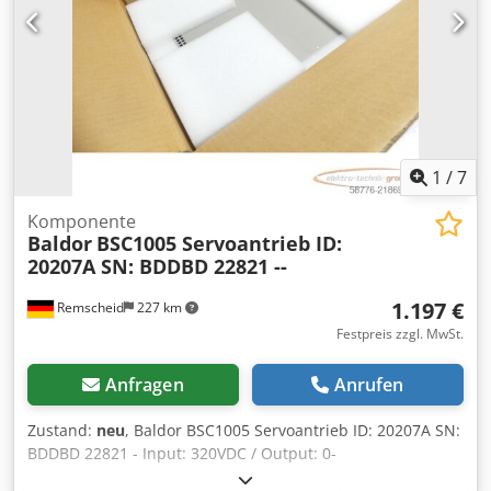
1
/
7
Komponente
Baldor
BSC1005 Servoantrieb ID:
20207A SN: BDDBD 22821 --
1.197 €
Remscheid
227 km
Festpreis zzgl. MwSt.
Anfragen
Anrufen
Zustand:
neu
, Baldor BSC1005 Servoantrieb ID: 20207A SN:
BDDBD 22821 - Input: 320VDC / Output: 0-
250VAC,ungebraucht in geöffneter Originalverpackung,