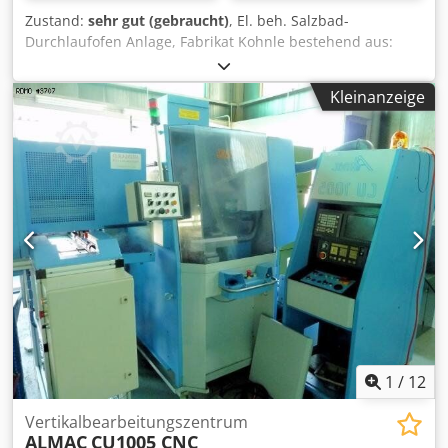
Zustand:
sehr gut (gebraucht)
, El. beh. Salzbad-
Durchlaufofen Anlage, Fabrikat Kohnle bestehend aus:
Magnetbefüller Härteofen Typ: BLHE 950-650/100-5000
Temperatur: max. 950°C Durchsatz: 200 kg/h
Kleinanzeige
Förderbandbreite: 620 mm nutzbare Höhe: 90 mm
Gesamt-Anschlusswert: 160 kW Dwsdpfx Aboy Uuu Eo Tsa
Heizungslänge: 5.000 mm Temperaturregelzonen: 5
Durchlaufgeschwindigkeit: 170 - 20 mm/Min. Verweildauer
in der Heizzone: 30 - 240 Minuten Verwendete Gase:
Sticksoff, Methanol, Erdgas, Ammoniak, Propan Salzbad
Salz: AS200 Waschanlage
1
/
12
Vertikalbearbeitungszentrum
ALMAC
CU1005 CNC