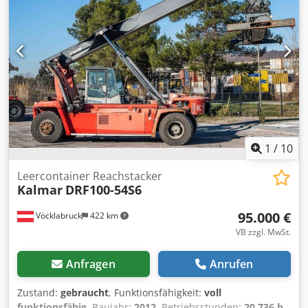
1
/
10
Leercontainer Reachstacker
Kalmar
DRF100-54S6
95.000 €
Vöcklabruck
422 km
VB zzgl. MwSt.
Anfragen
Anrufen
Zustand:
gebraucht
, Funktionsfähigkeit:
voll
funktionsfähig
, Baujahr:
2012
, Betriebsstunden:
20.736 h
,