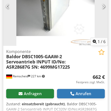
1
/
6
Komponente
Baldor
DBSC1005-GAAW-2
Servoantrieb INPUT ID/No:
ASR28687G SN: 4699MG17225
662 €
Remscheid
227 km
Festpreis zzgl. MwSt.
Anfragen
Anrufen
Zustand:
einsatzbereit (gebraucht)
, Baldor DBSC1005-
GAAW-2 Servoantrieb INPUT DC320V ID/No:ASR28687G