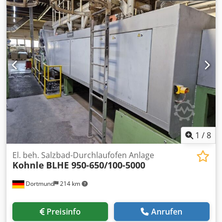
Förderbandbreite: 620 mm nutzbare Höhe: 90 mm
Anschlusswert Ofen: 175 kW Heizungslänge: 5.000 mm
Temperaturregelzonen: 5 Durchlaufgeschwindigkeit: 170 -
20 mm/Min. Verweildauer in der Heizzone: 30 - 240
Minuten Verwendete Gase: Sticksoff, Methanol, Erdgas,
Ammoniak, Propan Salzbad Salz: AS200 Dodpfx Aoy
Uuwmsb Tswa Waschanlage
1
/
8
El. beh. Salzbad-Durchlaufofen Anlage
Kohnle
BLHE 950-650/100-5000
Dortmund
214 km
Preisinfo
Anrufen