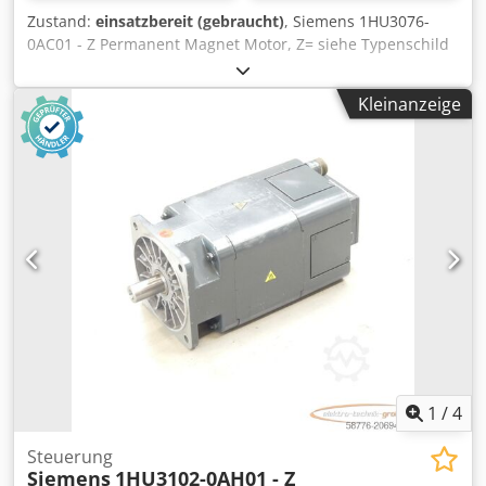
Zustand:
einsatzbereit (gebraucht)
, Siemens 1HU3076-
0AC01 - Z Permanent Magnet Motor, Z= siehe Typenschild
SN:E7K81492201005, fachgerecht komplett überholt und
getestet mit 12 Monaten Gewährleistung, 100%
Kleinanzeige
funktionsfähig, Lieferumfang gem. Fotos,Für diesen Artikel
gelten nicht die vereinbarten Verkaufsrabatte. Preis bitte
separat erfragen! Dodpfx Aex Dviteb Tewa
1
/
4
Steuerung
Siemens
1HU3102-0AH01 - Z