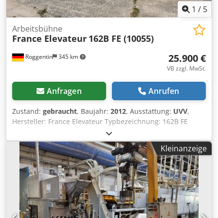
vorbehalten!
1
/
5
Arbeitsbühne
France Elevateur
162B FE (10055)
25.900 €
Roggentin
345 km
VB zzgl. MwSt.
Anfragen
Anrufen
Zustand:
gebraucht
, Baujahr:
2012
, Ausstattung:
UVV
,
Hersteller: France Elevateur Typbezeichnung: 162B FE
Baujahr: 2012 Bühne/2015 Trägerfahrzeug Technische
Daten Arbeitshöhe: 16,50 m Plattformhöhe: 14,50 m
Kleinanzeige
Seitliche Reichweite: 10,70 m Schwenkbereich: 540 °
Korbdrehung: 2 x 60 ° Gesamtgewicht: 3.490 kg Länge: 6,35
m Breite: 2,15 m Durchfahrtshöhe: 3,01 m Größe
Arbeitskorb: 1,40 m x 0,70 m Tragfähigkeit Korb: 250 kg
Abstützung: A-Stützen Stützweite: 2,56 m vorn, 2,63 m
hinten Antrieb: Diesel Sonderausstattung 230 V
Verbindung zum Arbeitskorb Blitzleuchte unter der