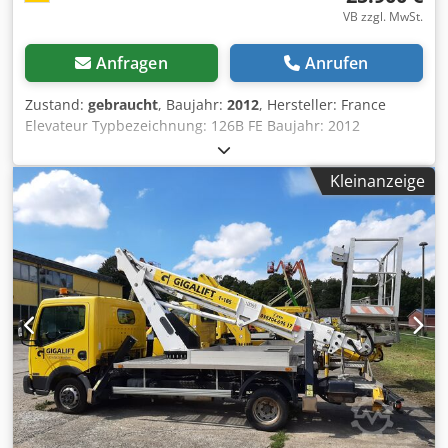
VB zzgl. MwSt.
Anfragen
Anrufen
Zustand:
gebraucht
, Baujahr:
2012
, Hersteller: France
Elevateur Typbezeichnung: 126B FE Baujahr: 2012
Bühne/2015 Trägerfahrzeug Dedpfonubb Asx Ab Tswa
Technische Daten Arbeitshöhe: 16,50 m Plattformhöhe:
Kleinanzeige
14,50 m Seitliche Reichweite: 10,70 m Schwenkbereich: 540
° Korbdrehung: 2 x 60 ° Gesamtgewicht: 3.490 kg Länge:
6,35 m Breite: 2,15 m Durchfahrtshöhe: 3,01 m Größe
Arbeitskorb: 1,40 m x 0,70 m Tragfähigkeit Korb: 250 kg
Abstützung: A-Stützen Stützweite: 2,56 m vorn, 2,63 m
hinten Antrieb: Diesel Sonderausstattung 230 V
Verbindung zum Arbeitskorb Blitzleuchte unter der
Arbeitsbühne Führerscheinklasse 3/B Technische Daten
TÜV: gültig bis 11/2027 UVV: gültig bis 01/2027 Km-Stand:
38.993 km per 03/2026 Angegebener Preis zzgl. gesetzl.
MwSt. Sie haben Interesse? Wir stehen Ihnen jederzeit
gern zur Verfügung! Sie erreichen uns von Mo - Fr in der
Zeit von 7.00 - 16.00 Uhr. Änderungen und Irrtümer