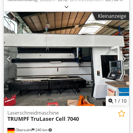
Tragkraft:
10.000 kg
, Hubhöhe:
16.200 mm
, Kraftstofftyp:
Diesel
, Leistung:
185 kW (251,53 PS)
, Leergewicht:
40.100
Kleinanzeige
kg
, Antriebsart:
Diesel
, Leercontainer Reachstacker
Fahrgestellnummer: 0 Dwedozkcx Iepfx Ab Tsa
Lastschwerpunkt: 1220 Zustand: Einsatzbereit und voll
funktionsfähig Zustand Technisch: gut Bereifung vorne
Typ: Luft Bereifung hinten Typ: Luft Beschreibung:
Zentralschmieranlage, Rückfahrkamera
1
/
10
Laserschneidmaschine
TRUMPF
TruLaser Cell 7040
Obersulm
240 km