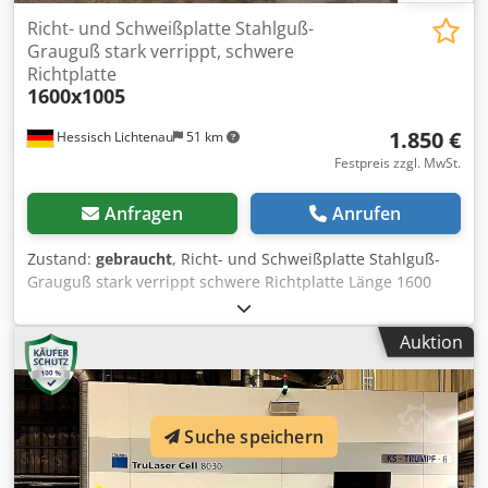
Richt- und Schweißplatte Stahlguß-
Grauguß stark verrippt, schwere
Richtplatte
1600x1005
1.850 €
Hessisch Lichtenau
51 km
Festpreis zzgl. MwSt.
Anfragen
Anrufen
Zustand:
gebraucht
, Richt- und Schweißplatte Stahlguß-
Grauguß stark verrippt schwere Richtplatte Länge 1600
mm Breite 1005 mm Dicke 280 mm Plattenstärke ca. 85
mm durchgehend - Mittelloch Ø 245 mm, 400/800 mm -
Auktion
Gewindebohrungen M 20, ca. 55 mm tief -
Durchgangsbohrungen Ø 27 mm Gewicht ca. 2,5 to. guter
Zustand Djdpsdzqbaefx Ab Tjwa Ehemaliger Pressentisch -
vermutlich beidseitig prallel bearbeitet
Suche speichern