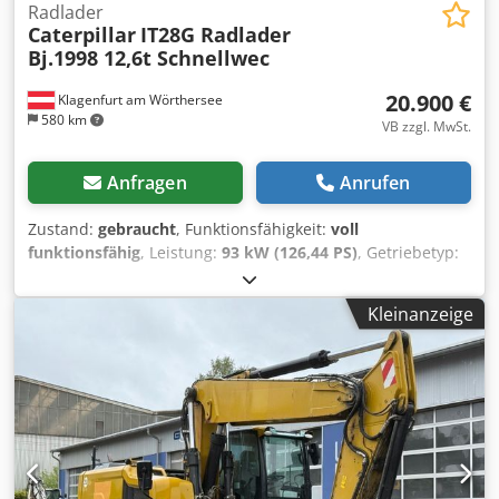
Radlader
Caterpillar
IT28G Radlader
Bj.1998 12,6t Schnellwec
20.900 €
Klagenfurt am Wörthersee
580 km
VB zzgl. MwSt.
Anfragen
Anrufen
Zustand:
gebraucht
, Funktionsfähigkeit:
voll
funktionsfähig
, Leistung:
93 kW (126,44 PS)
, Getriebetyp:
Automatisch
, Kraftstofftyp:
Diesel
, Leergewicht:
12.600 kg
,
Betriebsgewicht:
12.600 kg
, Achsen-Konfiguration:
4x4
,
Kleinanzeige
Erstzulassung:
10/1998
, Baujahr:
1998
, Betriebsstunden:
17.762 h
, Kraftstoff:
Diesel
, Ausstattung:
Allradantrieb,
Palettengabeln
, RADLADER CATERPILLAR IT28G
Schnellwechselsystem! Palettengabel gegen Aufpreis.
Dksdpfx Aji Tmhpol Sor 17762 Betriebsstunden 12600 kg
Eigengewicht 93KW Produkt Nummer: 9AR00289
Technisch in Ordnung! Tel. 44