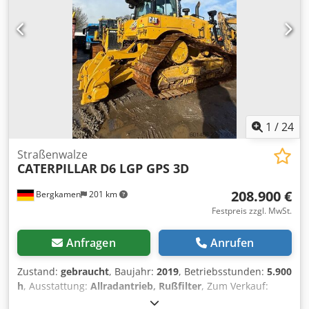
1
/
24
Straßenwalze
CATERPILLAR
D6 LGP GPS 3D
208.900 €
Bergkamen
201 km
Festpreis zzgl. MwSt.
Anfragen
Anrufen
Zustand:
gebraucht
, Baujahr:
2019
, Betriebsstunden:
5.900
h
, Ausstattung:
Allradantrieb, Rußfilter
, Zum Verkauf:
Caterpillar D6 LGP Raupe mit GPS 3D ? Ich biete hier eine