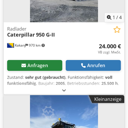
1
/
4
Radlader
Caterpillar
950 G-II
24.000 €
Kakanj
970 km
VB zzgl. MwSt.
Anfragen
Anrufen
Zustand:
sehr gut (gebraucht)
, Funktionsfähigkeit:
voll
funktionsfähig
, Baujahr:
2005
, Betriebsstunden:
25.500 h
,
Die Maschine befindet sich in sehr gutem Zustand. Voll
funktionsfähig. Einsatzbereit. Dsdpfxozam D Ie Al Sokr
Kleinanzeige