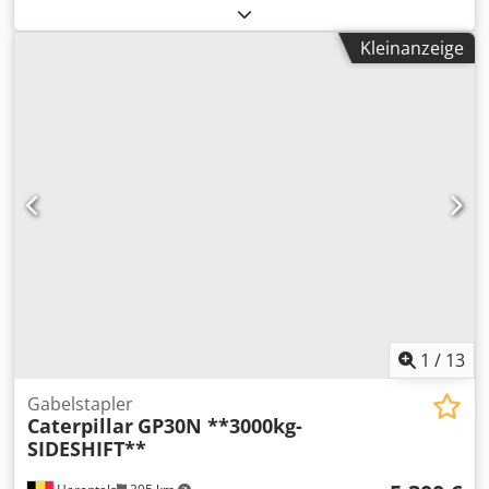
Baujahr 2017 mit Schaufel & Gabel ! ----* Hersteller: CAT *
Typ: 906M * Baujahr: 2017 * Abgelesene Betriebsstunden:
Kleinanzeige
ca. 5.145 * Mit Schaufel & Gabel * Deutsche Maschine, 1.
Hand * Hydraulischer Schnellwechsler * CE Erklärung &
Datenbestätigung vorhanden * Weitere Fotos + Video auf
Anfrage (Whats APP Erik) * Preis: 26.900 Euro, netto + 19%
MwSt. ----Für weitere Fragen bitte anrufen: For more
question please call: Erik Kortum: Whats App ?Alle
Angaben ohne Gewähr und Garantie, Irrtümer und
Zwischenverkauf vorbehalten. ? Dsdpozp Ayiofx Al Sekr
1
/
13
Gabelstapler
Caterpillar
GP30N **3000kg-
SIDESHIFT**