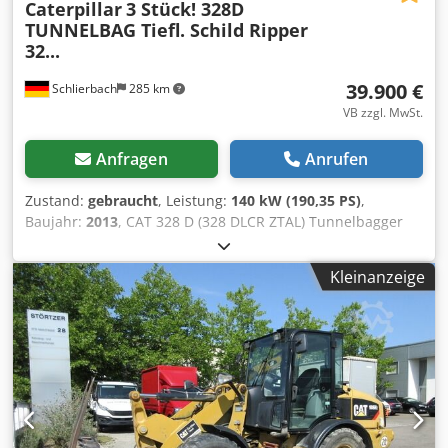
Caterpillar
3 Stück! 328D
TUNNELBAG Tiefl. Schild Ripper
32...
39.900 €
Schlierbach
285 km
VB zzgl. MwSt.
Anfragen
Anrufen
Zustand:
gebraucht
, Leistung:
140 kW (190,35 PS)
,
Baujahr:
2013
, CAT 328 D (328 DLCR ZTAL) Tunnelbagger
Sehr viele Teile zusätzlich gegen Aufpreis erhältlich, z. B.
ein kompletter Oberbau etc.!! • Leistung: 140 kW (190 PS) •
Kleinanzeige
Knick-/ Verstellausleger für Tunnelarbeiten •
Schnellwechseleinrichtung • Schildabstützung • Klima
Dkodpjwmpcuefx Al Sjr • Kurzheckversion • 11.600 Bh. •
600 mm Kettenbreite • inclusive 1 x Tieflöffel 1.3 m³ und 1 x
Ripper • Baggergrabungstiefe: ca. 7m • Leergewicht: 43.500
kg - deutsche Maschine! - funktionsfähig! - Alle
Kundendienste durch Fa. Zeppelin / Caterpillar Irrtümer
und Zwischenverkauf vorbehaltlich! = Weitere