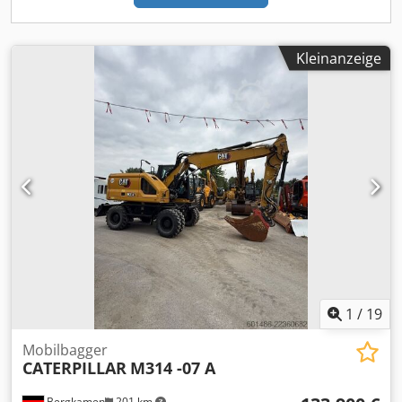
Kleinanzeige
1
/
19
Mobilbagger
CATERPILLAR
M314 -07 A
Bergkamen
201 km