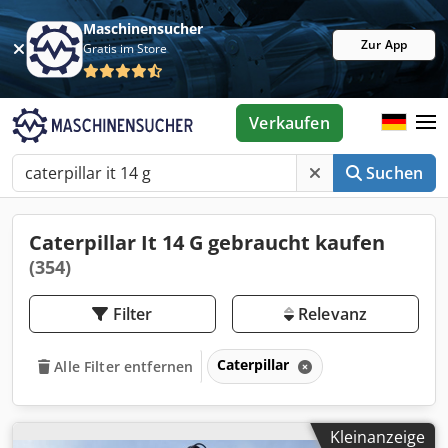
Maschinensucher
Zur App
Gratis im Store
Verkaufen
Suchen
Caterpillar It 14 G gebraucht kaufen
(354)
Filter
Relevanz
Caterpillar
Alle Filter entfernen
Kleinanzeige