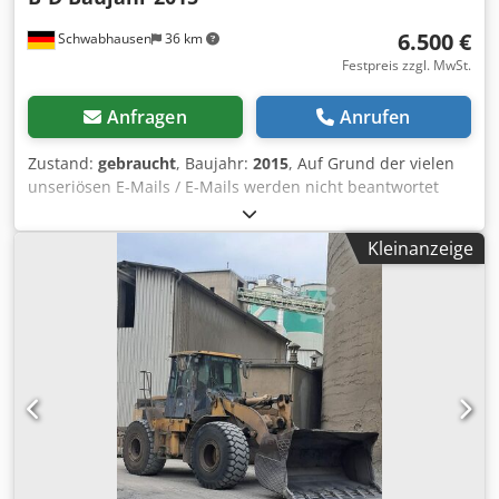
6.500 €
Schwabhausen
36 km
Festpreis zzgl. MwSt.
Anfragen
Anrufen
Zustand:
gebraucht
, Baujahr:
2015
, Auf Grund der vielen
unseriösen E-Mails / E-Mails werden nicht beantwortet
Dksdpfx Aeztlhqol Sor WhatsApp
"IRRTÜMER,SCHREIBFEHLER UND ZWISCHENVERKAUF
Kleinanzeige
VORBEHALTEN"