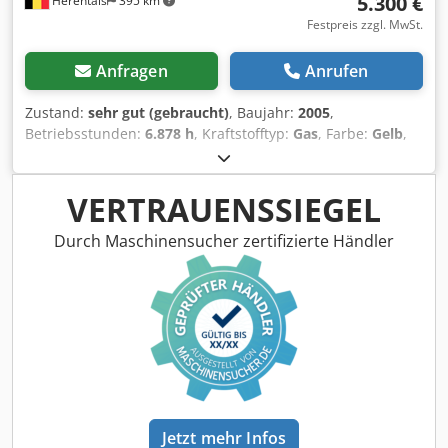
5.300 €
Herentals
395 km
Festpreis zzgl. MwSt.
Anfragen
Anrufen
Zustand:
sehr gut (gebraucht)
, Baujahr:
2005
,
Betriebsstunden:
6.878 h
, Kraftstofftyp:
Gas
, Farbe:
Gelb
,
Baujahr: 2005 Technischer Zustand: sehr gut Dedpfx
Alozqvxbj Sskr Optischer Zustand: sehr gut Wenden Sie
sich an Thierry Leemans, um weitere Informationen zu
VERTRAUENSSIEGEL
erhalten.
Durch Maschinensucher zertifizierte Händler
Jetzt mehr Infos