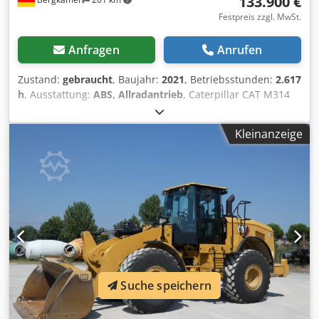
133.900 €
Festpreis zzgl. MwSt.
Anfragen
Anrufen
Zustand:
gebraucht
, Baujahr:
2021
, Betriebsstunden:
2.617
h
, Ausstattung:
ABS, Allradantrieb
, Caterpillar CAT M314
Mobilbagger ? Baujahr 2021 ? Nur 2.617 Betriebsstunden
Zum Verkauf steht ein Caterpillar M314 Mobilbagger in
Kleinanzeige
einem sehr gepflegten und sofort einsatzbereiten Zustand.
Ausstattung:* Baujahr: 2021 * Betriebsstunden: 2.617 *
Klimaanlage * Hydraulischer Schnellwechsler *
Zentralschmieranlage Djdpfx Ajzmpxmol Sokr * Bereifung
in gutem Zustand * Leistungsstarker und sparsamer CAT-
Dieselmotor Die Maschine wurde regelmäßig gewartet und
befindet sich sowohl technisch als auch optisch in einem
sehr guten Zustand. Sie ist sofort einsatzbereit und eignet
sich ideal für den Tief-, Straßen- und Kanalbau sowie den
allgemeinen Erdbau. Besichtigung und Probelauf sind
Suche speichern
jederzeit nach Terminvereinbarung möglich. Transport
kann auf Wunsch organisiert werden.