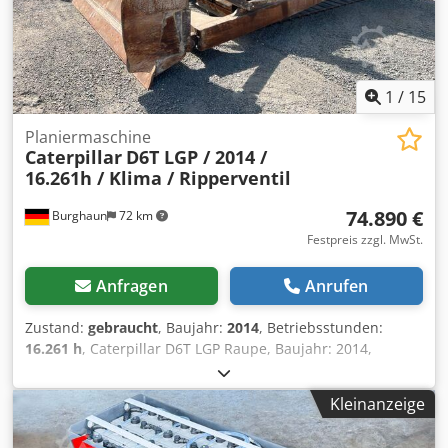
1
/
15
Planiermaschine
Caterpillar
D6T LGP / 2014 /
16.261h / Klima / Ripperventil
74.890 €
Burghaun
72 km
Festpreis zzgl. MwSt.
Anfragen
Anrufen
Zustand:
gebraucht
, Baujahr:
2014
, Betriebsstunden:
16.261 h
, Caterpillar D6T LGP Raupe, Baujahr: 2014,
Betriebsstunden: 16.261h, letzer Service bei 16.013h,
Laufwerk: 65%, Motor: CAT [169kW/230PS], Klimaanlage,
Kleinanzeige
Ripper-Ventil, Batteriehauptschalter, guter Zustand, sofort
einsatzbereit! Auf Wunsch unterbreiten wir Ihnen ein