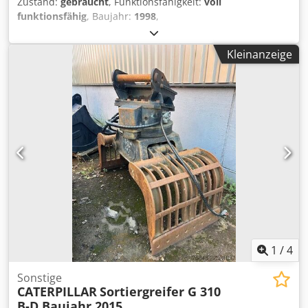
Zustand:
gebraucht
, Funktionsfähigkeit:
voll
funktionsfähig
, Baujahr:
1998
,
Maschinen-/Fahrzeugnummer:
9WM00651
, GEBRAUCHTER
CATEPILLAR-RADLADER MODELL: 914G Djdpjv Dr Ngsfx Al
Kleinanzeige
Sokr SERAIL: 9WM00651 JAHR: 1998
1
/
4
Sonstige
CATERPILLAR
Sortiergreifer G 310
B-D Baujahr 2015