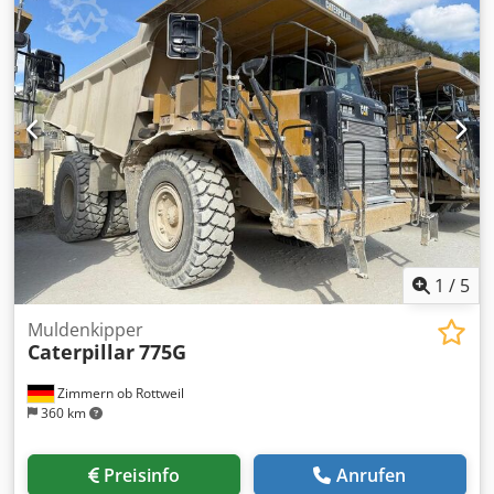
Ladegabel ... Allrad, Gebrauchtwagen, Diesel, inkl. Mwst.
Dksdpfx Alszrzf As Ssr
1
/
5
Muldenkipper
Caterpillar
775G
Zimmern ob Rottweil
360 km
Preisinfo
Anrufen