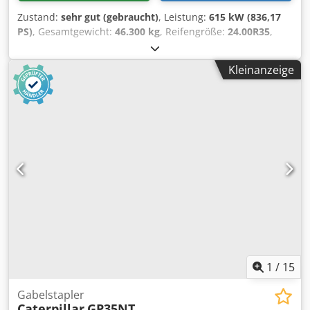
Zustand:
sehr gut (gebraucht)
, Leistung:
615 kW (836,17
PS)
, Gesamtgewicht:
46.300 kg
, Reifengröße:
24.00R35
,
Reifenzustand:
90 %
, Baujahr:
2020
, Betriebsstunden:
7.819 h
, Ausstattung:
Klimaanlage
, CATERPILLAR 775G
Kleinanzeige
Verkaufs- und Lieferungsdatum: 2021 Baujahr: 2020
Betriebsstunden: 7.819 Std. geschlossene Kabine Dkjdezdi
Txjpfx Al Sjr Radio Klimaanlage Rückfahrkamera
Muldenheizung Muldenerhöhung Zentralschmieranlage
Bridgestone Reifengroße 24.00R35 : ca. 90% erhalten C27
Motor mit 615kW CE Einsatzgewicht: 46.3 to
1
/
15
Gabelstapler
Caterpillar
GP35NT