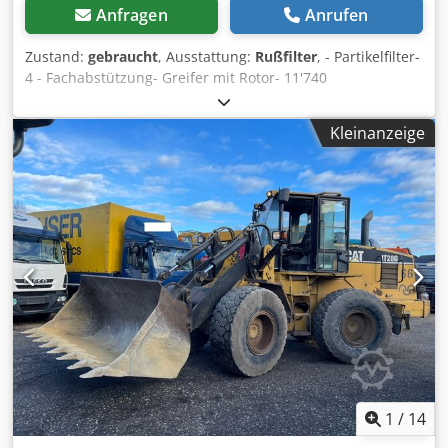
Anfragen
Anrufen
Zustand:
gebraucht
, Ausstattung:
Rußfilter
, - Partikelfilter-
4 - Fachabstützung- Greifer mit Rotor- 11'740
Stunden&nbsp,Federung: Hydraulisch Dsdpfoy Srd Ejx Al
Sokr
Kleinanzeige
1
/
14