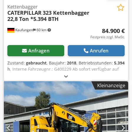
Kettenbagger
CATERPILLAR
323 Kettenbagger
22,8 Ton *5.394 BTH
84.900 €
Kaufungen
60 km
Festpreis zzgl. MwSt.
Anfragen
Anrufen
Zustand:
gebraucht
, Baujahr:
2018
, Betriebsstunden:
5.394
h
, Interne Fahrzeugnr.: G400229 Ab sofort verfügbar auf
unserem Hof in Kaufungen. Mehr INFO unter: * Luis
Lucena * Viktoria Sologubova Deutsch CAT 323
Kleinanzeige
Kettenbagger | 22,8 t | Baujahr 2018 | 5.394
Betriebsstunden Zum Verkauf steht ein gebrauchter CAT
323 Kettenbagger aus dem Baujahr 2018. Mit einem
Betriebsgewicht von 22.800 kg eignet sich die Maschine
ideal für Erdbewegungs-, Tiefbau-, Abbruch- und
Baustellenarbeiten. Technische Daten: * Hersteller/Modell:
CAT 323 * Fahrzeugart: Kettenbagger * Baujahr: 2018 *
Betriebsstunden: 5.394 Std. * Betriebsgewicht: 22.800 kg *