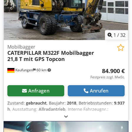
1
/
32
Mobilbagger
CATERPILLAR
M322F Mobilbagger
21,8 T mit GPS Topcon
84.900 €
Kaufungen
60 km
Festpreis zzgl. MwSt.
Anfragen
Anrufen
Zustand:
gebraucht
, Baujahr:
2018
, Betriebsstunden:
9.937
h
, Ausstattung:
Allradantrieb
, Interne Fahrzeugnr.:
G400152 Ab sofort zur Verfügung auf unserem Hof in
Kaufungen Mehr INFO unter: * Golec Nutzfahrzeuge
GmbH (Deutsch, English, Bulgarisch, Russisch) * Viktoria