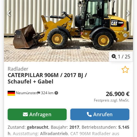
Ausbrechkraft: 103 kN Fahrgeschwindigkeit: bis zu 37 km/h
Reifen: 10.00-20 CE-konform: ja EPA-geprüft
Dreifachausleger zusätzliche Hydraulikleitungen
hydraulische Schnellkupplung inklusive Baggerschaufel
hydraulischer Daumen Planierschild vorhanden: ja
Zentralschmierung vorhanden Abmessungen: Länge: 8250
Breite: 2550 Höhe: 3280 Gewicht: 15320 kg Zustand:
Gebrauchsspuren, Handbremse defekt, Ölverlust an der
Unterseite der Kabine
1
/
25
Radlader
CATERPILLAR
906M / 2017 BJ /
Schaufel + Gabel
26.900 €
Neumünster
324 km
Festpreis zzgl. MwSt.
Anfragen
Anrufen
Zustand:
gebraucht
, Baujahr:
2017
, Betriebsstunden:
5.145
h
, Ausstattung:
Allradantrieb
, CAT 906M Radlader aus