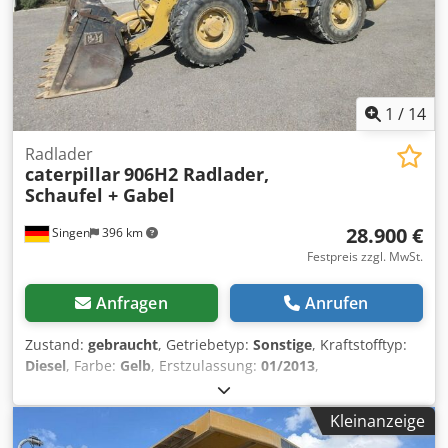
Informationen = Baujahr: 2013 Schäden: keines
1
/
14
Radlader
caterpillar
906H2 Radlader,
Schaufel + Gabel
28.900 €
Singen
396 km
Festpreis zzgl. MwSt.
Anfragen
Anrufen
Zustand:
gebraucht
, Getriebetyp:
Sonstige
, Kraftstofftyp:
Diesel
, Farbe:
Gelb
, Erstzulassung:
01/2013
,
Emissionsklasse:
keine
, Federung:
Sonstige
, Baujahr:
2013
,
Betriebsstunden:
3.700 h
, Fahrerkabine:
Sonstige
,
Kleinanzeige
Kraftstoff:
Diesel
, Ausstattung:
Allradantrieb
, * Schaufel *